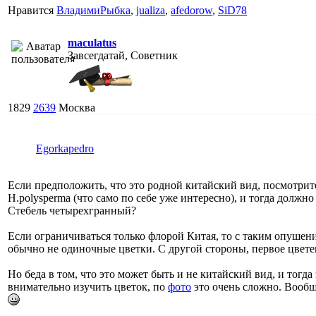
Нравится
ВладимиРыбка
,
jualiza
,
afedorow
,
SiD78
maculatus
Завсегдатай, Советник
1829
2639
Москва
Egorkapedro
Если предположить, что это родной китайский вид, посмотрите
H.polysperma (что само по себе уже интересно), и тогда должно
Стебель четырехгранный?
Если ограничиваться только флорой Китая, то с таким опушен
обычно не одиночные цветки. С другой стороны, первое цветен
Но беда в том, что это может быть и не китайский вид, и тогд
внимательно изучить цветок, по
фото
это очень сложно. Вообщ