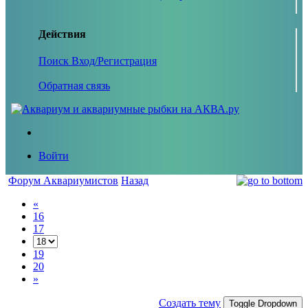
Действия
Поиск
Вход/Регистрация
Обратная связь
Войти
Форум Аквариумистов
Назад
«
16
17
19
20
»
Создать тему
Toggle Dropdown