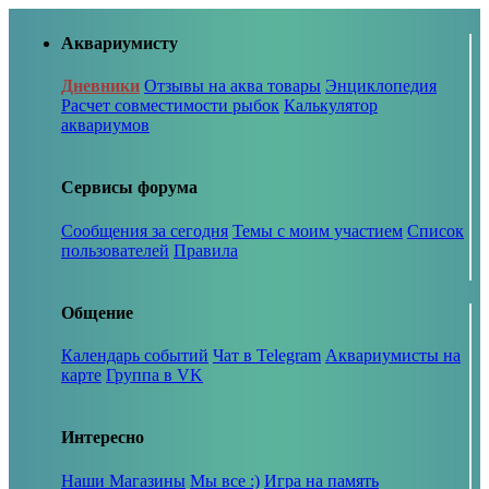
Аквариумисту
Дневники
Отзывы на аква товары
Энциклопедия
Расчет совместимости рыбок
Калькулятор
аквариумов
Сервисы форума
Сообщения за сегодня
Темы с моим участием
Список
пользователей
Правила
Общение
Календарь событий
Чат в Telegram
Аквариумисты на
карте
Группа в VK
Интересно
Наши Магазины
Мы все :)
Игра на память