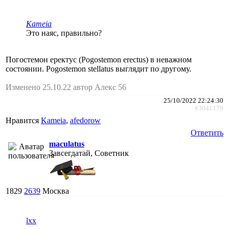
Kameia
Это наяс, правильно?
Погостемон еректус (Pogostemon erectus) в неважном
состоянии. Pogostemon stellatus выглядит по другому.
Изменено 25.10.22 автор Алекс 56
25/10/2022 22:24:30
#3041179
Нравится
Kameia
,
afedorow
Ответить
maculatus
Завсегдатай, Советник
1829
2639
Москва
lxx