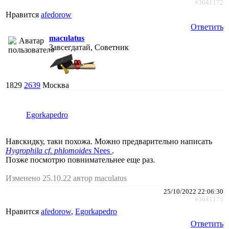
#3041172
Нравится
afedorow
Ответить
maculatus
Завсегдатай, Советник
1829
2639
Москва
Egorkapedro
Навскидку, таки похожа. Можно предварительно написать
Hygrophila cf. phlomoides
Nees
.
Позже посмотрю повнимательнее еще раз.
Изменено 25.10.22 автор maculatus
25/10/2022 22:06:30
#3041173
Нравится
afedorow
,
Egorkapedro
Ответить