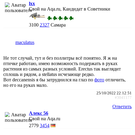
lxx
Свой на Aqa.ru, Кандидат в Советники
3100
2327
Самара
maculatus
Не тот случай, тут и без поллитры всё понятно. Я ж на
птичке работаю, имею возможность подержать в руках
растения из самых разных условий. Erectus так выглядит
сплошь и рядом, а stellatus исчезающе редко.
Вот deccanensis я бы затруднился на глаз по
фото
отличить,
но его на руках мало.
25/10/2022 22:12:51
#3041177
Ответить
Алекс 56
Свой на Aqa.ru
2779
3454