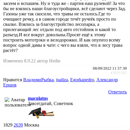
засеем и вспашем. Ну и туда же - партия наш рулевой! За что
бы не взялись наши благоустройщики, всё сделают через Зад.
Газоны уже так скосили, что травы не осталось.Где то
очищают речку, а в самом городе течёт ручеёк просто по
свалке. Взялись за благоустройство лесопарка, а
прилегающий лес отдали под авто отстойник и какой то
разъезд.И все вокруг довольны.Просят ещё к этому
построить мототрэки и велодорожки. И как опупеоз всему
вопрос одной дамы в чате: с чего вы взяли, что в лесу трава
растёт?
Изменено 8.9.22 автор Hedin
08/09/2022 11:57:39
#3031502
Нравится
ВладимиРыбка
,
jualiza
,
Egorkapedro
,
Александр
Ершов
Ответить
maculatus
Завсегдатай, Советник
1829
2639
Москва