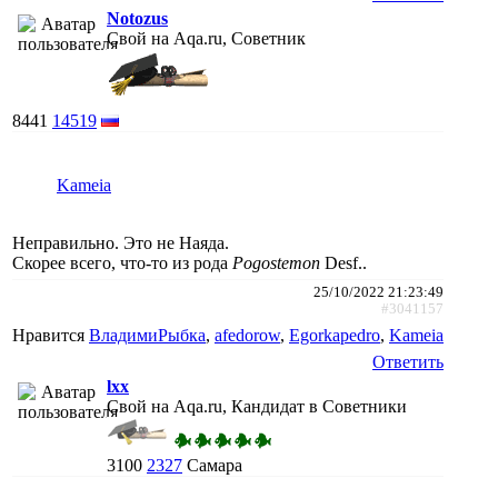
Notozus
Свой на Aqa.ru, Советник
8441
14519
Kameia
Неправильно. Это не Наяда.
Скорее всего, что-то из рода
Pogostemon
Desf..
25/10/2022 21:23:49
#3041157
Нравится
ВладимиРыбка
,
afedorow
,
Egorkapedro
,
Kameia
Ответить
lxx
Свой на Aqa.ru, Кандидат в Советники
3100
2327
Самара