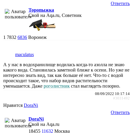
Ответить
Торопыжка
Свой на Aqa.ru, Советник
1
7832
6836
Воронеж
maculatus
А у нас в водохранилище водилась когда-то азолла не знаю
какого вида. Становилась заметной ближе к осени. Но уже не
интересно знать вид, так как больше её нет. Что-то с водой
происходит такое, что набор видов растительности
уменьшается. Даже
роголистник
стал выглядеть позорно.
08/09/2022 10:17:14
#3031492
Нравится
DoraNi
Ответить
DoraNi
Свой на Aqa.ru
18455
11632
Москва