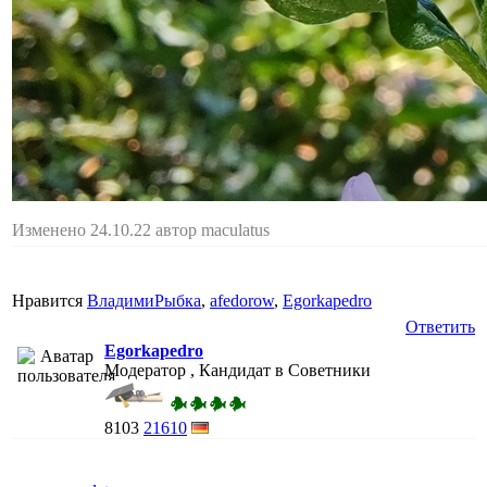
Изменено 24.10.22 автор maculatus
Нравится
ВладимиРыбка
,
afedorow
,
Egorkapedro
Ответить
Egorkapedro
Модератор , Кандидат в Советники
8103
21610