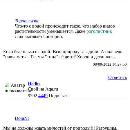
Торопыжка
Что-то с водой происходит такое, что набор видов
растительности уменьшается. Даже
роголистник
стал выглядеть позорно.
Если бы только с водой! Всю природу загадили. А она ведь
"наша мать". Т.е. мы "типа" её дети? Хороши детишки...
08/09/2022 10:27:50
#3031495
Ответить
Hedin
Свой на Aqa.ru
9592
4449
Подольск
DoraNi
Мы не должны ждать милостей от природы!!! Разрушим,