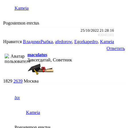
Kameia
Pogostemon erectus
25/10/2022 21:28:16
#3041161
Нравится
ВладимиРыбка
,
afedorow
,
Egorkapedro
,
Kameia
Ответить
maculatus
Завсегдатай, Советник
1829
2639
Москва
lxx
Kameia
Pogostemon erectus