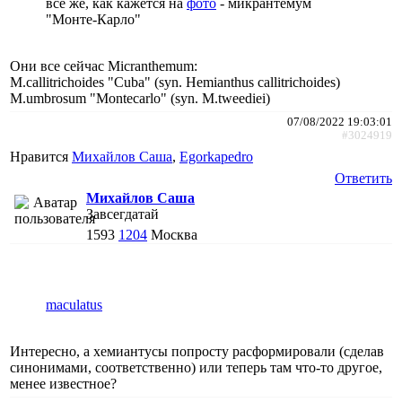
все же, как кажется на
фото
- микрантемум
"Монте-Карло"
Они все сейчас Micranthemum:
M.callitrichoides "Cuba" (syn. Hemianthus callitrichoides)
M.umbrosum "Montecarlo" (syn. M.tweediei)
07/08/2022 19:03:01
#3024919
Нравится
Михайлов Саша
,
Egorkapedro
Ответить
Михайлов Саша
Завсегдатай
1593
1204
Москва
maculatus
Интересно, а хемиантусы попросту расформировали (сделав
синонимами, соответственно) или теперь там что-то другое,
менее известное?