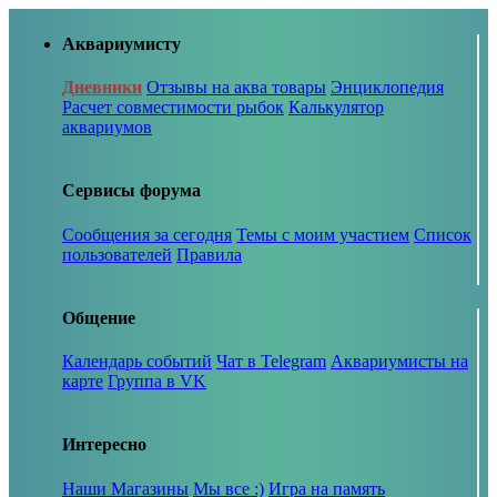
Аквариумисту
Дневники
Отзывы на аква товары
Энциклопедия
Расчет совместимости рыбок
Калькулятор
аквариумов
Сервисы форума
Сообщения за сегодня
Темы с моим участием
Список
пользователей
Правила
Общение
Календарь событий
Чат в Telegram
Аквариумисты на
карте
Группа в VK
Интересно
Наши Магазины
Мы все :)
Игра на память