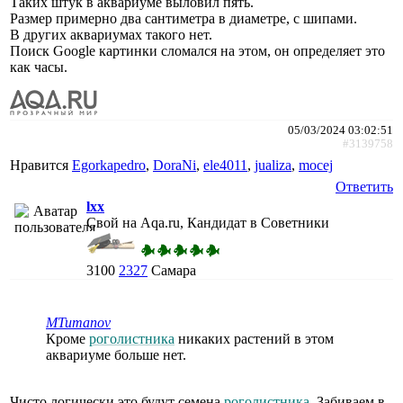
Таких штук в аквариуме выловил пять.
Размер примерно два сантиметра в диаметре, с шипами.
В других аквариумах такого нет.
Поиск Google картинки сломался на этом, он определяет это
как часы.
05/03/2024 03:02:51
#3139758
Нравится
Egorkapedro
,
DoraNi
,
ele4011
,
jualiza
,
mocej
Ответить
lxx
Свой на Aqa.ru, Кандидат в Советники
3100
2327
Самара
MTumanov
Кроме
роголистника
никаких растений в этом
аквариуме больше нет.
Чисто логически это будут семена
роголистника
. Забиваем в