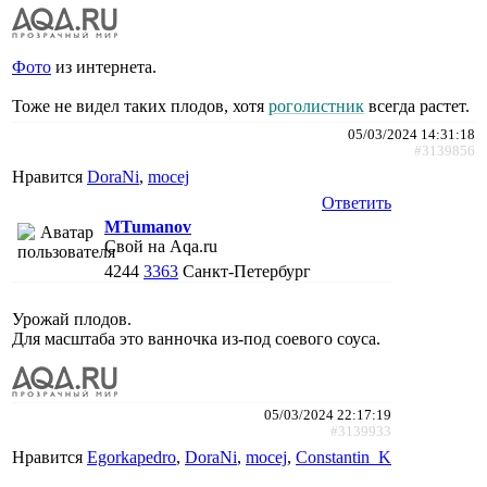
Фото
из интернета.
Тоже не видел таких плодов, хотя
роголистник
всегда растет.
05/03/2024 14:31:18
#3139856
Нравится
DoraNi
,
mocej
Ответить
MTumanov
Свой на Aqa.ru
4244
3363
Санкт-Петербург
Урожай плодов.
Для масштаба это ванночка из-под соевого соуса.
05/03/2024 22:17:19
#3139933
Нравится
Egorkapedro
,
DoraNi
,
mocej
,
Constantin_K