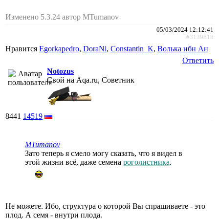
Изменено 5.3.24 автор MTumanov
05/03/2024 12:12:41
#3139818
Нравится
Egorkapedro
,
DoraNi
,
Constantin_K
,
Волька ибн Ан
Ответить
Notozus
Свой на Aqa.ru, Советник
8441
14519
MTumanov
Зато теперь я смело могу сказать, что я видел в
этой жизни всё, даже семена
роголистника
.
Не можете. Ибо, структура о которой Вы спрашиваете - это
плод. А семя - внутри плода.