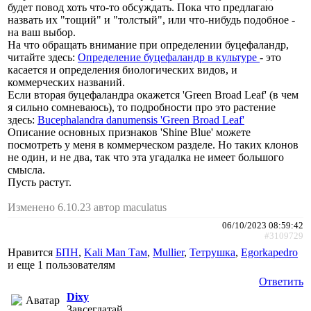
будет повод хоть что-то обсуждать. Пока что предлагаю
назвать их "тощий" и "толстый", или что-нибудь подобное -
на ваш выбор.
На что обращать внимание при определении буцефаландр,
читайте здесь:
Определение буцефаландр в культуре
- это
касается и определения биологических видов, и
коммерческих названий.
Если вторая буцефаландра окажется 'Green Broad Leaf' (в чем
я сильно сомневаюсь), то подробности про это растение
здесь:
Bucephalandra danumensis 'Green Broad Leaf'
Описание основных признаков 'Shine Blue' можете
посмотреть у меня в коммерческом разделе. Но таких клонов
не один, и не два, так что эта угадалка не имеет большого
смысла.
Пусть растут.
Изменено 6.10.23 автор maculatus
06/10/2023 08:59:42
#3109729
Нравится
БПН
,
Kali Man Там
,
Mullier
,
Тетрушка
,
Egorkapedro
и еще
1 пользователям
Ответить
Dixy
Завсегдатай