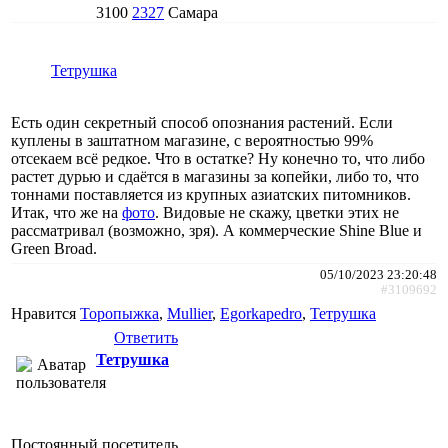
3100
2327
Самара
Тетрушка
Есть один секретный способ опознания растений. Если
куплены в заштатном магазине, с вероятностью 99%
отсекаем всё редкое. Что в остатке? Ну конечно то, что либо
растет дурью и сдаётся в магазины за копейки, либо то, что
тоннами поставляется из крупных азиатских питомников.
Итак, что же на
фото
. Видовые не скажу, цветки этих не
рассматривал (возможно, зря). А коммерческие Shine Blue и
Green Broad.
05/10/2023 23:20:48
#3109692
Нравится
Торопыжка
,
Mullier
,
Egorkapedro
,
Тетрушка
Ответить
Тетрушка
Постоянный посетитель