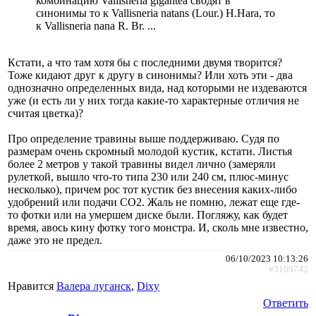
комбинацию Vallisneria gigantea сводят в
синонимы то к Vallisneria natans (Lour.) H.Hara, то
к Vallisneria nana R. Br. ...
Кстати, а что там хотя бы с последними двумя творится?
Тоже кидают друг к другу в синонимы? Или хоть эти - два
однозначно определенных вида, над которыми не издеваются
уже (и есть ли у них тогда какие-то характерные отличия не
считая цветка)?
Про определение травины выше поддерживаю. Судя по
размерам очень скромный молодой кустик, кстати. Листья
более 2 метров у такой травины видел лично (замеряли
рулеткой, вышло что-то типа 230 или 240 см, плюс-минус
несколько), причем рос тот кустик без внесения каких-либо
удобрений или подачи СО2. Жаль не помню, лежат еще где-
то фотки или на умершем диске были. Погляжу, как будет
время, авось кину фотку того монстра. И, сколь мне известно,
даже это не предел.
06/10/2023 10:13:26
#3109742
Нравится
Валера луганск
,
Dixy
Ответить