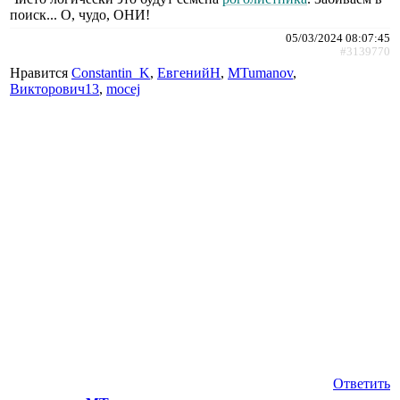
поиск... О, чудо, ОНИ!
05/03/2024 08:07:45
#3139770
Нравится
Constantin_K
,
ЕвгенийН
,
MTumanov
,
Викторович13
,
mocej
Ответить