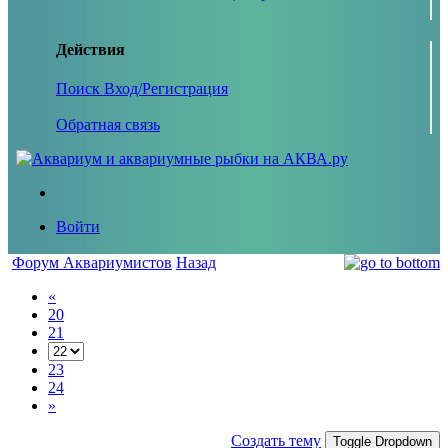
Действия
Поиск
Вход/Регистрация
Обратная связь
Войти
Форум Аквариумистов
Назад
«
20
21
23
24
»
Создать тему
Toggle Dropdown