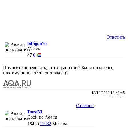
Ответить
bibigon76
Малёк
47
6
Помогите определить, что за растения? Были подарены,
поэтому не знаю что оно такое ))
13/10/2023 19:49:45
#3111671
Ответить
DoraNi
Свой на Aqa.ru
18455
11632
Москва