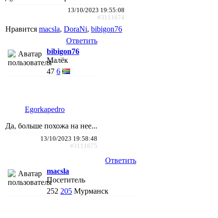
13/10/2023 19:55:08
#3111674
Нравится
macsla
,
DoraNi
,
bibigon76
Ответить
bibigon76
Малёк
47
6
Egorkapedro
Да, больше похожа на нее...
13/10/2023 19:58:48
#3111675
Ответить
macsla
Посетитель
252
205
Мурманск