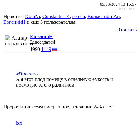
05/03/2024 13:16:57
#3139839
Нравится
DoraNi
,
Constantin_K
,
sereda
,
Волька ибн Ан
,
ЕвгенийН
и еще
3 пользователям
Ответить
ЕвгенийН
Завсегдатай
1990
1149
MTumanov
А я этот плод помещу в отдельную ёмкость и
посмотрю за его развитием.
Прорастание семян медленное, в течение 2–3-х лет.
lxx