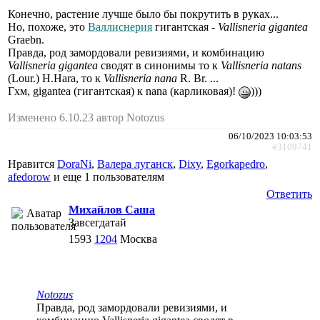
Конечно, растение лучше было бы покрутить в руках...
Но, похоже, это
Валлиснерия
гигантская -
Vallisneria gigantea
Graebn.
Правда, род замордовали ревизиями, и комбинацию
Vallisneria gigantea
сводят в синонимы то к
Vallisneria natans
(Lour.) H.Hara, то к
Vallisneria nana
R. Br. ...
Гхм, gigantea (гигантская) к nana (карликовая)!
)))
Изменено 6.10.23 автор Notozus
06/10/2023 10:03:53
#3109741
Нравится
DoraNi
,
Валера луганск
,
Dixy
,
Egorkapedro
,
afedorow
и еще
1 пользователям
Ответить
Михайлов Саша
Завсегдатай
1593
1204
Москва
Notozus
Правда, род замордовали ревизиями, и