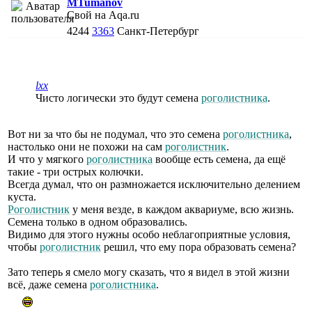
MTumanov
Свой на Aqa.ru
4244
3363
Санкт-Петербург
lxx
Чисто логически это будут семена
роголистника
.
Вот ни за что бы не подумал, что это семена
роголистника
,
настолько они не похожи на сам
роголистник
.
И что у мягкого
роголистника
вообще есть семена, да ещё
такие - три острых колючки.
Всегда думал, что он размножается исключительно делением
куста.
Роголистник
у меня везде, в каждом аквариуме, всю жизнь.
Семена только в одном образовались.
Видимо для этого нужны особо неблагоприятные условия,
чтобы
роголистник
решил, что ему пора образовать семена?
Зато теперь я смело могу сказать, что я видел в этой жизни
всё, даже семена
роголистника
.