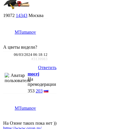
19072
14343
Москва
MTumanov
А цветы видели?
06/03/2024 06:18:12
#3139983
Ответить
mocej
На
премодерации
353
203
MTumanov
На Озоне таких пока нет ))
https://www.ozon.ru/...