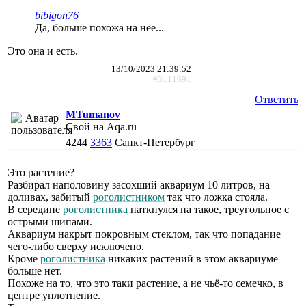
bibigon76
Да, больше похожа на нее...
Это она и есть.
13/10/2023 21:39:52
#3111691
Ответить
MTumanov
Свой на Aqa.ru
4244
3363
Санкт-Петербург
Это растение?
Разбирал наполовину засохший аквариум 10 литров, на
доливах, забитый
роголистником
так что ложка стояла.
В середине
роголистника
наткнулся на такое, треугольное с
острыми шипами.
Аквариум накрыт покровным стеклом, так что попадание
чего-либо сверху исключено.
Кроме
роголистника
никаких растений в этом аквариуме
больше нет.
Похоже на то, что это таки растение, а не чьё-то семечко, в
центре уплотнение.