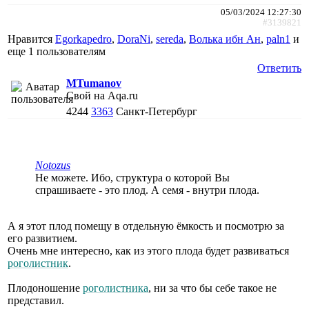
05/03/2024 12:27:30
#3139821
Нравится
Egorkapedro
,
DoraNi
,
sereda
,
Волька ибн Ан
,
paln1
и
еще
1 пользователям
Ответить
MTumanov
Свой на Aqa.ru
4244
3363
Санкт-Петербург
Notozus
Не можете. Ибо, структура о которой Вы
спрашиваете - это плод. А семя - внутри плода.
А я этот плод помещу в отдельную ёмкость и посмотрю за
его развитием.
Очень мне интересно, как из этого плода будет развиваться
роголистник
.
Плодоношение
роголистника
, ни за что бы себе такое не
представил.