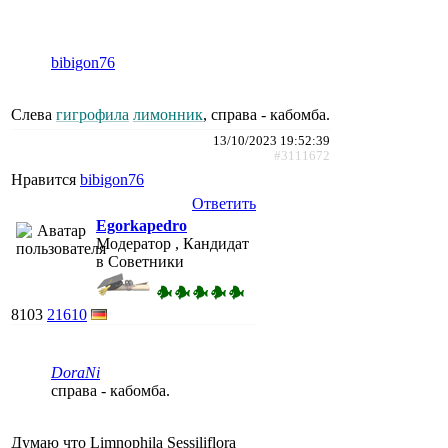
bibigon76
Слева
гигрофила
лимонник
, справа - кабомба.
13/10/2023 19:52:39
#3111672
Нравится
bibigon76
Ответить
Egorkapedro
Модератор , Кандидат
в Советники
8103
21610
DoraNi
справа - кабомба.
Думаю что Limnophila Sessiliflora