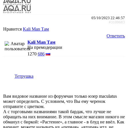
05/10/2023 22:46:57
#3109683
Нравится
Kali Man Там
Ответить
Kali Man Там
На премодерации
1270
686
Тетрушка
Вам видовое название из форумчан только юзер maculatus
может определить. С условием, что Вы ему черенок
отправите с цветком.
А с торговыми названиями такой бардак, что лучше не
обращать на них внимание. В этом смысле магазин никого не
обманул с биркой: «Растение», а главное - в блуд не ввёл. Как
вариант, можете называть их «первая», «вторая» итд, не