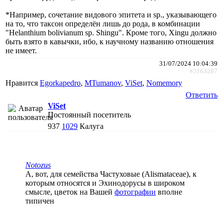
*Например, сочетание видового эпитета и sp., указывающего
на то, что таксон определён лишь до рода, в комбинации
"Helanthium bolivianum sp. Shingu". Кроме того, Xingu должно
быть взято в кавычки, ибо, к научному названию отношения
не имеет.
31/07/2024 10:04:39
#3163287
Нравится
Egorkapedro
,
MTumanov
,
ViSet
,
Nomemory
Ответить
ViSet
Постоянный посетитель
937
1029
Калуга
Notozus
А, вот, для семейства Частуховые (Alismataceae), к
которым относятся и Эхинодорусы в широком
смысле, цветок на Вашей
фотографии
вполне
типичен