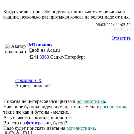
Когда увидел, про себя подумал, шипы как у американской
акации, несколько раз протыкал колеса на велосипеде от них.
06/03/2024 11:03:59
#3140020
Ответить
MTumanov
Свой на Aqa.ru
4244
3363
Санкт-Петербург
Constantin_K
А цветы видели?
Никогда не интересовался цветами
роголистника
.
Наверное бутоны видел, думал, что и семена у
роголистника
такие же как и бутоны - мелкие.
А тут такое, огромное, шипастое.
Вот это на
фотографии
, бутон?
Надо будет поискать цветы на
роголистнике
.