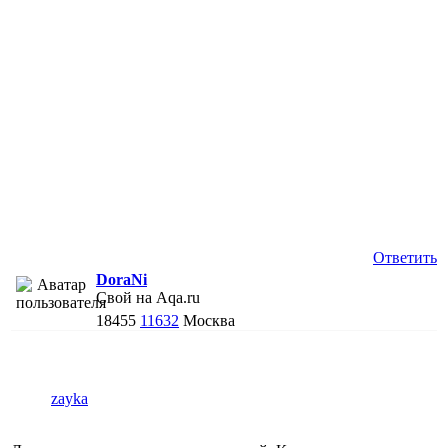
Ответить
DoraNi
Свой на Aqa.ru
18455
11632
Москва
zayka