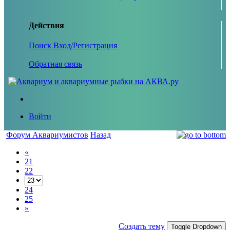
Действия
Поиск
Вход/Регистрация
Обратная связь
Войти
Форум Аквариумистов
Назад
«
21
22
24
25
»
Создать тему
Toggle Dropdown