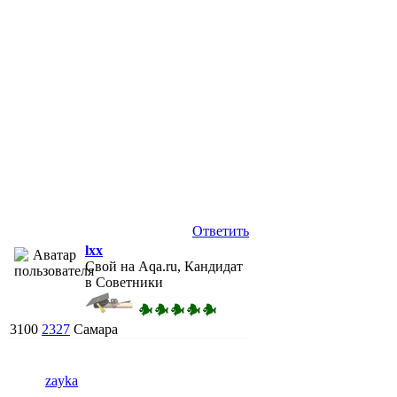
Ответить
lxx
Свой на Aqa.ru, Кандидат
в Советники
3100
2327
Самара
zayka