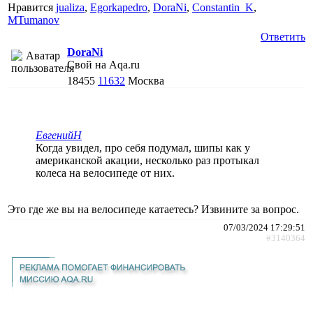
Нравится
jualiza
,
Egorkapedro
,
DoraNi
,
Constantin_K
,
MTumanov
Ответить
DoraNi
Свой на Aqa.ru
18455
11632
Москва
ЕвгенийН
Когда увидел, про себя подумал, шипы как у
американской акации, несколько раз протыкал
колеса на велосипеде от них.
Это где же вы на велосипеде катаетесь? Извините за вопрос.
07/03/2024 17:29:51
#3140364