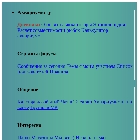
Аквариумисту
Дневники
Отзывы на аква товары
Энциклопедия
Расчет совместимости рыбок
Калькулятор
аквариумов
Сервисы форума
Сообщения за сегодня
Темы с моим участием
Список
пользователей
Правила
Общение
Календарь событий
Чат в Telegram
Аквариумисты на
карте
Группа в VK
Интересно
Наши Магазины
Мы все :)
Игра на память