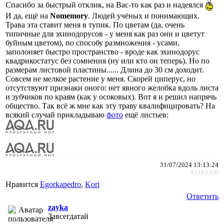
Спасибо за быстрый отклик, на Вас-то как раз и надеялся
И да, ещё на
Nomemory
. Людей учёных и понимающих.
Трава эта ставит меня в тупик. По цветам (да, очень
типичные для эхинодорусов - у меня как раз они и цветут
буйным цветом), по способу размножения - усами,
заполоняет быстро пространство - вроде как эхинодорус
квадрикостатус без сомнения (ну или кто он теперь). Но по
размерам листовой пластины...... Длина до 30 см доходит.
Совсем не мелкое растение у меня. Скорей циперус, но
отсутствуют признаки оного: нет явного желобка вдоль листа
и зубчиков по краям (как у осоковых). Вот я и решил напрячь
общество. Так всё ж мне как эту траву квалифицировать? На
всякий случай прикладываю
фото
ещё листьев:
31/07/2024 13:13:24
#3163330
Нравится
Egorkapedro
,
Kori
Ответить
zayka
Завсегдатай