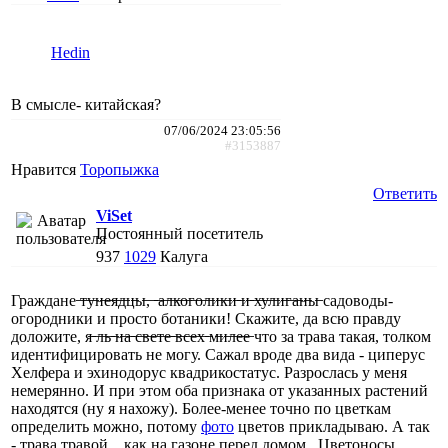
Hedin
В смысле- китайская?
07/06/2024 23:05:56
#3153887
Нравится
Торопыжка
Ответить
ViSet
Постоянный посетитель
937
1029
Калуга
Граждане ̶т̶у̶н̶е̶я̶д̶ц̶ы̶, ̶ ̶а̶л̶к̶о̶г̶о̶л̶и̶к̶и̶ ̶и̶ ̶х̶у̶л̶и̶г̶а̶н̶ы̶ садоводы-
огородники и просто ботаники! Скажите, да всю правду
доложите, я̶ ̶л̶ь̶ ̶н̶а̶ ̶с̶в̶е̶т̶е̶ ̶в̶с̶е̶х̶ ̶м̶и̶л̶е̶е̶ что за трава такая, толком
идентифицировать не могу. Сажал вроде два вида - циперус
Хелфера и эхинодорус квадрикостатус. Разрослась у меня
немерянно. И при этом оба признака от указанных растений
находятся (ну я нахожу). Более-менее точно по цветкам
определить можно, потому
фото
цветов прикладываю. А так
- трава травой... как на газоне перед домом...Цветоносы