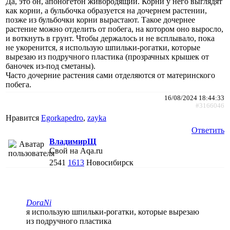
Да, это он, апоногетон живородящий. Корни у него выглядят
как корни, а бульбочка образуется на дочернем растении,
позже из бульбочки корни вырастают. Такое дочернее
растение можно отделить от побега, на котором оно выросло,
и воткнуть в грунт. Чтобы держалось и не всплывало, пока
не укоренится, я использую шпильки-рогатки, которые
вырезаю из подручного пластика (прозрачных крышек от
баночек из-под сметаны).
Часто дочерние растения сами отделяются от материнского
побега.
16/08/2024 18:44:33
#3166046
Нравится
Egorkapedro
,
zayka
Ответить
ВладимирЩ
Свой на Aqa.ru
2541
1613
Новосибирск
DoraNi
я использую шпильки-рогатки, которые вырезаю
из подручного пластика