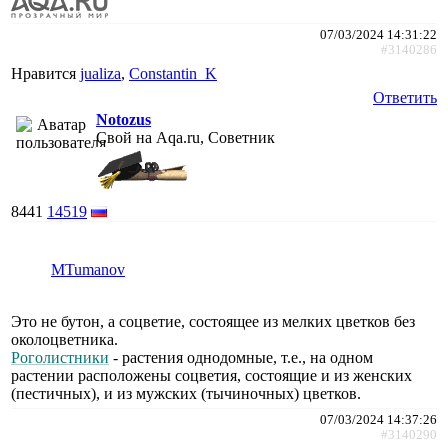
07/03/2024 14:31:22
#3140286
Нравится
jualiza
,
Constantin_K
Ответить
Notozus
Свой на Aqa.ru, Советник
8441
14519
MTumanov
Это не бутон, а соцветие, состоящее из мелких цветков без
околоцветника.
Роголистники
- растения однодомные, т.е., на одном
растении расположены соцветия, состоящие и из женских
(пестичных), и из мужских (тычиночных) цветков.
07/03/2024 14:37:26
#3140290