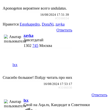
Aponogeton вероятнее всего undulatus.
16/08/2024 17:51:39
#3166034
Нравится
Egorkapedro
,
DoraNi
,
zayka
Ответить
zayka
Завсегдатай
1302
745
Москва
lxx
Спасибо большое! Пойду читать про них
16/08/2024 17:53:17
#3166036
Ответить
lxx
Свой на Aqa.ru, Кандидат в Советники