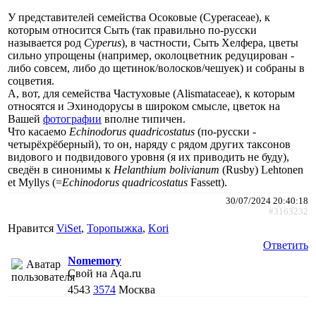
У представителей семейства Осоковые (Cyperaceae), к
которым относится Сыть (так правильно по-русски
называется род
Cyperus
), в частности, Сыть Хелфера, цветы
сильно упрощены (например, околоцветник редуцирован -
либо совсем, либо до щетинок/волосков/чешуек) и собраны в
соцветия.
А, вот, для семейства Частуховые (Alismataceae), к которым
относятся и Эхинодорусы в широком смысле, цветок на
Вашей
фотографии
вполне типичен.
Что касаемо
Echinodorus quadricostatus
(по-русски -
четырёхрёберный), то он, наряду с рядом других таксонов
видового и подвидового уровня (я их приводить не буду),
сведён в синонимы к
Helanthium bolivianum
(Rusby) Lehtonen
et Myllys (=
Echinodorus quadricostatus
Fassett).
30/07/2024 20:40:18
#3163232
Нравится
ViSet
,
Торопыжка
,
Kori
Ответить
Nomemory
Свой на Aqa.ru
4543
3574
Москва