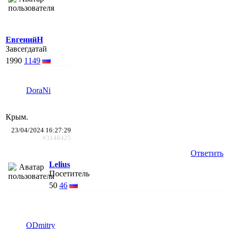
ЕвгенийН
Завсегдатай
1990
1149
DoraNi
Крым.
23/04/2024 16:27:29
#3148425
Ответить
Lelius
Посетитель
50
46
ODmitry