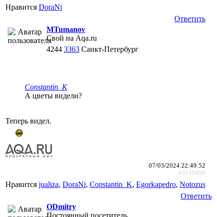
Нравится
DoraNi
Ответить
MTumanov
Свой на Aqa.ru
4244
3363
Санкт-Петербург
Constantin_K
А цветы видели?
Теперь видел.
07/03/2024 22:49:52
#3140456
Нравится
jualiza
,
DoraNi
,
Constantin_K
,
Egorkapedro
,
Notozus
Ответить
ODmitry
Постоянный посетитель