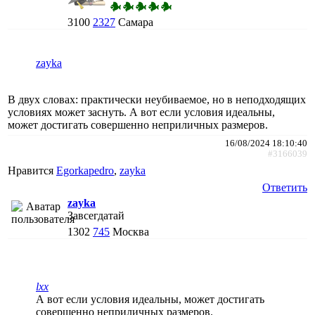
3100
2327
Самара
zayka
В двух словах: практически неубиваемое, но в неподходящих
условиях может заснуть. А вот если условия идеальны,
может достигать совершенно неприличных размеров.
16/08/2024 18:10:40
#3166039
Нравится
Egorkapedro
,
zayka
Ответить
zayka
Завсегдатай
1302
745
Москва
lxx
А вот если условия идеальны, может достигать
совершенно неприличных размеров.