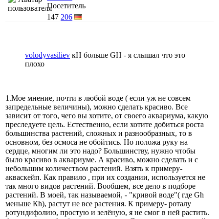
Посетитель
147
206
volodyvasiliev
кН больше GH - я слышал что это
плохо
1.Мое мнение, почти в любой воде ( если уж не совсем
запредельные величины), можно сделать красиво. Все
зависит от того, чего вы хотите, от своего аквариума, какую
преследуете цель. Естественно, если хотите добиться роста
большинства растений, сложных и разнообразных, то в
основном, без осмоса не обойтись. Но положа руку на
сердце, многим ли это надо? Большинству, нужно чтобы
было красиво в аквариуме. А красиво, можно сделать и с
небольшим количеством растений. Взять к примеру-
акваскейп. Как правило , при их создании, используется не
так много видов растений. Вообщем, все дело в подборе
растений. В моей, так называемой, - "кривой воде"( где Gh
меньше Кh), растут не все растения. К примеру- роталу
ротундифолию, простую и зелёную, я не смог в ней растить.