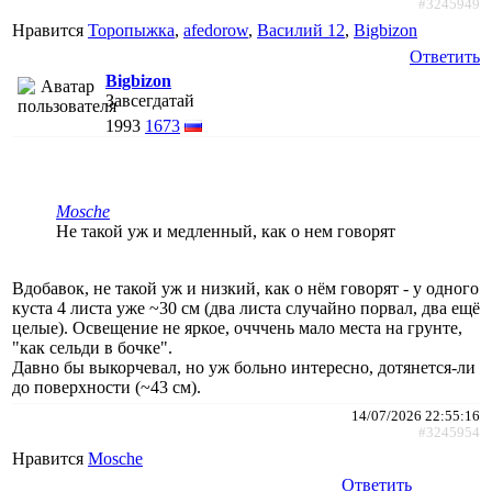
#3245949
Нравится
Торопыжка
,
afedorow
,
Василий 12
,
Bigbizon
Ответить
Bigbizon
Завсегдатай
1993
1673
Mosche
Не такой уж и медленный, как о нем говорят
Вдобавок, не такой уж и низкий, как о нём говорят - у одного
куста 4 листа уже ~30 см (два листа случайно порвал, два ещё
целые). Освещение не яркое, очччень мало места на грунте,
"как сельди в бочке".
Давно бы выкорчевал, но уж больно интересно, дотянется-ли
до поверхности (~43 см).
14/07/2026 22:55:16
#3245954
Нравится
Mosche
Ответить