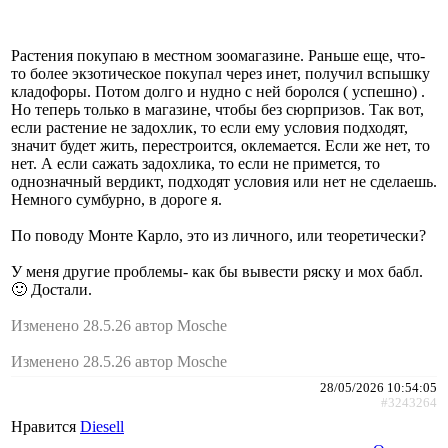
Растения покупаю в местном зоомагазине. Раньше еще, что-
то более экзотическое покупал через инет, получил вспышку
кладофоры. Потом долго и нудно с ней боролся ( успешно) .
Но теперь только в магазине, чтобы без сюрпризов. Так вот,
если растение не задохлик, то если ему условия подходят,
значит будет жить, перестроится, оклемается. Если же нет, то
нет. А если сажать задохлика, то если не примется, то
однозначный вердикт, подходят условия или нет не сделаешь.
Немного сумбурно, в дороге я.
По поводу Монте Карло, это из личного, или теоретически?
У меня другие проблемы- как бы вывести ряску и мох бабл.
🙂 Достали.
Изменено 28.5.26 автор Mosche
Изменено 28.5.26 автор Mosche
28/05/2026 10:54:05
#3243264
Нравится
Diesell