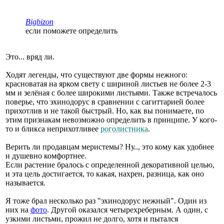
Bigbizon
если поможете определить
Это... вряд ли.
Ходят легенды, что существуют две формы нежного:
красноватая на ярком свету с шириной листьев не более 2-3
мм и зелёная с более широкими листьями. Также встречалось
поверье, что эхинодорус в сравнении с сагиттарией более
прихотлив и не такой быстрый. Но, как вы понимаете, по
этим признакам невозможно определить в принципе. У кого-
то и бликса неприхотливее
роголистника
.
Верить ли продавцам меристемы? Ну.., это кому как удобнее
и душевно комфортнее.
Если растение бралось с определенной декоративной целью,
и эта цель достигается, то какая, нахрен, разница, как оно
называется.
Я тоже брал несколько раз "эхинодорус нежный". Один из
них на
фото
. Другой оказался четырехреберным. А один, с
узкими листьми, прожил не долго, хотя и пытался