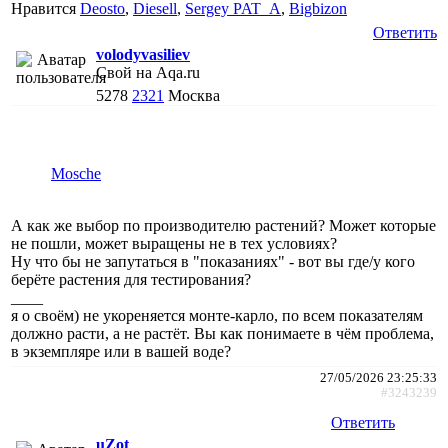
Нравится
Deosto
,
Diesell
,
Sergey PAT_A
,
Bigbizon
Ответить
volodyvasiliev
Свой на Aqa.ru
5278
2321
Москва
Mosche
А как же выбор по производителю растений? Может которые
не пошли, может выращены не в тех условиях?
Ну что бы не запутаться в "показаниях" - вот вы где/у кого
берёте растения для тестирования?
____
я о своём) не укореняется монте-карло, по всем показателям
должно расти, а не растёт. Вы как понимаете в чём проблема,
в экземпляре или в вашей воде?
27/05/2026 23:25:33
#3243239
Ответить
uZot