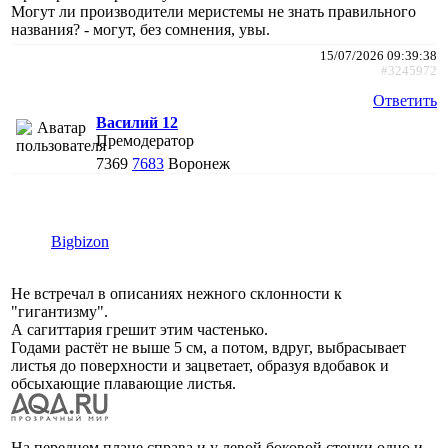
Могут ли производители меристемы не знать правильного
названия? - могут, без сомнения, увы.
15/07/2026 09:39:38
#3245972
Ответить
Василий 12
Премодератор
7369
7683
Воронеж
Bigbizon
Не встречал в описаниях нежного склонности к
"гигантизму".
А сагиттария грешит этим частенько.
Годами растёт не выше 5 см, а потом, вдруг, выбрасывает
листья до поверхности и зацветает, образуя вдобавок и
обсыхающие плавающие листья.
На переднем плане справа и у левой боковой стенки одно и