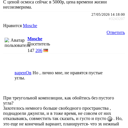
С ценой осмоса сейчас в 5000р, цена времени жизни
несоизмерима.
27/05/2026 14:18:00
#3243207
Нравится
Mosche
Ответить
Mosche
Посетитель
147
206
варенОв
Но , лично мне, не нравятся пустые
углы.
При треугольной композиции, как обойтись без пустого
угла?
Захотелось немного больше свободного пространства ,
поднадоели джунгли, и в тоже время, не совсем от них
отказываясь, совместить так сказать, и густо и пусто
. Но,
это еще не конечный вариант, планируется- что эх нежный