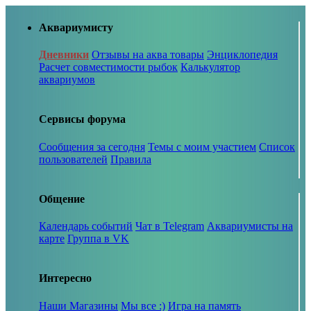
Аквариумисту
Дневники
Отзывы на аква товары
Энциклопедия
Расчет совместимости рыбок
Калькулятор
аквариумов
Сервисы форума
Сообщения за сегодня
Темы с моим участием
Список
пользователей
Правила
Общение
Календарь событий
Чат в Telegram
Аквариумисты на
карте
Группа в VK
Интересно
Наши Магазины
Мы все :)
Игра на память