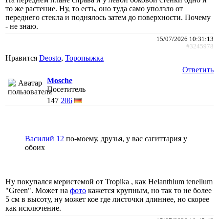
то же растение. Ну, то есть, оно туда само уползло от
переднего стекла и поднялось затем до поверхности. Почему
- не знаю.
15/07/2026 10:31:13
#3245978
Нравится
Deosto
,
Торопыжка
Ответить
Mosche
Посетитель
147
206
Василий 12
по-моему, друзья, у вас сагиттария у
обоих
Ну покупался меристемой от Tropika , как Helanthium tenellum
"Green". Может на
фото
кажется крупным, но так то не более
5 см в высоту, ну может кое где листочки длиннее, но скорее
как исключение.