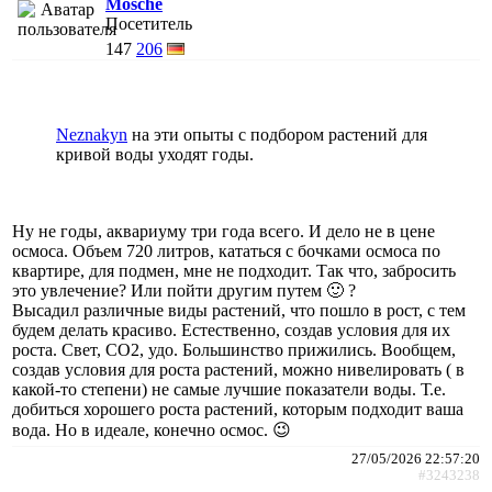
Mosche
Посетитель
147
206
Neznakyn
на эти опыты с подбором растений для
кривой воды уходят годы.
Ну не годы, аквариуму три года всего. И дело не в цене
осмоса. Объем 720 литров, кататься с бочками осмоса по
квартире, для подмен, мне не подходит. Так что, забросить
это увлечение? Или пойти другим путем 🙂 ?
Высадил различные виды растений, что пошло в рост, с тем
будем делать красиво. Естественно, создав условия для их
роста. Свет, СО2, удо. Большинство прижились. Вообщем,
создав условия для роста растений, можно нивелировать ( в
какой-то степени) не самые лучшие показатели воды. Т.е.
добиться хорошего роста растений, которым подходит ваша
вода. Но в идеале, конечно осмос. 😉
27/05/2026 22:57:20
#3243238