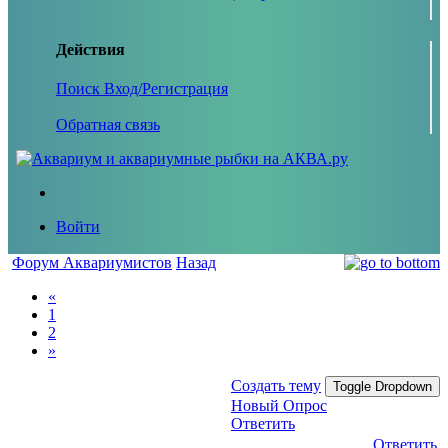
Действия
Поиск
Вход/Регистрация
Обратная связь
Войти
Форум Аквариумистов
Назад
«
1
2
»
Создать тему
Toggle Dropdown
Новый Опрос
Ответить
Ответить