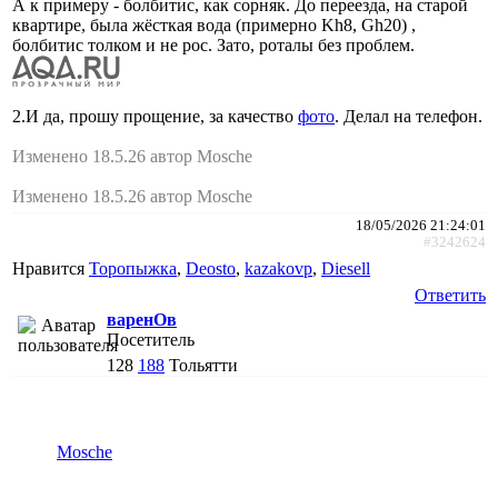
А к примеру - болбитис, как сорняк. До переезда, на старой
квартире, была жёсткая вода (примерно Kh8, Gh20) ,
болбитис толком и не рос. Зато, роталы без проблем.
2.И да, прошу прощение, за качество
фото
. Делал на телефон.
Изменено 18.5.26 автор Mosche
Изменено 18.5.26 автор Mosche
18/05/2026 21:24:01
#3242624
Нравится
Торопыжка
,
Deosto
,
kazakovp
,
Diesell
Ответить
варенОв
Посетитель
128
188
Тольятти
Mosche