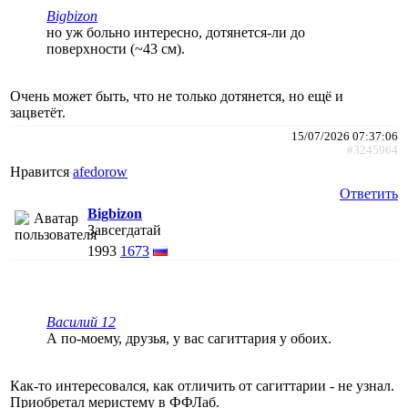
Bigbizon
но уж больно интересно, дотянется-ли до
поверхности (~43 см).
Очень может быть, что не только дотянется, но ещё и
зацветёт.
15/07/2026 07:37:06
#3245964
Нравится
afedorow
Ответить
Bigbizon
Завсегдатай
1993
1673
Василий 12
А по-моему, друзья, у вас сагиттария у обоих.
Как-то интересовался, как отличить от сагиттарии - не узнал.
Приобретал меристему в ФФЛаб.