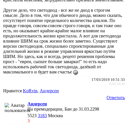
Другое дело, что светодиод - все же не диод в строгом
смысле. Дело в том, что для обычного диода, можно сказать,
отсутствует понятие предельного количества циклов. По
правде говоря, совсем-совсем строго говоря, и там тоже оно
есть, но оказывает крайне-крайне малое влияние на
продолжительность жизни кристалла. А вот для светодиода
влияние ШИМ на срок жизни более заметно. Существуют
версии светодиодов, специально спроектированные для
длительной жизни в режиме управления яркостью путём
ШИМ. Но здесь, как и всегда, рецепт решения проблемы
прост - "евреи, сыпьте больше заварки!" то есть надо
использовать рабочий ток светодиода, далёкий от
максимального и будет вам счастье
17/03/2019 10:51:33
#2615639
Нравится
KoRvin
,
Андерсен
Ответить
Андерсен
На премодерации, Бан до 31.03.2298
5523
3183
Москва
3