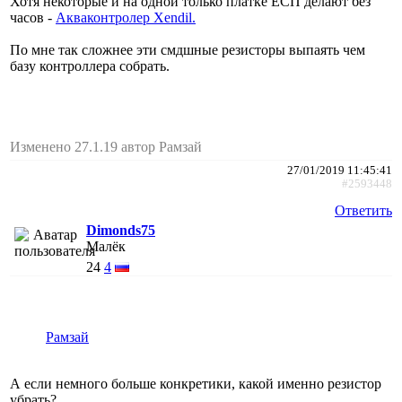
Хотя некоторые и на одной только платке ЕСП делают без
часов -
Aкваконтролер Xendil.
По мне так сложнее эти смдшные резисторы выпаять чем
базу контроллера собрать.
Изменено 27.1.19 автор Рамзай
27/01/2019 11:45:41
#2593448
Ответить
Dimonds75
Малёк
24
4
Рамзай
А если немного больше конкретики, какой именно резистор
убрать?