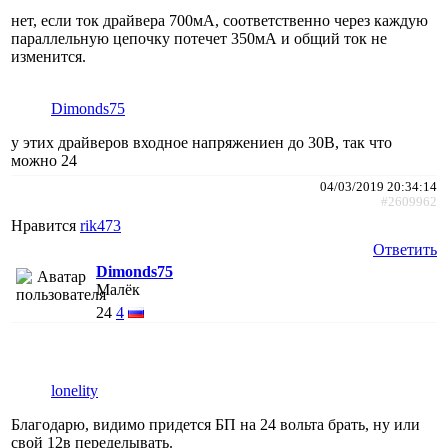
нет, если ток драйвера 700мА, соответственно через каждую
параллельную цепочку потечет 350мА и общий ток не
изменится.
Dimonds75
у этих драйверов входное напряжениен до 30В, так что
можно 24
04/03/2019 20:34:14
#2609962
Нравится
rik473
Ответить
Dimonds75
Малёк
24
4
lonelity
Благодарю, видимо придется БП на 24 вольта брать, ну или
свой 12в переделывать.