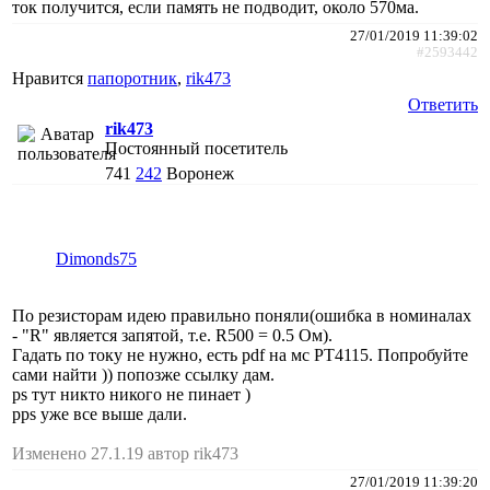
ток получится, если память не подводит, около 570ма.
27/01/2019 11:39:02
#2593442
Нравится
папоротник
,
rik473
Ответить
rik473
Постоянный посетитель
741
242
Воронеж
Dimonds75
По резисторам идею правильно поняли(ошибка в номиналах
- "R" является запятой, т.е. R500 = 0.5 Ом).
Гадать по току не нужно, есть pdf на мс PT4115. Попробуйте
сами найти )) попозже ссылку дам.
ps тут никто никого не пинает )
pps уже все выше дали.
Изменено 27.1.19 автор rik473
27/01/2019 11:39:20