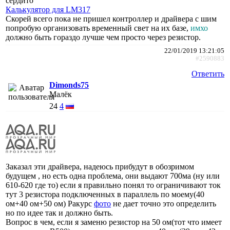
сердито
Калькулятор для LM317
Скорей всего пока не пришел контроллер и драйвера с шим
попробую организовать временный свет на их базе,
имхо
должно быть гораздо лучше чем просто через резистор.
22/01/2019 13:21:05
#2590883
Ответить
Dimonds75
Малёк
24
4
Заказал эти драйвера, надеюсь прибудут в обозримом
будущем , но есть одна проблема, они выдают 700ма (ну или
610-620 где то) если я правильно понял то ограничивают ток
тут 3 резистора подключенных в параллель по моему(40
ом+40 ом+50 ом) Ракурс
фото
не дает точно это определить
но по идее так и должно быть.
Вопрос в чем, если я заменю резистор на 50 ом(тот что имеет