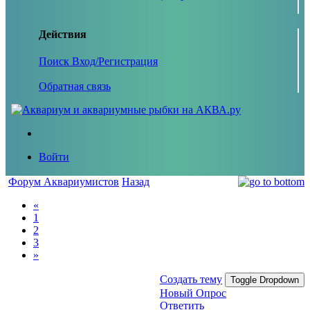
Действия
Поиск
Вход/Регистрация
Обратная связь
Войти
Форум Аквариумистов
Назад
«
1
2
3
»
Создать тему
Toggle Dropdown
Новый Опрос
Ответить