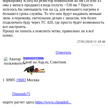
маркировку R500) на резистор номиналом 40 ом (39 или 43
ома у меня в продаже) я ведь получу ~530 ма ? Просто
хотелось бы уменьшить ток на сд, для меньшего нагрева и
большего срока службы. То что они будут выдавать меньше
люм. я переживу, светильник делаю с запасом, тем более
подключать буду через TC 420, где просто будет возможность
все настроить.
Прошу не пинать а пояснить четко, правильно ли я всё
понял.
27/01/2019 11:18:46
#2593432
Ответить
папоротник
Свой на Aqa.ru, Советник
1
30905
19683
Москва
Dimonds75
ищите расчет здесь
https://www.cheapled...