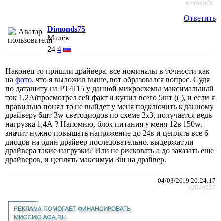
#2593908
Ответить
Dimonds75
Малёк
24
4
Наконец то пришли драйвера, все номиналы в точности как
на
фото
, что я выложил выше, вот образовался вопрос. Судя
по даташиту на РТ4115 у данной микросхемы максимальный
ток 1,2А(просмотрел сей факт и купил всего 5шт (( ), и если я
правильно понял то не выйдет у меня подключить к данному
драйверу 6шт 3w светодиодов по схеме 2х3, получается ведь
нагрузка 1,4А ? Напомню, блок питания у меня 12в 150w.
значит нужно повышать напряжение до 24в и цеплять все 6
диодов на один драйвер последовательно, выдержат ли
драйвера такие нагрузки? Или не рисковать а до заказать еще
драйверов, и цеплять максимум 3ш на драйвер.
04/03/2019 20:24:17
#2609957