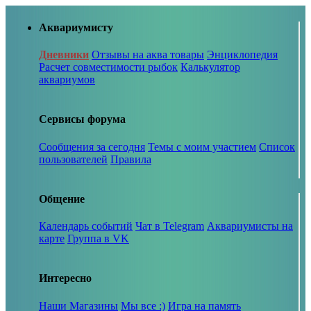
Аквариумисту
Дневники
Отзывы на аква товары
Энциклопедия
Расчет совместимости рыбок
Калькулятор
аквариумов
Сервисы форума
Сообщения за сегодня
Темы с моим участием
Список
пользователей
Правила
Общение
Календарь событий
Чат в Telegram
Аквариумисты на
карте
Группа в VK
Интересно
Наши Магазины
Мы все :)
Игра на память