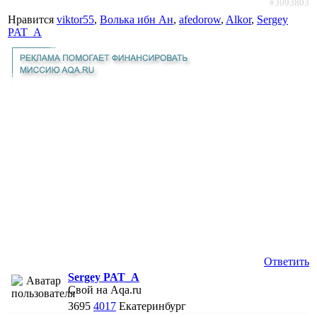
#3093803
Нравится
viktor55
,
Волька ибн Ан
,
afedorow
,
Alkor
,
Sergey
PAT_A
Ответить
Sergey PAT_A
Свой на Aqa.ru
3695
4017
Екатеринбург