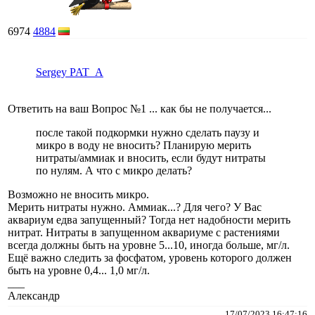
6974
4884
Sergey PAT_A
Ответить на ваш Вопрос №1 ... как бы не получается...
после такой подкормки нужно сделать паузу и
микро в воду не вносить? Планирую мерить
нитраты/аммиак и вносить, если будут нитраты
по нулям. А что с микро делать?
Возможно не вносить микро.
Мерить нитраты нужно. Аммиак...? Для чего? У Вас
аквариум едва запущенный? Тогда нет надобности мерить
нитрат. Нитраты в запущенном аквариуме с растениями
всегда должны быть на уровне 5...10, иногда больше, мг/л.
Ещё важно следить за фосфатом, уровень которого должен
быть на уровне 0,4... 1,0 мг/л.
___
Александр
17/07/2023 16:47:16