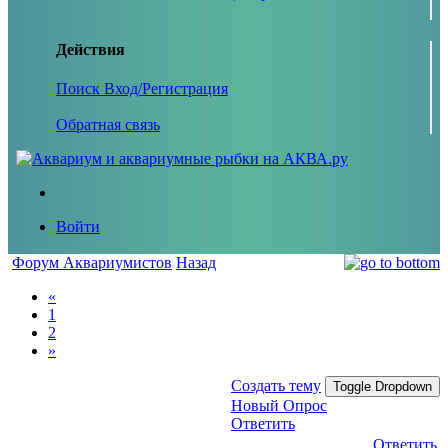
Действия
Поиск
Вход/Регистрация
Обратная связь
Войти
Форум Аквариумистов
Назад
«
1
2
»
Создать тему
Toggle Dropdown
Новый Опрос
Ответить
Ответить