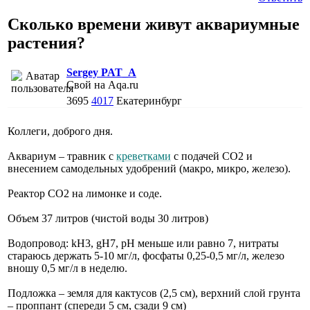
Сколько времени живут аквариумные
растения?
Sergey PAT_A
Свой на Aqa.ru
3695
4017
Екатеринбург
Коллеги, доброго дня.
Аквариум – травник с
креветками
с подачей CO2 и
внесением самодельных удобрений (макро, микро, железо).
Реактор CO2 на лимонке и соде.
Объем 37 литров (чистой воды 30 литров)
Водопровод: kH3, gH7, pH меньше или равно 7, нитраты
стараюсь держать 5-10 мг/л, фосфаты 0,25-0,5 мг/л, железо
вношу 0,5 мг/л в неделю.
Подложка – земля для кактусов (2,5 см), верхний слой грунта
– проппант (спереди 5 см, сзади 9 см)