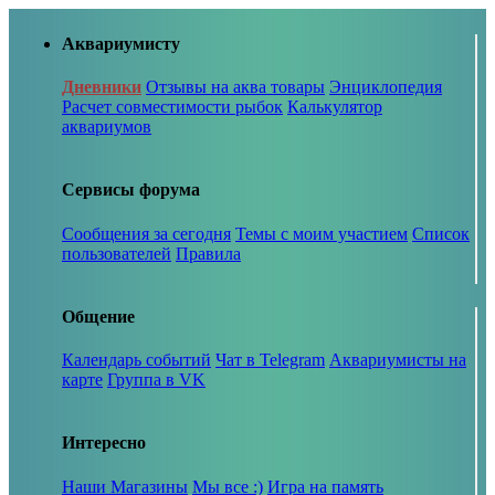
Аквариумисту
Дневники
Отзывы на аква товары
Энциклопедия
Расчет совместимости рыбок
Калькулятор
аквариумов
Сервисы форума
Сообщения за сегодня
Темы с моим участием
Список
пользователей
Правила
Общение
Календарь событий
Чат в Telegram
Аквариумисты на
карте
Группа в VK
Интересно
Наши Магазины
Мы все :)
Игра на память