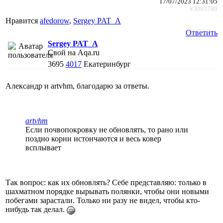
17/07/2023 12:31:05
#3093780
Нравится
afedorow
,
Sergey PAT_A
Ответить
Sergey PAT_A
Свой на Aqa.ru
3695
4017
Екатеринбург
Александр и artvhm, благодарю за ответы.
artvhm
Если почвопокровку не обновлять, то рано или
поздно корни истончаются и весь ковер
всплывает
Так вопрос: как их обновлять? Себе представляю: только в
шахматном порядке вырывать полянки, чтобы они новыми
побегами зарастали. Только ни разу не видел, чтобы кто-
нибудь так делал.