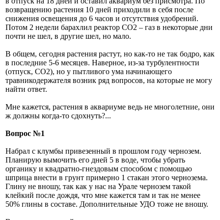
в отпуск на 18 дней и оставил аквариум без присмотра. По
возвращению растения 10 дней приходили в себя после
снижения освещения до 6 часов и отсутствия удобрений.
Потом 2 недели барахлил реактор CO2 – газ в некоторые дни
почти не шел, в другие шел, но мало.
В общем, сегодня растения растут, но как-то не так бодро, как
в последние 5-6 месяцев. Наверное, из-за турбулентности
(отпуск, CO2), но у пытливого ума начинающего
травникодержателя возник ряд вопросов, на которые не могу
найти ответ.
Мне кажется, растения в аквариуме ведь не многолетние, они
ж должны когда-то сдохнуть?...
Вопрос №1
Набрал с клумбы привезенный в прошлом году чернозем.
Планирую вымочить его дней 5 в воде, чтобы убрать
органику и квадратно-гнездовым способом с помощью
шприца внести в грунт примерно 1 стакан этого чернозема.
Глину не вношу, так как у нас на Урале чернозем такой
клейкий после дождя, что мне кажется там и так не менее
50% глины в составе. Дополнительные УДО тоже не вношу.