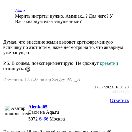
Alkor
Мерить нитраты нужно. Аммиак...? Для чего? У
Вас аквариум едва запущенный?
Думал, что внесение земли вызовет кратковременную
вспышку по азотистым, даже несмотря на то, что аквариум
уже запущен.
P.S. В общем, поэкспериментирую. Не сдохнут
креветки
-
отпишусь.
Изменено 17.7.23 автор Sergey PAT_A
17/07/2023 16:50:28
#3093825
Ответить
Alenka05
Свой на Aqa.ru
5072
6466
Москва
Эх, если за 18 дней все сбилось, то что ж у меня за 40