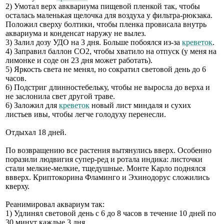
2) Умотал верх авквариума пищевой пленкой так, чтобы
осталась маленькая щелочка для воздуха у фильтра-рюкзака.
Положил сверху болтики, чтобы пленка провисала внутрь
аквариума и конденсат наружу не вылез.
3) Залил дозу УДО на 3 дня. Больше побоялся из-за
креветок
.
4) Заправил баллон CO2, чтобы хватило на отпуск (у меня на
лимонке и соде он 23 дня может работать).
5) Яркость света не менял, но сократил световой день до 6
часов.
6) Подстриг длинностебельку, чтобы не выросла до верха и
не заслонила свет другой траве.
6) Заложил для
креветок
новый лист миндаля и сухих
листьев ивы, чтобы легче голодуху перенесли.
Отдыхал 18 дней.
По возвращению все растения вытянулись вверх. Особенно
поразили людвигия супер-ред и ротала индика: листочки
стали мелкие-мелкие, тщедушные. Монте Карло поднялся
ввверх. Криптокорина Фламинго и Эхинодорус сложились
кверху.
Реанимировал аквариум так:
1) Удлинял световой день с 6 до 8 часов в течение 10 дней по
30 минут каждые 3 дня.