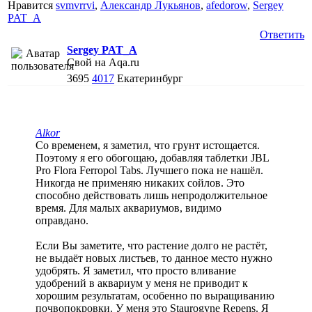
Нравится
svmvrrvi
,
Александр Лукьянов
,
afedorow
,
Sergey
PAT_A
Ответить
Sergey PAT_A
Свой на Aqa.ru
3695
4017
Екатеринбург
Alkor
Со временем, я заметил, что грунт истощается.
Поэтому я его обогощаю, добавляя таблетки JBL
Pro Flora Ferropol Tabs. Лучшего пока не нашёл.
Никогда не применяю никаких сойлов. Это
способно действовать лишь непродолжительное
время. Для малых аквариумов, видимо
оправдано.
Если Вы заметите, что растение долго не растёт,
не выдаёт новых листьев, то данное место нужно
удобрять. Я заметил, что просто вливание
удобрений в аквариум у меня не приводит к
хорошим результатам, особенно по выращиванию
почвопокровки. У меня это Staurogyne Repens. Я