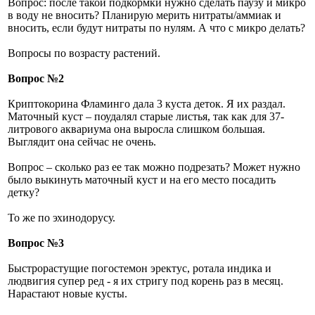
Вопрос: после такой подкормки нужно сделать паузу и микро
в воду не вносить? Планирую мерить нитраты/аммиак и
вносить, если будут нитраты по нулям. А что с микро делать?
Вопросы по возрасту растений.
Вопрос №2
Криптокорина Фламинго дала 3 куста деток. Я их раздал.
Маточный куст – поудалял старые листья, так как для 37-
литрового аквариума она выросла слишком большая.
Выглядит она сейчас не очень.
Вопрос – сколько раз ее так можно подрезать? Может нужно
было выкинуть маточный куст и на его место посадить
детку?
То же по эхинодорусу.
Вопрос №3
Быстрорастущие погостемон эректус, ротала индика и
людвигия супер ред - я их стригу под корень раз в месяц.
Нарастают новые кусты.