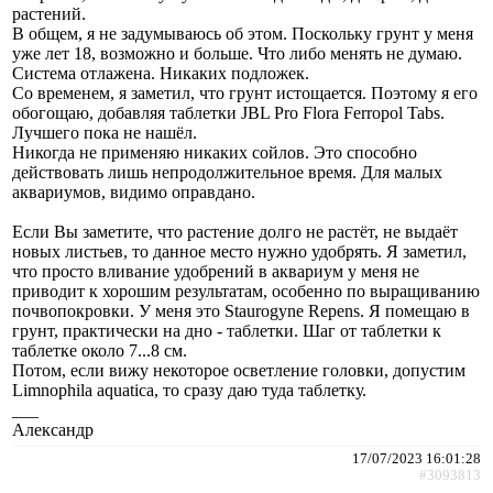
растений.
В общем, я не задумываюсь об этом. Поскольку грунт у меня
уже лет 18, возможно и больше. Что либо менять не думаю.
Система отлажена. Никаких подложек.
Со временем, я заметил, что грунт истощается. Поэтому я его
обогощаю, добавляя таблетки JBL Pro Flora Ferropol Tabs.
Лучшего пока не нашёл.
Никогда не применяю никаких сойлов. Это способно
действовать лишь непродолжительное время. Для малых
аквариумов, видимо оправдано.
Если Вы заметите, что растение долго не растёт, не выдаёт
новых листьев, то данное место нужно удобрять. Я заметил,
что просто вливание удобрений в аквариум у меня не
приводит к хорошим результатам, особенно по выращиванию
почвопокровки. У меня это Staurogyne Repens. Я помещаю в
грунт, практически на дно - таблетки. Шаг от таблетки к
таблетке около 7...8 см.
Потом, если вижу некоторое осветление головки, допустим
Limnophila aquatica, то сразу даю туда таблетку.
___
Александр
17/07/2023 16:01:28
#3093813