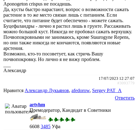
Aponogeton crispus не посадишь.
Да, кусты быстро нарастают, вопрос о возможности сажать
растение в то же место связан лишь с питанием. Если
считаете, что питание будет обеспечено - можете сажать.
Буцефаландры - лично я растил лишь в грунте. Рассаживать
можно большой куст. Никогда не пробовал сажать верхушку.
Почвопокровными не занимаюсь, кроме Staurogyne Repens,
но они также никогда не кончаются, появляются новые
арстения.
Возможно, кто-то посоветует, как стричь Вашу
почвопокровку. Но лично я не вижу проблем.
___
Александр
17/07/2023 12:27:07
#3093779
Нравится
Александр Лукьянов
,
afedorow
,
Sergey PAT_A
Ответить
artvhm
Премодератор, Кандидат в Советники
6608
3485
Уфа