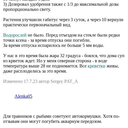
3) Дозировал удобрения также с 1/3 до максимальной дозы
пропорционально свету.
Растения улучшили габитус через 3 суток, а через 10 вернули
практически первоначальный вид.
Водорослей
не было. Перед отъездом на стекле были редки
точки ксена - за время отпуска они погибли.
За время отпуска испарилось не больше 5 мм воды.
У нас в это время была жара 32 градуса - боялся, что дома суп
из крветок ждет. Но у меня северная сторона - в воде
температура выше 28 не поднимается. Все
креветки
живы,
даже расплодились за это время.
Изменено 17.7.23 автор Sergey PAT_A
Alenka05
Для травников с рыбами советуют автокормушки. Хотя по-
отзывам они могут погубить аквариум передозом.