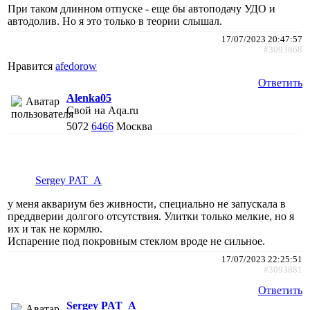
При таком длинном отпуске - еще бы автоподачу УДО и
автодолив. Но я это только в теории слышал.
17/07/2023 20:47:57
#3093868
Нравится
afedorow
Ответить
Alenka05
Свой на Aqa.ru
5072
6466
Москва
Sergey PAT_A
у меня аквариум без живности, специально не запускала в
преддверии долгого отсутствия. Улитки только мелкие, но я
их и так не кормлю.
Испарение под покровным стеклом вроде не сильное.
17/07/2023 22:25:51
#3093881
Ответить
Sergey PAT_A