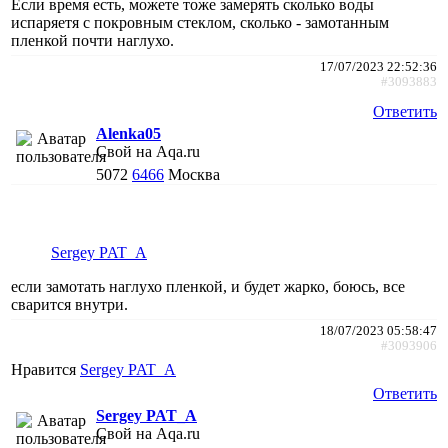
Если время есть, можете тоже замерять сколько воды
испаряетя с покровным стеклом, сколько - замотанным
пленкой почти наглухо.
17/07/2023 22:52:36
#3093883
Ответить
Alenka05
Свой на Aqa.ru
5072
6466
Москва
Sergey PAT_A
если замотать наглухо пленкой, и будет жарко, боюсь, все
сварится внутри.
18/07/2023 05:58:47
#3093906
Нравится
Sergey PAT_A
Ответить
Sergey PAT_A
Свой на Aqa.ru