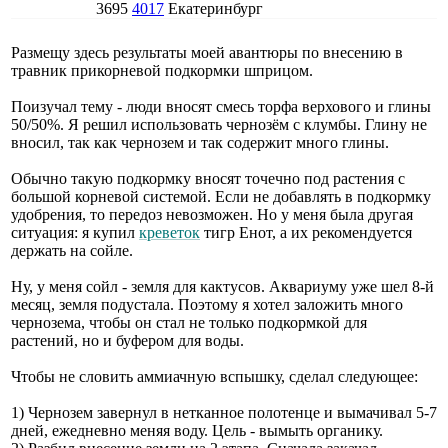
3695
4017
Екатеринбург
Размещу здесь результаты моей авантюры по внесению в
травник прикорневой подкормки шприцом.
Поизучал тему - люди вносят смесь торфа верхового и глины
50/50%. Я решил использовать чернозём с клумбы. Глину не
вносил, так как чернозем и так содержит много глины.
Обычно такую подкормку вносят точечно под растения с
большой корневой системой. Если не добавлять в подкормку
удобрения, то передоз невозможен. Но у меня была другая
ситуация: я купил
креветок
тигр Енот, а их рекомендуется
держать на сойле.
Ну, у меня сойл - земля для кактусов. Аквариуму уже шел 8-й
месяц, земля подустала. Поэтому я хотел заложить много
чернозема, чтобы он стал не только подкормкой для
растений, но и буфером для воды.
Чтобы не словить аммиачную вспышку, сделал следующее:
1) Чернозем завернул в нетканное полотенце и вымачивал 5-7
дней, ежедневно меняя воду. Цель - вымыть органику.