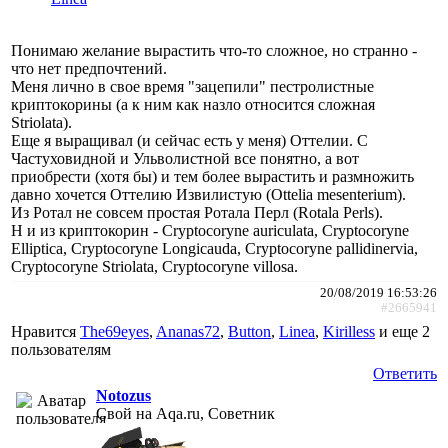
Понимаю желание вырастить что-то сложное, но странно -
что нет предпочтений.
Меня лично в свое время "зацепили" пестролистные
криптокорины (а к ним как назло относится сложная
Striolata).
Еще я выращивал (и сейчас есть у меня) Оттелии. С
Частуховидной и Ульволистной все понятно, а вот
приобрести (хотя бы) и тем более вырастить и размножить
давно хочется Оттелию Извилистую (Ottelia mesenterium).
Из Ротал не совсем простая Ротала Перл (Rotala Perls).
Н и из криптокорин - Cryptocoryne auriculata, Cryptocoryne
Elliptica, Cryptocoryne Longicauda, Cryptocoryne pallidinervia,
Cryptocoryne Striolata, Cryptocoryne villosa.
20/08/2019 16:53:26
#2665941
Нравится
The69eyes
,
Ananas72
,
Button
,
Linea
,
Kirilless
и еще
2
пользователям
Ответить
Notozus
Свой на Aqa.ru, Советник