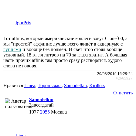
IgorPriv
Тот affinis, который американские коллеги зовут Clone`60, а
мы "простой" аффинис лучше всего живёт в аквариуме с
гуппями
и вообще без подмен. И свет чтоб стоял вообще
условный, 18 вт лл литров на 70 за глаза хватит. А большая
часть прочих affinis там просто сразу растворятся, худого
слова не говоря.
20/08/2019 16:29:24
#2665927
Нравится
Linea
,
Торопыжка
,
Samodelkin
,
Kirilless
Ответить
Samodelkin
Завсегдатай
1077
2055
Москва
Linea