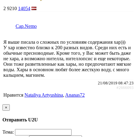
2
9210
14054
Cap.Nemo
Я выше писала о сложных по условиям содержания хар)))
У хар известно близко к 200 разных видов. Среди них есть и
обычные пресноводные. Кроме того, у Вас может быть даже
не хара, а возможно нителла, нителлопсис и еще некоторые.
Они тоже разветвленные как хары, но предпочитают мягкие
воды. Хары в основном любят более жесткую воду, с много
кальцием, магнием.
21/08/2019 08:47:23
#2666093
Нравится
Nataliya Artyushina
,
Ananas72
×
Отправить U2U
Тема: