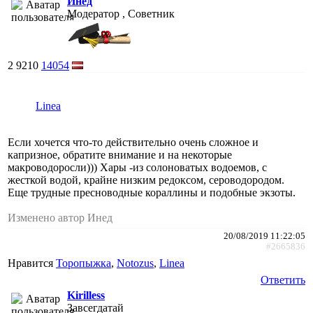
Инед
Модератор , Советник
2
9210
14054
Linea
Если хочется что-то действительно очень сложное и
капризное, обратите внимание и на некоторые
макроводоросли))) Хары -из солоноватых водоемов, с
жесткой водой, крайне низким редоксом, сероводородом.
Еще трудные пресноводные кораллины и подобные экзоты.
Изменено автор Инед
20/08/2019 11:22:05
#2665836
Нравится
Торопыжка
,
Notozus
,
Linea
Ответить
Kirilless
Завсегдатай