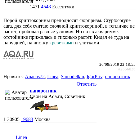
1471
4548
Ессентуки
Порой криптокорины преподносят сюрпризы. Cryptocoryne
aura, для себя считаю сложной криптокориной, в тепличке не
растёт, пробовал разные условия. Но вот в аквариуме-
отстойнике прижилась и тихонько растёт. Кидал её туда на
пару дней, на чистку
креветками
и улитками.
20/08/2019 22:18:55
#2666036
Нравится
Ananas72
,
Linea
,
Samodelkin
,
IgorPriv
,
папоротник
Ответить
папоротник
Свой на Aqa.ru, Советник
1
30905
19683
Москва
Linea