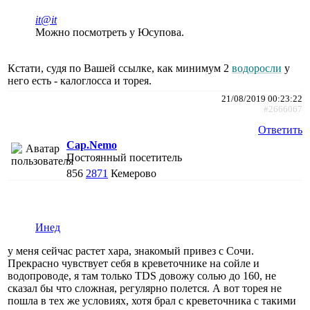
it@it
Можно посмотреть у Юсупова.
Кстати, судя по Вашей ссылке, как минимум 2
водоросли
у
него есть - калоглосса и торея.
21/08/2019 00:23:22
#2666067
Ответить
Cap.Nemo
Постоянный посетитель
856
2871
Кемерово
Инед
у меня сейчас растет хара, знакомый привез с Сочи.
Прекрасно чувствует себя в креветочнике на сойле и
водопроводе, я там только TDS довожу солью до 160, не
сказал бы что сложная, регулярно полется. А вот торея не
пошла в тех же условиях, хотя брал с креветочника с такими