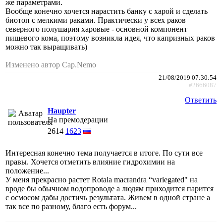
же параметрами.
Вообще конечно хочется нарастить банку с харой и сделать
биотоп с мелкими раками. Практически у всех раков
северного полушария харовые - основной компонент
пищевого кома, поэтому возникла идея, что капризных раков
можно так выращивать)
Изменено автор Cap.Nemo
21/08/2019 07:30:54
#2666087
Ответить
Haupter
На премодерации
2614
1623
Интересная конечно тема получается в итоге. По сути все
правы. Хочется отметить влияние гидрохимии на
положение...
У меня прекрасно растет Rotala macrandra “variegated" на
вроде бы обычном водопроводе а людям приходится парится
с осмосом дабы достичь результата. Живем в одной стране а
так все по разному, благо есть форум...