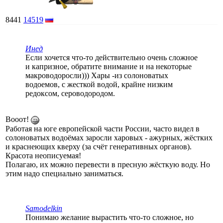
8441
14519
Инед
Если хочется что-то действительно очень сложное
и капризное, обратите внимание и на некоторые
макроводоросли))) Хары -из солоноватых
водоемов, с жесткой водой, крайне низким
редоксом, сероводородом.
Вооот!
Работая на юге европейской части России, часто видел в
солоноватых водоёмах заросли харовых - ажурных, жёстких
и краснеющих кверху (за счёт генеративных органов).
Красота неописуемая!
Полагаю, их можно перевести в пресную жёсткую воду. Но
этим надо специально заниматься.
Samodelkin
Понимаю желание вырастить что-то сложное, но