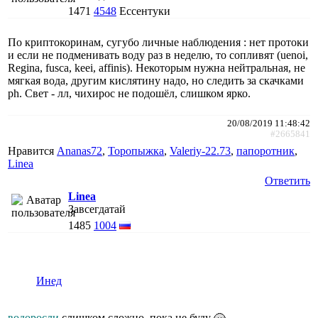
1471
4548
Ессентуки
По криптокоринам, сугубо личные наблюдения : нет протоки
и если не подменивать воду раз в неделю, то сопливят (uenoi,
Regina, fusca, keei, affinis). Некоторым нужна нейтральная, не
мягкая вода, другим кислятину надо, но следить за скачками
ph. Свет - лл, чихирос не подошёл, слишком ярко.
20/08/2019 11:48:42
#2665841
Нравится
Ananas72
,
Торопыжка
,
Valeriy-22.73
,
папоротник
,
Linea
Ответить
Linea
Завсегдатай
1485
1004
Инед
водоросли
слишком сложно, пока не буду