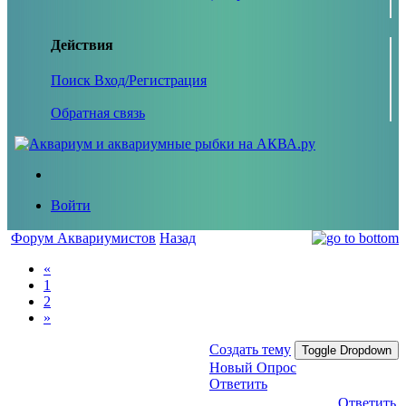
Действия
Поиск
Вход/Регистрация
Обратная связь
Войти
Форум Аквариумистов
Назад
«
1
2
»
Создать тему
Toggle Dropdown
Новый Опрос
Ответить
Ответить