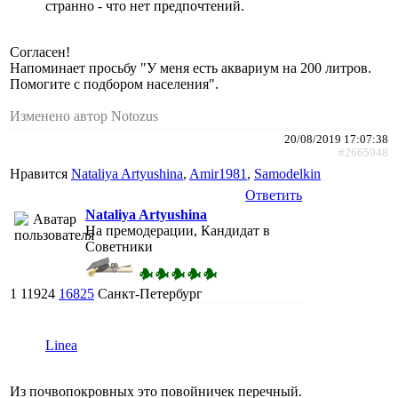
странно - что нет предпочтений.
Согласен!
Напоминает просьбу "У меня есть аквариум на 200 литров.
Помогите с подбором населения".
Изменено автор Notozus
20/08/2019 17:07:38
#2665948
Нравится
Nataliya Artyushina
,
Amir1981
,
Samodelkin
Ответить
Nataliya Artyushina
На премодерации, Кандидат в
Советники
1
11924
16825
Санкт-Петербург
Linea
Из почвопокровных это повойничек перечный.