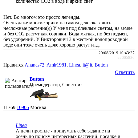
количество СО2 в воде и яркий свет.
Нет. Во многом это просто легенды.
Очень даже многие эрики на самом деле оказались
несложные растения))) У меня под блеклым светом, на земле
и без СО2 растут как сорняки. Вода мягкая, но без подмен,
без удобрений. У Викторович13 в жесткой водопроводной
воде они тоже очень даже хорошо растут итд.
20/08/2019 10:43:27
#2665830
Нравится
Ananas72
,
Amir1981
,
Linea
,
it@it
,
Button
Ответить
Button
Премодератор, Советник
11769
10905
Москва
Linea
А цели простые - придумать себе задание на
осень по поиску интересных растений, посадке и