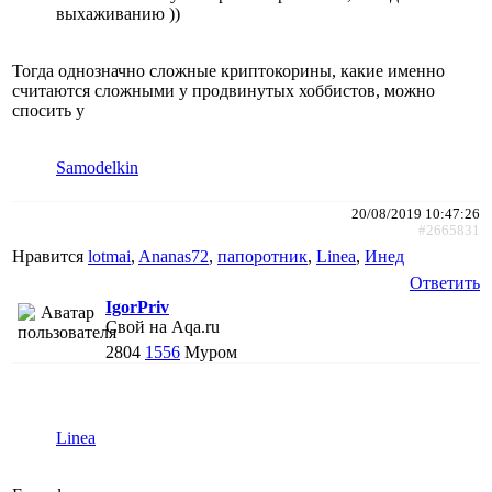
выхаживанию ))
Тогда однозначно сложные криптокорины, какие именно
считаются сложными у продвинутых хоббистов, можно
спосить у
Samodelkin
20/08/2019 10:47:26
#2665831
Нравится
lotmai
,
Ananas72
,
папоротник
,
Linea
,
Инед
Ответить
IgorPriv
Свой на Aqa.ru
2804
1556
Муром
Linea