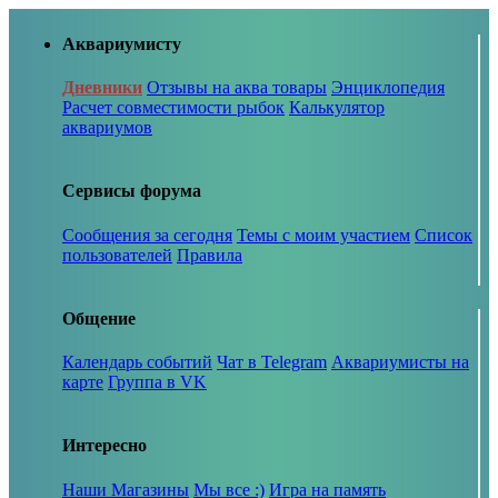
Аквариумисту
Дневники
Отзывы на аква товары
Энциклопедия
Расчет совместимости рыбок
Калькулятор
аквариумов
Сервисы форума
Сообщения за сегодня
Темы с моим участием
Список
пользователей
Правила
Общение
Календарь событий
Чат в Telegram
Аквариумисты на
карте
Группа в VK
Интересно
Наши Магазины
Мы все :)
Игра на память