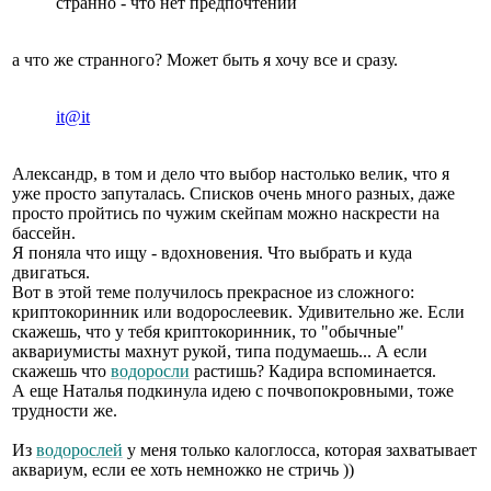
странно - что нет предпочтений
а что же странного? Может быть я хочу все и сразу.
it@it
Александр, в том и дело что выбор настолько велик, что я
уже просто запуталась. Списков очень много разных, даже
просто пройтись по чужим скейпам можно наскрести на
бассейн.
Я поняла что ищу - вдохновения. Что выбрать и куда
двигаться.
Вот в этой теме получилось прекрасное из сложного:
криптокоринник или водорослеевик. Удивительно же. Если
скажешь, что у тебя криптокоринник, то "обычные"
аквариумисты махнут рукой, типа подумаешь... А если
скажешь что
водоросли
растишь? Кадира вспоминается.
А еще Наталья подкинула идею с почвопокровными, тоже
трудности же.
Из
водорослей
у меня только калоглосса, которая захватывает
аквариум, если ее хоть немножко не стричь ))