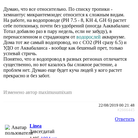
Думаю, что все относительно. По списку тропики -
хемиантус микрантемоидес относится к сложным видам.
На работе, на водопроводе (PH 7.5 - 8, KH 4, GH 6) растет
себе потихоньку, почти без удобрений (иногда Ааквабаланс
Тотал добавлю раз в пару недель, если не забуду), в
перенаселенном и страдающем от
водорослей
аквариуме.
Дома тот же самый водопровод, но с СО2 (PH сразу 6.5) и
УДО от Аквабаланса - вообще как бешеный прет, только
успевай стричь.
Понятно, что и водопровод в разных регионах отличается
существенно, но вот казалось бы сложное растение, а
проблем нет. Думаю еще будет куча людей у кого растет
прекрасно и без забот.
Изменено автор maximusumixam
22/08/2019 00:21:48
#2666445
Ответить
Linea
Завсегдатай