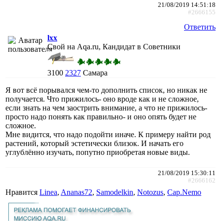
21/08/2019 14:51:18
#2666155
Ответить
lxx
Свой на Aqa.ru, Кандидат в Советники
3100
2327
Самара
Я вот всё порывался чем-то дополнить список, но никак не
получается. Что прижилось- оно вроде как и не сложное,
если знать на чем заострить внимание, а что не прижилось-
просто надо понять как правильно- и оно опять будет не
сложное.
Мне видится, что надо подойти иначе. К примеру найти род
растений, который эстетически близок. И начать его
углублённо изучать, попутно приобретая новые виды.
21/08/2019 15:30:11
#2666162
Нравится
Linea
,
Ananas72
,
Samodelkin
,
Notozus
,
Cap.Nemo