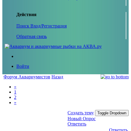
Действия
Поиск
Вход/Регистрация
Обратная связь
Войти
Форум Аквариумистов
Назад
«
1
2
»
Создать тему
Toggle Dropdown
Новый Опрос
Ответить
Ответить