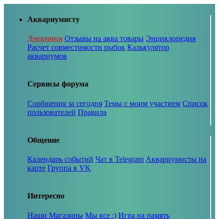
Аквариумисту
Дневники
Отзывы на аква товары
Энциклопедия
Расчет совместимости рыбок
Калькулятор
аквариумов
Сервисы форума
Сообщения за сегодня
Темы с моим участием
Список
пользователей
Правила
Общение
Календарь событий
Чат в Telegram
Аквариумисты на
карте
Группа в VK
Интересно
Наши Магазины
Мы все :)
Игра на память