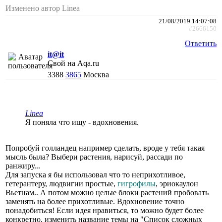
Изменено автор Linea
21/08/2019 14:07:08
#2666150
Ответить
it@it
Свой на Aqa.ru
3388
3865
Москва
Linea
Я поняла что ищу - вдохновения.
Попробуй голландец например сделать, вроде у тебя такая
мысль была? Выбери растения, нарисуй, рассади по
ранжиру...
Для запуска я бы использовал что то неприхотливое,
гетерантеру, людвигии простые,
гигрофилы
, эриокаулон
Вьетнам.. А потом можно целые блоки растений пробовать
заменять на более прихотливые. Вдохновение точно
понадобиться! Если идея нравиться, то можно будет более
конкретно, изменить название темы на "Список сложных