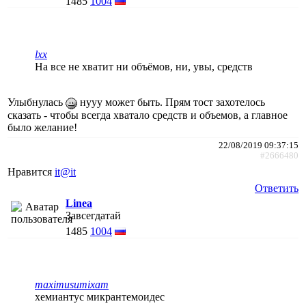
1485
1004
lxx
На все не хватит ни объёмов, ни, увы, средств
Улыбнулась
нууу может быть. Прям тост захотелось
сказать - чтобы всегда хватало средств и объемов, а главное
было желание!
22/08/2019 09:37:15
#2666480
Нравится
it@it
Ответить
Linea
Завсегдатай
1485
1004
maximusumixam
хемиантус микрантемоидес