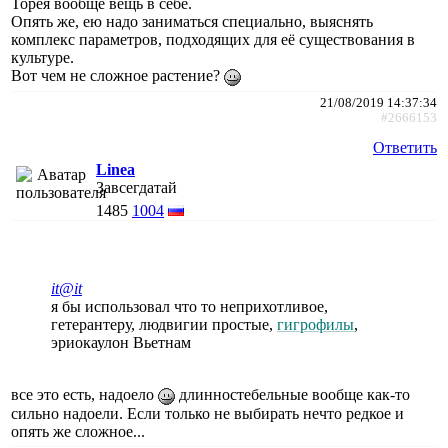
Торея вообще вещь в себе.
Опять же, ею надо заниматься специально, выяснять
комплекс параметров, подходящих для её существования в
культуре.
Вот чем не сложное растение?
21/08/2019 14:37:34
#2666153
Ответить
Linea
Завсегдатай
1485
1004
it@it
я бы использовал что то неприхотливое,
гетерантеру, людвигии простые,
гигрофилы
,
эриокаулон Вьетнам
все это есть, надоело
длинностебельные вообще как-то
сильно надоели. Если только не выбирать нечто редкое и
опять же сложное...