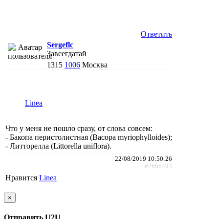
Ответить
Sergeflc
Завсегдатай
1315
1006
Москва
Linea
Что у меня не пошло сразу, от слова совсем:
- Бакопа перистолистная (Bacopa myriophylloides);
- Литторелла (Littorella uniflora).
22/08/2019 10:50:26
#2666493
Нравится
Linea
×
Отправить U2U