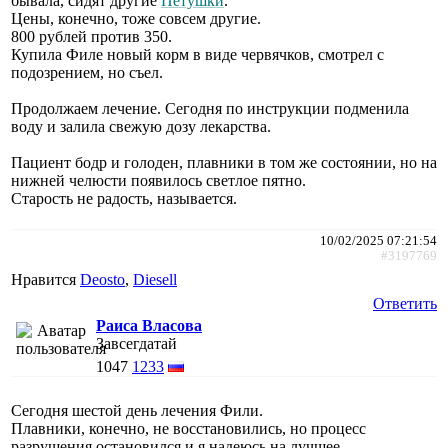
бывала, сидят другие
Петушки
.
Цены, конечно, тоже совсем другие.
800 рублей против 350.
Купила Филе новый корм в виде червячков, смотрел с
подозрением, но съел.
Продолжаем лечение. Сегодня по инструкции подменила
воду и залила свежую дозу лекарства.
Пациент бодр и голоден, плавники в том же состоянии, но на
нижней челюсти появилось светлое пятно.
Старость не радость, называется.
10/02/2025 07:21:54
#3197769
Нравится
Deosto
,
Diesell
Ответить
Раиса Власова
Завсегдатай
1047
1233
Сегодня шестой день лечения Фили.
Плавники, конечно, не восстановились, но процесс
разрушения остановился и я надеюсь на лучшее.