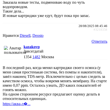
Заказала новые тесты, подмениваю воду по чуть
водопроводом.
Такие дела...
И новые картриджи уже едут, будут пока про запас.
28/08/2025 08:45:46
#3218358
Нравится
Diesell
,
Deosto
Ответить
kazakovp
Завсегдатай
1354
1482
Москва
В последний раз, когда менял картриджи своего осмоса (у
меня самая простенькая система, без помпы и накопителя),
завёл наконец TDS-метр. Исключительно с целью следить за
качеством осмоса, чтобы вовремя менять мембрану. На старте
имею 0,07 ppm. Осталось узнать, ДО каких показателей её
гонять можно.
На одном стороннем ресурсе предлагают оценку делать в
относительных единицах.
https://аква-л�...