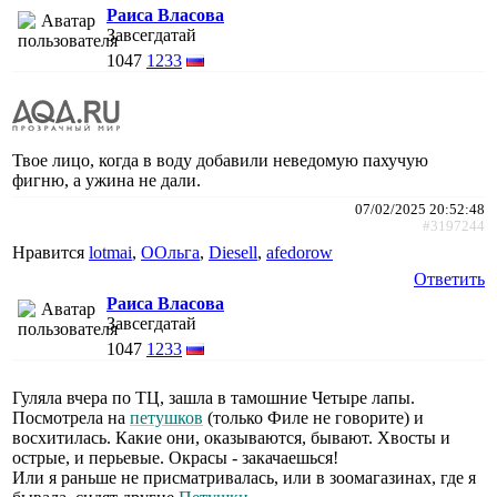
Раиса Власова
Завсегдатай
1047
1233
Твое лицо, когда в воду добавили неведомую пахучую
фигню, а ужина не дали.
07/02/2025 20:52:48
#3197244
Нравится
lotmai
,
ООльга
,
Diesell
,
afedorow
Ответить
Раиса Власова
Завсегдатай
1047
1233
Гуляла вчера по ТЦ, зашла в тамошние Четыре лапы.
Посмотрела на
петушков
(только Филе не говорите) и
восхитилась. Какие они, оказываются, бывают. Хвосты и
острые, и перьевые. Окрасы - закачаешься!
Или я раньше не присматривалась, или в зоомагазинах, где я