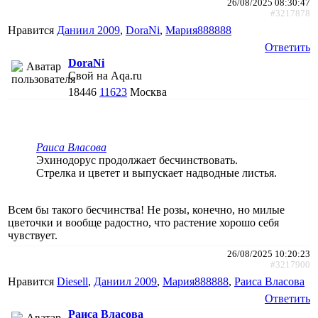
26/08/2025 08:30:47
#3217878
Нравится
Даниил 2009
,
DoraNi
,
Мария888888
Ответить
DoraNi
Свой на Aqa.ru
18446
11623
Москва
Раиса Власова
Эхинодорус продолжает бесчинствовать.
Стрелка и цветет и выпускает надводные листья.
Всем бы такого бесчинства! Не розы, конечно, но милые
цветочки и вообще радостно, что растение хорошо себя
чувствует.
26/08/2025 10:20:23
#3217900
Нравится
Diesell
,
Даниил 2009
,
Мария888888
,
Раиса Власова
Ответить
Раиса Власова