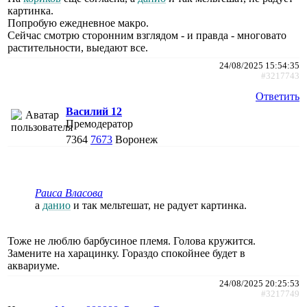
картинка.
Попробую ежедневное макро.
Сейчас смотрю сторонним взглядом - и правда - многовато
растительности, выедают все.
24/08/2025 15:54:35
#3217743
Ответить
Василий 12
Премодератор
7364
7673
Воронеж
Раиса Власова
а
данио
и так мельтешат, не радует картинка.
Тоже не люблю барбусиное племя. Голова кружится.
Замените на харацинку. Гораздо спокойнее будет в
аквариуме.
24/08/2025 20:25:53
#3217749