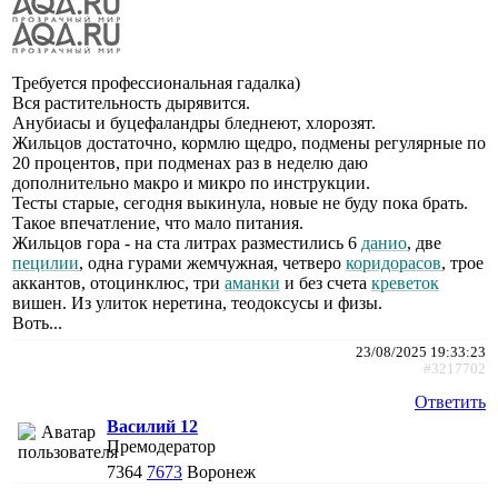
Требуется профессиональная гадалка)
Вся растительность дырявится.
Анубиасы и буцефаландры бледнеют, хлорозят.
Жильцов достаточно, кормлю щедро, подмены регулярные по
20 процентов, при подменах раз в неделю даю
дополнительно макро и микро по инструкции.
Тесты старые, сегодня выкинула, новые не буду пока брать.
Такое впечатление, что мало питания.
Жильцов гора - на ста литрах разместились 6
данио
, две
пецилии
, одна гурами жемчужная, четверо
коридорасов
, трое
аккантов, отоцинклюс, три
аманки
и без счета
креветок
вишен. Из улиток неретина, теодоксусы и физы.
Воть...
23/08/2025 19:33:23
#3217702
Ответить
Василий 12
Премодератор
7364
7673
Воронеж