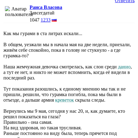
Ответить
Раиса Власова
Завсегдатай
1047
1233
Как мы гурами в ста литрах искали...
В общем, уезжали мы в начала мая на две недели, приехали,
живём себе спокойно, пока в голову не стукнуло - а где
гурамка-то?
Наша жемчужная девочка смотрелась, как слон среди
данио
,
а тут ее нет, и никто не может вспомнить, когда её видели в
последний раз.
Тут показания разошлись, к единому мнению мы так и не
пришли, решили, что гурамка погибла, пока мы были в
отъезде, а дальше армия
креветок
скрыла следы.
Вернулись мы 9 мая, сегодня у нас 20, и, как думаете, кто
решил показаться на глаза?
Правильно - она самая.
На вид здоровая, но такая трусливая.
Раньше постоянно на виду была, теперь прячется под