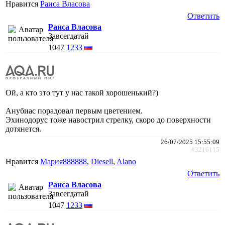
Нравится
Раиса Власова
Ответить
Раиса Власова
Завсегдатай
1047
1233
Ой, а кто это тут у нас такой хорошенький?)
Анубиас порадовал первым цветением.
Эхинодорус тоже навострил стрелку, скоро до поверхности
дотянется.
26/07/2025 15:55:09
#3216115
Нравится
Мария888888
,
Diesell
,
Alano
Ответить
Раиса Власова
Завсегдатай
1047
1233