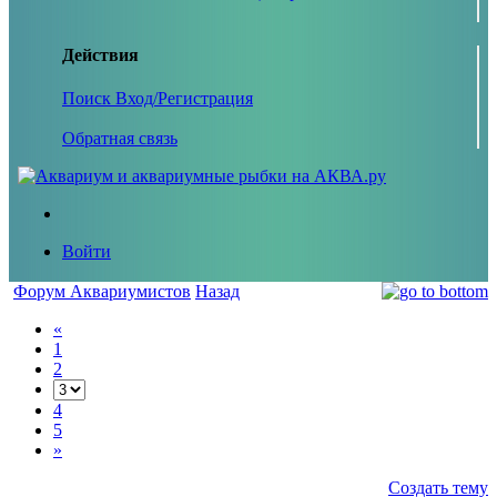
Действия
Поиск
Вход/Регистрация
Обратная связь
Войти
Форум Аквариумистов
Назад
«
1
2
4
5
»
Создать тему