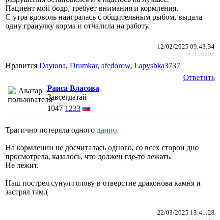
Пациент мой бодр, требует внимания и кормления.
С утра вдоволь наигралась с общительным рыбом, выдала
одну гранулку корма и отчалила на работу.
12/02/2025 09:43:34
#3198203
Нравится
Daytona
,
Drumkar
,
afedorow
,
Lapyshka3737
Ответить
Раиса Власова
Завсегдатай
1047
1233
Трагично потеряла одного
данио
.
На кормлении не досчиталась одного, со всех сторон дно
просмотрела, казалось, что должен где-то лежать.
Не лежит.
Наш пострел сунул голову в отверстие драконова камня и
застрял там.(
22/03/2025 13:41:28
#3204510