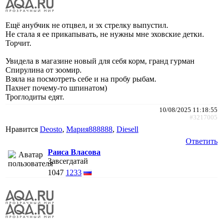
Ещё анубчик не отцвел, и эх стрелку выпустил.
Не стала я ее прикапывать, не нужны мне эховские детки.
Торчит.
Увидела в магазине новый для себя корм, гранд гурман
Спирулина от зоомир.
Взяла на посмотреть себе и на пробу рыбам.
Пахнет почему-то шпинатом)
Троглодиты едят.
10/08/2025 11:18:55
#3217005
Нравится
Deosto
,
Мария888888
,
Diesell
Ответить
Раиса Власова
Завсегдатай
1047
1233