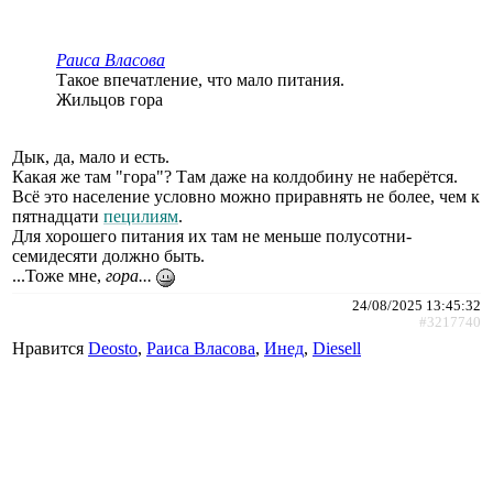
Раиса Власова
Такое впечатление, что мало питания.
Жильцов гора
Дык, да, мало и есть.
Какая же там "гора"? Там даже на колдобину не наберётся.
Всё это население условно можно приравнять не более, чем к
пятнадцати
пецилиям
.
Для хорошего питания их там не меньше полусотни-
семидесяти должно быть.
...Тоже мне,
гора...
24/08/2025 13:45:32
#3217740
Нравится
Deosto
,
Раиса Власова
,
Инед
,
Diesell