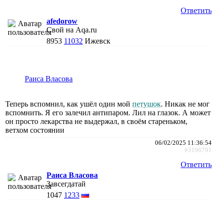
Ответить
afedorow
Свой на Aqa.ru
8953
11032
Ижевск
Раиса Власова
Теперь вспомнил, как ушëл один мой
петушок
. Никак не мог
вспомнить. Я его залечил антипаром. Лил на глазок. А может
он просто лекарства не выдержал, в своëм стареньком,
ветхом состоянии
06/02/2025 11:36:54
#3196791
Ответить
Раиса Власова
Завсегдатай
1047
1233