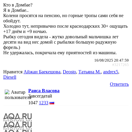
Кто в Домбае?
Я в Домбае..
Колени просятся на пенсию, но горные тропы сами себя не
обойдут.
Холодно тут, непривычно после краснодарских 30+ ощущать
+17 днём и +9 ночью.
Рыбку сегодня видела - жутко довольный мальчишка лет
десяти на вид нес домой с рыбалки большую радужную
форель.)
Не удержалась, покричала ему приятностей из машины.
16/08/2025 20:47:59
#3217265
Нравится
Айжан Баекешова
,
Deosto
,
Татьяна М.
,
andrex5
,
Diesell
Ответить
Раиса Власова
Завсегдатай
1047
1233