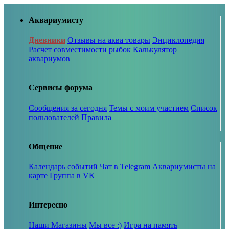
Аквариумисту
Дневники
Отзывы на аква товары
Энциклопедия
Расчет совместимости рыбок
Калькулятор
аквариумов
Сервисы форума
Сообщения за сегодня
Темы с моим участием
Список
пользователей
Правила
Общение
Календарь событий
Чат в Telegram
Аквариумисты на
карте
Группа в VK
Интересно
Наши Магазины
Мы все :)
Игра на память