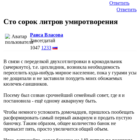
Ответить
Ответить
Сто сорок литров умиротворения
Раиса Власова
Завсегдатай
1047
1233
В связи с переделкой двухсотлитровки в крокодильник
(зачеркнуто), т.е. цихлидник, возникла необходимость
переселить куда-нибудь мирное население, пока у гурами усы
не дощипали и не заставили похудеть моих обожаемых
кюлечек-гаишников.
Посему был созван срочнейший семейный совет, где я и
постановила - ещё одному аквариуму быть.
Чтобы немного успокоить домочадцев, пришлось пообещать
расформировать самый первый аквариум и продать пустую
баночку. Таким образом, общее количество банок не
превысит пять, просто увеличится общий объем.