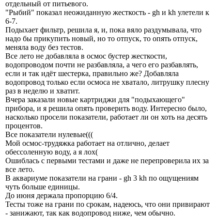
отдельный от питьевого.
"Рыбий" показал неожиданную жесткость - gh и kh улетели к
6-7.
Подыхает фильтр, решила я, и, пока вяло раздумывала, что
надо бы прикупить новый, но то отпуск, то опять отпуск,
меняла воду без тестов.
Все лето не добавляла в осмос бустер жесткости,
водопроводом почти не разбавляла, а чего его разбавлять,
если и так идёт шестерка, правильно же? Добавляла
водопровод только если осмоса не хватало, литрушку плесну
раз в неделю и хватит.
Вчера заказали новые картриджи для "подыхающего"
прибора, и я решила опять проверить воду. Интересно было,
насколько просели показатели, работает ли он хоть на десять
процентов.
Все показатели нулевые(((
Мой осмос-трудяжка работает на отлично, делает
обессоленную воду, а я лох(
Ошиблась с первыми тестами и даже не перепроверила их за
все лето.
В аквариуме показатели на грани - gh 3 kh по ощущениям
чуть больше единицы.
До июня держала пропорцию 6/4.
Тесты тоже на грани по срокам, надеюсь, что они привирают
- занижают, так как водопровод ниже, чем обычно.