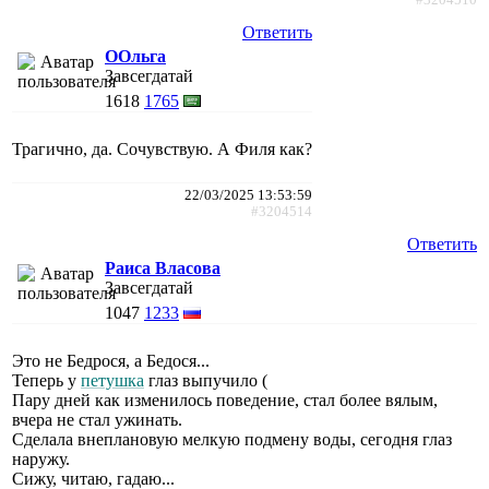
Ответить
ООльга
Завсегдатай
1618
1765
Трагично, да. Сочувствую. А Филя как?
22/03/2025 13:53:59
#3204514
Ответить
Раиса Власова
Завсегдатай
1047
1233
Это не Бедрося, а Бедося...
Теперь у
петушка
глаз выпучило (
Пару дней как изменилось поведение, стал более вялым,
вчера не стал ужинать.
Сделала внеплановую мелкую подмену воды, сегодня глаз
наружу.
Сижу, читаю, гадаю...