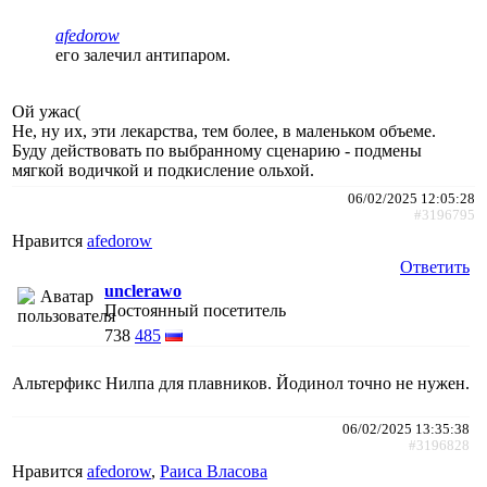
afedorow
его залечил антипаром.
Ой ужас(
Не, ну их, эти лекарства, тем более, в маленьком объеме.
Буду действовать по выбранному сценарию - подмены
мягкой водичкой и подкисление ольхой.
06/02/2025 12:05:28
#3196795
Нравится
afedorow
Ответить
unclerawo
Постоянный посетитель
738
485
Альтерфикс Нилпа для плавников. Йодинол точно не нужен.
06/02/2025 13:35:38
#3196828
Нравится
afedorow
,
Раиса Власова