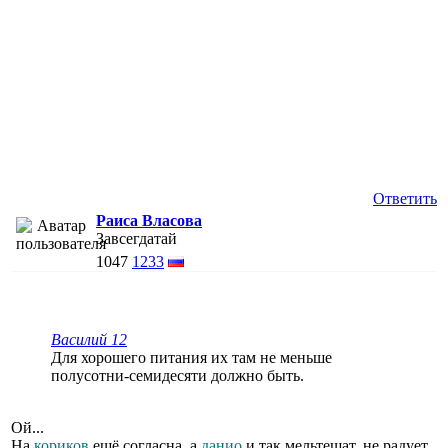
Ответить
Раиса Власова
Завсегдатай
1047
1233
Василий 12
Для хорошего питания их там не меньше
полусотни-семидесяти должно быть.
Ой...
На
кориков
ещё согласна, а
данио
и так мельтешат, не радует