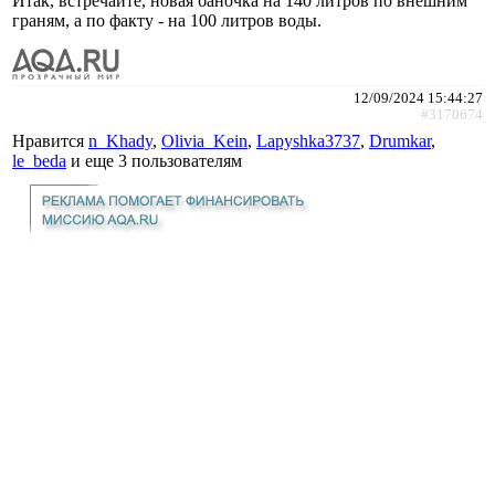
Итак, встречайте, новая баночка на 140 литров по внешним
граням, а по факту - на 100 литров воды.
12/09/2024 15:44:27
#3170674
Нравится
n_Khady
,
Olivia_Kein
,
Lapyshka3737
,
Drumkar
,
le_beda
и еще
3 пользователям