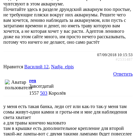
чувтсвуют в этом аквариуме.
Почитайте здесь в разделе друидский аквариум поо простые,
не требующие пляски вокруг них аквариумы. Решите чего
вам хочется, лениво наблюдать за аквариумом, или пусть с
затратами времени и денег, но иметь траву которую вам
хочется, а не которая хочет у вас расти. Адептов ленивого
доже на этом сайте много, им просто нечего рассказывать,
потому что ничего не делают, оно само растёт
07/09/2018 10:15:53
#2531487
Нравится
Василий 12
,
Nadja_elpis
Ответить
ren
Завсегдатай
1557
503
Королёв
у меня есть такая банка, леди сет или как-то так-у меня там
сомы живут-одни камни и гроты-им и мне для наблюдения
света хватает
а для травы конечно маловато
там в крышке есть дополнительное крепление для второй
такой-же лампы-вот с двумя такими лампами будет повеселее