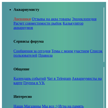
Аквариумисту
Дневники
Отзывы на аква товары
Энциклопедия
Расчет совместимости рыбок
Калькулятор
аквариумов
Сервисы форума
Сообщения за сегодня
Темы с моим участием
Список
пользователей
Правила
Общение
Календарь событий
Чат в Telegram
Аквариумисты на
карте
Группа в VK
Интересно
Наши Магазины
Мы все :)
Игра на память