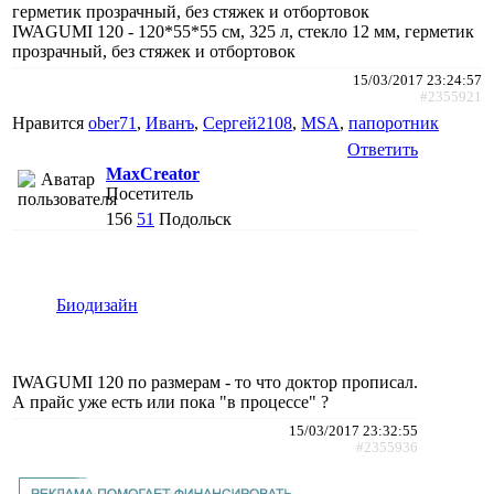
герметик прозрачный, без стяжек и отбортовок
IWAGUMI 120 - 120*55*55 см, 325 л, стекло 12 мм, герметик
прозрачный, без стяжек и отбортовок
15/03/2017 23:24:57
#2355921
Нравится
ober71
,
Иванъ
,
Сергей2108
,
MSA
,
папоротник
Ответить
MaxCreator
Посетитель
156
51
Подольск
Биодизайн
IWAGUMI 120 по размерам - то что доктор прописал.
А прайс уже есть или пока "в процессе" ?
15/03/2017 23:32:55
#2355936