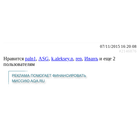
07/11/2015 16:20:08
#2146876
Нравится
paln1
,
АSG
,
k.aleksey.n
,
ren
,
Иванъ
и еще
2
пользователям