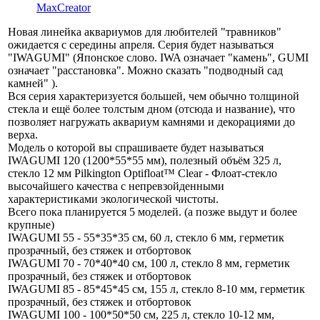
MaxCreator
Новая линейка аквариумов для любителей "травников"
ожидается с середины апреля. Серия будет называться
"IWAGUMI" (Японское слово. IWA означает "камень", GUMI
означает "расстановка". Можно сказать "подводный сад
камней" ).
Вся серия характеризуется большей, чем обычно толщиной
стекла и ещё более толстым дном (отсюда и название), что
позволяет нагружать аквариум камнями и декорациями до
верха.
Модель о которой вы спрашиваете будет называться
IWAGUMI 120 (1200*55*55 мм), полезный объём 325 л,
стекло 12 мм Pilkington Optifloat™ Clear - Флоат-стекло
высочайшего качества с непревзойденными
характеристиками экологической чистоты.
Всего пока планируется 5 моделей. (а позже выдут и более
крупные)
IWAGUMI 55 - 55*35*35 см, 60 л, стекло 6 мм, герметик
прозрачный, без стяжек и отбортовок
IWAGUMI 70 - 70*40*40 см, 100 л, стекло 8 мм, герметик
прозрачный, без стяжек и отбортовок
IWAGUMI 85 - 85*45*45 см, 155 л, стекло 8-10 мм, герметик
прозрачный, без стяжек и отбортовок
IWAGUMI 100 - 100*50*50 см, 225 л, стекло 10-12 мм,