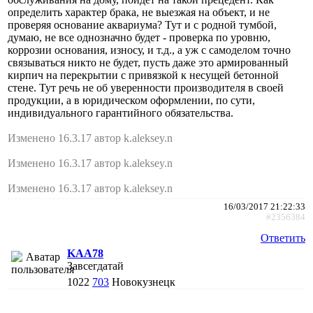
определить характер брака, не выезжая на объект, и не
проверяя основание аквариума? Тут и с родной тумбой,
думаю, не все однозначно будет - проверка по уровню,
коррозии основания, износу, и т.д., а уж с самоделом точно
связываться никто не будет, пусть даже это армированный
кирпич на перекрытии с привязкой к несущей бетонной
стене. Тут речь не об уверенности производителя в своей
продукции, а в юридическом оформлении, по сути,
индивидуального гарантийного обязательства.
Изменено 16.3.17 автор k.aleksey.n
Изменено 16.3.17 автор k.aleksey.n
Изменено 16.3.17 автор k.aleksey.n
16/03/2017 21:22:33
#2356384
Ответить
KAA78
Завсегдатай
1022
703
Новокузнецк