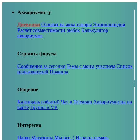
Аквариумисту
Дневники
Отзывы на аква товары
Энциклопедия
Расчет совместимости рыбок
Калькулятор
аквариумов
Сервисы форума
Сообщения за сегодня
Темы с моим участием
Список
пользователей
Правила
Общение
Календарь событий
Чат в Telegram
Аквариумисты на
карте
Группа в VK
Интересно
Наши Магазины
Мы все :)
Игра на память