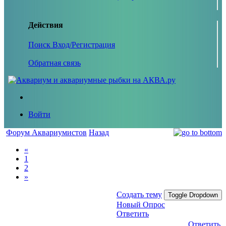
Действия
Поиск
Вход/Регистрация
Обратная связь
Войти
Форум Аквариумистов
Назад
«
1
2
»
Создать тему
Toggle Dropdown
Новый Опрос
Ответить
Ответить