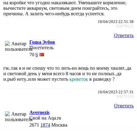
на коробке что угодно накалякают. Уменьшите кормление,
вычистите аквариум, световым днем поиграйтесь, это
причины. А залить чего-нибудь всегда успеется.
16/04/2023 22:51:38
#3079122
Ответить
Гоша Зубов
Посетитель
70
6
гм..так я и не спешу что то лить-но вещь по моему хвалят..да
и световой день у меня всего 8 часов и то не полных..да
и.рыб нету..или может пустить
креветок
в разведку ?
16/04/2023 22:57:31
#3079124
Ответить
Avernezis
Свой на Aqa.ru
2671
1874
Москва