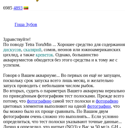
6985
4893
Гоша Зубов
Здравствуйте!
По поводу Tetra ToruMin ... Хорошее средство для содержания
дискусов
,
скалярий
, сомов, неонов или южноамериканских
цихлид, а также
креветок
. Однако, большинство
аквариумистов обходится без этого средства и к тому же с
успехом.
Говоря о Вашем аквариуме... Во первых он ещё не запущен,
поскольку срок запуска всего лишь месяц, и желательно
запуск проводить с небольшим числом рыбок.
Во вторых, судить о параметрах Вашего аквариума нереально
по приведённым фотографиям тест полосками. Прежде всего
потому, что
фотографию
самой тест полоски и
фоторафию
цветовых элементов выполняют на одной
фотографии
, что
бы можно было их проще сравивать. По Вашим двум
фотографиям очень сложно это выполнять... Если условно
определиться, что тест полоски указывают точные данные...
Лично я определил, что нитрат (NO3) у Вас за 50 мг/л, GH -