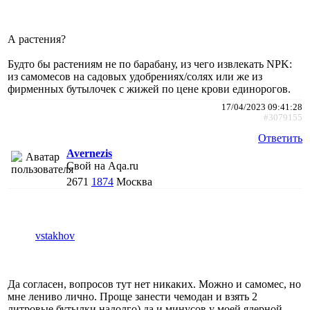
А растения?
Будто бы растениям не по барабану, из чего извлекать NPK:
из самомесов на садовых удобрениях/солях или же из
фирменных бутылочек с жижей по цене крови единорогов.
17/04/2023 09:41:28
#3079155
Ответить
Avernezis
Свой на Aqa.ru
2671
1874
Москва
vstakhov
Да согласен, вопросов тут нет никаких. Можно и самомес, но
мне лениво лично. Проще занести чемодан и взять 2
литровые бутылки надолго) да и минусов у моей ядерной