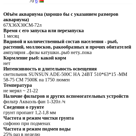
70
6
Объём аквариума (хорошо бы с указанием размеров
аквариума)
67Х36Х30СМ-72л
Время с его запуска или перезапуска
1 месяц
Видовой и количественный состав населения - рыб,
растений, моллюсков, ракообразных и прочих обитателей
ампулярия ..физы катушки..рыб нету..пока
Кормление рыб: какой корм
нет
Интенсивность и длительность освещения
светильник SUNSUN ADE-500C НА 24ВТ 510*63*15 -ММ
58-75 СМ 7500К на 1750 люмен
Температура
не мерял ~ 21-22
Наличие фильтров и других вспомогательных устройств
фильтр Акваэль фан 1-320л /ч
Сведения о грунте
грунт пропант 1,2-1,8 мм
Частота и режим чистки грунта
сифоню при подменах
Частота и режим подмен воды
25% раз в неделю