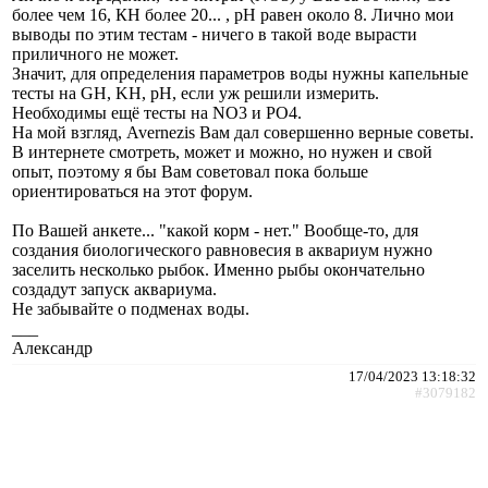
более чем 16, КН более 20... , рН равен около 8. Лично мои
выводы по этим тестам - ничего в такой воде вырасти
приличного не может.
Значит, для определения параметров воды нужны капельные
тесты на GH, KH, pH, если уж решили измерить.
Необходимы ещё тесты на NO3 и РО4.
На мой взгляд, Avernezis Вам дал совершенно верные советы.
В интернете смотреть, может и можно, но нужен и свой
опыт, поэтому я бы Вам советовал пока больше
ориентироваться на этот форум.
По Вашей анкете... "какой корм - нет." Вообще-то, для
создания биологического равновесия в аквариум нужно
заселить несколько рыбок. Именно рыбы окончательно
создадут запуск аквариума.
Не забывайте о подменах воды.
___
Александр
17/04/2023 13:18:32
#3079182