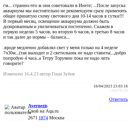
гм... странно-что ж они советовали в Инете; ...После запуска
аквариума мы настоятельно не рекомендуем сразу применять
общее принятую схему светового дня 10-14 часов в сутки!!!
В первый месяц, освещение аквариума должно быть
дозированным и увеличиваться постепенно. Скажем в
первую неделю 5 часов, во вторую 6 часов, в третью 8 часов
и так далее до нормы – баланса...
.вроде медленно добавлял свет у меня только на 4 неделе
7ч30м...(так выходит и 2 светильник не надо ставить(...добро
попробую 4 часа..а Тетру Торумин пока не надо лить
говорите?
Изменено 16.4.23 автор Гоша Зубов
16/04/2023 23:03:16
#3079126
Ответить
Avernezis
Свой на Aqa.ru
2671
1874
Москва