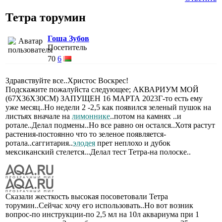
Тетра торумин
Гоша Зубов
Посетитель
70
6
Здравствуйте все..Христос Воскрес!
Подскажите пожалуйста следующее; АКВАРИУМ МОЙ
(67Х36Х30СМ) ЗАПУЩЕН 16 МАРТА 2023Г-то есть ему
уже месяц..Но недели 2 -2,5 как появился зеленый пушок на
листьях вначале на
лимоннике
..потом на камнях ..и
ротале..Делал подмены..Но все равно он остался..Хотя растут
растения-постоянно что то зеленое появляется-
ротала..саггитария..
элодея
прет неплохо и дубок
мексиканский стелется...Делал тест Тетра-на полоске..
Сказали жесткость высокая посоветовали Тетра
торумин..Сейчас хочу его использовать..Но вот возник
вопрос-по инструкции-по 2,5 мл на 10л аквариума при 1