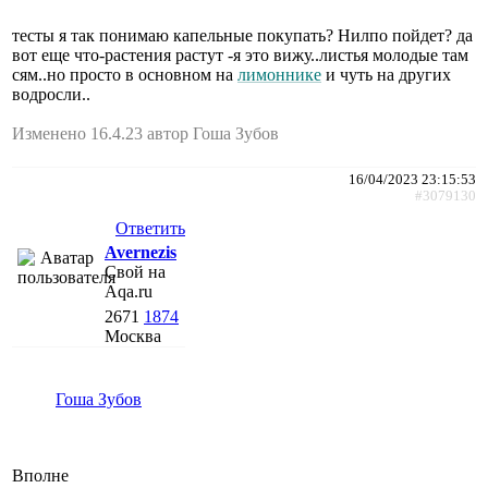
тесты я так понимаю капельные покупать? Нилпо пойдет? да
вот еще что-растения растут -я это вижу..листья молодые там
сям..но просто в основном на
лимоннике
и чуть на других
водросли..
Изменено 16.4.23 автор Гоша Зубов
16/04/2023 23:15:53
#3079130
Ответить
Avernezis
Свой на
Aqa.ru
2671
1874
Москва
Гоша Зубов
Вполне