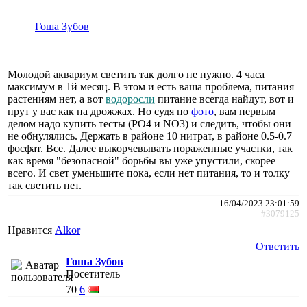
Гоша Зубов
Молодой аквариум светить так долго не нужно. 4 часа
максимум в 1й месяц. В этом и есть ваша проблема, питания
растениям нет, а вот
водоросли
питание всегда найдут, вот и
прут у вас как на дрожжах. Но судя по
фото
, вам первым
делом надо купить тесты (PO4 и NO3) и следить, чтобы они
не обнулялись. Держать в районе 10 нитрат, в районе 0.5-0.7
фосфат. Все. Далее выкорчевывать пораженные участки, так
как время "безопасной" борьбы вы уже упустили, скорее
всего. И свет уменьшите пока, если нет питания, то и толку
так светить нет.
16/04/2023 23:01:59
#3079125
Нравится
Alkor
Ответить
Гоша Зубов
Посетитель
70
6