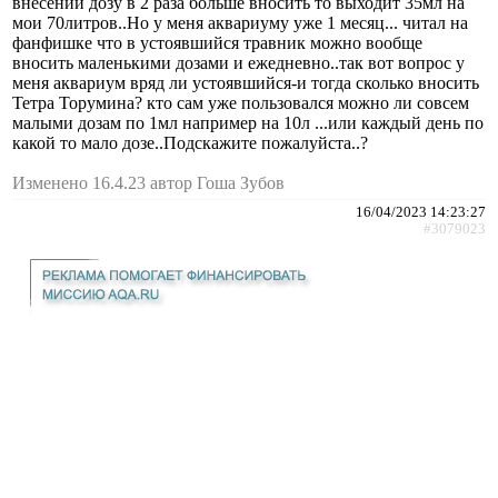
внесении дозу в 2 раза больше вносить то выходит 35мл на
мои 70литров..Но у меня аквариуму уже 1 месяц... читал на
фанфишке что в устоявшийся травник можно вообще
вносить маленькими дозами и ежедневно..так вот вопрос у
меня аквариум вряд ли устоявшийся-и тогда сколько вносить
Тетра Торумина? кто сам уже пользовался можно ли совсем
малыми дозам по 1мл например на 10л ...или каждый день по
какой то мало дозе..Подскажите пожалуйста..?
Изменено 16.4.23 автор Гоша Зубов
16/04/2023 14:23:27
#3079023