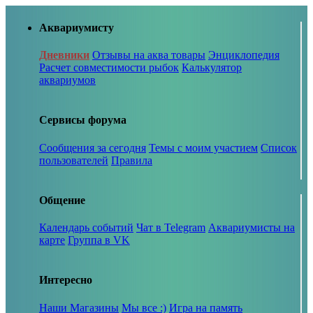
Аквариумисту
Дневники
Отзывы на аква товары
Энциклопедия
Расчет совместимости рыбок
Калькулятор
аквариумов
Сервисы форума
Сообщения за сегодня
Темы с моим участием
Список
пользователей
Правила
Общение
Календарь событий
Чат в Telegram
Аквариумисты на
карте
Группа в VK
Интересно
Наши Магазины
Мы все :)
Игра на память