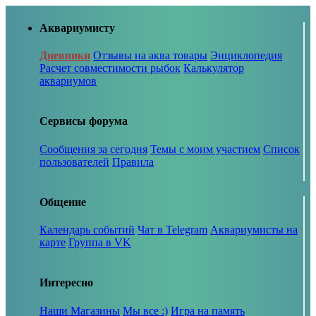
Аквариумисту
Дневники
Отзывы на аква товары
Энциклопедия
Расчет совместимости рыбок
Калькулятор
аквариумов
Сервисы форума
Сообщения за сегодня
Темы с моим участием
Список
пользователей
Правила
Общение
Календарь событий
Чат в Telegram
Аквариумисты на
карте
Группа в VK
Интересно
Наши Магазины
Мы все :)
Игра на память