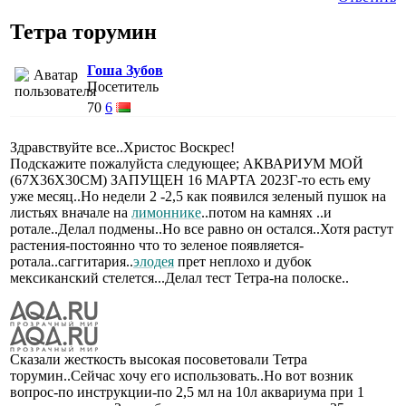
Тетра торумин
Гоша Зубов
Посетитель
70
6
Здравствуйте все..Христос Воскрес!
Подскажите пожалуйста следующее; АКВАРИУМ МОЙ
(67Х36Х30СМ) ЗАПУЩЕН 16 МАРТА 2023Г-то есть ему
уже месяц..Но недели 2 -2,5 как появился зеленый пушок на
листьях вначале на
лимоннике
..потом на камнях ..и
ротале..Делал подмены..Но все равно он остался..Хотя растут
растения-постоянно что то зеленое появляется-
ротала..саггитария..
элодея
прет неплохо и дубок
мексиканский стелется...Делал тест Тетра-на полоске..
Сказали жесткость высокая посоветовали Тетра
торумин..Сейчас хочу его использовать..Но вот возник
вопрос-по инструкции-по 2,5 мл на 10л аквариума при 1