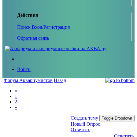
Действия
Поиск
Вход/Регистрация
Обратная связь
Войти
Форум Аквариумистов
Назад
«
1
2
»
Создать тему
Toggle Dropdown
Новый Опрос
Ответить
Ответить