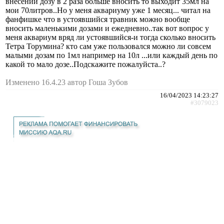
внесении дозу в 2 раза больше вносить то выходит 35мл на
мои 70литров..Но у меня аквариуму уже 1 месяц... читал на
фанфишке что в устоявшийся травник можно вообще
вносить маленькими дозами и ежедневно..так вот вопрос у
меня аквариум вряд ли устоявшийся-и тогда сколько вносить
Тетра Торумина? кто сам уже пользовался можно ли совсем
малыми дозам по 1мл например на 10л ...или каждый день по
какой то мало дозе..Подскажите пожалуйста..?
Изменено 16.4.23 автор Гоша Зубов
16/04/2023 14:23:27
#3079023