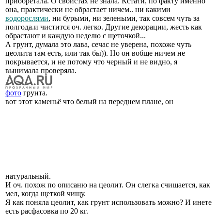
приобретала. О свойстах не знала. Кстати, по факту именно
она, практически не обрастает ничем.. ни какими
водорослями
, ни бурыми, ни зелеными, так совсем чуть за
полгода.и чистится оч. легко. Другие декорации, жесть как
обрастают и каждую неделю с щеточкой...
А грунт, думала это лава, сечас не уверена, похоже чуть
цеолита там есть, или так бы)). Но он вобще ничем не
покрывается, и не потому что черный и не видно, я
вынимала проверяла.
фото
грунта.
вот этот каменьё что белый на переднем плане, он
натуральный.
И оч. похож по описаню на цеолит. Он слегка счищается, как
мел, когда щеткой чищу.
Я как поняла цеолит, как грунт использовать можно? И инете
есть расфасовка по 20 кг.