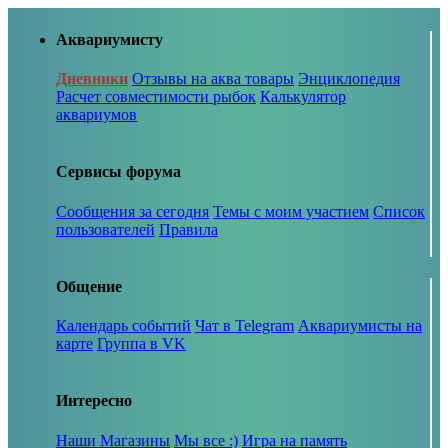
Аквариумисту
Дневники
Отзывы на аква товары
Энциклопедия
Расчет совместимости рыбок
Калькулятор
аквариумов
Сервисы форума
Сообщения за сегодня
Темы с моим участием
Список
пользователей
Правила
Общение
Календарь событий
Чат в Telegram
Аквариумисты на
карте
Группа в VK
Интересно
Наши Магазины
Мы все :)
Игра на память