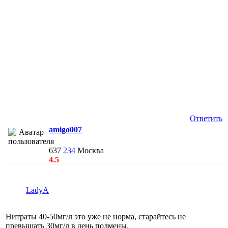
Ответить
amigo007
637
234
Москва
4.5
LadyA
Нитраты 40-50мг/л это уже не норма, старайтесь не
превышать 30мг/л в день подмены.