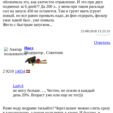
обозначила это, как азотистое отравление. И это при двух
подменах за 6 дней?? Да 200 л.. у меня при таком раскладе
сил на запуск 450 не останется. Там и грунт мыть (грунт
новый, но все равно промыть надо..)и фон отдирать, фильтр
ужас какой был.. уже помыла.
Жесть с быстрым запуском...
21/08/2018 15:23:31
#2526053
Ответить
Инед
Модератор , Советник
2
9210
14054
LadyA
не могу больше. .... Честно, не осилю я каждый
день 20%. Возраст уже или еще не тот)))
Разве воду ведрами таскайте? Через шланг можно слить сразу
в канализацию, а потом подключть к крану. И быстро, и