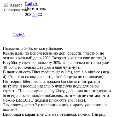
LadyA
Посетитель
208
40
LadyA
Подменила 20%, не могу больше.
Какие идеи по использованию доп. средств.? Честно, не
осилю я каждый день 20%. Возраст уже или еще не тот)))
В субботу сделала полмену 30%, вчера ночью нитраты уже
40-50. Это полных два дня и еще чуть чуть.
В наличии есть Filter medium (easy life), sera bio nitrivec (step
4). Соль (но сколько сыпать, чтоб боциям не поплохело).
По теории filter medium, должен бы сбить и нитраты и
нитриты и вообще идеально чудесную воду для рыбы
сделать. После подмены в субботу, добавила по инструкции
(я всегда после подмен добавляю, хотя многие считают что
можно ВМЕСТО подмен плюхнуть его и все).
Так почему через 2 с половиной дня, нираты уже опять на
высоте?
Цихлидка в карантине слегка потемнела, помню Ингрид