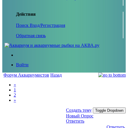
Действия
Поиск
Вход/Регистрация
Обратная связь
Войти
Форум Аквариумистов
Назад
«
1
2
»
Создать тему
Toggle Dropdown
Новый Опрос
Ответить
Ответить