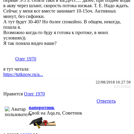
первые 3-5 л. Опять таки в ВЕДРО..... далее, при подаче воды
в акву через шланг, скорость потока низкая. Т. Е. Надо ждать.
Сейчас у меня все вместе занимает 10-15оч. Активных
минут, без сифонки.
А тут будет 30-40? Но более спокойно. В общем, некогда,
пошла я.
Возможно когда-то буду я готова к протоке, в моих
условиях)).
Я так поняла видео ваше?
Олег 1970
я тут читала:
https://tutknow.ru/a...
22/08/2018 16:27:59
#2526408
Нравится
Олег 1970
Ответить
папоротник
Свой на Aqa.ru, Советник