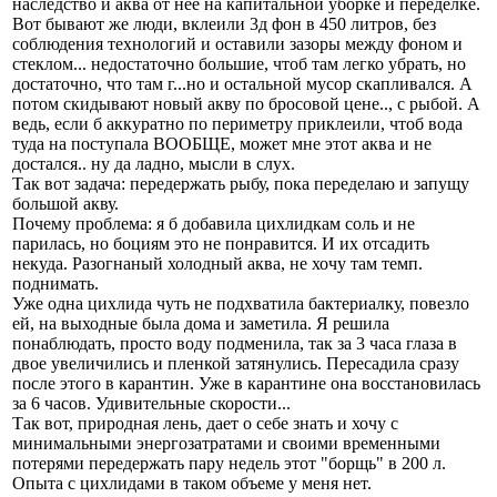
наследство и аква от нее на капитальной уборке и переделке.
Вот бывают же люди, вклеили 3д фон в 450 литров, без
соблюдения технологий и оставили зазоры между фоном и
стеклом... недостаточно большие, чтоб там легко убрать, но
достаточно, что там г...но и остальной мусор скапливался. А
потом скидывают новый акву по бросовой цене.., с рыбой. А
ведь, если б аккуратно по периметру приклеили, чтоб вода
туда на поступала ВООБЩЕ, может мне этот аква и не
достался.. ну да ладно, мысли в слух.
Так вот задача: передержать рыбу, пока переделаю и запущу
большой акву.
Почему проблема: я б добавила цихлидкам соль и не
парилась, но боциям это не понравится. И их отсадить
некуда. Разогнаный холодный аква, не хочу там темп.
поднимать.
Уже одна цихлида чуть не подхватила бактериалку, повезло
ей, на выходные была дома и заметила. Я решила
понаблюдать, просто воду подменила, так за 3 часа глаза в
двое увеличились и пленкой затянулись. Пересадила сразу
после этого в карантин. Уже в карантине она восстановилась
за 6 часов. Удивительные скорости...
Так вот, природная лень, дает о себе знать и хочу с
минимальными энергозатратами и своими временными
потерями передержать пару недель этот "борщь" в 200 л.
Опыта с цихлидами в таком объеме у меня нет.