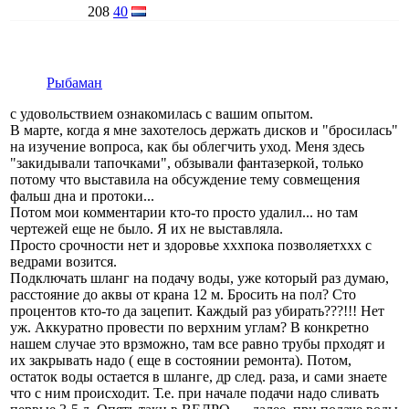
208
40
Рыбаман
с удовольствием ознакомилась с вашим опытом.
В марте, когда я мне захотелось держать дисков и "бросилась"
на изучение вопроса, как бы облегчить уход. Меня здесь
"закидывали тапочками", обзывали фантазеркой, только
потому что выставила на обсуждение тему совмещения
фальш дна и протоки...
Потом мои комментарии кто-то просто удалил... но там
чертежей еще не было. Я их не выставляла.
Просто срочности нет и здоровье хххпока позволяетххх с
ведрами возится.
Подключать шланг на подачу воды, уже который раз думаю,
расстояние до аквы от крана 12 м. Бросить на пол? Сто
процентов кто-то да зацепит. Каждый раз убирать???!!! Нет
уж. Аккуратно провести по верхним углам? В конкретно
нашем случае это врзможно, там все равно трубы прходят и
их закрывать надо ( еще в состоянии ремонта). Потом,
остаток воды остается в шланге, др след. раза, и сами знаете
что с ним происходит. Т.е. при начале подачи надо сливать