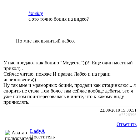
lonelity
а это точно боция на видео?
По мне так вылитый лабео.
У нас продают как боцию "Модеста")))!! Еще один местный
прикол)..
Сейчас читаю, похоже И правда Лабео и на грани
исчезновения))
Ну так мне и мраморных боций, продали как отоцинклюс... я
спорить не стала..тем более там сейчас вообще дебаты, это я
уже потом поинтересовалась в инете, что к какому виду
причислять.
22/08/2018 15:30:51
#2526396
Ответить
LadyA
Посетитель