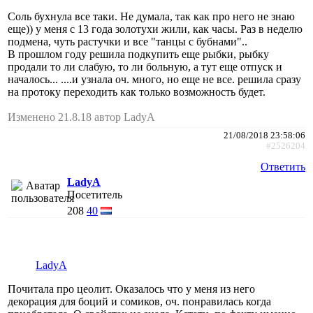
Соль бухнула все таки. Не думала, так как про него не знаю
еще)) у меня с 13 года золотухи жили, как часы. Раз в неделю
подмена, чуть растучки и все "танцы с бубнами"..
В прошлом году решила подкупить еще рыбки, рыбку
продали то ли слабую, то ли больную, а тут еще отпуск и
началось... ....и узнала оч. много, но еще не все. решила сразу
на протоку переходить как только возможность будет.
Изменено 21.8.18 автор LadyA
21/08/2018 23:58:06
#2526204
Ответить
LadyA
Посетитель
208
40
LadyA
Почитала про цеолит. Оказалось что у меня из него
декорация для боций и сомиков, оч. понравилась когда