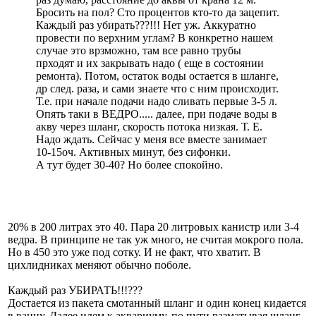
Бросить на пол? Сто процентов кто-то да зацепит.
Каждый раз убирать???!!! Нет уж. Аккуратно
провести по верхним углам? В конкретно нашем
случае это врзможно, там все равно трубы
прходят и их закрывать надо ( еще в состоянии
ремонта). Потом, остаток воды остается в шланге,
др след. раза, и сами знаете что с ним происходит.
Т.е. при начале подачи надо сливать первые 3-5 л.
Опять таки в ВЕДРО..... далее, при подаче воды в
акву через шланг, скорость потока низкая. Т. Е.
Надо ждать. Сейчас у меня все вместе занимает
10-15оч. Активных минут, без сифонки.
А тут будет 30-40? Но более спокойно.
20% в 200 литрах это 40. Пара 20 литровых канистр или 3-4
ведра. В принципе не так уж много, не считая мокрого пола.
Но в 450 это уже под сотку. И не факт, что хватит. В
цихлидниках меняют обычно поболе.
Каждый раз УБИРАТЬ!!!???
Достается из пакета смотанный шланг и один конец кидается
в ванну. Далее идем к аквариуму, по пути разматывая шланг.