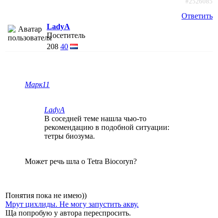
#2526085
Ответить
LadyA
Посетитель
208
40
Марк11
LadyA
В соседней теме нашла чью-то
рекомендацию в подобной ситуации:
тетры биозума.
Может речь шла о Tetra Biocoryn?
Понятия пока не имею))
Мрут цихлиды. Не могу запустить акву.
Ща попробую у автора переспросить.