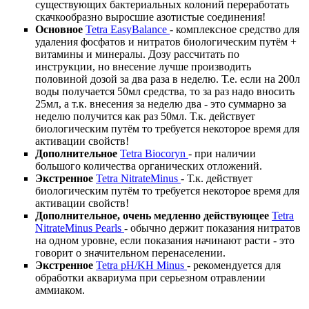
существующих бактериальных колоний переработать
скачкообразно выросшие азотистые соединения!
Основное
Tetra EasyBalance
- комплексное средство для
удаления фосфатов и нитратов биологическим путём +
витамины и минералы. Дозу рассчитать по
инструкции, но внесение лучше производить
половиной дозой за два раза в неделю. Т.е. если на 200л
воды получается 50мл средства, то за раз надо вносить
25мл, а т.к. внесения за неделю два - это суммарно за
неделю получится как раз 50мл. Т.к. действует
биологическим путём то требуется некоторое время для
активации свойств!
Дополнительное
Tetra Biocoryn
- при наличии
большого количества органических отложений.
Экстренное
Tetra NitrateMinus
- Т.к. действует
биологическим путём то требуется некоторое время для
активации свойств!
Дополнительное, очень медленно действующее
Tetra
NitrateMinus Pearls
- обычно держит показания нитратов
на одном уровне, если показания начинают расти - это
говорит о значительном перенаселении.
Экстренное
Tetra pH/KH Minus
- рекомендуется для
обработки аквариума при серьезном отравлении
аммиаком.