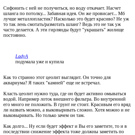
Сифонить с ней не получиться, но воду откачает. Насчет
шланга по потолку... Забавная идея. Он же провисает... Мб
лучше металлопластик? Насколько это будет красиво? Не уж
то так лень смотать/размотать шланг? Ведь это не так уж
часто делается. А эти гирлянды будут "украшать" жилище
постоянно.
LadyA
подумала уже и купила
Как то странно этот цеолит выглядит. Он точно для
аквариума? Я таких "камней" еще не встречал.
Класть цеолит нужно туда, где он будет активно омываться
водой. Например лоток внешнего фильтра. Во внутренний
его много не положить. В грунт не стоит. Красивым его вряд
ли назвать можно, а выковыривать сложно. Хотя можно и не
выковыривать. Но только зачем он там.
Как долго... Ну если будет эффект и Вы его заметите, то и в
последствии снижение эффекта тоже должны заметить по