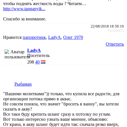
чтобы поднять жесткость воды ? Читаем…
http://www.tanganyik...
Спасибо за внимание.
22/08/2018 18:59:10
#2526455
Нравится
папоротник
,
LadyA
,
Олег 1970
Ответить
LadyA
Посетитель
208
40
Рыбаман
"Вашими молитвами")) только, что купила все радости, для
организации потока прямо в аквас.
Не совсем поняла, что значит "бросить в ванну", вы хотели
сказать в акву?
Все таки буду крепить шланг сразу к потолку по углам.
Вот только интересно узнать ваше мнение, объясняю:
От крана, в акву шланг будет идти так: сначала резко вверх,