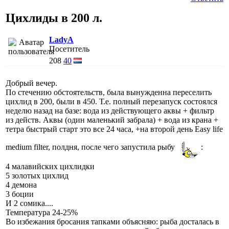
Цихлиды в 200 л.
LadyA
Посетитель
208
40
Добрый вечер.
По стечению обстоятельств, была вынужденна переселить
цихлид в 200, были в 450. Т.е. полный перезапуск состоялся
неделю назад на базе: вода из действующего аквы + фильтр
из действ. Аквы (один маленький забрала) + вода из крана +
тетра быстрый старт это все 24 часа, +на второй день Easy life
medium filter, полдня, после чего запустила рыбу
:
4 малавийских цихлидки
5 золотых цихлид
4 демона
3 боции
И 2 сомика....
Температура 24-25%
Во избежания бросания тапками объясняю: рыба досталась в