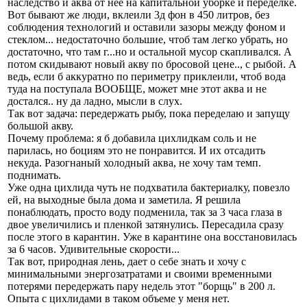
наследство и аква от нее на капитальной уборке и переделке.
Вот бывают же люди, вклеили 3д фон в 450 литров, без
соблюдения технологий и оставили зазоры между фоном и
стеклом... недостаточно большие, чтоб там легко убрать, но
достаточно, что там г...но и остальной мусор скапливался. А
потом скидывают новый акву по бросовой цене.., с рыбой. А
ведь, если б аккуратно по периметру приклеили, чтоб вода
туда на поступала ВООБЩЕ, может мне этот аква и не
достался.. ну да ладно, мысли в слух.
Так вот задача: передержать рыбу, пока переделаю и запущу
большой акву.
Почему проблема: я б добавила цихлидкам соль и не
парилась, но боциям это не понравится. И их отсадить
некуда. Разогнаный холодный аква, не хочу там темп.
поднимать.
Уже одна цихлида чуть не подхватила бактериалку, повезло
ей, на выходные была дома и заметила. Я решила
понаблюдать, просто воду подменила, так за 3 часа глаза в
двое увеличились и пленкой затянулись. Пересадила сразу
после этого в карантин. Уже в карантине она восстановилась
за 6 часов. Удивительные скорости...
Так вот, природная лень, дает о себе знать и хочу с
минимальными энергозатратами и своими временными
потерями передержать пару недель этот "борщь" в 200 л.
Опыта с цихлидами в таком объеме у меня нет.