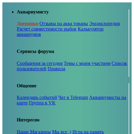
Аквариумисту
Дневники
Отзывы на аква товары
Энциклопедия
Расчет совместимости рыбок
Калькулятор
аквариумов
Сервисы форума
Сообщения за сегодня
Темы с моим участием
Список
пользователей
Правила
Общение
Календарь событий
Чат в Telegram
Аквариумисты на
карте
Группа в VK
Интересно
Наши Магазины
Мы все :)
Игра на память