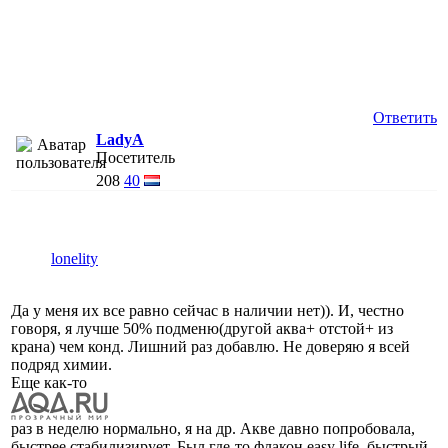
Ответить
LadyA
Посетитель
208
40
lonelity
Да у меня их все равно сейчас в наличии нет)). И, честно
говоря, я лучше 50% подменю(другой аква+ отстой+ из
крана) чем конд. Лишний раз добавлю. Не доверяю я всей
подряд химии.
Еще как-то
раз в неделю нормально, я на др. Акве давно попробовала,
быстрее стабилизирует. Был где-то флакон еasy life, быстрый