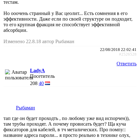
тестам.
Но ооочень странный у Вас цеолит... Есть сомнения в его
эффективности. Даже если по своей структуре он подходит,
то его крупная фракция не способствует эффективной
абсорбции.
Изменено 22.8.18 автор Рыбаман
22/08/2018 22:02:41
#2526528
Ответить
LadyA
Посетитель
208
40
Рыбаман
тап где он будет проходть , по любому уже вид испорчен)),
там трубы проходят. А почему провисать будет? Ща куча
фиксаторов для кабелей, в тч металических. Про помпу::
название адреса пароли... я просто реально в технике олух,