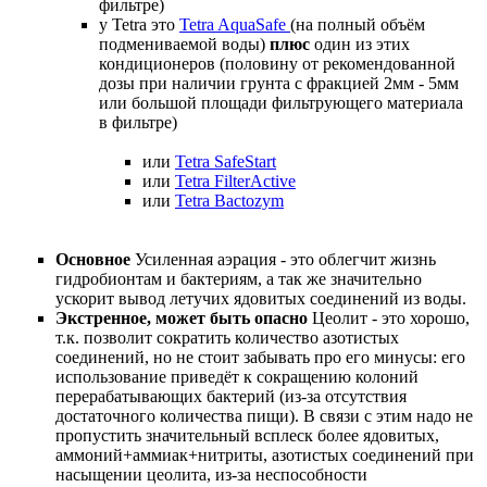
фильтре)
у Tetra это
Tetra AquaSafe
(на полный объём
подмениваемой воды)
плюс
один из этих
кондиционеров (половину от рекомендованной
дозы при наличии грунта с фракцией 2мм - 5мм
или большой площади фильтрующего материала
в фильтре)
или
Tetra SafeStart
или
Tetra FilterActive
или
Tetra Bactozym
Основное
Усиленная аэрация - это облегчит жизнь
гидробионтам и бактериям, а так же значительно
ускорит вывод летучих ядовитых соединений из воды.
Экстренное, может быть опасно
Цеолит - это хорошо,
т.к. позволит сократить количество азотистых
соединений, но не стоит забывать про его минусы: его
использование приведёт к сокращению колоний
перерабатывающих бактерий (из-за отсутствия
достаточного количества пищи). В связи с этим надо не
пропустить значительный всплеск более ядовитых,
аммоний+аммиак+нитриты, азотистых соединений при
насыщении цеолита, из-за неспособности