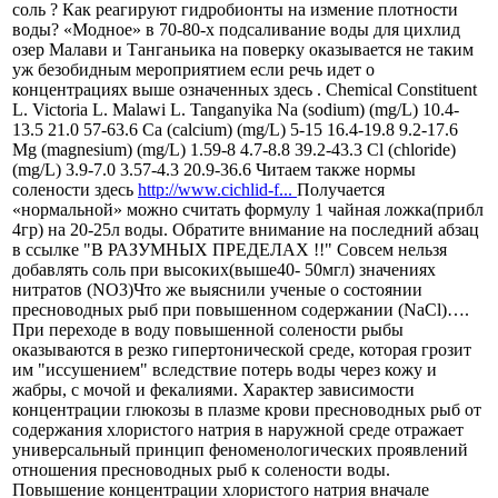
соль ? Как реагируют гидробионты на измение плотности
воды? «Модное» в 70-80-х подсаливание воды для цихлид
озер Малави и Танганьика на поверку оказывается не таким
уж безобидным мероприятием если речь идет о
концентрациях выше означенных здесь . Chemical Constituent
L. Victoria L. Malawi L. Tanganyika Na (sodium) (mg/L) 10.4-
13.5 21.0 57-63.6 Ca (calcium) (mg/L) 5-15 16.4-19.8 9.2-17.6
Mg (magnesium) (mg/L) 1.59-8 4.7-8.8 39.2-43.3 Cl (chloride)
(mg/L) 3.9-7.0 3.57-4.3 20.9-36.6 Читаем также нормы
солености здесь
http://www.cichlid-f...
Получается
«нормальной» можно считать формулу 1 чайная ложка(прибл
4гр) на 20-25л воды. Обратите внимание на последний абзац
в ссылке "В РАЗУМНЫХ ПРЕДЕЛАХ !!" Совсем нельзя
добавлять соль при высоких(выше40- 50мгл) значениях
нитратов (NO3)Что же выяснили ученые о состоянии
пресноводных рыб при повышенном содержании (NaCl)….
При переходе в воду повышенной солености рыбы
оказываются в резко гипертонической среде, которая грозит
им "иссушением" вследствие потерь воды через кожу и
жабры, с мочой и фекалиями. Характер зависимости
концентрации глюкозы в плазме крови пресноводных рыб от
содержания хлористого натрия в наружной среде отражает
универсальный принцип феноменологических проявлений
отношения пресноводных рыб к солености воды.
Повышение концентрации хлористого натрия вначале