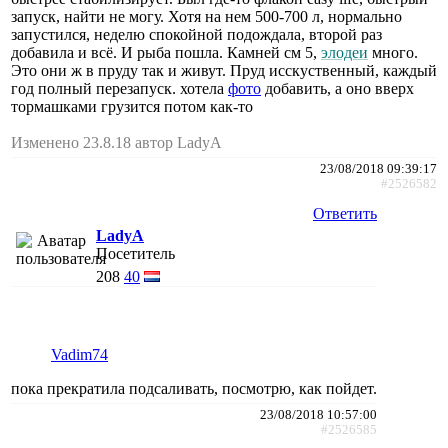
запуск, найти не могу. Хотя на нем 500-700 л, нормально
запустился, неделю спокойной подождала, второй раз
добавила и всё. И рыба пошла. Камней см 5,
элодеи
много.
Это они ж в пруду так и живут. Пруд исскуственный, каждый
год полный перезапуск. хотела
фото
добавить, а оно вверх
тормашками грузится потом как-то
Изменено 23.8.18 автор LadyA
23/08/2018 09:39:17
#2526582
Ответить
LadyA
Посетитель
208
40
Vadim74
пока прекратила подсаливать, посмотрю, как пойдет.
23/08/2018 10:57:00
#2526585