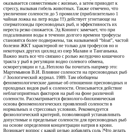
оказывается совместимым с жизнью, а затем приводит к
стрессу, вызывая гибель животных. Также отмечено, что
увеличение солености до 5 промилле (приблизительно 1
чайная ложка на литр воды !!!) действует угнетающе на
сперматозоиды пресноводных рыб, и эффективность их
нереста резко снижается. Эд Конингс замечает, что при
подсаливании воды в течении долгого времени трофеусы
становятся более подвержены, так называемой “bloat”, частой
болезни ЖКТ характерной не только для трофеусов но и
некоторых других цихлид из озер Малави и Танганьика.
Важно знать все что связано с ролью желудочно кишечного
тракта у рыб в регуляции водно солевого обмена,
осморегуляции и т.д..Неплохо бы почитать напрмер это:
Мартемьянов В.И. Влияние солености на пресноводных рыб
// Зоологический журнал. 1989. Там обобщены
феноменологические данные об отношении пресноводных и
проходных видов рыб к солености. Описывается действие
неблагоприятных факторов на рыб на фоне различной
солености. Рассматривается физиолого-биохимическая
основа феноменологических проявлений солености в
нормальных и стрессовых условиях. Рекомендуется
физиологический критерий, позволяющий устанавливать
допустимые и предельные солености для пресноводных рыб
на основе определения концентрации натрия в крови.
Возникает вопрос с какой целью добавлять соль ?Что делать