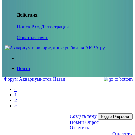
Действия
Поиск
Вход/Регистрация
Обратная связь
Войти
Форум Аквариумистов
Назад
«
1
2
»
Создать тему
Toggle Dropdown
Новый Опрос
Ответить
Ответить