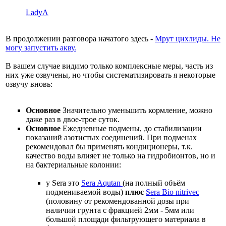
LadyA
В продолжении разговора начатого здесь -
Мрут цихлиды. Не
могу запустить акву.
В вашем случае видимо только комплексные меры, часть из
них уже озвучены, но чтобы систематизировать я некоторые
озвучу вновь:
Основное
Значительно уменьшить кормление, можно
даже раз в двое-трое суток.
Основное
Ежедневные подмены, до стабилизации
показаний азотистых соединений. При подменах
рекомендовал бы применять кондиционеры, т.к.
качество воды влияет не только на гидробионтов, но и
на бактериальные колонии:
у Sera это
Sera Aqutan
(на полный объём
подмениваемой воды)
плюс
Sera Bio nitrivec
(половину от рекомендованной дозы при
наличии грунта с фракцией 2мм - 5мм или
большой площади фильтрующего материала в