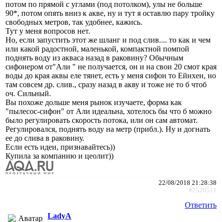
потом по прямой с углами (под потолком), улы не больше
90*, потом опять вниз к акве, ну и тут я оставлю пару тройку
свободных метров, так удобнее, кажись.
Тут у меня вопросов нет.
Но, если запустить этот же шланг и под слив.... то как и чем
или какой радостной, маленькой, компактной помпой
поднять воду из акваса назад в раковину? Обычным
сифонером от"Али " не получается, он и на свои 20 смот края
воды до края аквы еле тянет, есть у меня сифон то Ейнхен, но
там совсем др. слив., сразу назад в акву и тоже не то б чтоб
оч. Сильный.
Вы похоже дольше меня рынок изучаете, форма как
"пылесос-сифон" от Али идеальна, хотелось бы что б можно
было регулировать скорость потока, или он сам автомат.
Регулировался, поднять воду на метр (прибл.). Ну и догнать
ее до слива в раковину.
Если есть идеи, признавайтесь))
Купила за компанию и цеолит))
22/08/2018 21:28:38
#2526511
Ответить
LadyA