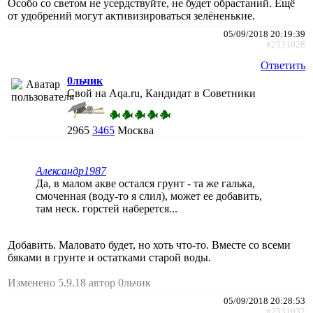
Особо со светом не усердствуйте, не будет обрастаний. Ещё
от удобрений могут активизироваться зелёненькие.
05/09/2018 20:19:39
#2531028
Ответить
0льчик
Свой на Aqa.ru, Кандидат в Советники
2965
3465
Москва
Александр1987
Да, в малом акве остался грунт - та же галька,
смоченная (воду-то я слил), может ее добавить,
там неск. горстей наберется...
Добавить. Маловато будет, но хоть что-то. Вместе со всеми
бяками в грунте и остатками старой воды.
Изменено 5.9.18 автор 0льчик
05/09/2018 20:28:53
#2531032