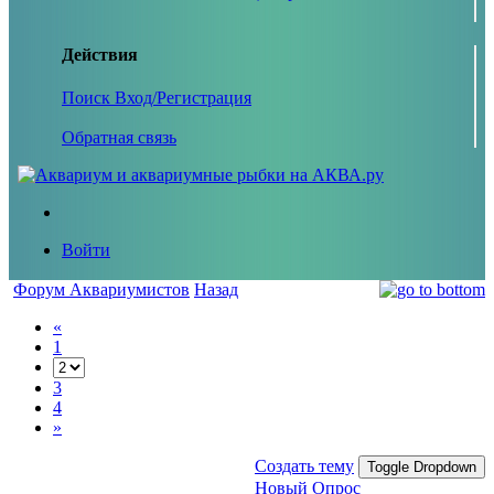
Действия
Поиск
Вход/Регистрация
Обратная связь
Войти
Форум Аквариумистов
Назад
«
1
3
4
»
Создать тему
Toggle Dropdown
Новый Опрос