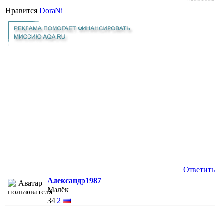
Нравится
DoraNi
Ответить
Александр1987
Малёк
34
2