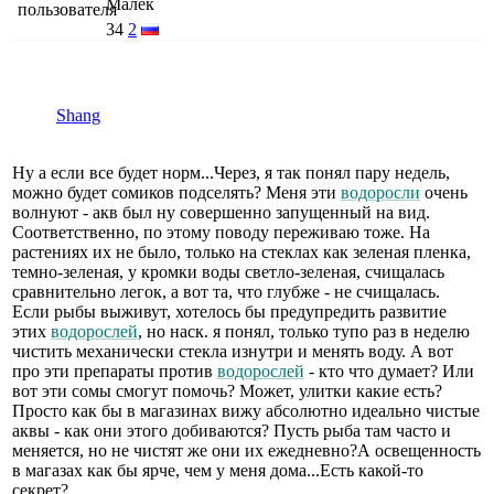
Малёк
34
2
Shang
Ну а если все будет норм...Через, я так понял пару недель,
можно будет сомиков подселять? Меня эти
водоросли
очень
волнуют - акв был ну совершенно запущенный на вид.
Соответственно, по этому поводу переживаю тоже. На
растениях их не было, только на стеклах как зеленая пленка,
темно-зеленая, у кромки воды светло-зеленая, счищалась
сравнительно легок, а вот та, что глубже - не счищалась.
Если рыбы выживут, хотелось бы предупредить развитие
этих
водорослей
, но наск. я понял, только тупо раз в неделю
чистить механически стекла изнутри и менять воду. А вот
про эти препараты против
водорослей
- кто что думает? Или
вот эти сомы смогут помочь? Может, улитки какие есть?
Просто как бы в магазинах вижу абсолютно идеально чистые
аквы - как они этого добиваются? Пусть рыба там часто и
меняется, но не чистят же они их ежедневно?А освещенность
в магазах как бы ярче, чем у меня дома...Есть какой-то
секрет?