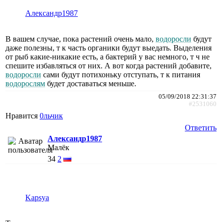
Александр1987
В вашем случае, пока растений очень мало,
водоросли
будут
даже полезны, т к часть органики будут выедать. Выделения
от рыб какие-никакие есть, а бактерий у вас немного, т ч не
спешите избавляться от них. А вот когда растений добавите,
водоросли
сами будут потихоньку отступать, т к питания
водорослям
будет доставаться меньше.
05/09/2018 22:31:37
#2531060
Нравится
0льчик
Ответить
Александр1987
Малёк
34
2
Kapsya