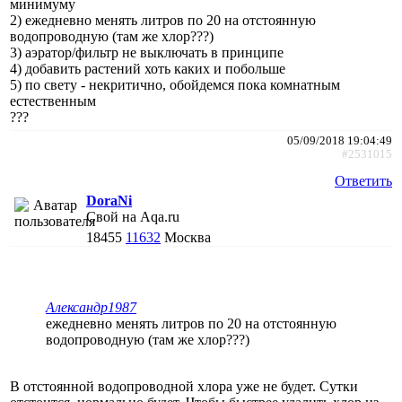
минимуму
2) ежедневно менять литров по 20 на отстоянную
водопроводную (там же хлор???)
3) аэратор/фильтр не выключать в принципе
4) добавить растений хоть каких и побольше
5) по свету - некритично, обойдемся пока комнатным
естественным
???
05/09/2018 19:04:49
#2531015
Ответить
DoraNi
Свой на Aqa.ru
18455
11632
Москва
Александр1987
ежедневно менять литров по 20 на отстоянную
водопроводную (там же хлор???)
В отстоянной водопроводной хлора уже не будет. Сутки