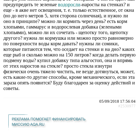
предупредить те зеленые
водоросли
-наросты на стенках? и
еще - в акве нет освещения, т. е. только естественное, от окна
(но до него метров 5, хотя сторона солнечная), и нужно ли
оно в принципе? можно ли кормить через день? есть корм
хлопьями, гаммарус и водорослевая добавка (зелеными
хлопьями), можно ли их сочетать - щепотку того, щепотку
другого? нужна ли кормушка или можно просто равномерно
по поверхности воды корм давать? нужны ли сомики,
которые питаются тем, что оседает на стенки и на дно? каких
еще рыб и сколько можно на 150 литров? когда делать первую
подмену воды? купил добавку типа альгостоп, она и впрямь
от этих наростов на стекле? просто стекла изнутри
физически очень тяжело чистить, не везде дотянуться, может,
есть какие-то другие способы, кроме механического, если эта
зараза опять появится? Буду благодарен за оценку действий и
советы.
05/09/2018 17:56:04
#2530977