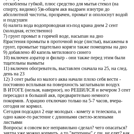
отскоблены губкой, плюс средство для мытья стекол (на
спирту, видимо) 5)в-общем акв выдраен изнутри до
абсолютной чистоты, прозрачен, промыт и ополоснут водой
и подсушен
6) налита вода водопроводная из-под крана днем 2 сент
(холодная, естественно)
7) грунт промыт в горячей воде, насыпан на дно
8)растения промыты в проточной воде (листья), высажены в
грунт, промытые тщательно коряги также помещены на дно
9) добавлено 40 капель метилового синего
10) включен аэратор и фильтр - они также перед этим были
тщательны вымыты
11) включен обогреватель, выставлен сначала на 25, на след.
день на 23
12) 3 сент рыбы из малого аква начали плохо себя вести -
постоянно всплывая на поверхность заглатывали воздух
В ИТОГЕ (нельзя, наверное), но РЕШИЛСЯ и вечером 3 сент
пересадил в большой акв, предварительно немного
покормив. Аэрацию отключаю только на 5-7 часов, вчера-
сегодня не кормил.
Сегодня подсадил 2 еще молодых - комету и телескопа, и
одно какое-то растение с длинными светло-зелеными
листьями
Вопросы: я совсем все неправильно сделал? чего опасаться?
завтра уже можно кормить, а то "ветераны" с пн. не едят? как