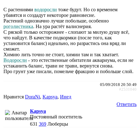
С растениями
водоросли
тоже будут. Но со временем
убавятся и создадут некоторое равновесие.
Растений однозначно лучше побольше, особенно
роголистника
. На ура растёт валиснерия.
С ряской только осторожнее - слопают за милую душу всё,
что найдут. В качестве подкормки (после того, как
установится баланс) идеально, но разрастись она вряд ли
сможет.
Химию лить точно не стоит, химии там и так хватает.
Водоросли
- это естественные обитатели аквариума, если не
устаканить баланс, трави не трави, вернутся снова.
Про грунт уже писали, помельче фракцию и побольше слой.
05/09/2018 20:50:49
#2531040
Нравится
DoraNi
,
Kapsya
,
Инед
Ответить
Kapsya
Постоянный посетитель
631
369
Люберцы