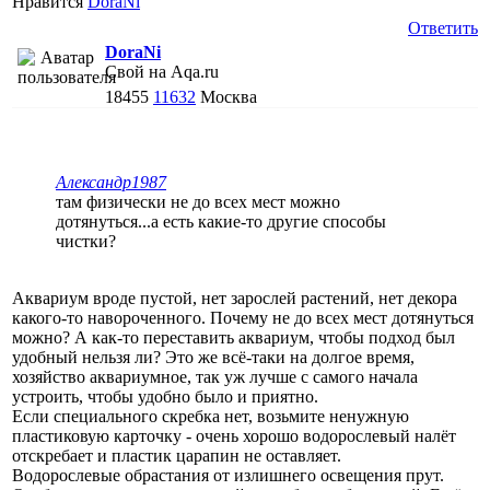
Нравится
DoraNi
Ответить
DoraNi
Свой на Aqa.ru
18455
11632
Москва
Александр1987
там физически не до всех мест можно
дотянуться...а есть какие-то другие способы
чистки?
Аквариум вроде пустой, нет зарослей растений, нет декора
какого-то навороченного. Почему не до всех мест дотянуться
можно? А как-то переставить аквариум, чтобы подход был
удобный нельзя ли? Это же всё-таки на долгое время,
хозяйство аквариумное, так уж лучше с самого начала
устроить, чтобы удобно было и приятно.
Если специального скребка нет, возьмите ненужную
пластиковую карточку - очень хорошо водорослевый налёт
отскребает и пластик царапин не оставляет.
Водорослевые обрастания от излишнего освещения прут.