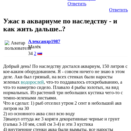
Ответить
Ответить
Ужас в аквариуме по наследству - и
как жить дальше..?
Александр1987
Малёк
34
2
Добрый день! По наследству достался аквариум, 150 литров с
кое-каким оборудованием. Я - совсем ничего не знаю в этом
деле. Акв был грязный, на всех стенках были наросты
зеленых
водорослей
, что-то поддавалось отскребыванию, а
что-то намертво сидело. Плавало 4 рыбы золотых, на вид
нормальных. Из растений три небольших кустика чего-то с
темно-зелеными листьями.
Что я сделал: 1) рыб отселил утром 2 сент в небольшой акв
литров на 30
2) из основного аква слил всю воду
3)вынул оттуда же 3 коряги декоративные черные и грунт
(галька 3-10 мм, слой см 3-4) и эти 3 кустика
4) внутренние стенки аква были вымыты, все наросты