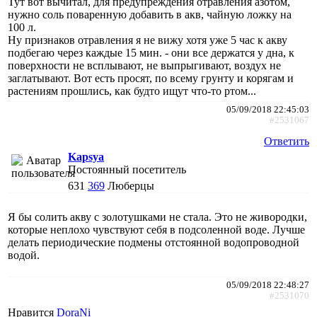
Тут вот вычитал, для предупреждения отравления азотом,
нужно соль поваренную добавить в акв, чайную ложку на
100 л.
Ну признаков отравления я не вижу хотя уже 5 час к акву
подбегаю через каждые 15 мин. - они все держатся у дна, к
поверхности не всплывают, не выпрыгивают, воздух не
заглатывают. Вот есть просят, по всему грунту и корягам и
растениям прошлись, как будто ищут что-то ртом...
05/09/2018 22:45:03
#2531067
Ответить
Kapsya
Постоянный посетитель
631
369
Люберцы
Я бы солить акву с золотушками не стала. Это не живородки,
которые неплохо чувствуют себя в подсоленной воде. Лучше
делать периодические подмены отстоянной водопроводной
водой.
05/09/2018 22:48:27
#2531070
Нравится
DoraNi