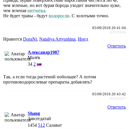
Правда, бурые поверхностные наростания чистятся легче,
чем зеленые, но вот бурая борода уходит значительно хуже,
чем зеленая
нитчатка
.
Не будет травы - будут
водоросли
. С золотыми точно.
05/09/2018 20:41:04
#2531036
Нравится
DoraNi
,
Nataliya Artyushina
,
Инед
Ответить
Александр1987
Малёк
34
2
Так, а если тогда растений побольше? А потом
противоводорослевые препараты добавлять?
05/09/2018 20:43:42
#2531037
Ответить
Shang
Завсегдатай
1454
512
Салават