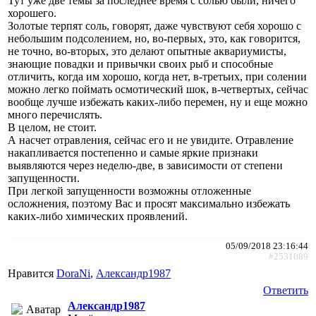
Тут уже две темы за последнее время с солью были, ничего
хорошего.
Золотые терпят соль, говорят, даже чувствуют себя хорошо с
небольшим подсолением, но, во-первых, это, как говорится,
не точно, во-вторых, это делают опытные аквариумисты,
знающие повадки и привычки своих рыб и способные
отличить, когда им хорошо, когда нет, в-третьих, при солении
можно легко поймать осмотический шок, в-четвертых, сейчас
вообще лучше избежать каких-либо перемен, ну и еще можно
много перечислять.
В целом, не стоит.
А насчет отравления, сейчас его и не увидите. Отравление
накапливается постепенно и самые яркие признаки
выявляются через неделю-две, в зависимости от степени
запущенности.
При легкой запущенности возможны отложенные
осложнения, поэтому Вас и просят максимально избежать
каких-либо химических проявлений.
05/09/2018 23:16:44
#2531089
Нравится
DoraNi
,
Александр1987
Ответить
Александр1987