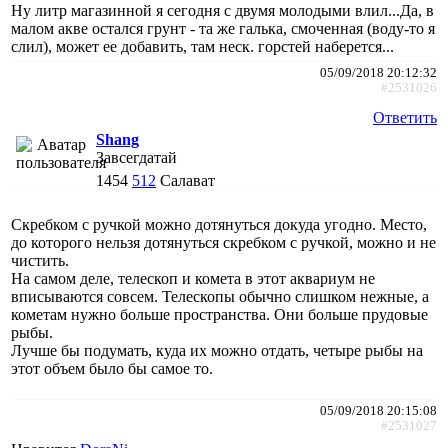
Ну литр магазинной я сегодня с двумя молодыми влил...Да, в
малом акве остался грунт - та же галька, смоченная (воду-то я
слил), может ее добавить, там неск. горстей наберется...
05/09/2018 20:12:32
#2531026
Ответить
Shang
Завсегдатай
1454
512
Салават
Скребком с ручкой можно дотянуться докуда угодно. Место,
до которого нельзя дотянуться скребком с ручкой, можно и не
чистить.
На самом деле, телескоп и комета в этот аквариум не
вписываются совсем. Телескопы обычно слишком нежные, а
кометам нужно больше пространства. Они больше прудовые
рыбы.
Лучше бы подумать, куда их можно отдать, четыре рыбы на
этот объем было бы самое то.
05/09/2018 20:15:08
#2531027