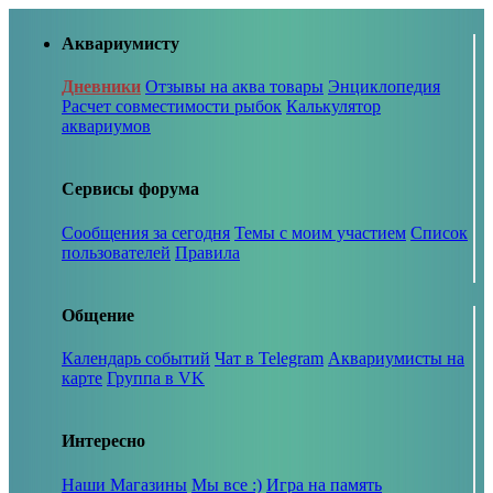
Аквариумисту
Дневники
Отзывы на аква товары
Энциклопедия
Расчет совместимости рыбок
Калькулятор
аквариумов
Сервисы форума
Сообщения за сегодня
Темы с моим участием
Список
пользователей
Правила
Общение
Календарь событий
Чат в Telegram
Аквариумисты на
карте
Группа в VK
Интересно
Наши Магазины
Мы все :)
Игра на память