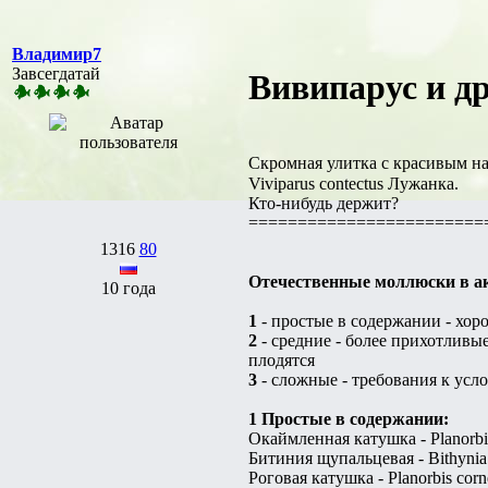
Владимир7
Завсегдатай
Вивипарус и др
Скромная улитка с красивым на
Viviparus contectus Лужанка.
Кто-нибудь держит?
========================
1316
80
Отечественные моллюски в а
10 года
1
- простые в содержании - хор
2
- средние - более прихотлив
плодятся
3
- сложные - требования к усл
1 Простые в содержании:
Окаймленная катушка - Planorbis
Битиния щупальцевая - Bithynia 
Роговая катушка - Planorbis corn