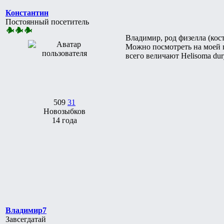
Константин
Постоянный посетитель
Владимир, род физелла (кост
Можно посмотреть на моей 
всего величают Helisoma du
509
31
Новозыбков
14 года
Владимир7
Завсегдатай