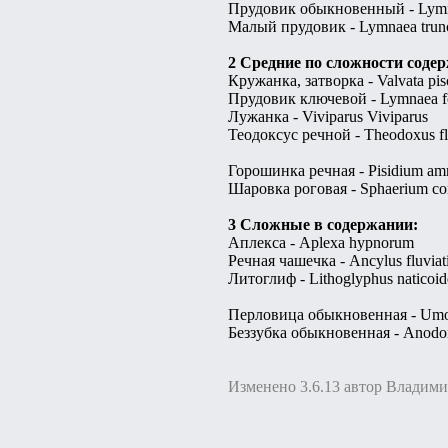
Прудовик обыкновенный - Lymnae
Малый прудовик - Lymnaea trunca
2 Средние по сложности соде
Кружанка, затворка - Valvata pisc
Прудовик ключевой - Lymnaea fo
Лужанка - Viviparus Viviparus
Теодоксус речной - Theodoxus flu
Горошинка речная - Pisidium a
Шаровка роговая - Sphaerium c
3 Сложные в содержании:
Аплекса - Aplexa hypnorum
Речная чашечка - Ancylus fluviati
Литоглиф - Lithoglyphus naticoid
Перловица обыкновенная - Umo
Беззубка обыкновенная - Anodo
Изменено 3.6.13 автор Владим