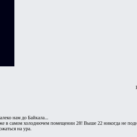
леко нам до Байкала...
даже в самом холоднючем помещении 28! Выше 22 никогда не по
ожаться на ура.