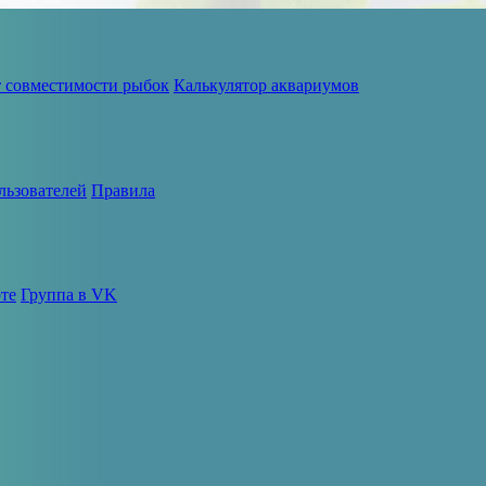
т совместимости рыбок
Калькулятор аквариумов
льзователей
Правила
те
Группа в VK