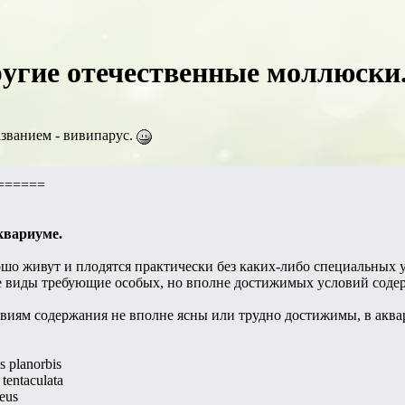
угие отечественные моллюски..
званием - вивипарус.
======
квариуме.
ошо живут и плодятся практически без каких-либо специальных 
ые виды требующие особых, но вполне достижимых условий соде
овиям содержания не вполне ясны или трудно достижимы, в аквар
 planorbis
tentaculata
eus