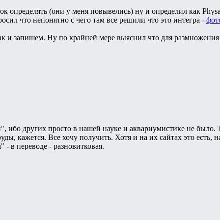
к определять (они у меня повывелись) ну и определил как Physa 
росил что непонятно с чего там все решили что это интегра -
фот
т так и запишем. Ну по крайней мере выяснил что для размножени
й", ибо других просто в нашей науке и аквариумистике не было.
руды, кажется. Все хочу получить. Хотя и на их сайтах это есть, 
" - в переводе - разновитковая.