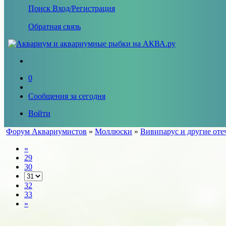
Поиск
Вход/Регистрация
Обратная связь
0
Сообщения за сегодня
Войти
Форум Аквариумистов
»
Моллюски
»
Вивипарус и другие оте
«
29
30
32
33
»