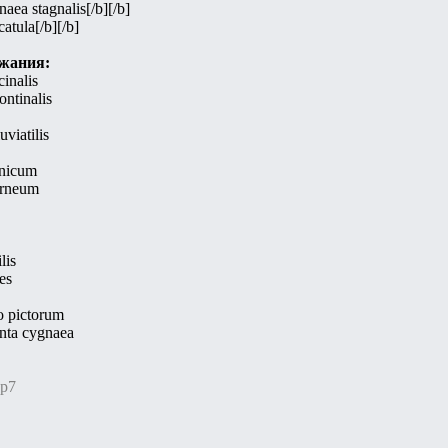
a stagnalis[/b][/b]
tula[/b][/b]
ржания:
inalis
ntinalis
viatilis
mnicum
orneum
lis
es
 pictorum
nta cygnaea
ир7