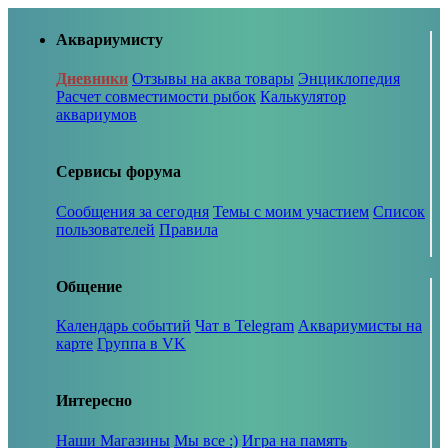
Аквариумисту
Дневники
Отзывы на аква товары
Энциклопедия
Расчет совместимости рыбок
Калькулятор
аквариумов
Сервисы форума
Сообщения за сегодня
Темы с моим участием
Список
пользователей
Правила
Общение
Календарь событий
Чат в Telegram
Аквариумисты на
карте
Группа в VK
Интересно
Наши Магазины
Мы все :)
Игра на память