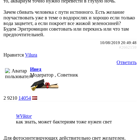
то, аквариум точно нужно перевести в глухую ночь.
Зачем сбивать человека с пути истинного. Есть желание
поучаствовать уже в теме о водорослях и хорошо если только
вода зацветет, а если покроет все жижой зеленосиней?
Будем Эритромицин советовать или перекись или что там
предпочтительней.
10/08/2019 20:49:48
#2662159
Нравится
Vilura
Ответить
Инед
Модератор , Советник
2
9210
14054
WViktor
как знать, может бактериям тоже нужен свет
Для фотосинтезирующих действительно свет желателен.