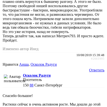
плавно опять вернутся к бывшему разгону. А этого не было.
Поэтому свободной нишей воспользовались другие
быстрорастушие - бактерии, микроводоросли. Употроебляли
то, что растения не могли, и размножились черезмерно. От
этого пошла муть. Нитривеком еще залили дополнительно
микроорганизмов - не нужных в данных условиях. Не было
ведь там обвала биоочистки, гибели нитрификаторов.
Но это уже история, назад не повернуть.
Теперь делайте так, как написал Митрич793. И просто ждите.
Пройдет.
Изменено автор Инед
10/08/2019 15:39:48
#2661995
Нравится
Аиша
,
Осколок Радуги
Ответить
Осколок Радуги
Посетитель
150
88
Санкт-Петербург
Спасибо большое!
Растюхи сейчас в очень активном росте. Мы дошли до этой