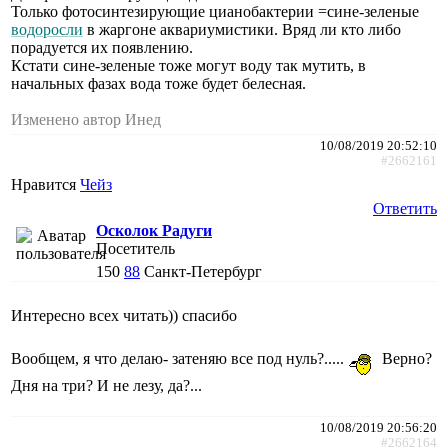
Только фотосинтезирующие цианобактерии =сине-зеленые
водоросли
в жаргоне аквариумистики. Вряд ли кто либо
порадуется их появлению.
Кстати сине-зеленые тоже могут воду так мутить, в
начальных фазах вода тоже будет белесная.
Изменено автор Инед
10/08/2019 20:52:10
#2662161
Нравится
Чейз
Ответить
Осколок Радуги
Посетитель
150
88
Санкт-Петербург
Интересно всех читать)) спасибо
Вообщем, я что делаю- затеняю все под нуль?.....
Верно?
Дня на три? И не лезу, да?...
10/08/2019 20:56:20
#2662164