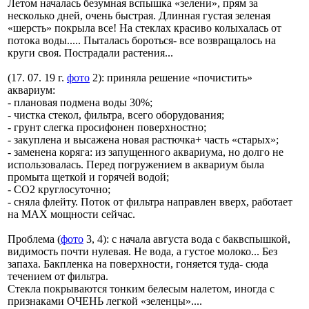
Летом началась безумная вспышка «зелени», прям за
несколько дней, очень быстрая. Длинная густая зеленая
«шерсть» покрыла все! На стеклах красиво колыхалась от
потока воды..... Пыталась бороться- все возвращалось на
круги своя. Пострадали растения...
(17. 07. 19 г.
фото
2): приняла решение «почистить»
аквариум:
- плановая подмена воды 30%;
- чистка стекол, фильтра, всего оборудования;
- грунт слегка просифонен поверхностно;
- закуплена и высажена новая растючка+ часть «старых»;
- заменена коряга: из запущенного аквариума, но долго не
использовалась. Перед погружением в аквариум была
промыта щеткой и горячей водой;
- СО2 круглосуточно;
- сняла флейту. Поток от фильтра направлен вверх, работает
на MAX мощности сейчас.
Проблема (
фото
3, 4): с начала августа вода с баквспышкой,
видимость почти нулевая. Не вода, а густое молоко... Без
запаха. Бакпленка на поверхности, гоняется туда- сюда
течением от фильтра.
Стекла покрываются тонким белесым налетом, иногда с
признаками ОЧЕНЬ легкой «зеленцы»....