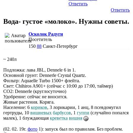
Ответить
Ответить
Вода- густое «молоко». Нужны советы.
Осколок Радуги
Посетитель
150
88
Санкт-Петербург
~ 240л
Подложка: лава JBL, Dennele 6 in 1.
Основной грунт: Dennerle Crystal Quartz.
Фильтр: Aquaelle Turbo 1500+ флейта.
Свет: Chihiros A901+ (сейчас с 10:00 до 17:00, таймер)
СО2: Dennerle (круглосуточно)
Удобрение: сейчас не вносится.
Живые растения. Коряга.
Население: 6
кориков
, 3 лорикарии, 1 анц, 8 псевдомугил
гертруды, 10
вишневых
барбусов
, 1
гуппи
(случайно попался
малек), 1 блуждающая
креветка
вишня
(02. 02. 19г.
фото
1): запуск был по правилам. Без проблем.