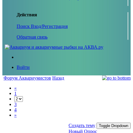
Действия
Поиск
Вход/Регистрация
Обратная связь
Войти
Форум Аквариумистов
Назад
«
1
3
4
»
Создать тему
Toggle Dropdown
Новый Опрос