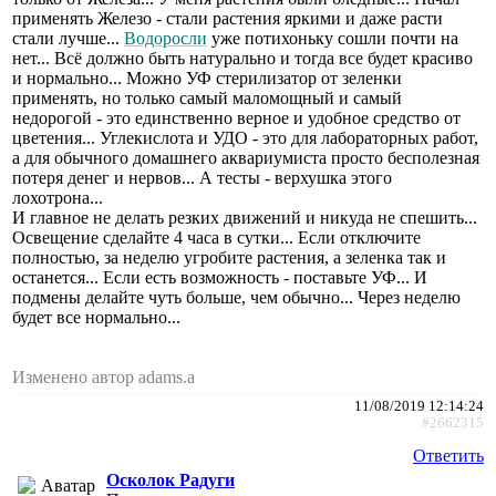
применять Железо - стали растения яркими и даже расти
стали лучше...
Водоросли
уже потихоньку сошли почти на
нет... Всё должно быть натурально и тогда все будет красиво
и нормально... Можно УФ стерилизатор от зеленки
применять, но только самый маломощный и самый
недорогой - это единственно верное и удобное средство от
цветения... Углекислота и УДО - это для лабораторных работ,
а для обычного домашнего аквариумиста просто бесполезная
потеря денег и нервов... А тесты - верхушка этого
лохотрона...
И главное не делать резких движений и никуда не спешить...
Освещение сделайте 4 часа в сутки... Если отключите
полностью, за неделю угробите растения, а зеленка так и
останется... Если есть возможность - поставьте УФ... И
подмены делайте чуть больше, чем обычно... Через неделю
будет все нормально...
Изменено автор adams.a
11/08/2019 12:14:24
#2662315
Ответить
Осколок Радуги