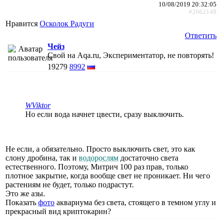
10/08/2019 20:32:05
#2662148
Нравится
Осколок Радуги
Ответить
Чейз
Свой на Aqa.ru, Экспериментатор, не повторять!
19279
8992
WViktor
Но если вода начнет цвести, сразу выключить.
Не если, а обязательно. Просто выключить свет, это как
слону дробина, так и
водорослям
достаточно света
естественного. Поэтому, Митрич 100 раз прав, только
плотное закрытие, когда вообще свет не проникает. Ни чего
растениям не будет, только подрастут.
Это же азы.
Показать
фото
аквариума без света, стоящего в темном углу и
прекрасный вид криптокарин?