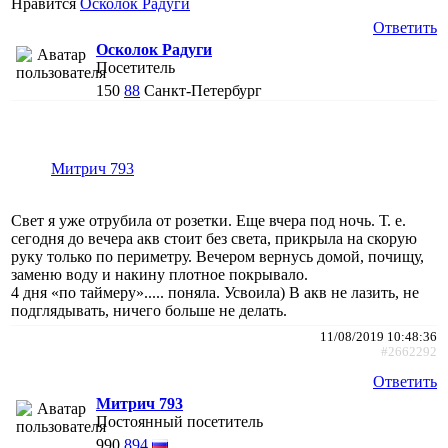
Нравится
Осколок Радуги
Ответить
Осколок Радуги
Посетитель
150
88
Санкт-Петербург
Митрич 793
Свет я уже отрубила от розетки. Еще вчера под ночь. Т. е.
сегодня до вечера акв стоит без света, прикрыла на скорую
руку только по периметру. Вечером вернусь домой, почищу,
заменю воду и накину плотное покрывало.
4 дня «по таймеру»..... поняла. Усвоила) В акв не лазить, не
подглядывать, ничего больше не делать.
11/08/2019 10:48:36
#2662292
Ответить
Митрич 793
Постоянный посетитель
990
894