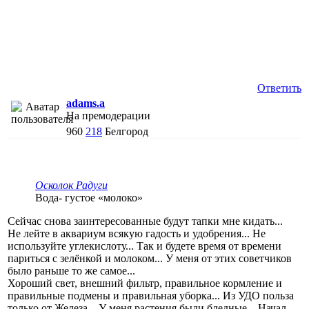
Ответить
adams.a
На премодерации
960
218
Белгород
Осколок Радуги
Вода- густое «молоко»
Сейчас снова заинтересованные будут тапки мне кидать...
Не лейте в аквариум всякую гадость и удобрения... Не
используйте углекислоту... Так и будете время от времени
париться с зелёнкой и молоком... У меня от этих советчиков
было раньше то же самое...
Хороший свет, внешний фильтр, правильное кормление и
правильные подмены и правильная уборка... Из УДО польза
только от Железа... У меня растения были бледные... Начал