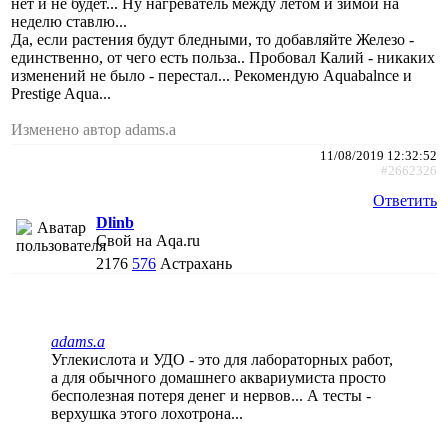
нет и не будет... Ну нагреватель между летом и зимой на
неделю ставлю...
Да, если растения будут бледными, то добавляйте Железо -
единственно, от чего есть польза.. Пробовал Калий - никаких
изменений не было - перестал... Рекомендую Aquabalnce и
Prestige Aqua...
Изменено автор adams.a
11/08/2019 12:32:52
#2662326
Ответить
Dlinb
Свой на Aqa.ru
2176
576
Астрахань
adams.a
Углекислота и УДО - это для лабораторных работ,
а для обычного домашнего аквариумиста просто
бесполезная потеря денег и нервов... А тесты -
верхушка этого лохотрона...