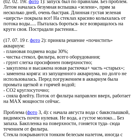
(02. 02. 19г.
фото
1): запуск был по правилам. Без проблем.
Летом началась безумная вспышка «зелени», прям за
несколько дней, очень быстрая. Длинная густая зеленая
«шерсть» покрыла все! На стеклах красиво колыхалась от
потока воды..... Пыталась бороться- все возвращалось на
круги своя. Пострадали растения...
(17. 07. 19 г.
фото
2): приняла решение «почистить»
аквариум:
- плановая подмена воды 30%;
- чистка стекол, фильтра, всего оборудования;
- грунт слегка просифонен поверхностно;
- закуплена и высажена новая растючка+ часть «старых»;
- заменена коряга: из запущенного аквариума, но долго не
использовалась. Перед погружением в аквариум была
промыта щеткой и горячей водой;
- СО2 круглосуточно;
- сняла флейту. Поток от фильтра направлен вверх, работает
на MAX мощности сейчас.
Проблема (
фото
3, 4): с начала августа вода с баквспышкой,
видимость почти нулевая. Не вода, а густое молоко... Без
запаха. Бакпленка на поверхности, гоняется туда- сюда
течением от фильтра.
Стекла покрываются тонким белесым налетом, иногда с