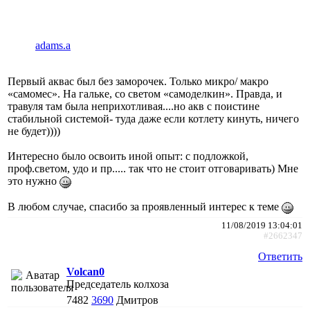
adams.a
Первый аквас был без заморочек. Только микро/ макро
«самомес». На гальке, со светом «самоделкин». Правда, и
травуля там была неприхотливая....но акв с поистине
стабильной системой- туда даже если котлету кинуть, ничего
не будет))))
Интересно было освоить иной опыт: с подложкой,
проф.светом, удо и пр..... так что не стоит отговаривать) Мне
это нужно
В любом случае, спасибо за проявленный интерес к теме
11/08/2019 13:04:01
#2662347
Ответить
Volcan0
Председатель колхоза
7482
3690
Дмитров