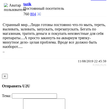
tazik
Постоянный посетитель
760
804
Странный мир...Люди готовы постоянно что-то мыть, тереть,
выливать, заливать, запускать, перезапускать. Бегать по
магазинам, тратить деньги и покупать неизвестные для себя
препараты....А просто закинуть на аквариум тряпку-
минутное дело- целая проблема. Вроде все должно быть
наоборот.....
..
11/08/2019 22:45:59
#2662626
×
Отправить U2U
Тема: