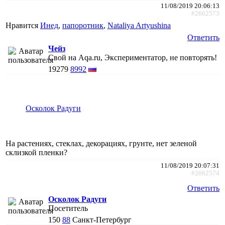
11/08/2019 20:06:13
#2662573
Нравится
Инед
,
папоротник
,
Nataliya Artyushina
Ответить
Чейз
Свой на Aqa.ru, Экспериментатор, не повторять!
19279
8992
Осколок Радуги
На растениях, стеклах, декорациях, грунте, нет зеленой
склизкой пленки?
11/08/2019 20:07:31
#2662574
Ответить
Осколок Радуги
Посетитель
150
88
Санкт-Петербург