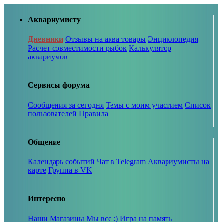
Аквариумисту
Дневники
Отзывы на аква товары
Энциклопедия
Расчет совместимости рыбок
Калькулятор
аквариумов
Сервисы форума
Сообщения за сегодня
Темы с моим участием
Список
пользователей
Правила
Общение
Календарь событий
Чат в Telegram
Аквариумисты на
карте
Группа в VK
Интересно
Наши Магазины
Мы все :)
Игра на память