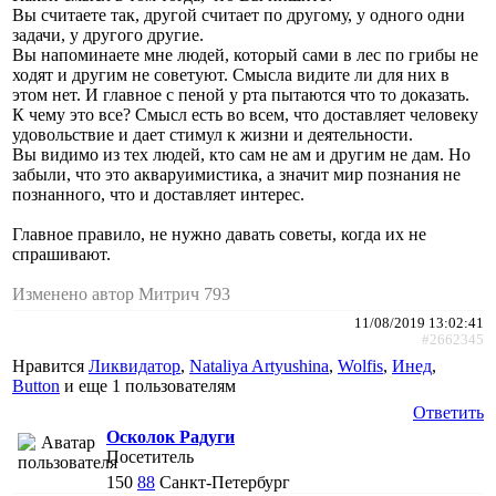
Вы считаете так, другой считает по другому, у одного одни
задачи, у другого другие.
Вы напоминаете мне людей, который сами в лес по грибы не
ходят и другим не советуют. Смысла видите ли для них в
этом нет. И главное с пеной у рта пытаются что то доказать.
К чему это все? Смысл есть во всем, что доставляет человеку
удовольствие и дает стимул к жизни и деятельности.
Вы видимо из тех людей, кто сам не ам и другим не дам. Но
забыли, что это акваруимистика, а значит мир познания не
познанного, что и доставляет интерес.
Главное правило, не нужно давать советы, когда их не
спрашивают.
Изменено автор Митрич 793
11/08/2019 13:02:41
#2662345
Нравится
Ликвидатор
,
Nataliya Artyushina
,
Wolfis
,
Инед
,
Button
и еще
1 пользователям
Ответить
Осколок Радуги
Посетитель
150
88
Санкт-Петербург