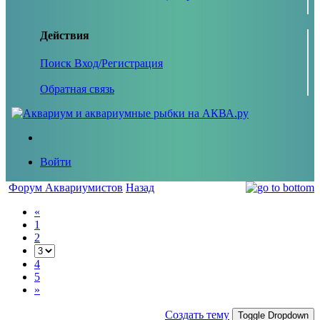
Действия
Поиск
Вход/Регистрация
Обратная связь
Войти
Форум Аквариумистов
Назад
«
1
2
4
5
»
Создать тему
Toggle Dropdown