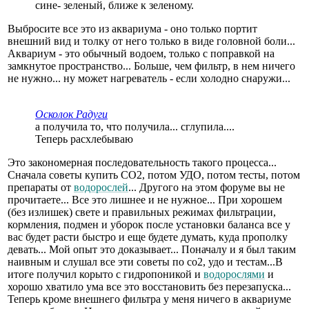
сине- зеленый, ближе к зеленому.
Выбросите все это из аквариума - оно только портит
внешний вид и толку от него только в виде головной боли...
Аквариум - это обычный водоем, только с поправкой на
замкнутое пространство... Больше, чем фильтр, в нем ничего
не нужно... ну может нагреватель - если холодно снаружи...
Осколок Радуги
а получила то, что получила... сглупила....
Теперь расхлебываю
Это закономерная последовательность такого процесса...
Сначала советы купить CO2, потом УДО, потом тесты, потом
препараты от
водорослей
... Другого на этом форуме вы не
прочитаете... Все это лишнее и не нужное... При хорошем
(без излишек) свете и правильных режимах фильтрации,
кормления, подмен и уборок после установки баланса все у
вас будет расти быстро и еще будете думать, куда прополку
девать... Мой опыт это доказывает... Поначалу и я был таким
наивным и слушал все эти советы по со2, удо и тестам...В
итоге получил корыто с гидропоникой и
водорослями
и
хорошо хватило ума все это восстановить без перезапуска...
Теперь кроме внешнего фильтра у меня ничего в аквариуме