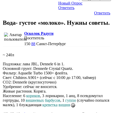
Новый Опрос
Ответить
Ответить
Вода- густое «молоко». Нужны советы.
Осколок Радуги
Посетитель
150
88
Санкт-Петербург
~ 240л
Подложка: лава JBL, Dennele 6 in 1.
Основной грунт: Dennerle Crystal Quartz.
Фильтр: Aquaelle Turbo 1500+ флейта.
Свет: Chihiros A901+ (сейчас с 10:00 до 17:00, таймер)
СО2: Dennerle (круглосуточно)
Удобрение: сейчас не вносится.
Живые растения. Коряга.
Население: 6
кориков
, 3 лорикарии, 1 анц, 8 псевдомугил
гертруды, 10
вишневых
барбусов
, 1
гуппи
(случайно попался
малек), 1 блуждающая
креветка
вишня