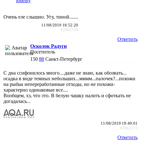
lonelity
Очень еле слышно. Угу, тиной.......
11/08/2019 18:52:20
#2662539
Ответить
Осколок Радуги
Посетитель
150
88
Санкт-Петербург
С дна ссифонилось много....даже не знаю, как обозвать...
осадка в виде темных небольших...мммм...палочек?...похожи
на рыбьи непереработанные отходы, но не похожи-
характерно одинаковые все....
Вообщем, хз, что это. В белую чашку налить и сфоткать не
догадалась...
11/08/2019 19:49:01
#2662570
Ответить