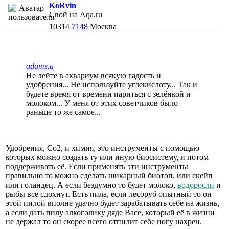
KoRvin
Свой на Aqa.ru
10314
7148
Москва
adams.a
Не лейте в аквариум всякую гадость и
удобрения... Не используйте углекислоту... Так и
будете время от времени париться с зелёнкой и
молоком... У меня от этих советчиков было
раньше то же самое...
Удобрения, Со2, и химия, это инструменты с помощью
которых можно создать ту или иную биосистему, и потом
поддерживать её. Если применять эти инструменты
правильно то можно сделать шикарный биотоп, или скейп
или голандец. А если бездумно то будет молоко,
водоросли
и
рыбы все сдохнут. Есть пила, если лесоруб опытный то он
этой пилой вполне удачно будет зарабатывать себе на жизнь,
а если дать пилу алкоголику дяде Васе, который её в жизни
не держал то он скорее всего отпилит себе ногу нахрен.