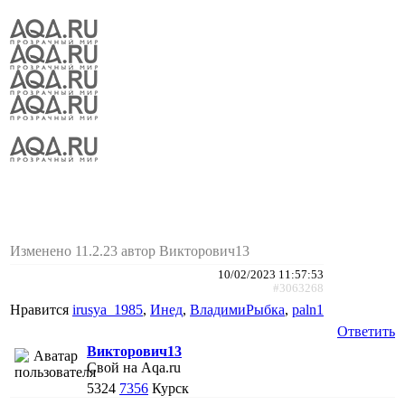
Изменено 11.2.23 автор Викторович13
10/02/2023 11:57:53
#3063268
Нравится
irusya_1985
,
Инед
,
ВладимиРыбка
,
paln1
Ответить
Викторович13
Свой на Aqa.ru
5324
7356
Курск