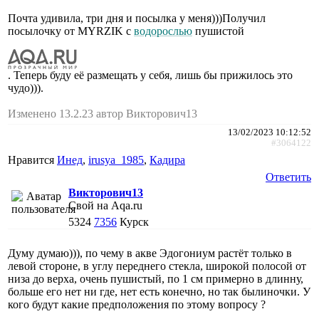
Почта удивила, три дня и посылка у меня)))Получил
посылочку от MYRZIK с
водорослью
пушистой
. Теперь буду еë размещать у себя, лишь бы прижилось это
чудо))).
Изменено 13.2.23 автор Викторович13
13/02/2023 10:12:52
#3064122
Нравится
Инед
,
irusya_1985
,
Кадира
Ответить
Викторович13
Свой на Aqa.ru
5324
7356
Курск
Думу думаю))), по чему в акве Эдогониум растёт только в
левой стороне, в углу переднего стекла, широкой полосой от
низа до верха, очень пушистый, по 1 см примерно в длинну,
больше его нет ни где, нет есть конечно, но так былиночки. У
кого будут какие предположения по этому вопросу ?