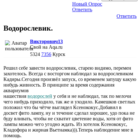
Новый Опрос
Ответить
Ответить
Водорослевик.
Викторович13
Свой на Aqa.ru
5324
7356
Курск
Решил себе завести водорослевик, старею видимо, перемен
захотелось. Всегда с восторгом наблюдал за водорослевиком
Кадиры.Сегодня произвёл запуск, со временем запущу какую
нибудь живность. В принципе за время содержания
аквариумов
нашествия
водорослей
у себя и не наблюдал, так по мелочи
чего нибудь приходило, так же и уходило. Камешков светлых
положил что бы чётче выглядел Ксенококус.Добавил в
досвет фито лампу, ну и течение сделал хорошее, удо пока не
буду вливать, чтобы не схватит цветение воды, хотя от фито
лампы можно чего угодно ждать. Из хотелок Ксенококус,
Кладофора и жирная Вьетнамка))).Теперь наблюдение мне в
помощь.