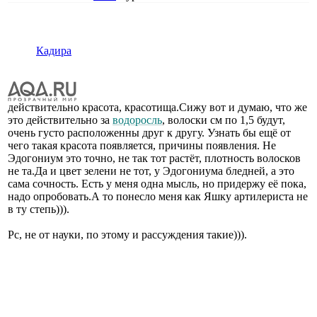
Кадира
действительно красота, красотища.Сижу вот и думаю, что же
это действительно за
водоросль
, волоски см по 1,5 будут,
очень густо расположенны друг к другу. Узнать бы ещë от
чего такая красота появляется, причины появления. Не
Эдогониум это точно, не так тот растëт, плотность волосков
не та.Да и цвет зелени не тот, у Эдогониума бледней, а это
сама сочность. Есть у меня одна мысль, но придержу еë пока,
надо опробовать.А то понесло меня как Яшку артилериста не
в ту степь))).
Рс, не от науки, по этому и рассуждения такие))).