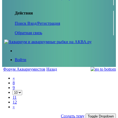
Действия
Поиск
Вход/Регистрация
Обратная связь
Войти
Форум Аквариумистов
Назад
«
8
9
11
12
»
Создать тему
Toggle Dropdown