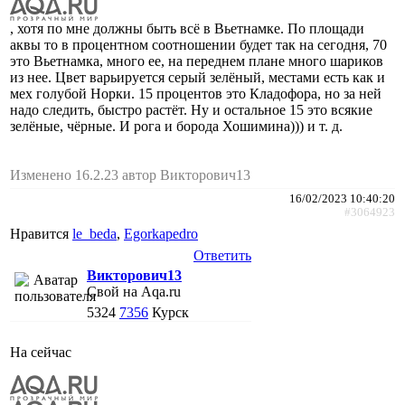
, хотя по мне должны быть всё в Вьетнамке. По площади
аквы то в процентном соотношении будет так на сегодня, 70
это Вьетнамка, много ее, на переднем плане много шариков
из нее. Цвет варьируется серый зелёный, местами есть как и
мех голубой Норки. 15 процентов это Кладофора, но за ней
надо следить, быстро растёт. Ну и остальное 15 это всякие
зелёные, чёрные. И рога и борода Хошимина))) и т. д.
Изменено 16.2.23 автор Викторович13
16/02/2023 10:40:20
#3064923
Нравится
le_beda
,
Egorkapedro
Ответить
Викторович13
Свой на Aqa.ru
5324
7356
Курск
На сейчас