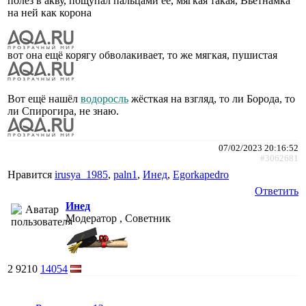
полез в акву, пощупал пальцами еë, мягкая такая, Вьетнамка
на ней как корона
вот она ещë корягу обволакивает, то же мягкая, пушистая
Вот ещë нашëл
водоросль
жёсткая на взгляд, то ли Борода, то
ли Спирогира, не знаю.
07/02/2023 20:16:52
#3062681
Нравится
irusya_1985
,
paln1
,
Инед
,
Egorkapedro
Ответить
Инед
Модератор , Советник
2
9210
14054