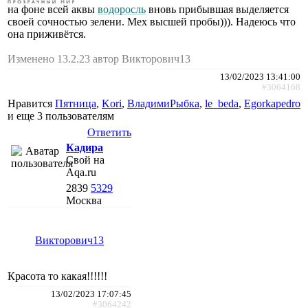
на фоне всей аквы
водоросль
вновь прибывшая выделяется
своей сочностью зелени. Мех высшей пробы))). Надеюсь что
она приживëтся.
Изменено 13.2.23 автор Викторович13
13/02/2023 13:41:00
#3064168
Нравится
Пятница
,
Kori
,
ВладимиРыбка
,
le_beda
,
Egorkapedro
и еще
3 пользователям
Ответить
Кадира
Свой на
Aqa.ru
2839
5329
Москва
Викторович13
Красота то какая!!!!!!
13/02/2023 17:07:45
#3064242