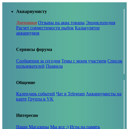
Аквариумисту
Дневники
Отзывы на аква товары
Энциклопедия
Расчет совместимости рыбок
Калькулятор
аквариумов
Сервисы форума
Сообщения за сегодня
Темы с моим участием
Список
пользователей
Правила
Общение
Календарь событий
Чат в Telegram
Аквариумисты на
карте
Группа в VK
Интересно
Наши Магазины
Мы все :)
Игра на память