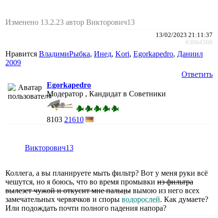
Изменено 13.2.23 автор Викторович13
13/02/2023 21:11:37
#3064360
Нравится
ВладимиРыбка
,
Инед
,
Kori
,
Egorkapedro
,
Даниил
2009
Ответить
Egorkapedro
Модератор , Кандидат в Советники
8103
21610
Викторович13
Коллега, а вы планируете мыть фильтр? Вот у меня руки всё
чешутся, но я боюсь, что во время промывки
из фильтра
вылезет чужой и откусит мне пальцы
вымою из него всех
замечательных червячков и споры
водорослей
. Как думаете?
Или подождать почти полного падения напора?