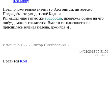
RedTabby
Предположительно значит sp Эдогониум, интересно.
Подождëм что увидит ещë Кадира.
Рс, нашëл ещë такую же
водоросль
, предложу обмен на что
нибудь, может согласятся. Вместо сегоднешнего сна
приснилась зелёная пелена, дожился))) .
Изменено 16.2.23 автор Викторович13
14/02/2023 05:51:56
#3064432
Нравится
Kori