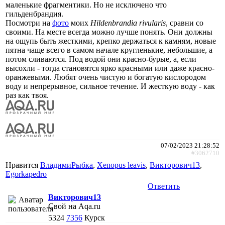
маленькие фрагментики. Но не исключено что
гильденбрандия.
Посмотри на
фото
моих
Hildenbrandia rivularis
, сравни со
своими. На месте всегда можно лучше понять. Они должны
на ощупь быть жесткими, крепко держаться к камням, новые
пятна чаще всего в самом начале кругленькие, небольшие, а
потом сливаются. Под водой они красно-бурые, а, если
высохли - тогда становятся ярко красными или даже красно-
оранжевыми. Любят очень чистую и богатую кислородом
воду и непрерывное, сильное течение. И жесткую воду - как
раз как твоя.
07/02/2023 21:28:52
#3062710
Нравится
ВладимиРыбка
,
Xenopus leavis
,
Викторович13
,
Egorkapedro
Ответить
Викторович13
Свой на Aqa.ru
5324
7356
Курск