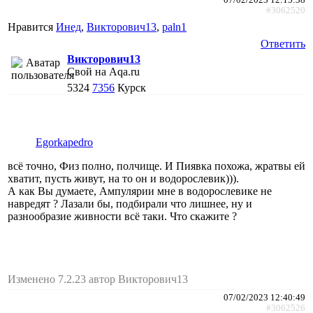
#3062520
Нравится
Инед
,
Викторович13
,
paln1
Ответить
Викторович13
Свой на Aqa.ru
5324
7356
Курск
Egorkapedro
всë точно, Физ полно, полчище. И Пиявка похожа, жратвы ей
хватит, пусть живут, на то он и водорослевик))).
А как Вы думаете, Ампулярии мне в водорослевике не
навредят ? Лазали бы, подбирали что лишнее, ну и
разнообразие живности всë таки. Что скажите ?
Изменено 7.2.23 автор Викторович13
07/02/2023 12:40:49
#3062526