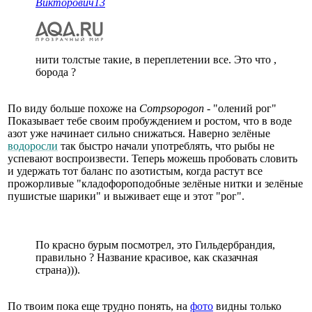
Викторович13
нити толстые такие, в переплетении все. Это что ,
борода ?
По виду больше похоже на
Compsopogon
- "олений рог"
Показывает тебе своим пробуждением и ростом, что в воде
азот уже начинает сильно снижаться. Наверно зелёные
водоросли
так быстро начали употреблять, что рыбы не
успевают воспроизвести. Теперь можешь пробовать словить
и удержать тот баланс по азотистым, когда растут все
прожорливые "кладофороподобные зелёные нитки и зелёные
пушистые шарики" и выживает еще и этот "рог".
По красно бурым посмотрел, это Гильдербрандия,
правильно ? Название красивое, как сказачная
страна))).
По твоим пока еще трудно понять, на
фото
видны только