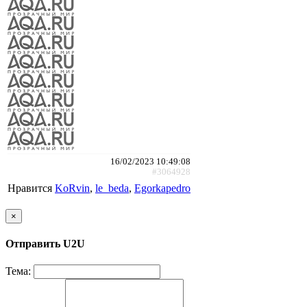
16/02/2023 10:49:08
#3064928
Нравится
KoRvin
,
le_beda
,
Egorkapedro
×
Отправить U2U
Тема: