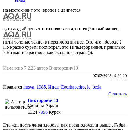
Инед
на месте сидит это, вроде не двигается
тут каждый день что то появляется, вот ещё новый жилец
нити толстые такие, в переплетении все. Это что , борода ?
По красно бурым посмотрел, это Гильдербрандия, правильно
? Название красивое, как сказачная страна))).
Изменено 7.2.23 автор Викторович13
07/02/2023 19:20:20
#3062654
Нравится
irusya_1985
,
Инед
,
Egorkapedro
,
le_beda
Ответить
Викторович13
Свой на Aqa.ru
5324
7356
Курск
Эта живность жива здорова, как предположили выше , Губка,