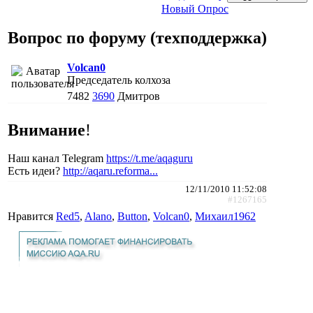
Новый Опрос
Вопрос по форуму (техподдержка)
Volcan0
Председатель колхоза
7482
3690
Дмитров
Внимание
!
Наш канал Telegram
https://t.me/aqaguru
Есть идеи?
http://aqaru.reforma...
12/11/2010 11:52:08
#1267165
Нравится
Red5
,
Alano
,
Button
,
Volcan0
,
Михаил1962