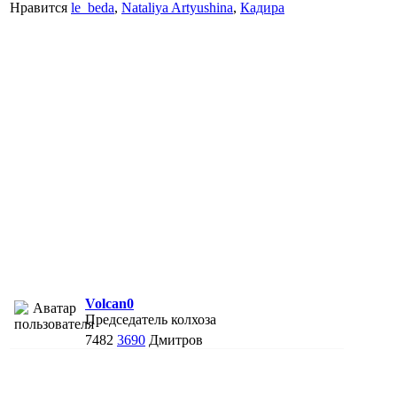
Нравится
le_beda
,
Nataliya Artyushina
,
Кадира
Volcan0
Председатель колхоза
7482
3690
Дмитров