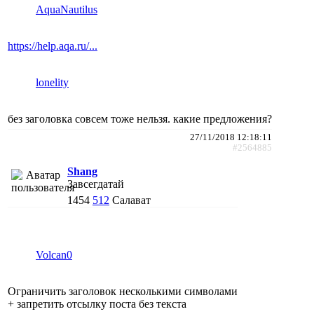
AquaNautilus
https://help.aqa.ru/...
lonelity
без заголовка совсем тоже нельзя. какие предложения?
27/11/2018 12:18:11
#2564885
Shang
Завсегдатай
1454
512
Салават
Volcan0
Ограничить заголовок несколькими символами
+ запретить отсылку поста без текста