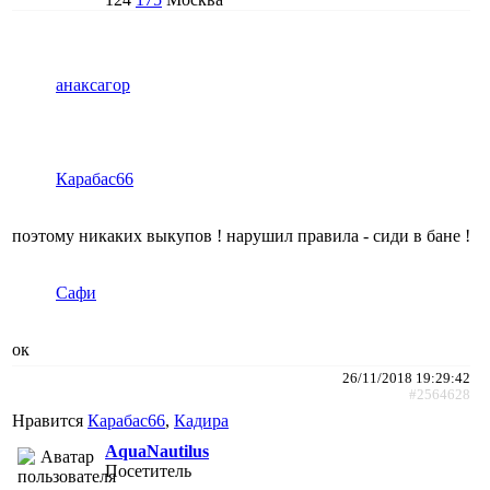
анаксагор
Карабас66
поэтому никаких выкупов ! нарушил правила - сиди в бане !
Сафи
ок
26/11/2018 19:29:42
#2564628
Нравится
Карабас66
,
Кадира
AquaNautilus
Посетитель