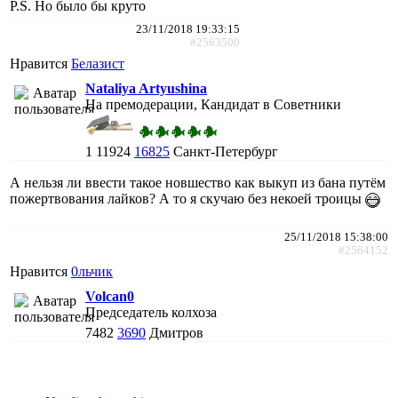
P.S. Но было бы круто
23/11/2018 19:33:15
#2563500
Нравится
Белазист
Nataliya Artyushina
На премодерации, Кандидат в Советники
1
11924
16825
Санкт-Петербург
А нельзя ли ввести такое новшество как выкуп из бана путём
пожертвования лайков? А то я скучаю без некоей троицы
25/11/2018 15:38:00
#2564152
Нравится
0льчик
Volcan0
Председатель колхоза
7482
3690
Дмитров