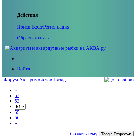
Действия
Поиск
Вход/Регистрация
Обратная связь
Войти
Форум Аквариумистов
Назад
«
52
53
55
56
»
Создать тему
Toggle Dropdown