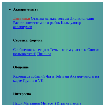
Аквариумисту
Дневники
Отзывы на аква товары
Энциклопедия
Расчет совместимости рыбок
Калькулятор
аквариумов
Сервисы форума
Сообщения за сегодня
Темы с моим участием
Список
пользователей
Правила
Общение
Календарь событий
Чат в Telegram
Аквариумисты на
карте
Группа в VK
Интересно
Наши Магазины
Мы все :)
Игра на память