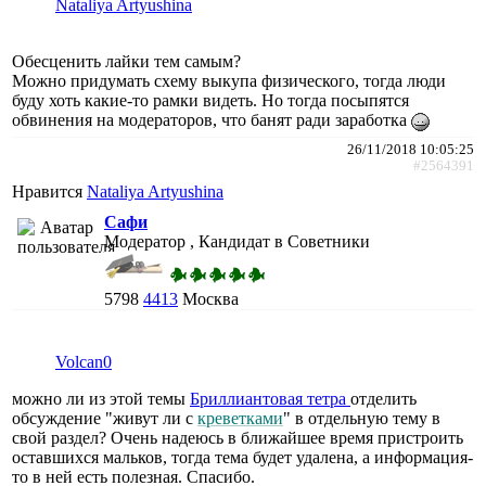
Nataliya Artyushina
Обесценить лайки тем самым?
Можно придумать схему выкупа физического, тогда люди
буду хоть какие-то рамки видеть. Но тогда посыпятся
обвинения на модераторов, что банят ради заработка
26/11/2018 10:05:25
#2564391
Нравится
Nataliya Artyushina
Сафи
Модератор , Кандидат в Советники
5798
4413
Москва
Volcan0
можно ли из этой темы
Бриллиантовая тетра
отделить
обсуждение "живут ли с
креветками
" в отдельную тему в
свой раздел? Очень надеюсь в ближайшее время пристроить
оставшихся мальков, тогда тема будет удалена, а информация-
то в ней есть полезная. Спасибо.