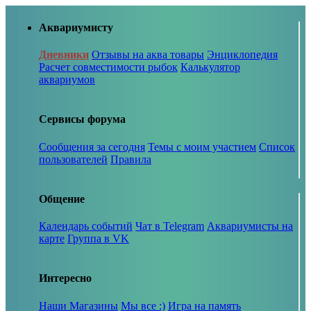
Аквариумисту
Дневники
Отзывы на аква товары
Энциклопедия
Расчет совместимости рыбок
Калькулятор
аквариумов
Сервисы форума
Сообщения за сегодня
Темы с моим участием
Список
пользователей
Правила
Общение
Календарь событий
Чат в Telegram
Аквариумисты на
карте
Группа в VK
Интересно
Наши Магазины
Мы все :)
Игра на память