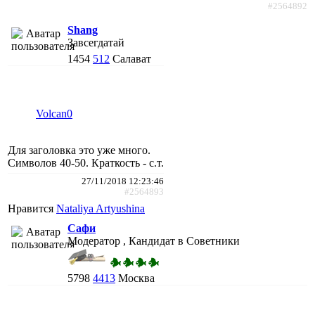
#2564892
Shang
Завсегдатай
1454
512
Салават
Volcan0
Для заголовка это уже много.
Символов 40-50. Краткость - с.т.
27/11/2018 12:23:46
#2564893
Нравится
Nataliya Artyushina
Сафи
Модератор , Кандидат в Советники
5798
4413
Москва