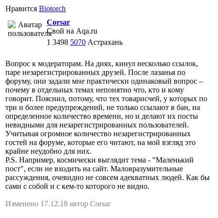
Нравится
Biotorch
Corsar
Свой на Aqa.ru
1
3498
5070
Астрахань
Вопрос к модераторам. На днях, кинул несколько ссылок,
паре незарегистрированных друзей. После лазанья по
форуму, они задали мне практически одинаковый вопрос –
почему в отдельных темах непонятно что, кто и кому
говорит. Пояснил, потому, что тех товарисчей, у которых по
три и более предупреждений, не только ссылают в бан, на
определенное количество времени, но и делают их посты
невидными для незарегистрированных пользователей.
Учитывая огромное количество незарегистрированных
гостей на форуме, которые его читают, на мой взгляд это
крайне неудобно для них.
P.S. Например, космически выглядит тема - "Маленький
пост", если не входить на сайт. Маловразумительные
рассуждения, очевидно не совсем адекватных людей. Как бы
сами с собой и с кем-то которого не видно.
Изменено 17.12.18 автор Corsar