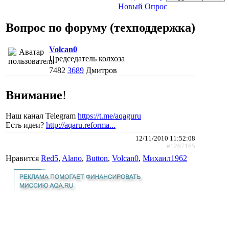
Новый Опрос
Вопрос по форуму (техподдержка)
Volcan0
Председатель колхоза
7482
3689
Дмитров
Внимание
!
Наш канал Telegram
https://t.me/aqaguru
Есть идеи?
http://aqaru.reforma...
12/11/2010 11:52:08
#1267165
Нравится
Red5
,
Alano
,
Button
,
Volcan0
,
Михаил1962