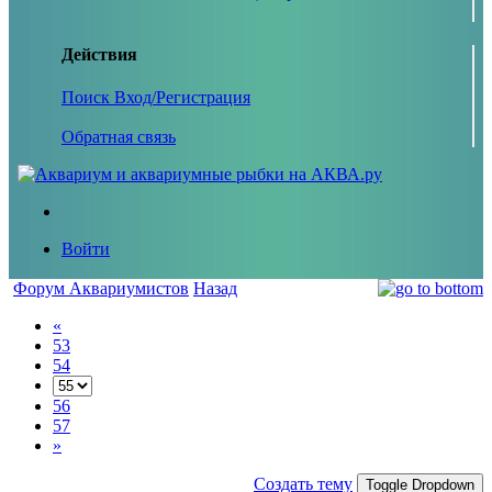
Действия
Поиск
Вход/Регистрация
Обратная связь
Войти
Форум Аквариумистов
Назад
«
53
54
56
57
»
Создать тему
Toggle Dropdown