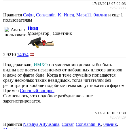
17/12/2018 07:02:03
#2573393
Нравится
Сафи
,
Constantin_K
,
Инед
,
Марк11
,
0льчик
и еще
1
пользователям
Инед
Модератор , Советник
2
9210
14054
Поддерживаю,
ИМХО
по умолчанию должны бы быть
видны все посты независимо от набранных плюсов авторов
и даже от факта бана. Когда в теме случайно попадаются
сразу несколько таких невидимок, тогда читателям без
регистрации вообще подобные темы могут показатся фарсом.
Пример
Срочный вопрос.
Сомневаюсь, что подобное разбудит желание
зарегистрироватся.
17/12/2018 10:51:30
#2573429
Нравится
Nataliya Artyushina
,
Corsar
,
Constantin_K
,
0льчик
,