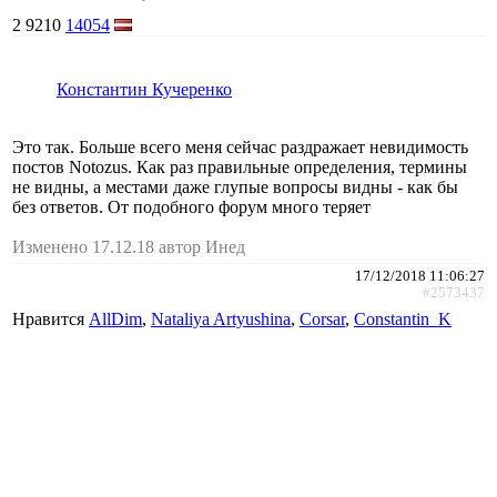
2
9210
14054
Константин Кучеренко
Это так. Больше всего меня сейчас раздражает невидимость
постов Notozus. Как раз правильные определения, термины
не видны, а местами даже глупые вопросы видны - как бы
без ответов. От подобного форум много теряет
Изменено 17.12.18 автор Инед
17/12/2018 11:06:27
#2573437
Нравится
AllDim
,
Nataliya Artyushina
,
Corsar
,
Constantin_K