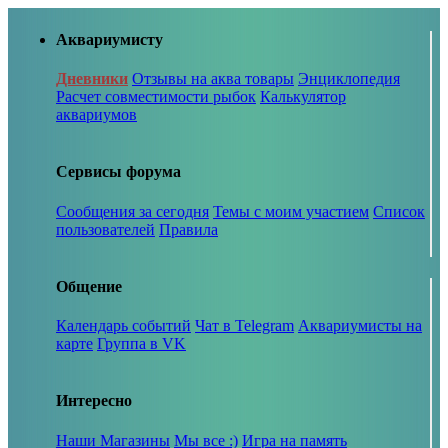
Аквариумисту
Дневники
Отзывы на аква товары
Энциклопедия
Расчет совместимости рыбок
Калькулятор
аквариумов
Сервисы форума
Сообщения за сегодня
Темы с моим участием
Список
пользователей
Правила
Общение
Календарь событий
Чат в Telegram
Аквариумисты на
карте
Группа в VK
Интересно
Наши Магазины
Мы все :)
Игра на память