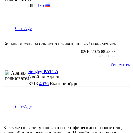
884
375
GarrAge
Больше месяца уголь использовать нельзя! надо менять
02/10/2025 08:58:38
#3221677
Ответить
Sergey PAT_A
Свой на Aqa.ru
3713
4036
Екатеринбург
GarrAge
Как уже сказали, уголь - это специфический наполнитель,
который применяется под задачи. И удобнее в мешочке