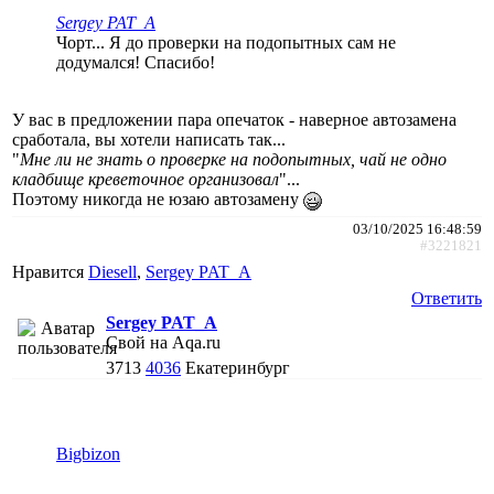
Sergey PAT_A
Чорт... Я до проверки на подопытных сам не
додумался! Спасибо!
У вас в предложении пара опечаток - наверное автозамена
сработала, вы хотели написать так...
"
Мне ли не знать о проверке на подопытных, чай не одно
кладбище креветочное организовал
"...
Поэтому никогда не юзаю автозамену
03/10/2025 16:48:59
#3221821
Нравится
Diesell
,
Sergey PAT_A
Ответить
Sergey PAT_A
Свой на Aqa.ru
3713
4036
Екатеринбург
Bigbizon