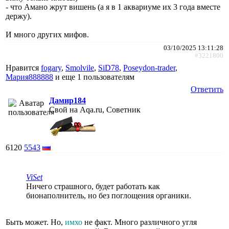
- что Амано жрут вишень (а я в 1 аквариуме их 3 года вместе
держу).
И много других мифов.
03/10/2025 13:11:28
#3221800
Нравится
fogary
,
Smolvile
,
SiD78
,
Poseydon-trader
,
Мария888888
и еще
1 пользователям
Ответить
Дамир184
Свой на Aqa.ru, Советник
6120
5543
ViSet
Ничего страшного, будет работать как
бионаполнитель, но без поглощения органики.
Быть может. Но,
имхо
не факт. Много различного угля