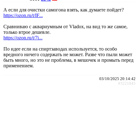
А если для очистки самогона взять, как думаете пойдет?
https://ozon.ru/t/IF...
Сравниваю с аквариумным от Vladox, на вид то же самое,
только втрое дешевле.
https://ozon.ru/t/7i...
По идее если на спиртзаводах используется, то особо
вредного ничего содержать не может. Разве что пыли может
быть много, но это не проблема, в мешочек и промыть перед
применением.
03/10/2025 20:14:42
#3221845