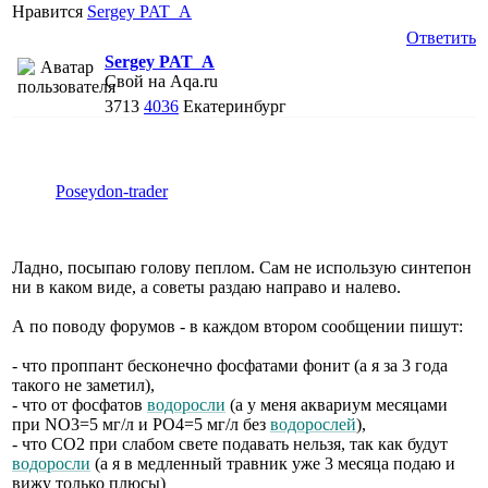
Нравится
Sergey PAT_A
Ответить
Sergey PAT_A
Свой на Aqa.ru
3713
4036
Екатеринбург
Poseydon-trader
Ладно, посыпаю голову пеплом. Сам не использую синтепон
ни в каком виде, а советы раздаю направо и налево.
А по поводу форумов - в каждом втором сообщении пишут:
- что проппант бесконечно фосфатами фонит (а я за 3 года
такого не заметил),
- что от фосфатов
водоросли
(а у меня аквариум месяцами
при NO3=5 мг/л и PO4=5 мг/л без
водорослей
),
- что CO2 при слабом свете подавать нельзя, так как будут
водоросли
(а я в медленный травник уже 3 месяца подаю и
вижу только плюсы)