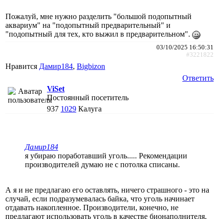
Пожалуй, мне нужно разделить "большой подопытный
аквариум" на "подопытный предварительный" и
"подопытный для тех, кто выжил в предварительном".
03/10/2025 16:50:31
#3221822
Нравится
Дамир184
,
Bigbizon
Ответить
ViSet
Постоянный посетитель
937
1029
Калуга
Дамир184
я убираю поработавший уголь..... Рекомендации
производителей думаю не с потолка списаны.
А я и не предлагаю его оставлять, ничего страшного - это на
случай, если подразумевалась байка, что уголь начинает
отдавать накопленное. Производители, конечно, не
предлагают использовать уголь в качестве бионаполнителя,