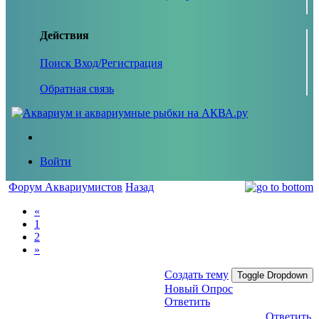
Действия
Поиск
Вход/Регистрация
Обратная связь
Войти
Форум Аквариумистов
Назад
«
1
2
»
Создать тему
Toggle Dropdown
Новый Опрос
Ответить
Ответить