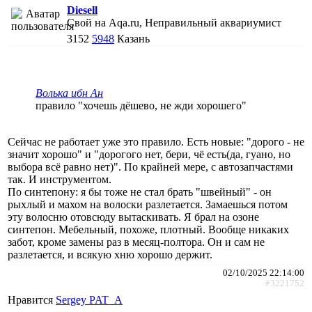
Diesell
Свой на Aqa.ru, Неправильный аквариумист
3152
5948
Казань
Волька ибн Ан
правило "хочешь дёшево, не жди хорошего"
Сейчас не работает уже это правило. Есть новые: "дорого - не
значит хорошо" и "дорогого нет, бери, чё есть(да, гуано, но
выбора всё равно нет)". По крайней мере, с автозапчастями
так. И инструментом.
По синтепону: я бы тоже не стал брать "швейный" - он
рыхлый и махом на волоски разлетается. Замаешься потом
эту волосню отовсюду вытаскивать. Я брал на озоне
синтепон. Мебельный, похоже, плотный. Вообще никаких
забот, кроме замены раз в месяц-полтора. Он и сам не
разлетается, и всякую хню хорошо держит.
02/10/2025 22:14:00
#3221752
Нравится
Sergey PAT_A