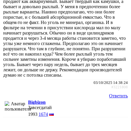
продают как аквариумный. Бывает твердый как камушки, а
бывает и довольно рыхлый. У меня в предпочтении более
рыхлые варианты. Наивно предполагаю, что они более
пористые, и с большей абсорбционной емкостью. Что в
общем-то не факт. Но уголь не минерал, органика. И в
фильтре на течении в присутствии кислорода мал по малу
начинает разрушаться. Обычно он в виде цилиндриков
продается и через 3-4 месяца работы становится заметно, что
углы уже немного сглажены. Предполагаю это он начинает
разрушатся. Что там в глубине, не понятно. При разрушении
всё что он накопил куда? Чем более рыхлый уголь тем
сильнее заметны изменения. Короче я убираю поработавший
уголь. Бывает через пару недель, бывает до трех месяцев
лежит, он дольше не держу. Рекомендации производителей
думаю не с потолка списаны.
03/10/2025 14:38:24
#3221808
Ответить
Bigbizon
Завсегдатай
1993
1674