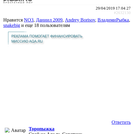
29/04/2019 17:04:27
#2632130
Нравится
NO3
,
Даниил 2009
,
Andrey Borisov
,
ВладимиРыбка
,
snakebig
и еще
18 пользователям
Ответить
Торопыжка