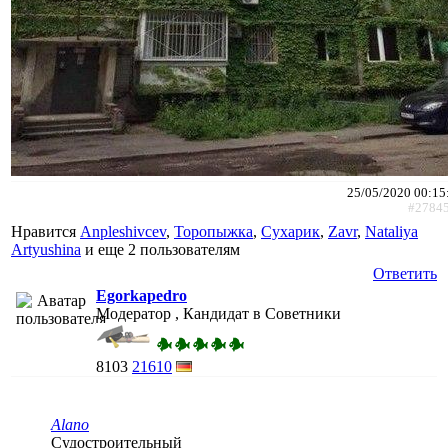
25/05/2020 00:15
#2784
Нравится
Anpleshivcev
,
Торопыжка
,
Сухарик
,
Zavr
,
Nataliya
Artyushina
и еще
2 пользователям
Ответить
Egorkapedro
Модератор , Кандидат в Советники
8103
21610
Alano
Судостроительный