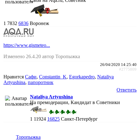
Свой на Aqa.ru, Советник
1
7832
6836
Воронеж
https://www.gismeteo...
Изменено 26.4.20 автор Торопыжка
26/04/2020 14:25:40
#2775809
Нравится
Сафи
,
Constantin_K
,
Egorkapedro
,
Nataliya
Artyushina
,
папоротник
Ответить
Nataliya Artyushina
На премодерации, Кандидат в Советники
1
11924
16825
Санкт-Петербург
Торопыжка