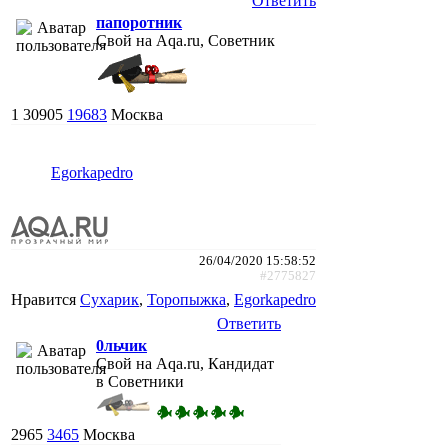
Ответить
папоротник
Свой на Aqa.ru, Советник
1
30905
19683
Москва
Egorkapedro
26/04/2020 15:58:52
#2775827
Нравится
Сухарик
,
Торопыжка
,
Egorkapedro
Ответить
0льчик
Свой на Aqa.ru, Кандидат
в Советники
2965
3465
Москва