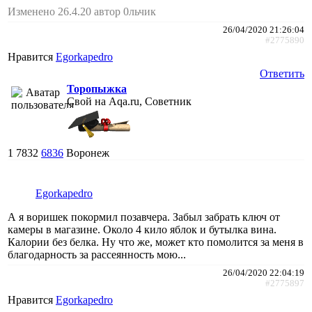
Изменено 26.4.20 автор 0льчик
26/04/2020 21:26:04
#2775890
Нравится
Egorkapedro
Ответить
Торопыжка
Свой на Aqa.ru, Советник
1
7832
6836
Воронеж
Egorkapedro
А я воришек покормил позавчера. Забыл забрать ключ от
камеры в магазине. Около 4 кило яблок и бутылка вина.
Калории без белка. Ну что же, может кто помолится за меня в
благодарность за рассеянность мою...
26/04/2020 22:04:19
#2775897
Нравится
Egorkapedro