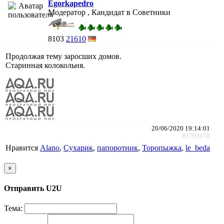
Egorkapedro
Модератор , Кандидат в Советники
8103
21610
Продолжая тему заросших домов.
Старинная колокольня.
20/06/2020 19:14:01
#2793678
Нравится
Alano
,
Сухарик
,
папоротник
,
Торопыжка
,
le_beda
×
Отправить U2U
Тема: