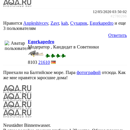
12/05/2020 03:50:02
#2780266
Нравится
Anpleshivcev
,
Zavr
,
kah
,
Сухарик
,
Egorkapedro
и еще
3 пользователям
Ответить
Egorkapedro
Модератор , Кандидат в Советники
8103
21610
Приехали на Балтийское море. Пара
фотографий
отсюда. Как
же мне нравятся заросшие дома!
Neustädter Binnenwasser.