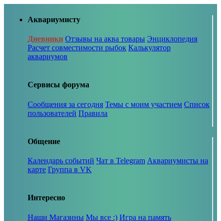
Аквариумисту
Дневники
Отзывы на аква товары
Энциклопедия
Расчет совместимости рыбок
Калькулятор
аквариумов
Сервисы форума
Сообщения за сегодня
Темы с моим участием
Список
пользователей
Правила
Общение
Календарь событий
Чат в Telegram
Аквариумисты на
карте
Группа в VK
Интересно
Наши Магазины
Мы все :)
Игра на память