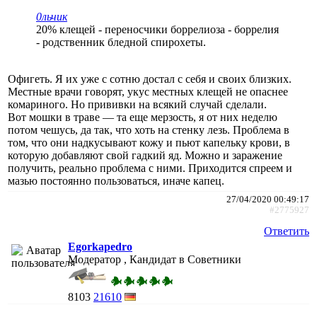
0льчик
20% клещей - переносчики боррелиоза - боррелия
- родственник бледной спирохеты.
Офигеть. Я их уже с сотню достал с себя и своих близких.
Местные врачи говорят, укус местных клещей не опаснее
комариного. Но прививки на всякий случай сделали.
Вот мошки в траве — та еще мерзость, я от них неделю
потом чешусь, да так, что хоть на стенку лезь. Проблема в
том, что они надкусывают кожу и пьют капельку крови, в
которую добавляют свой гадкий яд. Можно и заражение
получить, реально проблема с ними. Приходится спреем и
мазью постоянно пользоваться, иначе капец.
27/04/2020 00:49:17
#2775927
Ответить
Egorkapedro
Модератор , Кандидат в Советники
8103
21610