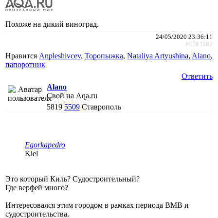
Похоже на дикий виноград.
24/05/2020 23:36:11
#2784582
Нравится
Anpleshivcev
,
Торопыжка
,
Nataliya Artyushina
,
Alano
,
папоротник
Ответить
Alano
Свой на Aqa.ru
5819
5509
Ставрополь
Egorkapedro
Kiel
Это который Киль? Судостроительный?
Где верфей много?
Интересовался этим городом в рамках периода ВМВ и
судостроительства.