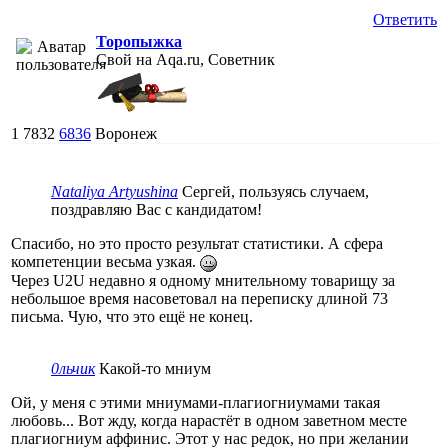
Ответить
Торопыжка
Свой на Aqa.ru, Советник
1
7832
6836
Воронеж
Nataliya Artyushina
Сергей, пользуясь случаем,
поздравляю Вас с кандидатом!
Спасибо, но это просто результат статистики. А сфера
компетенции весьма узкая.
Через U2U недавно я одному мнительному товарищу за
небольшое время насоветовал на переписку длиной 73
письма. Чую, что это ещё не конец.
0льчик
Какой-то мниум
Ой, у меня с этими мниумами-плагиогниумами такая
любовь... Вот жду, когда нарастёт в одном заветном месте
плагиогниум аффинис. Этот у нас редок, но при желании