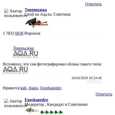
Ответить
Торопыжка
Свой на Aqa.ru, Советник
1
7832
6836
Воронеж
Торопыжка
Вспомнил, что сам фотографировал облака такого типа:
26/04/2020 18:24:40
#2775855
Нравится
kah
,
Alano
,
Egorkapedro
Ответить
Egorkapedro
Модератор , Кандидат в Советники