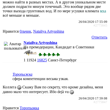
можно найти в разных местах. А в другом уникальном месте
должен подрасти мниум точечный. Это вообще рядом две
точки выхода грунтовых вод. И по мере усушки климата
мха
всё меньше и меньше.
26/04/2020 17:55:09
#2775845
Нравится
0льчик
,
Nataliya Artyushina
Ответить
Nataliya Artyushina
На премодерации, Кандидат в Советники
1
11924
16825
Санкт-Петербург
Торопыжка
сфера компетенции весьма узкая.
Коллега
Скажу Вам по секрету, что кроме дизайна, меня
давно мало что интересует. Ибо dеjà vu
26/04/2020 17:59:08
#2775847
Нравится
Торопыжка