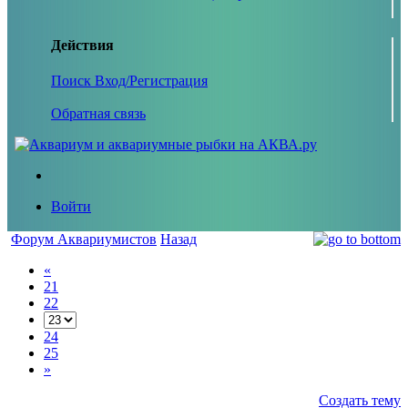
Действия
Поиск
Вход/Регистрация
Обратная связь
Войти
Форум Аквариумистов
Назад
«
21
22
24
25
»
Создать тему