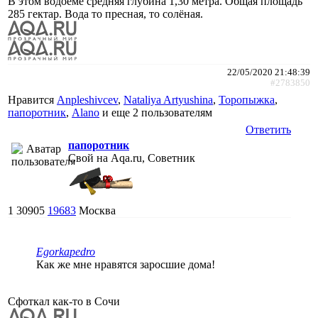
В этом водоёме средняя глубина 1,30 метра. Общая площадь
285 гектар. Вода то пресная, то солёная.
22/05/2020 21:48:39
#2783850
Нравится
Anpleshivcev
,
Nataliya Artyushina
,
Торопыжка
,
папоротник
,
Alano
и еще
2 пользователям
Ответить
папоротник
Свой на Aqa.ru, Советник
1
30905
19683
Москва
Egorkapedro
Как же мне нравятся заросшие дома!
Сфоткал как-то в Сочи