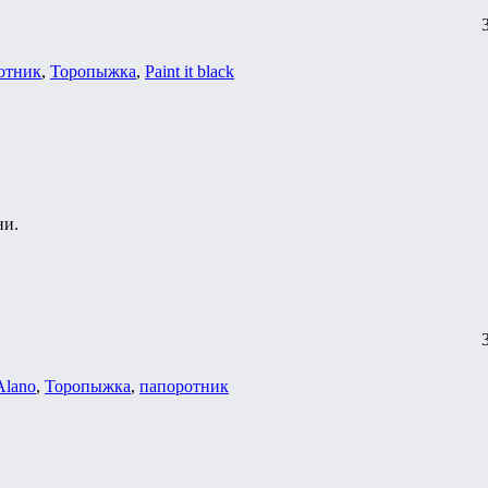
отник
,
Торопыжка
,
Paint it black
ни.
Alano
,
Торопыжка
,
папоротник