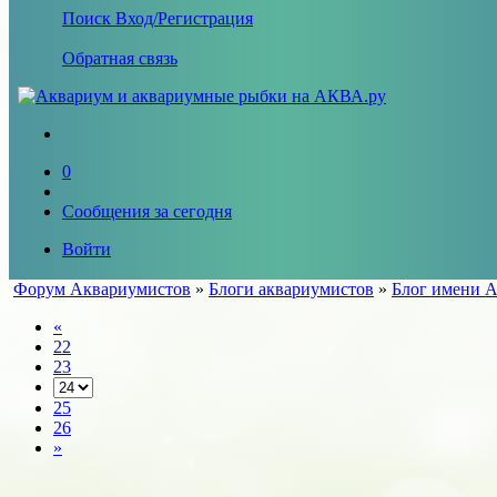
Поиск
Вход/Регистрация
Обратная связь
0
Сообщения за сегодня
Войти
Форум Аквариумистов
»
Блоги аквариумистов
»
Блог имени A
«
22
23
25
26
»