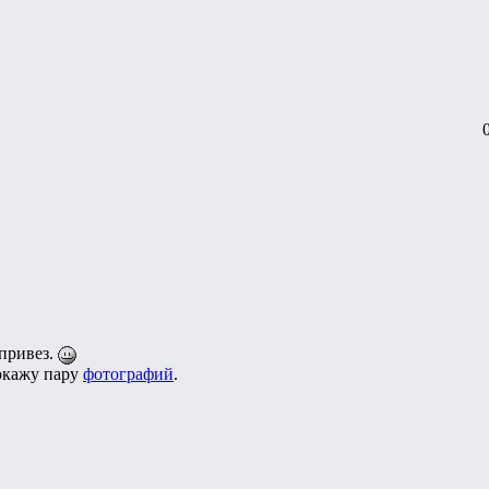
 привез.
покажу пару
фотографий
.