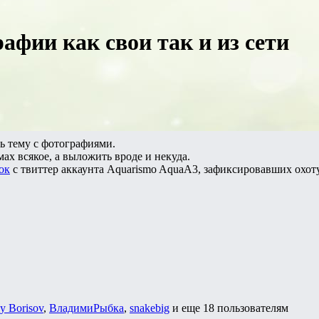
афии как свои так и из сети
ть тему с фотографиями.
мах всякое, а выложить вроде и некуда.
ок
с твиттер аккаунта Aquarismo AquaA3, зафиксировавших охоту
y Borisov
,
ВладимиРыбка
,
snakebig
и еще
18 пользователям