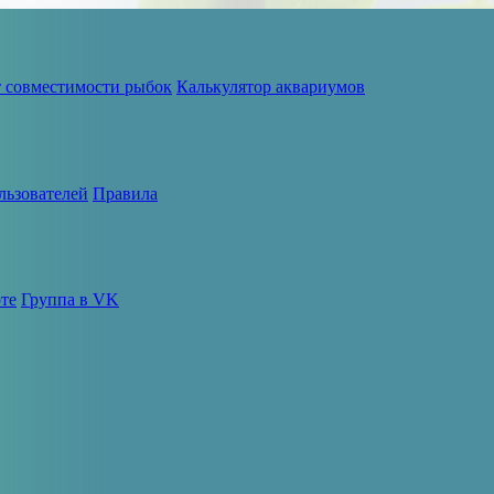
т совместимости рыбок
Калькулятор аквариумов
льзователей
Правила
те
Группа в VK