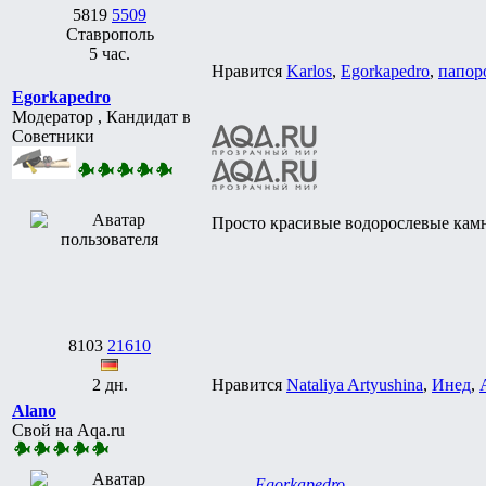
5819
5509
Ставрополь
5 час.
Нравится
Karlos
,
Egorkapedro
,
папор
Egorkapedro
Модератор , Кандидат в
Советники
Просто красивые водорослевые кам
8103
21610
2 дн.
Нравится
Nataliya Artyushina
,
Инед
,
Alano
Свой на Aqa.ru
Egorkapedro