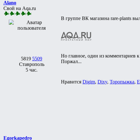
Alano
Свой на Aqa.ru
В группе ВК магазина rare-plants в
Но главное, один из комментариев 
5819
5509
Поржал...
Ставрополь
5 час.
Нравится
Digim
,
Dixy
,
Торопыжка
,
E
Egorkapedro