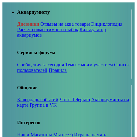
Аквариумисту
Дневники
Отзывы на аква товары
Энциклопедия
Расчет совместимости рыбок
Калькулятор
аквариумов
Сервисы форума
Сообщения за сегодня
Темы с моим участием
Список
пользователей
Правила
Общение
Календарь событий
Чат в Telegram
Аквариумисты на
карте
Группа в VK
Интересно
Наши Магазины
Мы все :)
Игра на память