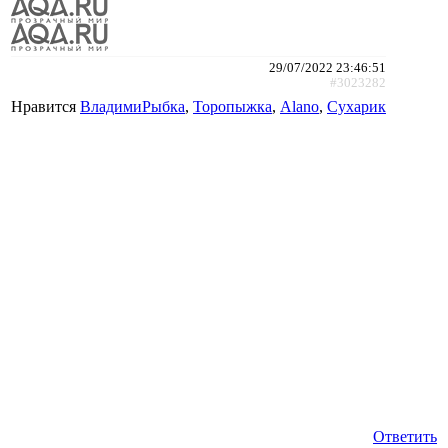
29/07/2022 23:46:51
#3023282
Нравится
ВладимиРыбка
,
Торопыжка
,
Alano
,
Сухарик
Ответить