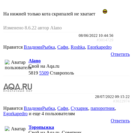
На нижней только кота скрипалей не хватает
Изменено 8.6.22 автор Alano
08/06/2022 10:44:56
#3014729
Нравится
ВладимиРыбка
,
Сафи
,
Roshka
,
Egorkapedro
Ответить
Alano
Свой на Aqa.ru
5819
5509
Ставрополь
28/07/2022 09:15:22
#3022974
Нравится
ВладимиРыбка
,
Сафи
,
Сухарик
,
папоротник
,
Egorkapedro
и еще
4 пользователям
Ответить
Торопыжка
Свой на Aqa.ru, Советник