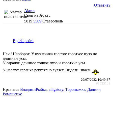
Ответить
Alano
Свой на Aqa.ru
5819
5509
Ставрополь
Egorkapedro
Не-а! Наоборот. У кузнечика толстое короткое пузо но
длинные усы.
У саранчи длинное тонкое пузо и короткие усы.
У нас тут саранча регулярно гуляет. Видели, знаем
29/07/2022 10:49:37
#3023161
Нравится
ВладимиРыбка
,
alligatory
,
Торопыжка
,
Даниил
Ромащенко