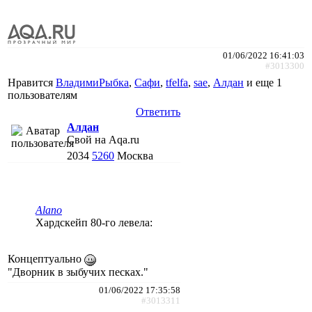
01/06/2022 16:41:03
#3013300
Нравится
ВладимиРыбка
,
Сафи
,
tfelfa
,
sae
,
Алдан
и еще
1
пользователям
Ответить
Алдан
Свой на Aqa.ru
2034
5260
Москва
Alano
Хардскейп 80-го левела:
Концептуально
"Дворник в зыбучих песках."
01/06/2022 17:35:58
#3013311