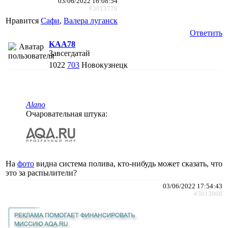
03/06/2022 16:08:54
#3013778
Нравится
Сафи
,
Валера луганск
Ответить
KAA78
Завсегдатай
1022
703
Новокузнецк
Alano
Очаровательная штука:
На
фото
видна система полива, кто-нибудь может сказать, что
это за распылители?
03/06/2022 17:54:43
#3013808