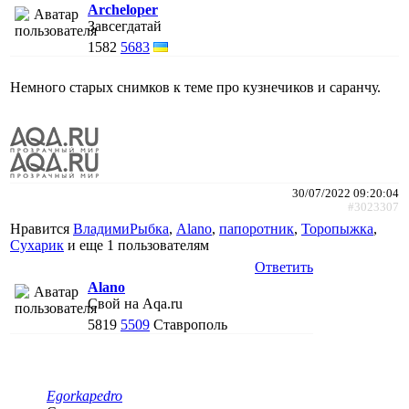
Archeloper
Завсегдатай
1582
5683
Немного старых снимков к теме про кузнечиков и саранчу.
30/07/2022 09:20:04
#3023307
Нравится
ВладимиРыбка
,
Alano
,
папоротник
,
Торопыжка
,
Сухарик
и еще
1 пользователям
Ответить
Alano
Свой на Aqa.ru
5819
5509
Ставрополь
Egorkapedro