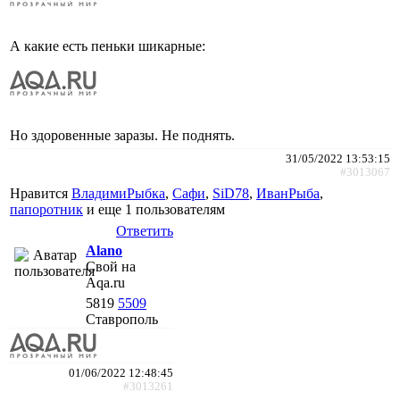
А какие есть пеньки шикарные:
Но здоровенные заразы. Не поднять.
31/05/2022 13:53:15
#3013067
Нравится
ВладимиРыбка
,
Сафи
,
SiD78
,
ИванРыба
,
папоротник
и еще
1 пользователям
Ответить
Alano
Свой на
Aqa.ru
5819
5509
Ставрополь
01/06/2022 12:48:45
#3013261