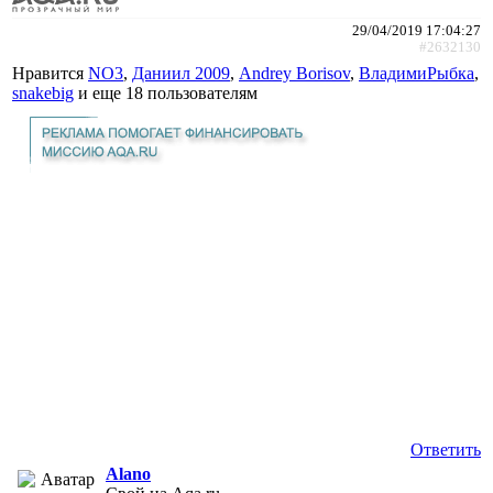
29/04/2019 17:04:27
#2632130
Нравится
NO3
,
Даниил 2009
,
Andrey Borisov
,
ВладимиРыбка
,
snakebig
и еще
18 пользователям
Ответить
Alano