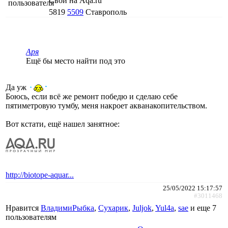
Свой на Aqa.ru
5819
5509
Ставрополь
Аря
Ещё бы место найти под это
Да уж
Боюсь, если всё же ремонт победю и сделаю себе
пятиметровую тумбу, меня накроет акванакопительством.
Вот кстати, ещё нашел занятное:
http://biotope-aquar...
25/05/2022 15:17:57
#3011468
Нравится
ВладимиРыбка
,
Сухарик
,
Juljok
,
Yul4a
,
sae
и еще
7
пользователям