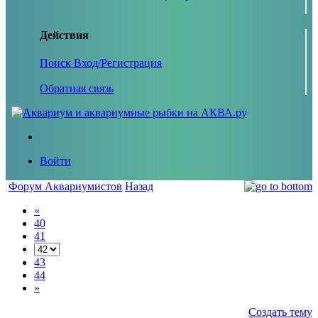
Действия
Поиск
Вход/Регистрация
Обратная связь
Войти
Форум Аквариумистов
Назад
«
40
41
43
44
»
Создать тему