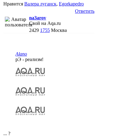
Нравится
Валера луганск
,
Egorkapedro
Ответить
na3arov
Свой на Aqa.ru
2429
1755
Москва
Alano
рЭ - реализм!
... ?