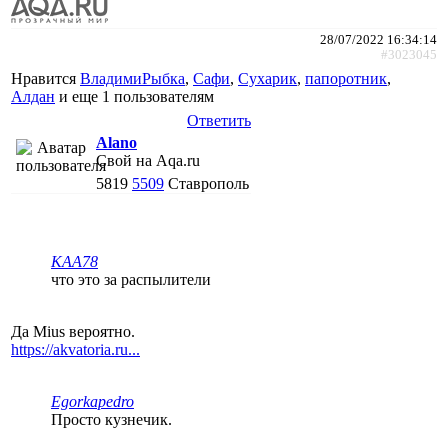
28/07/2022 16:34:14
#3023045
Нравится
ВладимиРыбка
,
Сафи
,
Сухарик
,
папоротник
,
Алдан
и еще
1 пользователям
Ответить
Alano
Свой на Aqa.ru
5819
5509
Ставрополь
KAA78
что это за распылители
Да Mius вероятно.
https://akvatoria.ru...
Egorkapedro
Просто кузнечик.