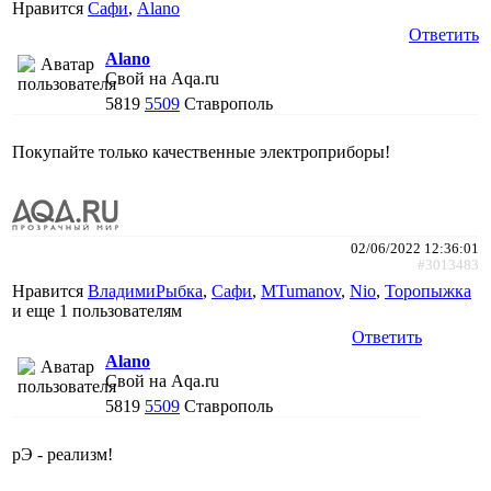
Нравится
Сафи
,
Alano
Ответить
Alano
Свой на Aqa.ru
5819
5509
Ставрополь
Покупайте только качественные электроприборы!
02/06/2022 12:36:01
#3013483
Нравится
ВладимиРыбка
,
Сафи
,
MTumanov
,
Nio
,
Торопыжка
и еще
1 пользователям
Ответить
Alano
Свой на Aqa.ru
5819
5509
Ставрополь
рЭ - реализм!