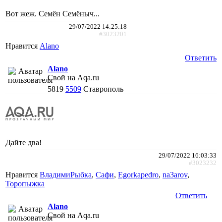
Вот жеж. Семён Семёныч...
29/07/2022 14:25:18
#3023201
Нравится
Alano
Ответить
Alano
Свой на Aqa.ru
5819
5509
Ставрополь
Дайте два!
29/07/2022 16:03:33
#3023232
Нравится
ВладимиРыбка
,
Сафи
,
Egorkapedro
,
na3arov
,
Торопыжка
Ответить
Alano
Свой на Aqa.ru