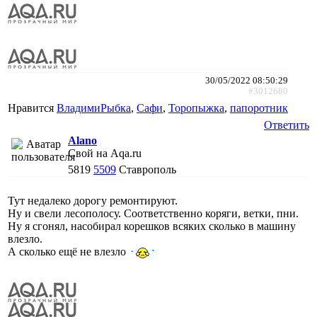
30/05/2022 08:50:29
#3012680
Нравится
ВладимиРыбка
,
Сафи
,
Торопыжка
,
папоротник
Ответить
Alano
Свой на Aqa.ru
5819
5509
Ставрополь
Тут недалеко дорогу ремонтируют.
Ну и свели лесополосу. Соответственно коряги, ветки, пни.
Ну я сгонял, насобирал корешков всяких сколько в машину
влезло.
А сколько ещё не влезло