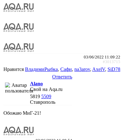
03/06/2022 11:09:22
#3013715
Нравится
ВладимиРыбка
,
Сафи
,
na3arov
,
AxelV
,
SiD78
Ответить
Alano
Свой на Aqa.ru
5819
5509
Ставрополь
Обожаю МиГ-21!