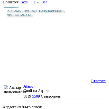
Нравится
Сафи
,
SiD78
,
sae
Ответить
Alano
Свой на Aqa.ru
5819
5509
Ставрополь
Хардскейп 80-го левела: