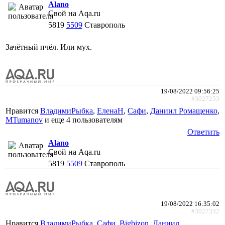
Alano
Свой на Aqa.ru
5819
5509
Ставрополь
Зачётный пчёл. Или мух.
19/08/2022 09:56:25
#3027253
Нравится
ВладимиРыбка
,
ЕленаН
,
Сафи
,
Даниил Ромащенко
,
MTumanov
и еще
4 пользователям
Ответить
Alano
Свой на Aqa.ru
5819
5509
Ставрополь
19/08/2022 16:35:02
#3027332
Нравится
ВладимиРыбка
,
Сафи
,
Bigbizon
,
Даниил