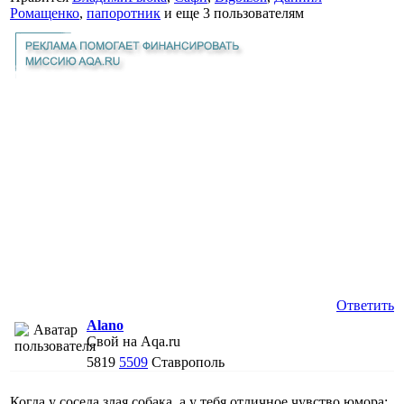
Ромащенко
,
папоротник
и еще
3 пользователям
Ответить
Alano
Свой на Aqa.ru
5819
5509
Ставрополь
Когда у соседа злая собака, а у тебя отличное чувство юмора: