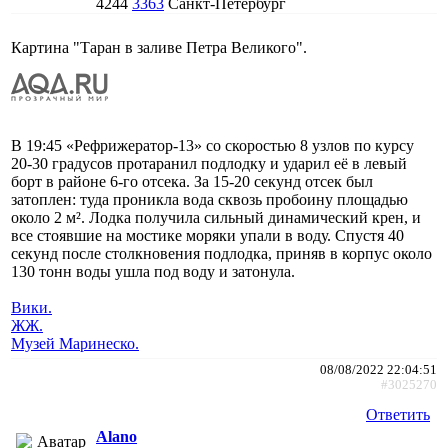
4244
3363
Санкт-Петербург
Картина "Таран в заливе Петра Великого".
В 19:45 «Рефрижератор-13» со скоростью 8 узлов по курсу
20-30 градусов протаранил подлодку и ударил её в левый
борт в районе 6-го отсека. За 15-20 секунд отсек был
затоплен: туда проникла вода сквозь пробоину площадью
около 2 м². Лодка получила сильный динамический крен, и
все стоявшие на мостике моряки упали в воду. Спустя 40
секунд после столкновения подлодка, приняв в корпус около
130 тонн воды ушла под воду и затонула.
Вики.
ЖЖ.
Музей Маринеско.
08/08/2022 22:04:51
#3025270
Ответить
Alano