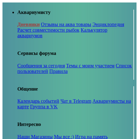
Аквариумисту
Дневники
Отзывы на аква товары
Энциклопедия
Расчет совместимости рыбок
Калькулятор
аквариумов
Сервисы форума
Сообщения за сегодня
Темы с моим участием
Список
пользователей
Правила
Общение
Календарь событий
Чат в Telegram
Аквариумисты на
карте
Группа в VK
Интересно
Наши Магазины
Мы все :)
Игра на память