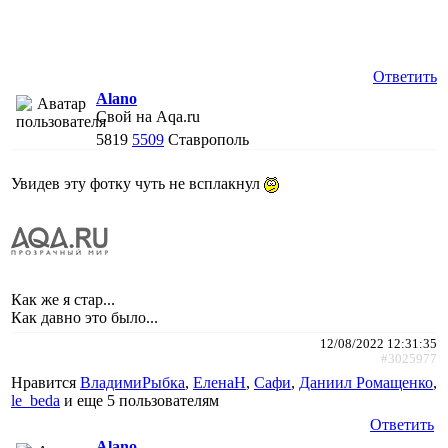
Ответить
Alano
Свой на Aqa.ru
5819
5509
Ставрополь
Увидев эту фотку чуть не всплакнул
Как же я стар...
Как давно это было...
12/08/2022 12:31:35
#3025977
Нравится
ВладимиРыбка
,
ЕленаН
,
Сафи
,
Даниил Ромащенко
,
le_beda
и еще
5 пользователям
Ответить
Alano