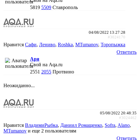
Свой на Aqa.ru
5819
5509
Ставрополь
04/08/2022 13:27:28
#3024170
Нравится
Сафи
,
Лениво
,
Roshka
,
MTumanov
,
Торопыжка
Ответить
Аря
Свой на Aqa.ru
2551
2055
Протвино
Неожиданно...
05/08/2022 20:48:35
#3024462
Нравится
ВладимиРыбка
,
Даниил Ромащенко
,
Sofra
,
Alano
,
MTumanov
и еще
2 пользователям
Ответить