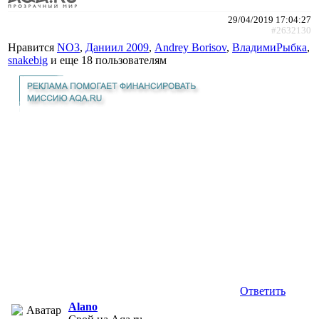
29/04/2019 17:04:27
#2632130
Нравится
NO3
,
Даниил 2009
,
Andrey Borisov
,
ВладимиРыбка
,
snakebig
и еще
18 пользователям
Ответить
Alano