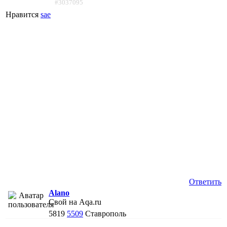
#3037095
Нравится
sae
Ответить
Alano
Свой на Aqa.ru
5819
5509
Ставрополь