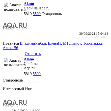
Alano
Свой на Aqa.ru
5819
5509
Ставрополь
30/09/2022 15:04:18
#3036096
Нравится
ВладимиРыбка
,
ЕленаН
,
MTumanov
,
Торопыжка
,
Алекс 56
Ответить
Alano
Свой на
Aqa.ru
5819
5509
Ставрополь
Интересный Икс
03/10/2022 11:31:22