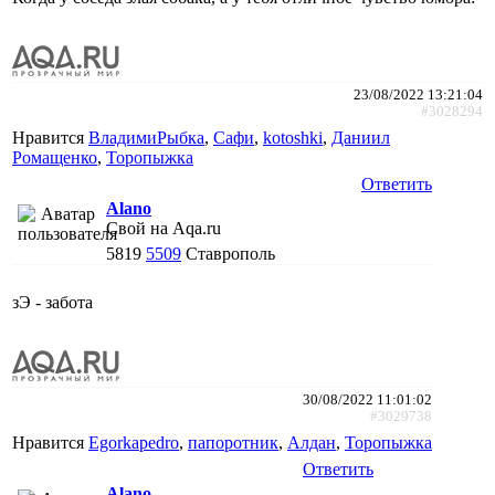
23/08/2022 13:21:04
#3028294
Нравится
ВладимиРыбка
,
Сафи
,
kotoshki
,
Даниил
Ромащенко
,
Торопыжка
Ответить
Alano
Свой на Aqa.ru
5819
5509
Ставрополь
зЭ - забота
30/08/2022 11:01:02
#3029738
Нравится
Egorkapedro
,
папоротник
,
Алдан
,
Торопыжка
Ответить
Alano