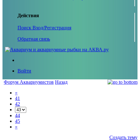
Действия
Поиск
Вход/Регистрация
Обратная связь
Войти
Форум Аквариумистов
Назад
«
41
42
44
45
»
Создать тему