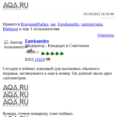
05/10/2022 16:50:40
#3037114
Нравится
ВладимиРыбка
,
sae
,
Egorkapedro
,
папоротник
,
Bigbizon
и еще
1 пользователям
Ответить
Egorkapedro
Модератор , Кандидат в Советники
8103
21610
Сегодня я поймал ловушкой для насекомых обычного
муравья, заглянувшего к нам в номер. Он длиной около двух
сантиметров.
Комара, точнее комариху, тоже поймал.