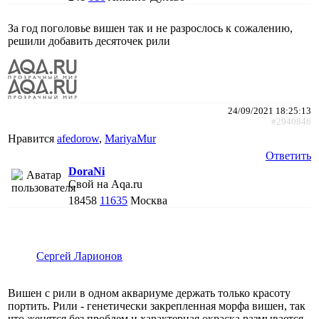
За год поголовье вишен так и не разрослось к сожалению,
решили добавить десяточек рили
24/09/2021 18:25:13
#2940846
Нравится
afedorow
,
MariyaMur
Ответить
DoraNi
Свой на Aqa.ru
18458
11635
Москва
Сергей Ларионов
Вишен с рили в одном аквариуме держать только красоту
портить. Рили - генетически закрепленная морфа вишен, так
что женятся без проблем и характерная окраска размывается