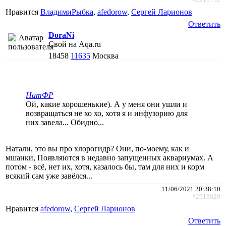
Нравится
ВладимиРыбка
,
afedorow
,
Сергей Ларионов
Ответить
DoraNi
Свой на Aqa.ru
18458
11635
Москва
НатФР
Ой, какие хорошенькие). А у меня они ушли и
возвращаться не хо хо, хотя я и инфузорию для
них завела... Обидно...
Натали, это вы про хлорогидр? Они, по-моему, как и
мшанки, Появляются в недавно запущенных аквариумах. А
потом - всё, нет их, хотя, казалось бы, там для них и корм
всякий сам уже завёлся...
11/06/2021 20:38:10
#2913820
Нравится
afedorow
,
Сергей Ларионов
Ответить