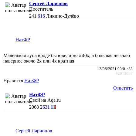
Сергей Ларионов
Посетитель
241
616
Ликино-Дулёво
НатФР
Маленькая лупа вроде бы ювелирная 40х, а большая не знаю
наверное около 2х или 4х кратная
12/06/2021 00:01:38
#2913887
Нравится
НатФР
Ответить
НатФР
Свой на Aqa.ru
2068
2631
Сергей Ларионов