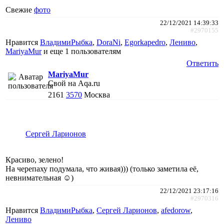
Свежие
фото
22/12/2021 14:39:33
#2970155
Нравится
ВладимиРыбка
,
DoraNi
,
Egorkapedro
,
Лениво
,
MariyaMur
и еще
1 пользователям
Ответить
MariyaMur
Свой на Aqa.ru
2161
3570
Москва
Сергей Ларионов
Красиво, зелено!
На черепаху подумала, что живая))) (только заметила её,
невнимательная ☺)
22/12/2021 23:17:16
#2970316
Нравится
ВладимиРыбка
,
Сергей Ларионов
,
afedorow
,
Лениво