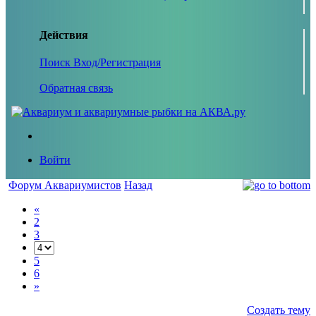
Действия
Поиск
Вход/Регистрация
Обратная связь
Войти
Форум Аквариумистов
Назад
«
2
3
5
6
»
Создать тему