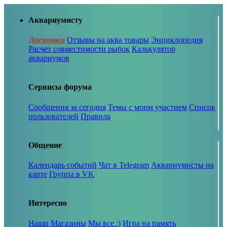
Аквариумисту
Дневники
Отзывы на аква товары
Энциклопедия
Расчет совместимости рыбок
Калькулятор
аквариумов
Сервисы форума
Сообщения за сегодня
Темы с моим участием
Список
пользователей
Правила
Общение
Календарь событий
Чат в Telegram
Аквариумисты на
карте
Группа в VK
Интересно
Наши Магазины
Мы все :)
Игра на память