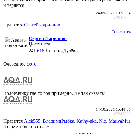
и теряется.
24/09/2021 19:51:54
#2940864
Нравится
Сергей Ларионов
Ответить
Сергей Ларионов
Посетитель
241
616
Ликино-Дулёво
Очередное
фото
:
Водоемчику где-то год примерно, ДР так сказать)
14/10/2021 15:48:36
#2947083
Нравится
Alek555
,
ВладимиРыбка
,
Kathy-nka
,
Nio
,
MariyaMur
и еще
3 пользователям
Ответить