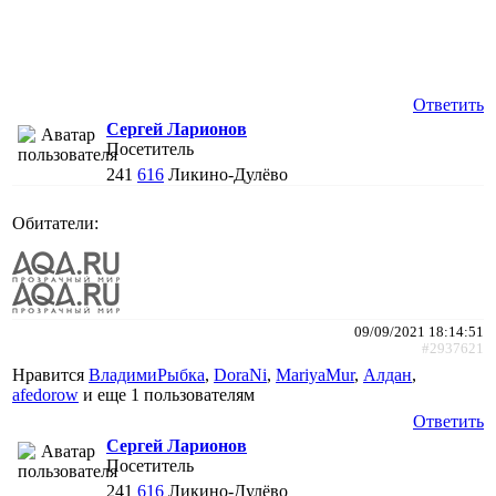
Ответить
Сергей Ларионов
Посетитель
241
616
Ликино-Дулёво
Обитатели:
09/09/2021 18:14:51
#2937621
Нравится
ВладимиРыбка
,
DoraNi
,
MariyaMur
,
Алдан
,
afedorow
и еще
1 пользователям
Ответить
Сергей Ларионов
Посетитель
241
616
Ликино-Дулёво