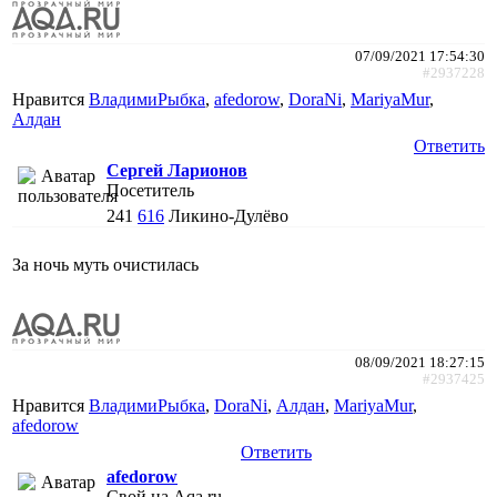
07/09/2021 17:54:30
#2937228
Нравится
ВладимиРыбка
,
afedorow
,
DoraNi
,
MariyaMur
,
Алдан
Ответить
Сергей Ларионов
Посетитель
241
616
Ликино-Дулёво
За ночь муть очистилась
08/09/2021 18:27:15
#2937425
Нравится
ВладимиРыбка
,
DoraNi
,
Алдан
,
MariyaMur
,
afedorow
Ответить
afedorow
Свой на Aqa.ru