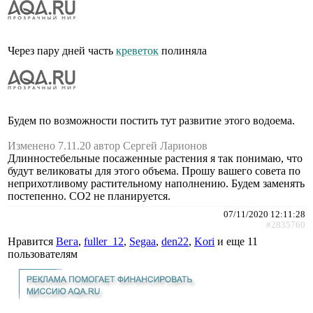
Через пару дней часть
креветок
полиняла
Будем по возможности постить тут развитие этого водоема.
Изменено 7.11.20 автор Сергей Ларионов
Длинностебельные посаженные растения я так понимаю, что
будут великоваты для этого объема. Прошу вашего совета по
неприхотливому растительному наполнению. Будем заменять
постепенно. CO2 не планируется.
07/11/2020 12:11:28
#2835760
Нравится
Вега
,
fuller_12
,
Segaa
,
den22
,
Kori
и еще
11
пользователям