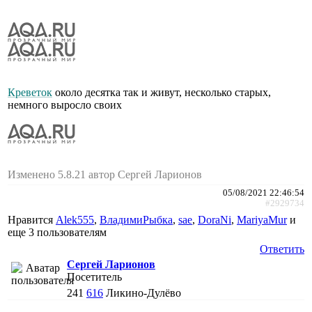
Креветок
около десятка так и живут, несколько старых,
немного выросло своих
Изменено 5.8.21 автор Сергей Ларионов
05/08/2021 22:46:54
#2929734
Нравится
Alek555
,
ВладимиРыбка
,
sae
,
DoraNi
,
MariyaMur
и
еще
3 пользователям
Ответить
Сергей Ларионов
Посетитель
241
616
Ликино-Дулёво