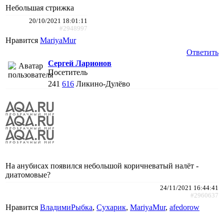
Небольшая стрижка
20/10/2021 18:01:11
#2948997
Нравится
MariyaMur
Ответить
Сергей Ларионов
Посетитель
241
616
Ликино-Дулёво
На анубисах появился небольшой коричневатый налёт -
диатомовые?
24/11/2021 16:44:41
#2960637
Нравится
ВладимиРыбка
,
Сухарик
,
MariyaMur
,
afedorow