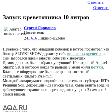
Ответить
Ответить
Запуск креветочника 10 литров
Сергей Ларионов
Посетитель
241
616
Ликино-Дулёво
Началось с того, что младший ребёнок в ютубе посмотрел как
блогер SLIVKI SHOW держит у себя
вишневых
креветок
и
сын загорелся идеей завести себе этих зверушек.
Домом для них был выбран пустующий 10 литровый Aquael
Shrimp Set, в котором когда то раньше у меня жили
петухи
.
Благо все оборудование было исправно - штатный
светильник, фильтр PAT-mini.
Молодой аквариумист подошёл основательно - субстрат ISTA
Premium Soil, декорации - два куска лавы, была залита вода из
действующего травника и через неделю пущены 3 самца и 3
самки вишен.