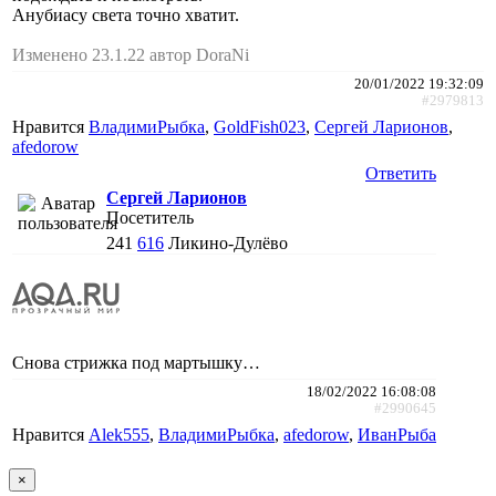
Анубиасу света точно хватит.
Изменено 23.1.22 автор DoraNi
20/01/2022 19:32:09
#2979813
Нравится
ВладимиРыбка
,
GoldFish023
,
Сергей Ларионов
,
afedorow
Ответить
Сергей Ларионов
Посетитель
241
616
Ликино-Дулёво
Снова стрижка под мартышку…
18/02/2022 16:08:08
#2990645
Нравится
Alek555
,
ВладимиРыбка
,
afedorow
,
ИванРыба
×