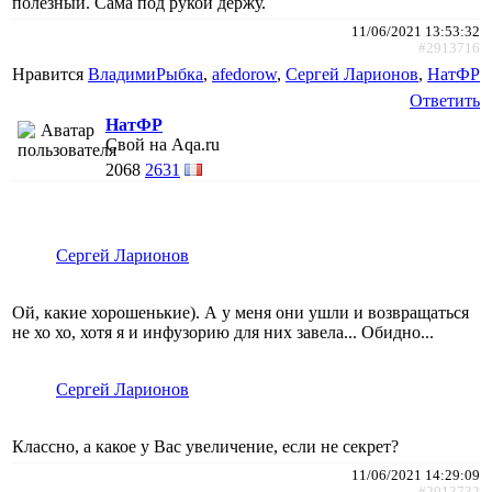
полезный. Сама под рукой держу.
11/06/2021 13:53:32
#2913716
Нравится
ВладимиРыбка
,
afedorow
,
Сергей Ларионов
,
НатФР
Ответить
НатФР
Свой на Aqa.ru
2068
2631
Сергей Ларионов
Ой, какие хорошенькие). А у меня они ушли и возвращаться
не хо хо, хотя я и инфузорию для них завела... Обидно...
Сергей Ларионов
Классно, а какое у Вас увеличение, если не секрет?
11/06/2021 14:29:09
#2913732