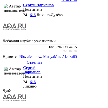
Сергей Ларионов
Посетитель
241
616
Ликино-Дулёво
Добавили анубиас узколистный
18/10/2021 19:44:55
#2948386
Нравится
Nio
,
afedorow
,
MariyaMur
,
Alenka05
Ответить
Сергей
Ларионов
Посетитель
241
616
Ликино-
Дулёво