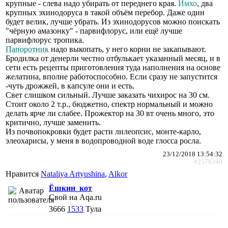
крупные - слева надо убирать от переднего края.
Имхо
, два
крупных эхинодоруса в такой объём перебор. Даже один
будет велик, лучше убрать. Из эхинодорусов можно поискать
"чёрную амазонку" - парвифлорус, или ещё лучше
парвифлорус тропика.
Папоротник
надо выкопать, у него корни не закапывают.
Бродилка от денерли честно отбулькает указанный месяц, и в
сети есть рецепты приготовления туда наполнения на основе
желатина, вполне работоспособно. Если сразу не запустится
-чуть дрожжей, в капсуле они и есть.
Свет слишком сильный. Лучше заказать чихирос на 30 см.
Стоит около 2 т.р., бюджетно, спектр нормальный и можно
делать ярче ли слабее. Прожектор на 30 вт очень много, это
критично, лучше заменить.
Из почвопокровки будет расти лилеопсис, монте-карло,
элеохарисы, у меня в водопроводной воде глосса росла.
23/12/2018 13:54:32
#2576349
Нравится
Nataliya Artyushina
,
Alkor
Ёшкин_кот
Свой на Aqa.ru
3666
1533
Тула