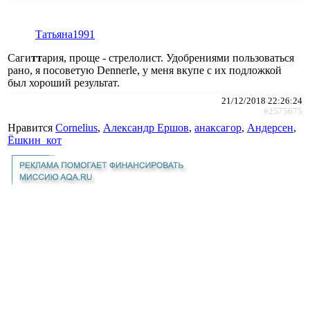
Татьяна1991
Саги
тт
ария, проще - стрелолист. Удобрениями пользоваться
рано, я посоветую Dennerle, у меня вкупе с их подложкой
был хороший результат.
21/12/2018 22:26:24
#2575675
Нравится
Cornelius
,
Александр Ершов
,
анаксагор
,
Андерсен
,
Ёшкин_кот