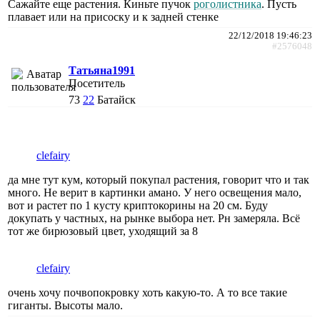
Сажайте еще растения. Киньте пучок
роголистника
. Пусть
плавает или на присоску и к задней стенке
22/12/2018 19:46:23
#2576048
Татьяна1991
Посетитель
73
22
Батайск
clefairy
да мне тут кум, который покупал растения, говорит что и так
много. Не верит в картинки амано. У него освещения мало,
вот и растет по 1 кусту криптокорины на 20 см. Буду
докупать у частных, на рынке выбора нет. Рн замеряла. Всё
тот же бирюзовый цвет, уходящий за 8
clefairy
очень хочу почвопокровку хоть какую-то. А то все такие
гиганты. Высоты мало.