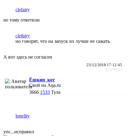
clefairy
не тому ответили
clefairy
но говорят, что на запуск их лучше не сажать
А вот здесь не согласен
23/12/2018 17:12:45
#2576453
Ёшкин_кот
Свой на Aqa.ru
3666
1533
Тула
lonelity
упс...исправил