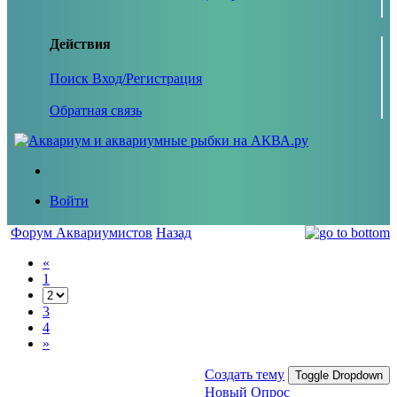
Действия
Поиск
Вход/Регистрация
Обратная связь
Войти
Форум Аквариумистов
Назад
«
1
3
4
»
Создать тему
Toggle Dropdown
Новый Опрос