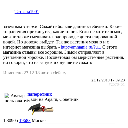
Татьяна1991
зачем вам эти эхи. Сажайте больше длинностебельки. Какие
то растения приживутся, какие то нет. Если не хотите осмос,
можно также смешивать водопровод с дистиллированной
водой. Но дороже выйдет. Так же растения можно и с
интернет магазина выбрать -
http://ammania.ru/?u...
С этого
магазина отзывы все хорошие. Зимой отправляют в
утепленной коробке. Посоветовал бы меристемные растения,
но говорят, что на запуск их лучше не сажать
Изменено 23.12.18 автор clefairy
23/12/2018 17:09:23
#2576451
папоротник
Свой на Aqa.ru, Советник
1
30905
19683
Москва