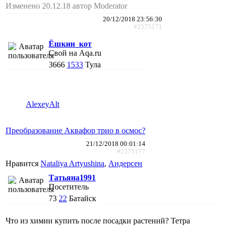
Изменено 20.12.18 автор Moderator
20/12/2018 23:56:30
#2575171
Ёшкин_кот
Свой на Aqa.ru
3666
1533
Тула
AlexeyAlt
Преобразование Аквафор трио в осмос?
21/12/2018 00:01:14
#2575177
Нравится
Nataliya Artyushina
,
Андерсен
Татьяна1991
Посетитель
73
22
Батайск
Что из химии купить после посадки растений? Тетра