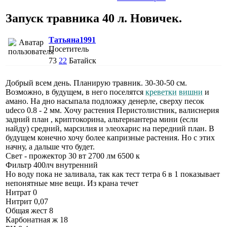
Запуск травника 40 л. Новичек.
Татьяна1991
Посетитель
73
22
Батайск
Добрый всем день. Планирую травник. 30-30-50 см.
Возможно, в будущем, в него поселятся
креветки
вишни
и
амано. На дно насыпала подложку денерле, сверху песок
udeco 0.8 - 2 мм. Хочу растения Перистолистник, валиснерия
задний план , криптокорина, альтернантера мини (если
найду) средний, марсилия и элеохарис на передний план. В
будущем конечно хочу более капризные растения. Но с этих
начну, а дальше что будет.
Свет - прожектор 30 вт 2700 лм 6500 к
Фильтр 400лч внутренний
Но воду пока не заливала, так как тест тетра 6 в 1 показывает
непонятные мне вещи. Из крана течет
Нитрат 0
Нитрит 0,07
Общая жест 8
Карбонатная ж 18