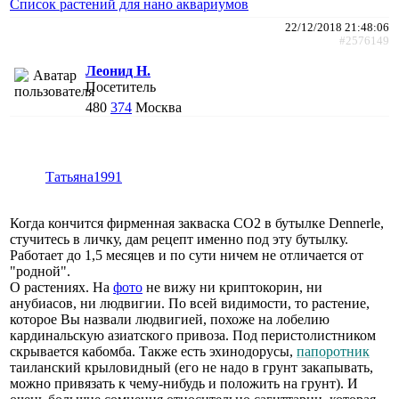
Список растений для нано аквариумов
22/12/2018 21:48:06
#2576149
Леонид Н.
Посетитель
480
374
Москва
Татьяна1991
Когда кончится фирменная закваска СО2 в бутылке Dennerle,
стучитесь в личку, дам рецепт именно под эту бутылку.
Работает до 1,5 месяцев и по сути ничем не отличается от
"родной".
О растениях. На
фото
не вижу ни криптокорин, ни
анубиасов, ни людвигии. По всей видимости, то растение,
которое Вы назвали людвигией, похоже на лобелию
кардинальскую азиатского привоза. Под перистолистником
скрывается кабомба. Также есть эхинодорусы,
папоротник
таиланский крыловидный (его не надо в грунт закапывать,
можно привязать к чему-нибудь и положить на грунт). И