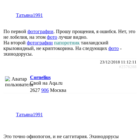
Татьяна1991
По первой
фотографии
. Прошу прощения, я ошибся. Нет, это
не лобелия, на этом
фото
лучше видно.
На второй
фотографии
папоротник
таиландский
крыловидный, не криптокорина. На следующих
фото
-
эхинодорусы.
23/12/2018 11:12:11
#2576288
Cornelius
Свой на Aqa.ru
2627
906
Москва
Татьяна1991
Это точно офиопогон, и не саггитария. Эхинодорусы