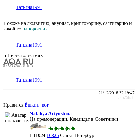
Татьяна1991
Похоже на людвигию, анубиас, криптокорину, саггитарию и
какой то
папоротник
Татьяна1991
и Перистолистник
Татьяна1991
21/12/2018 22:19:47
#2575659
Нравится
Ёшкин_кот
Nataliya Artyushina
На премодерации, Кандидат в Советники
1
11924
16825
Санкт-Петербург