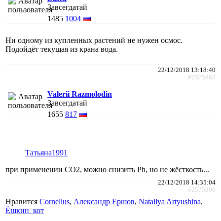
Завсегдатай
1485
1004
Ни одному из купленных растений не нужен осмос.
Подойдёт текущая из крана вода.
22/12/2018 13:18:40
#2575863
Valerii Razmolodin
Завсегдатай
1655
817
Татьяна1991
при применении СО2, можно снизить Ph, но не жёсткость...
22/12/2018 14:35:04
#2575896
Нравится
Cornelius
,
Александр Ершов
,
Nataliya Artyushina
,
Ёшкин_кот