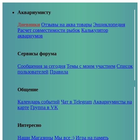
Аквариумисту
Дневники
Отзывы на аква товары
Энциклопедия
Расчет совместимости рыбок
Калькулятор
аквариумов
Сервисы форума
Сообщения за сегодня
Темы с моим участием
Список
пользователей
Правила
Общение
Календарь событий
Чат в Telegram
Аквариумисты на
карте
Группа в VK
Интересно
Наши Магазины
Мы все :)
Игра на память