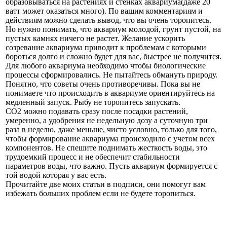
образовываться на растениях и стенках аквариума(даже 20
ватт может оказаться много). По вашим комментариям и
действиям можно сделать вывод, что вы очень торопитесь.
Но нужно понимать, что аквариум молодой, грунт пустой, на
пустых камнях ничего не растет. Желание ускорить
созревание аквариума приводит к проблемам с которыми
бороться долго и сложно будет для вас, быстрее не получится.
Для любого аквариума необходимо чтобы биологические
процессы сформировались. Не пытайтесь обмануть природу.
Понятно, что советы очень противоречивы. Пока вы не
понимаете что происходить в аквариуме ориентируйтесь на
медленный запуск. Рыбу не торопитесь запускать.
СО2 можно подавать сразу после посадки растений,
умеренно, а удобрения не недельную дозу а суточную три
раза в неделю, даже меньше, чисто условно, только для того,
чтобы формирование аквариума происходило с учетом всех
компонентов. Не спешите поднимать жесткость воды, это
трудоемкий процесс и не обеспечит стабильности
параметров воды, что важно. Пусть аквариум формируется с
той водой которая у вас есть.
Прочитайте две моих статьи в подписи, они помогут вам
избежать больших проблем если не будете торопиться.