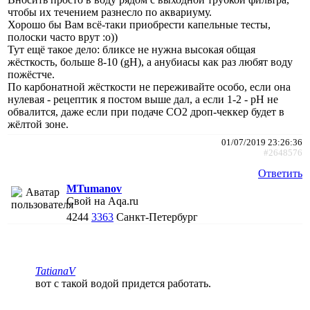
чтобы их течением разнесло по аквариуму.
Хорошо бы Вам всё-таки приобрести капельные тесты,
полоски часто врут :о))
Тут ещё такое дело: бликсе не нужна высокая общая
жёсткость, больше 8-10 (gH), а анубиасы как раз любят воду
пожёстче.
По карбонатной жёсткости не переживайте особо, если она
нулевая - рецептик я постом выше дал, а если 1-2 - pH не
обвалится, даже если при подаче СО2 дроп-чеккер будет в
жёлтой зоне.
01/07/2019 23:26:36
#2648576
Ответить
MTumanov
Свой на Aqa.ru
4244
3363
Санкт-Петербург
TatianaV
вот с такой водой придется работать.