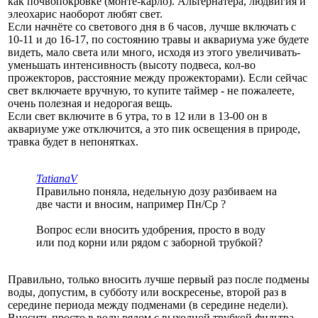
как почвопокровке (монте-карло). Альтернатера, людвигия и
элеохарис наоборот любят свет.
Если начнёте со светового дня в 6 часов, лучше включать с
10-11 и до 16-17, по состоянию травы и аквариума уже будете
видеть, мало света или много, исходя из этого увеличивать-
уменьшать интенсивность (высоту подвеса, кол-во
прожекторов, расстояние между прожекторами). Если сейчас
свет включаете вручную, то купите таймер - не пожалеете,
очень полезная и недорогая вещь.
Если свет включите в 6 утра, то в 12 или в 13-00 он в
аквариуме уже отключится, а это пик освещения в природе,
травка будет в непонятках.
TatianaV
Правильно поняла, недельную дозу разбиваем на
две части и вносим, например Пн/Ср ?
Вопрос если вносить удобрения, просто в воду
или под корни или рядом с заборной трубкой?
Правильно, только вносить лучше первый раз после подмены
воды, допустим, в субботу или воскресенье, второй раз в
середине периода между подменами (в середине недели).
Вносить просто в воду рядом с выходной трубкой фильтра,