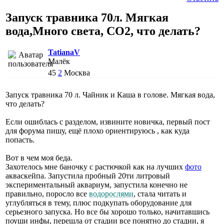
Запуск травника 70л. Мягкая
вода,Много света, СО2, что делать?
TatianaV
Малёк
45
2
Москва
Запуск травника 70 л. Чайник и Каша в голове. Мягкая вода,
что делать?
Если ошиблась с разделом, извините новичка, первый пост
для форума пишу, ещё плохо ориентируюсь , как куда
попасть.
Вот в чем моя беда.
Захотелось мне баночку с растючкой как на лучших
фото
акваскейпа. Запустила пробный 20ти литровый
экспериментальный аквариум, запустила конечно не
правильно, поросло все
водорослями
, стала читать и
углубляться в тему, плюс подкупать оборудование для
серьезного запуска. Но все бы хорошо только, начитавшись
поуши инфы, перешла от стадии все понятно до стадии, я