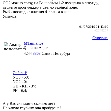
СО2 можно сразу, на Ваш объём 1-2 пузырька в секунду,
держите дроп-чеккер в светло-зелёной зоне.
Рыб - после достижения балланса в акве.
Успехов.
01/07/2019 01:43:10
#2648257
Ответить
MTumanov
Свой на Aqa.ru
4244
3363
Санкт-Петербург
TatianaV
NO3 - 50;
NO2 - 0;
GH - KH - 3°d;
PH - 6,4;
А у Вас скважине сколько лет?
На какую глубину она пробурена?