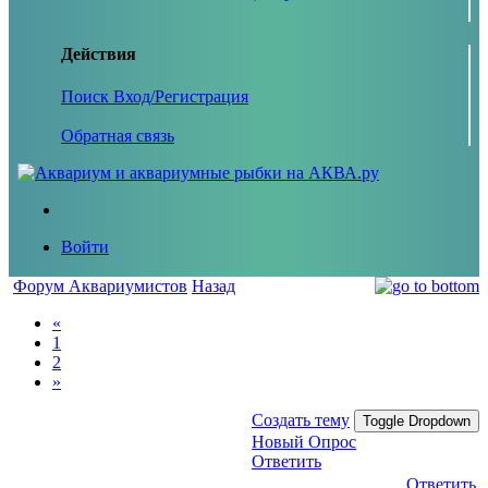
Действия
Поиск
Вход/Регистрация
Обратная связь
Войти
Форум Аквариумистов
Назад
«
1
2
»
Создать тему
Toggle Dropdown
Новый Опрос
Ответить
Ответить