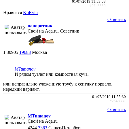
01/07/2019 11:53:08
#2648330
Нравится
KoRvin
Ответить
папоротник
Свой на Aqa.ru, Советник
1
30905
19683
Москва
MTumanov
И рядом туалет или компостная куча.
или неправильно уложенную трубу к септику порвало,
нередкий вариант.
01/07/2019 11:55:30
#2648331
Ответить
MTumanov
Свой на Aqa.ru
4244
3363
Санкт-Петербург