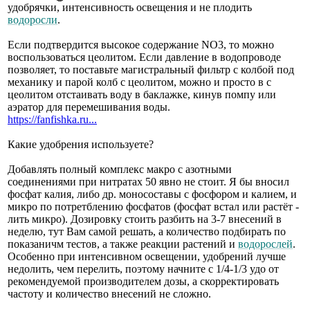
удобрячки, интенсивность освещения и не плодить
водоросли
.
Если подтвердится высокое содержание NO3, то можно
воспользоваться цеолитом. Если давление в водопроводе
позволяет, то поставьте магистральный фильтр с колбой под
механику и парой колб с цеолитом, можно и просто в с
цеолитом отстаивать воду в баклажке, кинув помпу или
аэратор для перемешивания воды.
https://fanfishka.ru...
Какие удобрения используете?
Добавлять полный комплекс макро с азотными
соединениями при нитратах 50 явно не стоит. Я бы вносил
фосфат калия, либо др. моносоставы с фосфором и калием, и
микро по потретблению фосфатов (фосфат встал или растёт -
лить микро). Дозировку стоить разбить на 3-7 внесений в
неделю, тут Вам самой решать, а количество подбирать по
показаничм тестов, а также реакции растений и
водорослей
.
Особенно при интенсивном освещении, удобрений лучше
недолить, чем перелить, поэтому начните с 1/4-1/3 удо от
рекомендуемой производителем дозы, а скорректировать
частоту и количество внесений не сложно.