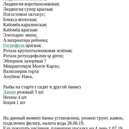
Людвигия коротконожковая;
Людвигия супер красная;
Погостемон октопус;
Бликса японская;
Кабомба каралинская;
Кабомба красная;
Элеохарис мини;
Альтернатера рейнека;
Гигрофила
арагвая;
Ротала крупнотычинковая зелёная;
Ротала ротундифолия sp green;
Эйхорния лазоревая ?
Микрантемум Монте Карло;
Валиснерия торта
Анубиас Нана.
Рыбы на старте ( сидят в другой банке)
Данио
розовый 5 шт
Неоны 4 шт
Боция 1 шт
На данный момент банка установлена, уложен грунт, камни,
подключен фильтр, налита вода 28.06.19.
Еду покупать растения, планирую посадку на 4 день 1.07.19 ,