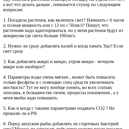
а вот что делать дальше , начинается ступор по следующим
вопросам:
1. Посадила растения, как включать свет? Начинать с 6 часов
и полная мощность или с 12 но с 50лм/л? Пишут, что
растениям надо адаптироваться, но у меня растения будут из
аквариума где света больше 100лм/л.
2. Нужно ли сразу добавлять калий и когда начать Удо? Если
свет сразу
3. Как добавлять макро и микро, утром микро - вечером
макро или наоборот?
4. Параметры воды очень мягкие , может быть повысить
только фосфаты и с помощью спец средств увеличивать
жесткость? Тут не могу вообще понять, во всех статьях
описаны, в большинстве своем, процессы понижения , а у
меня якобы надо повышать.
5. Как и когда с такими параметрами подавать СО2 ? Не
провалю ли я PH
6. Перед запуском рыбы добавлять ли стартовых бактерий
сера? Можно ли запускать рубу через неделю после посадки