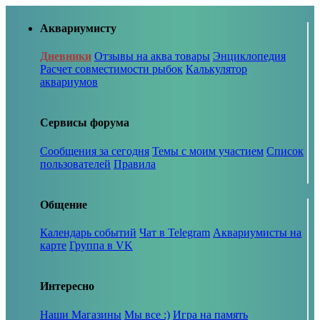
Аквариумисту
Дневники
Отзывы на аква товары
Энциклопедия
Расчет совместимости рыбок
Калькулятор
аквариумов
Сервисы форума
Сообщения за сегодня
Темы с моим участием
Список
пользователей
Правила
Общение
Календарь событий
Чат в Telegram
Аквариумисты на
карте
Группа в VK
Интересно
Наши Магазины
Мы все :)
Игра на память