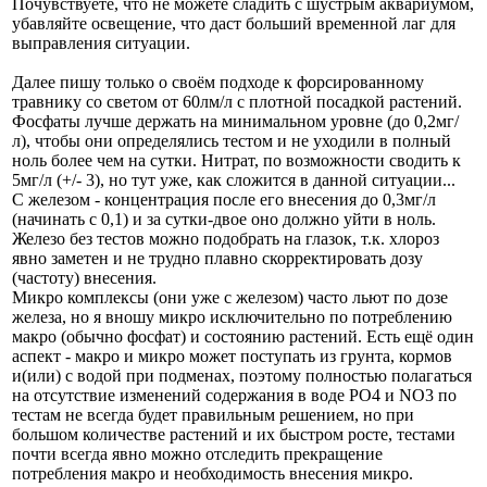
Почувствуете, что не можете сладить с шустрым аквариумом,
убавляйте освещение, что даст больший временной лаг для
выправления ситуации.
Далее пишу только о своём подходе к форсированному
травнику со светом от 60лм/л с плотной посадкой растений.
Фосфаты лучше держать на минимальном уровне (до 0,2мг/
л), чтобы они определялись тестом и не уходили в полный
ноль более чем на сутки. Нитрат, по возможности сводить к
5мг/л (+/- 3), но тут уже, как сложится в данной ситуации...
С железом - концентрация после его внесения до 0,3мг/л
(начинать с 0,1) и за сутки-двое оно должно уйти в ноль.
Железо без тестов можно подобрать на глазок, т.к. хлороз
явно заметен и не трудно плавно скорректировать дозу
(частоту) внесения.
Микро комплексы (они уже с железом) часто льют по дозе
железа, но я вношу микро исключительно по потреблению
макро (обычно фосфат) и состоянию растений. Есть ещё один
аспект - макро и микро может поступать из грунта, кормов
и(или) с водой при подменах, поэтому полностью полагаться
на отсутствие изменений содержания в воде PO4 и NO3 по
тестам не всегда будет правильным решением, но при
большом количестве растений и их быстром росте, тестами
почти всегда явно можно отследить прекращение
потребления макро и необходимость внесения микро.