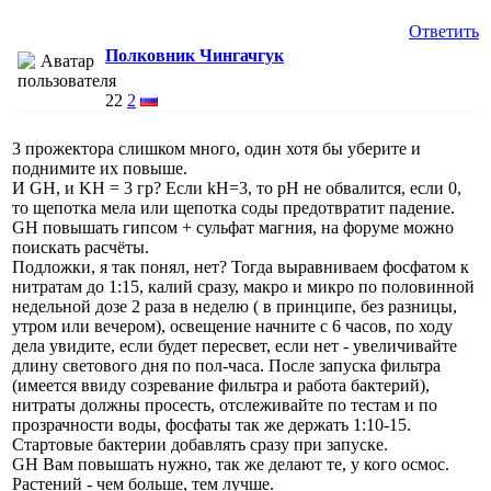
Ответить
Полковник Чингачгук
22
2
3 прожектора слишком много, один хотя бы уберите и
поднимите их повыше.
И GH, и KH = 3 гр? Если kH=3, то pH не обвалится, если 0,
то щепотка мела или щепотка соды предотвратит падение.
GH повышать гипсом + сульфат магния, на форуме можно
поискать расчёты.
Подложки, я так понял, нет? Тогда выравниваем фосфатом к
нитратам до 1:15, калий сразу, макро и микро по половинной
недельной дозе 2 раза в неделю ( в принципе, без разницы,
утром или вечером), освещение начните с 6 часов, по ходу
дела увидите, если будет пересвет, если нет - увеличивайте
длину светового дня по пол-часа. После запуска фильтра
(имеется ввиду созревание фильтра и работа бактерий),
нитраты должны просесть, отслеживайте по тестам и по
прозрачности воды, фосфаты так же держать 1:10-15.
Стартовые бактерии добавлять сразу при запуске.
GH Вам повышать нужно, так же делают те, у кого осмос.
Растений - чем больше, тем лучше.