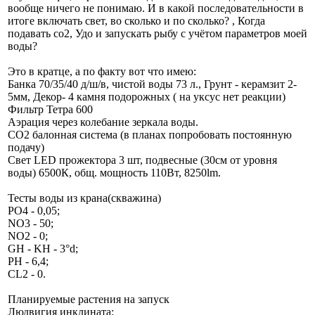
вообще ничего не понимаю. И в какой последовательности в
итоге включать свет, во сколько и по сколько? , Когда
подавать со2, Удо и запускать рыбу с учётом параметров моей
воды?
Это в кратце, а по факту вот что имею:
Банка 70/35/40 д/ш/в, чистой воды 73 л., Грунт - керамзит 2-
5мм, Декор- 4 камня подорожных ( на уксус нет реакции)
Фильтр Тетра 600
Аэрация через колебание зеркала воды.
СО2 балонная система (в планах попробовать постоянную
подачу)
Свет LED прожектора 3 шт, подвесные (30см от уровня
воды) 6500К, общ. мощность 110Вт, 8250lm.
Тесты воды из крана(скважина)
PO4 - 0,05;
NO3 - 50;
NO2 - 0;
GH - KH - 3°d;
PH - 6,4;
CL2 - 0.
Планируемые растения на запуск
Людвигия инклината;