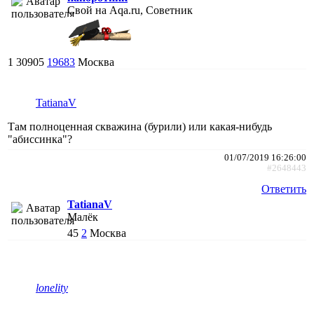
Свой на Aqa.ru, Советник
1
30905
19683
Москва
TatianaV
Там полноценная скважина (бурили) или какая-нибудь
"абиссинка"?
01/07/2019 16:26:00
#2648443
Ответить
TatianaV
Малёк
45
2
Москва
lonelity