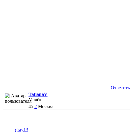
Ответить
TatianaV
Малёк
45
2
Москва
gray13