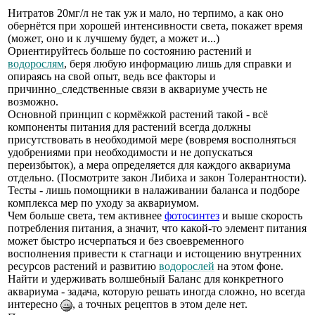
Нитратов 20мг/л не так уж и мало, но терпимо, а как оно
обернётся при хорошей интенсивности света, покажет время
(может, оно и к лучшему будет, а может и...)
Ориентируйтесь больше по состоянию растений и
водорослям
, беря любую информацию лишь для справки и
опираясь на свой опыт, ведь все факторы и
причинно_следственные связи в аквариуме учесть не
возможно.
Основной принцип с кормёжкой растений такой - всё
компоненты питания для растений всегда должны
присутствовать в необходимой мере (вовремя восполняться
удобрениями при необходимости и не допускаться
переизбыток), а мера определяется для каждого аквариума
отдельно. (Посмотрите закон Либиха и закон Толерантности).
Тесты - лишь помощники в налаживании баланса и подборе
комплекса мер по уходу за аквариумом.
Чем больше света, тем активнее
фотосинтез
и выше скорость
потребления питания, а значит, что какой-то элемент питания
может быстро исчерпаться и без своевременного
восполнения привести к стагнаци и истощению внутренних
ресурсов растений и развитию
водорослей
на этом фоне.
Найти и удерживать волшебный Баланс для конкретного
аквариума - задача, которую решать иногда сложно, но всегда
интересно
, а точных рецептов в этом деле нет.