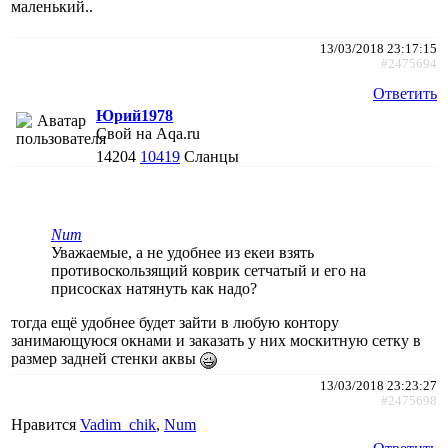
маленький..
13/03/2018 23:17:15
#2475694
Ответить
Юрий1978
Свой на Aqa.ru
14204
10419
Сланцы
Num
Уважаемые, а не удобнее из екеи взять
противоскользящий коврик сетчатый и его на
присосках натянуть как надо?
тогда ещё удобнее будет зайти в любую контору
занимающуюся окнами и заказать у них москитную сетку в
размер задней стенки аквы
13/03/2018 23:23:27
#2475698
Нравится
Vadim_chik
,
Num