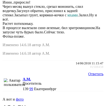
Ииии..приросло!
Через месяц вынул стекло, срезал мононить, слил
водичку.Засунул обратно, прислонил к задней
стенке.Засыпал грунт, коряжки-кочки с
мхами
.Залил.Ну и
всё.
Растет потихоньку.
В процессе вылезали сине-зеленые, бил эритромицином.На
запуске чуть бурых было.Сейчас тихо.
Фотка-позже.
Изменено 14.6.18 автор A.M.
Изменено 14.6.18 автор A.M.
14/06/2018 11:15:47
#2508458
Ответить
A.M.
Посетитель
139
99
Екатеринбург
А вот и
фото