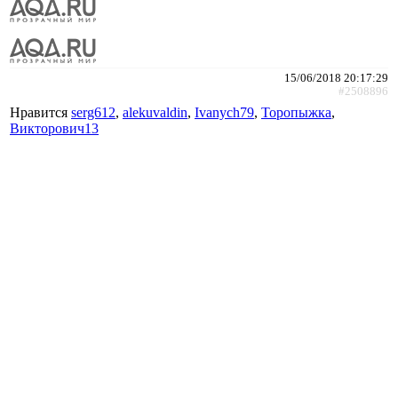
15/06/2018 20:17:29
#2508896
Нравится
serg612
,
alekuvaldin
,
Ivanych79
,
Торопыжка
,
Викторович13