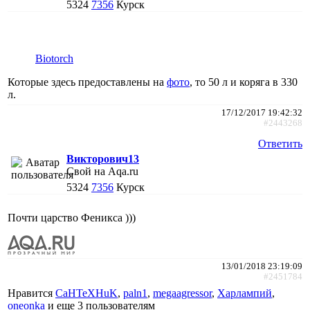
5324
7356
Курск
Biotorch
Которые здесь предоставлены на
фото
, то 50 л и коряга в 330
л.
17/12/2017 19:42:32
#2443268
Ответить
Викторович13
Свой на Aqa.ru
5324
7356
Курск
Почти царство Феникса )))
13/01/2018 23:19:09
#2451784
Нравится
CaHTeXHuK
,
paln1
,
megaagressor
,
Харлампий
,
oneonka
и еще
3 пользователям