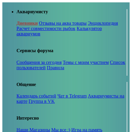
Аквариумисту
Дневники
Отзывы на аква товары
Энциклопедия
Расчет совместимости рыбок
Калькулятор
аквариумов
Сервисы форума
Сообщения за сегодня
Темы с моим участием
Список
пользователей
Правила
Общение
Календарь событий
Чат в Telegram
Аквариумисты на
карте
Группа в VK
Интересно
Наши Магазины
Мы все :)
Игра на память