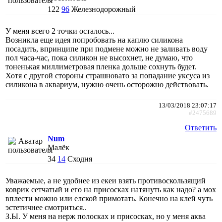
122
96
Железнодорожный
У меня всего 2 точки осталось...
Возникла еще идея попробовать на каплю силикона
посадить, впринципе при подмене можно не заливать воду
пол часа-час, пока силикон не высохнет, не думаю, что
тоненькая миллиметровая пленка дольше сохнуть будет.
Хотя с другой стороны страшновато за попадание уксуса из
силикона в аквариум, нужно очень осторожно действовать.
13/03/2018 23:07:17
#2475689
Ответить
Num
Малёк
34
14
Сходня
Уважаемые, а не удобнее из екеи взять противоскользящий
коврик сетчатый и его на присосках натянуть как надо? а мох
вплести можно или елской примотать. Конечно на клей чуть
эстетичнее смотриться..
З.Ы. У меня на нерж полосках и присосках, но у меня аква