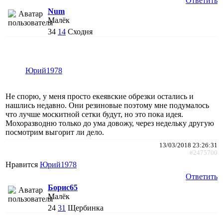
Ответить
Num
Малёк
34
14
Сходня
Юрий1978
Не спорю, у меня просто екеявские обрезки остались и
нашлись недавно. Они резиновые поэтому мне подумалось
что лучше москитной сетки будут, но это пока идея.
Мохоразводню только до ума довожу, через недельку другую
посмотрим выгорит ли дело.
13/03/2018 23:26:31
#2475700
Нравится
Юрий1978
Ответить
Борис65
Малёк
24
31
Щербинка