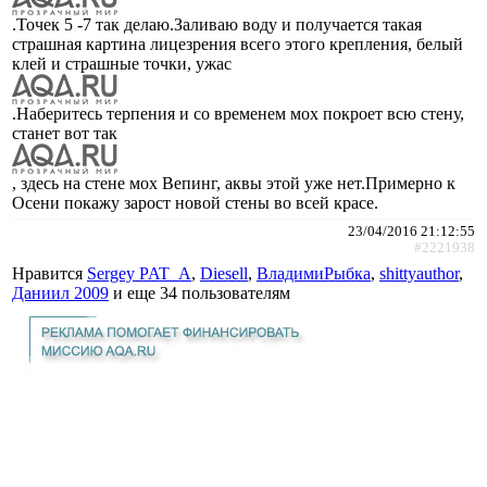
.Точек 5 -7 так делаю.Заливаю воду и получается такая
страшная картина лицезрения всего этого крепления, белый
клей и страшные точки, ужас
.Наберитесь терпения и со временем мох покроет всю стену,
станет вот так
, здесь на стене мох Вепинг, аквы этой уже нет.Примерно к
Осени покажу зарост новой стены во всей красе.
23/04/2016 21:12:55
#2221938
Нравится
Sergey PAT_A
,
Diesell
,
ВладимиРыбка
,
shittyauthor
,
Даниил 2009
и еще
34 пользователям