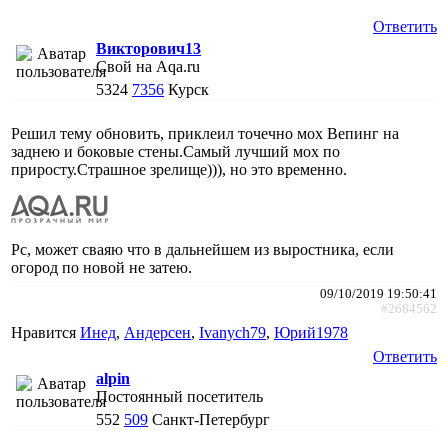
Ответить
Викторович13
Свой на Aqa.ru
5324
7356
Курск
Решил тему обновить, приклеил точечно мох Вепинг на
заднею и боковые стены.Самый лучший мох по
приросту.Страшное зрелище))), но это временно.
Рс, может сваяю что в дальнейшем из выростника, если
огород по новой не затею.
09/10/2019 19:50:41
#2684562
Нравится
Инед
,
Андерсен
,
Ivanych79
,
Юрий1978
Ответить
alpin
Постоянный посетитель
552
509
Санкт-Петербург