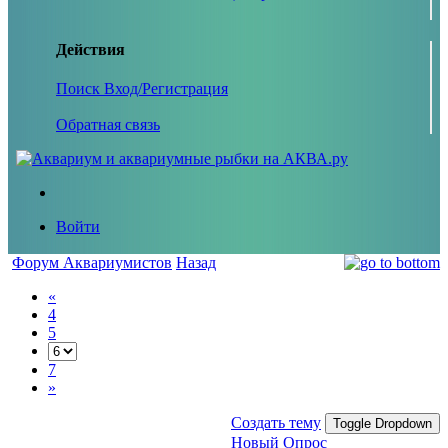
Действия
Поиск
Вход/Регистрация
Обратная связь
Войти
Форум Аквариумистов
Назад
«
4
5
7
»
Создать тему
Toggle Dropdown
Новый Опрос