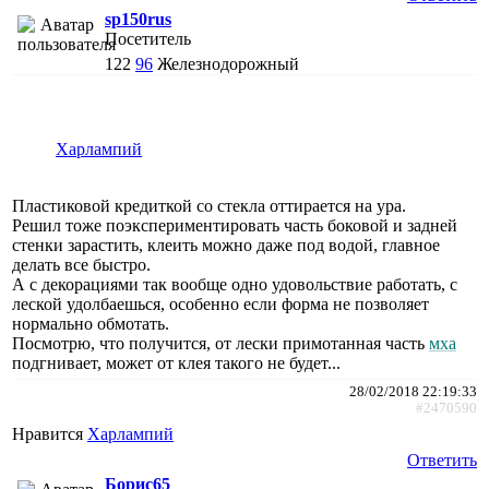
sp150rus
Посетитель
122
96
Железнодорожный
Харлампий
Пластиковой кредиткой со стекла оттирается на ура.
Решил тоже поэкспериментировать часть боковой и задней
стенки зарастить, клеить можно даже под водой, главное
делать все быстро.
А с декорациями так вообще одно удовольствие работать, с
леской удолбаешься, особенно если форма не позволяет
нормально обмотать.
Посмотрю, что получится, от лески примотанная часть
мха
подгнивает, может от клея такого не будет...
28/02/2018 22:19:33
#2470590
Нравится
Харлампий
Ответить
Борис65