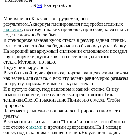
139
99
Екатеринбург
Мой вариант.Как я делал.Трудоемко, но с
результатом.Аквариум планировался под требовательных
креветок
, поэтому никаких проволок, присосок, клея и т.п. в
воде не должно было быть.
В стеклорезке заказал кусок стекла в размер задней стенки,
чуть меньше, чтобы свободно можно было всунуть в банку.
На хороший аквариумный силиконий сплошняком посадил
грунт, коряжки, куски лавы по всей площади этого
стекла.Муторно, но надо.
Подсушил пару дней.
Взял большой пучок феникса, порезал канцелярским ножом
как зелень для салата.И всю эту зелень равномерно размазал
по грунту, коряжкам и лаве на куске стекла.
И в пустую банку, под наклоном к задней стенке.Снизу
немного водички, сверху пленку-стрейч плотно.Типа
теплички.Свет.Опрыскивание.Примерно с месяц.Чтобы
приросло.
Через месяц вынул-не понравилось.Приросло плохо.Что
делать?
Взял мононить из магазина "Ткани" и часто-часто обмотал
все стекло с
мхами
и прочими декорациями.На 1 месяц в
банку, под наклоном к задней стенки.Но уже под водой.