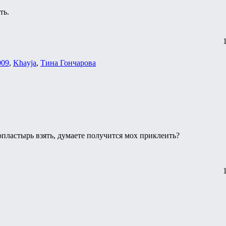
ть.
009
,
Khayja
,
Тина Гончарова
опластырь взять, думаете получится мох приклеить?