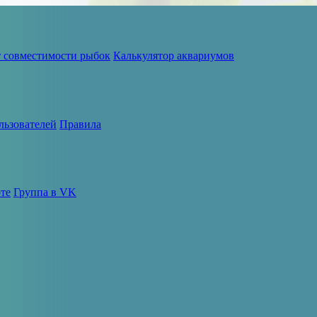
т совместимости рыбок
Калькулятор аквариумов
льзователей
Правила
те
Группа в VK