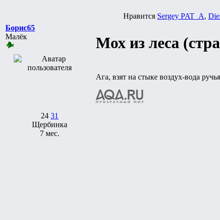
Нравится
Sergey PAT_A
,
Die
Борис65
Малёк
Мох из леса (стр
Ага, взят на стыке воздух-вода руч
24
31
Щербинка
7 мес.