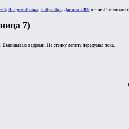
sell
,
ВладимиРыбка
,
shittyauthor
,
Даниил 2009
и еще
34 пользоват
аница 7)
ья. Выкидываю вёдрами. На стенку лепить передумал пока.