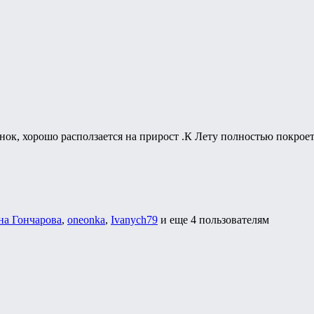
ок, хорошо расползается на прирост .К Лету полностью покроет
на Гончарова
,
oneonka
,
Ivanych79
и еще
4 пользователям