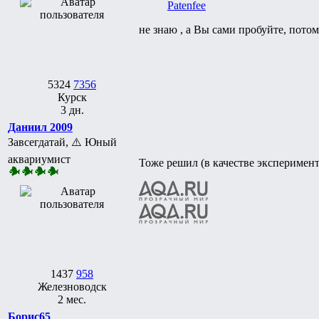
Patenfee
не знаю , а Вы сами пробуйте, потом
5324
7356
Курск
3 дн.
Даниил 2009
Завсегдатай, ⚠️ Юный
аквариумист
Тоже решил (в качестве эксперимент
1437
958
Железноводск
2 мес.
Борис65