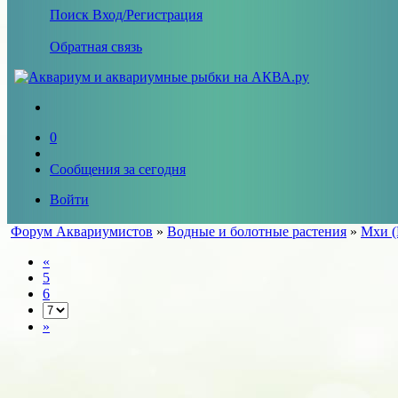
Поиск
Вход/Регистрация
Обратная связь
0
Сообщения за сегодня
Войти
Форум Аквариумистов
»
Водные и болотные растения
»
Мхи (
«
5
6
»