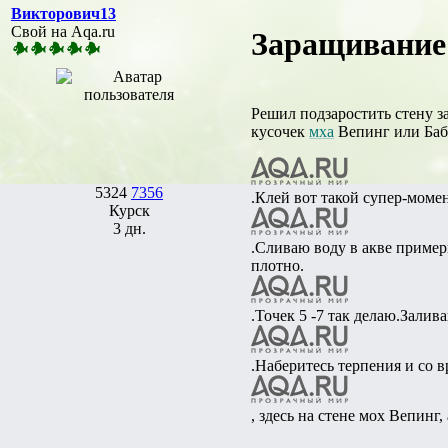
Викторович13
Свой на Aqa.ru
Заращивание 
Решил подзаростить стену 
кусочек
мха
Вепинг или Бабл
5324
7356
.Клей вот такой супер-моме
Курск
3 дн.
.Сливаю воду в акве пример
плотно.
.Точек 5 -7 так делаю.Залив
.Наберитесь терпения и со в
, здесь на стене мох Вепинг