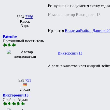
Рс, лучше не получается фотку сдела
Изменено автор Викторович13
5324
7356
Курск
3 дн.
Нравится
ВладимиРыбка
,
Даниил 2
Patenfee
Постоянный посетитель
Викторович13
А если в качестве клея жидкий лейк
939
751
2 года
Викторович13
Свой на Aqa.ru