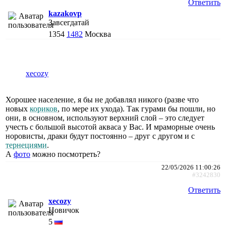
Ответить
kazakovp
Завсегдатай
1354
1482
Москва
xecozy
Хорошее население, я бы не добавлял никого (разве что
новых
кориков
, по мере их ухода). Так гурами бы пошли, но
они, в основном, используют верхний слой – это следует
учесть с большой высотой акваса у Вас. И мраморные очень
норовисты, драки будут постоянно – друг с другом и с
тернециями
.
А
фото
можно посмотреть?
22/05/2026 11:00:26
#3242830
Ответить
xecozy
Новичок
5