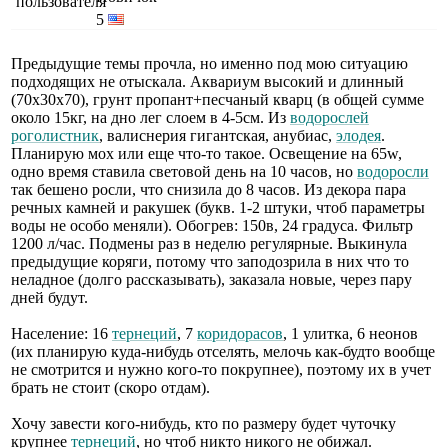
5
Предыдущие темы прочла, но именно под мою ситуацию
подходящих не отыскала. Аквариум высокий и длинный
(70х30х70), грунт пропант+песчаный кварц (в общей сумме
около 15кг, на дно лег слоем в 4-5см. Из
водорослей
роголистник
, валиснерия гигантская, анубиас,
элодея
.
Планирую мох или еще что-то такое. Освещение на 65w,
одно время ставила световой день на 10 часов, но
водоросли
так бешено росли, что снизила до 8 часов. Из декора пара
речных камней и ракушек (букв. 1-2 штуки, чтоб параметры
воды не особо меняли). Обогрев: 150в, 24 градуса. Фильтр
1200 л/час. Подмены раз в неделю регулярные. Выкинула
предыдущие коряги, потому что заподозрила в них что то
неладное (долго рассказывать), заказала новые, через пару
дней будут.
Население: 16
тернеций
, 7
коридорасов
, 1 улитка, 6 неонов
(их планирую куда-нибудь отселять, мелочь как-будто вообще
не смотрится и нужно кого-то покрупнее), поэтому их в учет
брать не стоит (скоро отдам).
Хочу завести кого-нибудь, кто по размеру будет чуточку
крупнее
тернеций
, но чтоб никто никого не обижал.