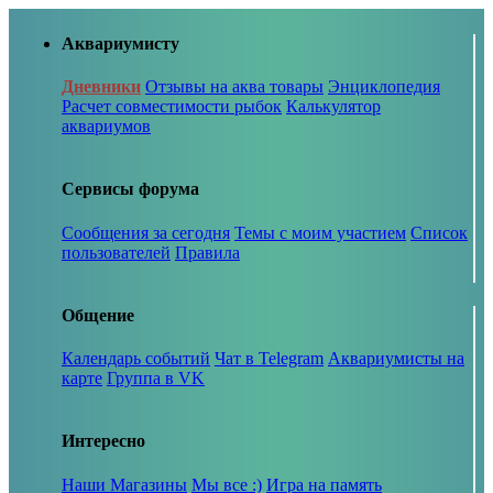
Аквариумисту
Дневники
Отзывы на аква товары
Энциклопедия
Расчет совместимости рыбок
Калькулятор
аквариумов
Сервисы форума
Сообщения за сегодня
Темы с моим участием
Список
пользователей
Правила
Общение
Календарь событий
Чат в Telegram
Аквариумисты на
карте
Группа в VK
Интересно
Наши Магазины
Мы все :)
Игра на память