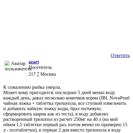
Ответить
azart
Посетитель
217
7
Москва
К сожалению рыбка умерла.
Может кому пригодится: последние 5 дней менял воду
каждый день, давал несколько комочков корма (JBL NovaPearl
чайная ложка + таблетка трихопола, все ступкой измельчить
и добавить чайную ложку воды, брал питьевую;
сформировать шарик как из теста), в воду добавлял
растворенный трихопол из расчет 250мг на 40 л (на мой
обьем 1,5 таблетки первый раз, потом менял по примерно 15
л - полтаблетки), в первые 2 дня вместо трихопола в воду