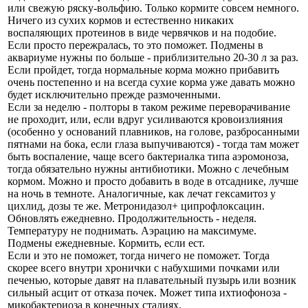
или свежую ряску-вольфию. Только кормите совсем немного.
Ничего из сухих кормов и естественно никаких
воспаляющих протеинов в виде червячков и на подобие.
Если просто пережралась, то это поможет. Подмены в
аквариуме нужны по больше - приблизительно 20-30 л за раз.
Если пройдет, тогда нормальные корма можно прибавить
очень постепенно и на всегда сухие корма уже давать можно
будет исключительно прежде размоченными.
Если за неделю - полторы в таком режиме переворачивание
не проходит, или, если вдруг усиливаются кровоизлияния
(особенно у оснований плавников, на голове, разбросанными
пятнами на бока, если глаза выпучиваются) - тогда там может
быть воспаление, чаще всего бактериалка типа аэромоноза,
тогда обязательно нужны антибиотики. Можно с лечебным
кормом. Можно и просто добавить в воде в отсаднике, лучше
на ночь в темноте. Аналогичные, как лечат гексамитоз у
цихлид, дозы те же. Метронидазол+ ципрофлоксацин.
Обновлять ежедневно. Продолжительность - неделя.
Температуру не поднимать. Аэрацию на максимуме.
Подмены ежедневные. Кормить, если ест.
Если и это не поможет, тогда ничего не поможет. Тогда
скорее всего внутри хронички с набухшими почками или
печенью, которые давят на плавательный пузырь или возник
сильный асцит от отказа почек. Может типа ихтиофоноза -
микобактериоза в конечных стадиях.