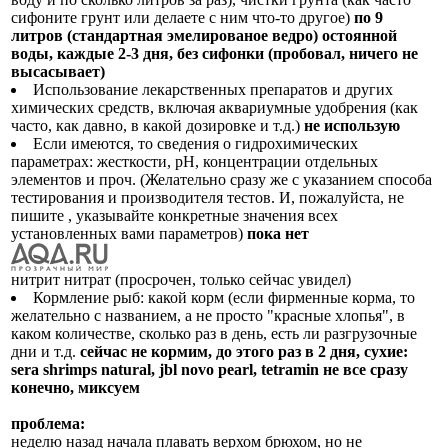
сифоните грунт или делаете с ним что-то другое)
по 9
литров (стандартная эмелированое ведро) остоянной
воды, каждые 2-3 дня, без сифонки (пробовал, ничего не
высасывает)
Использование лекарственных препаратов и других
химических средств, включая аквариумные удобрения (как
часто, как давно, в какой дозировке и т.д.)
не использую
Если имеются, то сведения о гидрохимических
параметрах: жесткости, рН, концентрации отдельных
элементов и проч. (Желательно сразу же с указанием способа
тестирования и производителя тестов. И, пожалуйста, не
пишите , указывайте конкретные значения всех
установленных вами параметров)
пока нет
нитрит нитрат (просрочен, только сейчас увидел)
Кормление рыб: какой корм (если фирменные корма, то
желательно с названием, а не просто "красные хлопья", в
каком количестве, сколько раз в день, есть ли разгрузочные
дни и т.д.
сейчас не кормим, до этого раз в 2 дня, сухие:
sera shrimps natural, jbl novo pearl, tetramin не все сразу
конечно, миксуем
проблема:
неделю назад начала плавать верхом брюхом, но не