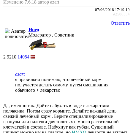
Изменено 7.6.18 автор azart
07/06/2018 17:19:19
#2506554
Ответить
Инед
Модератор , Советник
2
9210
14054
azart
я правильно понимаю, что лечебный корм
получается делать самому, путем смешивания
обычного + лекарство
Да, именно так. Дайте набухать в воде с лекарством
полчасика. Потом сразу кормите. Делайте каждый день
свежий лечебный корм . Берите специализированные
гранулы или палочки для золотых с много растительной
клетчаткой в составе. Набухнут как губки. Сушенный
шпинат можно им на сладкое, но
ИМХО
лекарств не затянет