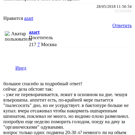
28/05/2018 11:56:54
#2503084
Нравится
azart
Ответить
azart
Посетитель
217
7
Москва
Инед
большое спасибо за подробный ответ!
сейчас дела обстоят так:
- уже не переворачивается, лежит в основном на дне. чешуя
взъерошена. аппетит есть, по-крайней мере пытается
"пылесосить" дно, но не усердствует. в бактопуре больше не
купал. вчера отсаживал чтобы накормить ошпаренным
шпинатом, поклевал не много, но видимо плохо размельчил.
попробую еще неделю поморить голодом, поеду на дачу за
"органическими" одуванами.
вопрос только один: подмена 20-30 л? немного ли на обьем