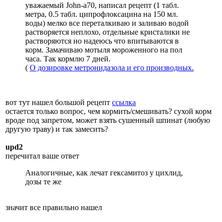
уважаемый John-a70, написал рецепт (1 табл.
метра, 0.5 табл. ципрофлоксацина на 150 мл.
воды) мелко все переталкиваю и заливаю водой
растворяется неплохо, отдельные кристалики не
растворяются но надеюсь что впитываются в
корм. Замачиваю мотыля мороженного на пол
часа. Так кормлю 7 дней.
(
О дозировке метронидазола и его производных.
вот тут нашел большой рецепт
ссылка
остается только вопрос, чем кормить/смешивать? сухой корм
вроде под запретом, может взять сушенный шпинат (любую
другую траву) и так замесить?
upd2
перечитал ваше ответ
Аналогичные, как лечат гексамитоз у цихлид,
дозы те же
значит все правильно нашел