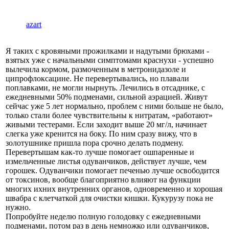
azart
Я таких с кровяными прожилками и надутыми брюхами -
взятых уже с начальными симптомами краснухи - успешно
вылечила кормом, размоченным в метронидазоле и
ципрофлоксацине. Не перевертывались, но плавали
поплавками, не могли нырнуть. Лечились в отсаднике, с
ежедневными 50% подменами, сильной аэрацией. Живут
сейчас уже 5 лет нормально, проблем с ними больше не было,
только стали более чувствительны к нитратам, «работают»
живыми тестерами. Если заходит выше 20 мг/л, начинает
слегка уже кренится на боку. По ним сразу вижу, что в
золотушнике пришла пора срочно делать подмену.
Перевертышам как-то лучше помогает ошпаренные и
измельченные листья одуванчиков, действует лучше, чем
горошек. Одуванчики помогает печенью лучше освободится
от токсинов, вообще благоприятно влияют на функции
многих ихних внутренних органов, одновременно и хорошая
швабра с клетчаткой для очистки кишки. Кукурузу пока не
нужно.
Попробуйте неделю полную голодовку с ежедневными
подменами, потом раз в день немножко или одуванчиков,