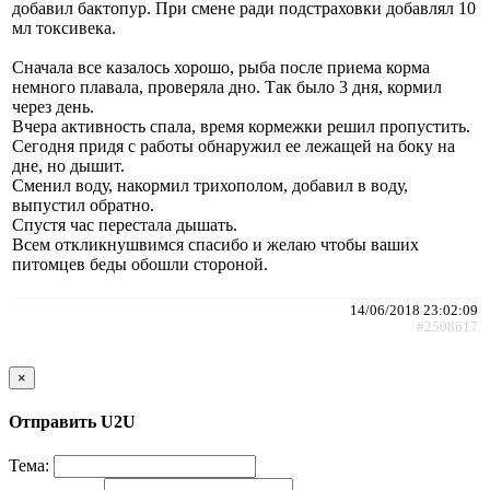
добавил бактопур. При смене ради подстраховки добавлял 10
мл токсивека.
Сначала все казалось хорошо, рыба после приема корма
немного плавала, проверяла дно. Так было 3 дня, кормил
через день.
Вчера активность спала, время кормежки решил пропустить.
Сегодня придя с работы обнаружил ее лежащей на боку на
дне, но дышит.
Сменил воду, накормил трихополом, добавил в воду,
выпустил обратно.
Спустя час перестала дышать.
Всем откликнушвимся спасибо и желаю чтобы ваших
питомцев беды обошли стороной.
14/06/2018 23:02:09
#2508617
×
Отправить U2U
Тема: