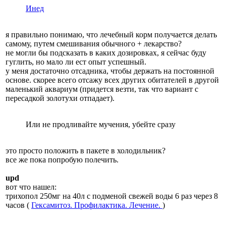
Инед
я правильно понимаю, что лечебный корм получается делать
самому, путем смешивания обычного + лекарство?
не могли бы подсказать в каких дозировках, я сейчас буду
гуглить, но мало ли ест опыт успешный.
у меня достаточно отсадника, чтобы держать на постоянной
основе. скорее всего отсажу всех других обитателей в другой
маленький аквариум (придется везти, так что вариант с
пересадкой золотухи отпадает).
Или не продливайте мучения, убейте сразу
это просто положить в пакете в холодильник?
все же пока попробую полечить.
upd
вот что нашел:
трихопол 250мг на 40л с подменой свежей воды 6 раз через 8
часов (
Гексамитоз. Профилактика. Лечение.
)