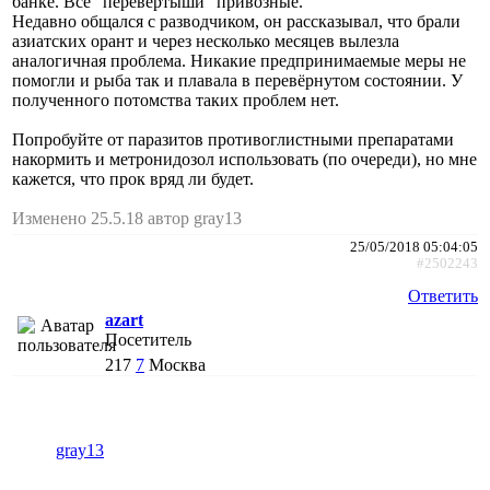
банке. Все "перевёртыши" привозные.
Недавно общался с разводчиком, он рассказывал, что брали
азиатских орант и через несколько месяцев вылезла
аналогичная проблема. Никакие предпринимаемые меры не
помогли и рыба так и плавала в перевёрнутом состоянии. У
полученного потомства таких проблем нет.
Попробуйте от паразитов противоглистными препаратами
накормить и метронидозол использовать (по очереди), но мне
кажется, что прок вряд ли будет.
Изменено 25.5.18 автор gray13
25/05/2018 05:04:05
#2502243
Ответить
azart
Посетитель
217
7
Москва
gray13