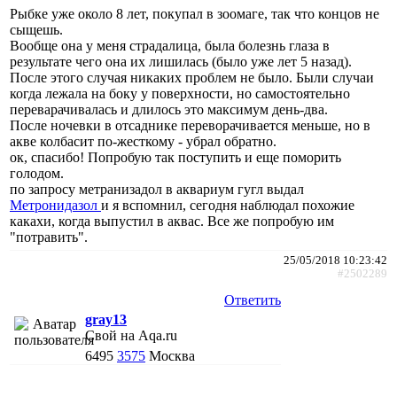
Рыбке уже около 8 лет, покупал в зоомаге, так что концов не
сыщешь.
Вообще она у меня страдалица, была болезнь глаза в
результате чего она их лишилась (было уже лет 5 назад).
После этого случая никаких проблем не было. Были случаи
когда лежала на боку у поверхности, но самостоятельно
переварачивалась и длилось это максимум день-два.
После ночевки в отсаднике переворачивается меньше, но в
акве колбасит по-жесткому - убрал обратно.
ок, спасибо! Попробую так поступить и еще поморить
голодом.
по запросу метранизадол в аквариум гугл выдал
Метронидазол
и я вспомнил, сегодня наблюдал похожие
какахи, когда выпустил в аквас. Все же попробую им
"потравить".
25/05/2018 10:23:42
#2502289
Ответить
gray13
Свой на Aqa.ru
6495
3575
Москва