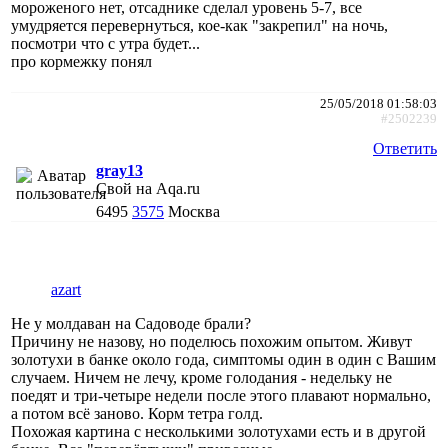
мороженого нет, отсаднике сделал уровень 5-7, все
умудряется перевернуться, кое-как "закрепил" на ночь,
посмотри что с утра будет...
про кормежку понял
25/05/2018 01:58:03
#2502239
Ответить
gray13
Свой на Aqa.ru
6495
3575
Москва
azart
Не у молдаван на Садоводе брали?
Причину не назову, но поделюсь похожим опытом. Живут
золотухи в банке около года, симптомы один в один с Вашим
случаем. Ничем не лечу, кроме голодания - недельку не
поедят и три-четыре недели после этого плавают нормально,
а потом всё заново. Корм тетра голд.
Похожая картина с несколькими золотухами есть и в другой