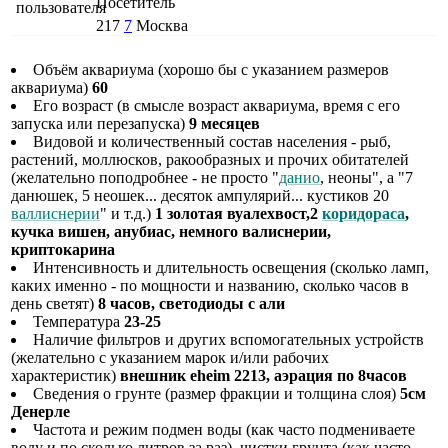
Посетитель
217
7
Москва
Объём аквариума (хорошо бы с указанием размеров
аквариума)
60
Его возраст (в смысле возраст аквариума, время с его
запуска или перезапуска)
9 месяцев
Видовой и количественный состав населения - рыб,
растений, моллюсков, ракообразных и прочих обитателей
(желательно поподробнее - не просто "
данио
, неоны", а "7
данюшек, 5 неошек... десяток ампулярий... кустиков 20
валлиснерии
" и т.д.)
1 золотая вуалехвост,2
коридораса
,
кучка вишен, анубиас, немного валиснерии,
криптокарина
Интенсивность и длительность освещения (сколько ламп,
каких именно - по мощности и названию, сколько часов в
день светят)
8 часов, светодиоды с али
Температура
23-25
Наличие фильтров и других вспомогательных устройств
(желательно с указанием марок и/или рабочих
характеристик)
внешник eheim 2213, аэрация по 8часов
Сведения о грунте (размер фракции и толщина слоя)
5см
Денерле
Частота и режим подмен воды (как часто подмениваете
воду и по сколько литров за раз), чистки грунта (как часто