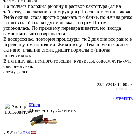
тестов не нашел.
На полчаса положил рыбину в раствор бактопура (2л на
таблетку, как сказано в инструкции). После поместил в аквас.
Рыба ожила, стала яростно рыскать п о банке, по начала резко
всплывала, брала воздух и держала во рту. Потом
успокоилась. По-прежнему переварачивается, но иногда
самостоятельно возвращается.
В воскресенье, повторил процедуры, тк 2 дня она все равно в
перевернутом состоянии. Живот вздут. Тем не менее, живет
активно, плавник стоит, дышит нормально (иногда
интенсивно).
В пятницу дал немного горошка+кукурузы, совсем чуть-чуть,
съел не думая.
слежу далее
28/05/2018 10:00:58
#2503052
Ответить
Инед
Модератор , Советник
2
9210
14054