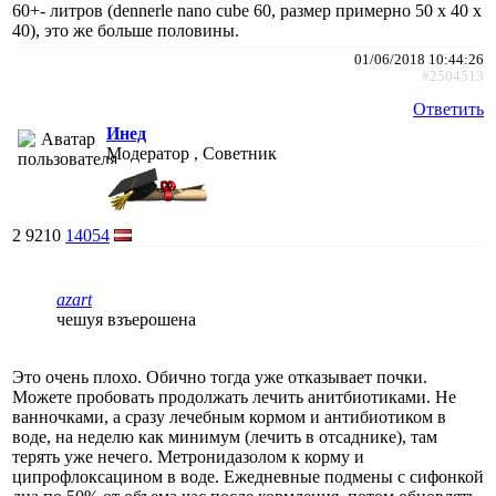
60+- литров (dennerle nano cube 60, размер примерно 50 x 40 x
40), это же больше половины.
01/06/2018 10:44:26
#2504513
Ответить
Инед
Модератор , Советник
2
9210
14054
azart
чешуя взъерошена
Это очень плохо. Обично тогда уже отказывает почки.
Можете пробовать продолжать лечить анитбиотиками. Не
ванночками, а сразу лечебным кормом и антибиотиком в
воде, на неделю как минимум (лечить в отсаднике), там
терять уже нечего. Метронидазолом к корму и
ципрофлоксацином в воде. Ежедневные подмены с сифонкой