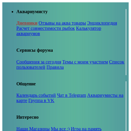
Аквариумисту
Дневники
Отзывы на аква товары
Энциклопедия
Расчет совместимости рыбок
Калькулятор
аквариумов
Сервисы форума
Сообщения за сегодня
Темы с моим участием
Список
пользователей
Правила
Общение
Календарь событий
Чат в Telegram
Аквариумисты на
карте
Группа в VK
Интересно
Наши Магазины
Мы все :)
Игра на память