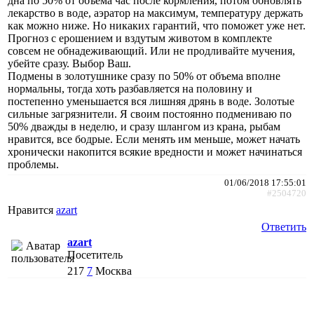
дна по 50% от объема час после кормления, потом обновлять
лекарство в воде, аэратор на максимум, температуру держать
как можно ниже. Но никаких гарантий, что поможет уже нет.
Прогноз с ерошением и вздутым животом в комплекте
совсем не обнадеживающий. Или не продливайте мучения,
убейте сразу. Выбор Ваш.
Подмены в золотушнике сразу по 50% от объема вполне
нормальны, тогда хоть разбавляется на половину и
постепенно уменьшается вся лишняя дрянь в воде. Золотые
сильные загрязнители. Я своим постоянно подмениваю по
50% дважды в неделю, и сразу шлангом из крана, рыбам
нравится, все бодрые. Если менять им меньше, может начать
хронически накопится всякие вредности и может начинаться
проблемы.
01/06/2018 17:55:01
#2504720
Нравится
azart
Ответить
azart
Посетитель
217
7
Москва