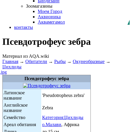
Биодизайн
Зоомагазины
Моем Город
Аквионика
Аквамегамол
контакты
Псевдотрофеус зебра
Материал из AQA.wiki
Главная
→
Обитатели
→
Рыбы
→
Окунеобразные
→
Цихлиды
Псевдотрофеус зебра
Латинское
'Pseudotropheus zebra'
название
Английское
Zebra
название
Семейство
Категория:Цихлиды
Ареал обитания
о.Малави
, Африка
Длина
до 15 см