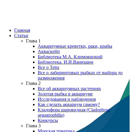
Главная
Статьи
Глава 1
Аквариумные креветки, раки, крабы
Акваскейп
Библиотека М.А. Климовицкий
Библиотека. И.И.Ванюшин
Все о Tetra
Все о лабиринтовых рыбках от выбора до
размножения
Глава 2
Все об аквариумных растениях
Золотая рыбка в аквариуме
Исследования и наблюдения
Как сделать аквариум самому?
Кладофора шаровидная (Cladophora
aegagrophilia)
Конкурсы
Глава 3
Морская тематика