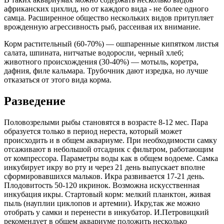
африканских цихлид, но от каждого вида - не более одного
самца. Расширенное общество нескольких видов притупляет
врожденную агрессивность рыб, рассеивая их внимание.
Корм растительный (60-70%) — ошпаренные кипятком листья
салата, шпината, нитчатые водоросли, черный хлеб;
животного происхождения (30-40%) — мотыль, коретра,
дафния, филе кальмара. Трубочник дают изредка, но лучше
отказаться от этого вида корма.
Разведение
Половозрелыми рыбы становятся в возрасте 8-12 мес. Пара
образуется только в период нереста, который может
происходить и в общем аквариуме. При необходимости самку
отсаживают в небольшой отсадник с фильтром, работающим
от компрессора. Параметры воды как в общем водоеме. Самка
инкубирует икру во рту и через 21 день выпускает вполне
сформировавшихся мальков. Икра развивается 17-21 день.
Плодовитость 50-120 икринок. Возможна искусственная
инкубация икры. Стартовый корм: мелкий планктон, живая
пыль (науплии циклопов и артемии). Икру,так же можно
отобрать у самки и перенести в инкубатор. И.Петровицкий
рекомендует в общем аквариуме положить несколько