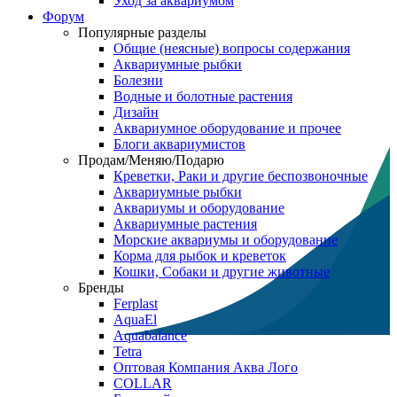
Уход за аквариумом
Форум
Популярные разделы
Общие (неясные) вопросы содержания
Аквариумные рыбки
Болезни
Водные и болотные растения
Дизайн
Аквариумное оборудование и прочее
Блоги аквариумистов
Продам/Меняю/Подарю
Креветки, Раки и другие беспозвоночные
Аквариумные рыбки
Аквариумы и оборудование
Аквариумные растения
Морские аквариумы и оборудование
Корма для рыбок и креветок
Кошки, Собаки и другие животные
Бренды
Ferplast
AquaEl
Aquabalance
Tetra
Оптовая Компания Аква Лого
COLLAR