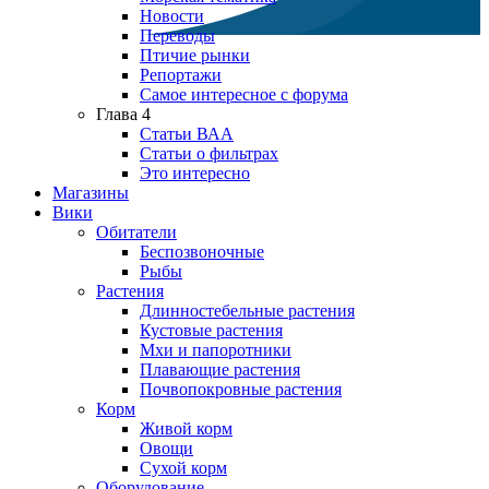
Новости
Переводы
Птичие рынки
Репортажи
Самое интересное с форума
Глава 4
Статьи ВАА
Статьи о фильтрах
Это интересно
Магазины
Вики
Обитатели
Беспозвоночные
Рыбы
Растения
Длинностебельные растения
Кустовые растения
Мхи и папоротники
Плавающие растения
Почвопокровные растения
Корм
Живой корм
Овощи
Сухой корм
Оборудование