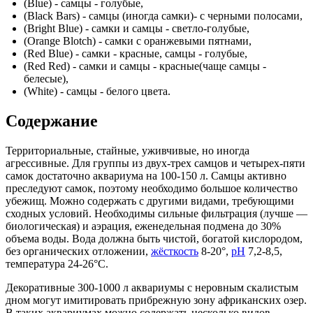
(Blue) - самцы - голубые,
(Black Bars) - самцы (иногда самки)- с черными полосами,
(Bright Blue) - самки и самцы - светло-голубые,
(Orange Blotch) - самки с оранжевыми пятнами,
(Red Blue) - самки - красные, самцы - голубые,
(Red Red) - самки и самцы - красные(чаще самцы -
белесые),
(White) - самцы - белого цвета.
Содержание
Территориальные, стайные, уживчивые, но иногда
агрессивные. Для группы из двух-трех самцов и четырех-пяти
самок достаточно аквариума на 100-150 л. Самцы активно
преследуют самок, поэтому необходимо большое количество
убежищ. Можно содержать с другими видами, требующими
сходных условий. Необходимы сильные фильтрация (лучше —
биологическая) и аэрация, еженедельная подмена до 30%
объема воды. Вода должна быть чистой, богатой кислородом,
без органических отложении,
жёсткость
8-20°,
рН
7,2-8,5,
температура 24-26°С.
Декоративные 300-1000 л аквариумы с неровным скалистым
дном могут имитировать прибрежную зону африканских озер.
В таких аквариумах можно содержать несколько видов