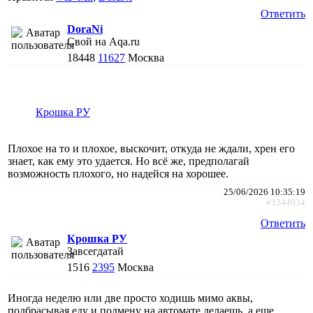
Ответить
DoraNi
Свой на Aqa.ru
18448
11627
Москва
Крошка РУ
Плохое на то и плохое, выскочит, откуда не ждали, хрен его
знает, как ему это удается. Но всё же, предполагай
возможность плохого, но надейся на хорошее.
25/06/2026 10:35:19
#3244934
Ответить
Крошка РУ
Завсегдатай
1516
2395
Москва
Иногда неделю или две просто ходишь мимо аквы,
подбрасывая еду и подмену на автомате делаешь, а еще