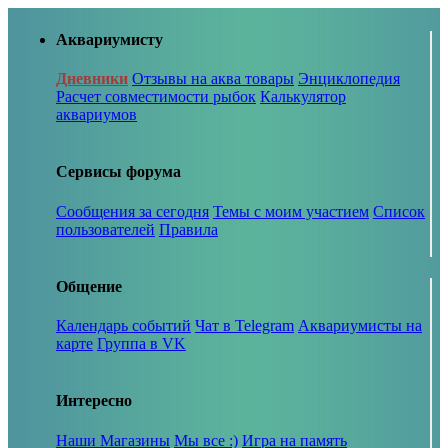
Аквариумисту
Дневники
Отзывы на аква товары
Энциклопедия
Расчет совместимости рыбок
Калькулятор
аквариумов
Сервисы форума
Сообщения за сегодня
Темы с моим участием
Список
пользователей
Правила
Общение
Календарь событий
Чат в Telegram
Аквариумисты на
карте
Группа в VK
Интересно
Наши Магазины
Мы все :)
Игра на память