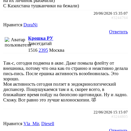
на их личинок рыбачили)
С Казахстана тушканчики на бежали)
20/06/2026 15:35:07
#3244764
Нравится
DoraNi
Ответить
Крошка РУ
Завсегдатай
1516
2395
Москва
Так-с, сегодня подмена в акве. Даже помыла флейту от
внешника, потому что она как-то странно и неактивно делала
пись-пись. После ершика активность возобновилась. Это
хорошо.
Моя активность сегодня ползет в эндокринологический
диспансер. Пошушукаемся там и я, скорее всего, в
ближайшее время пойду на биопсию щитовидки. Ну и ладно.
Схожу. Все равно это лучше колоноскопии. 🤣
22/06/2026 15:15:07
#3244805
Нравится
Vla_Mir
,
Diesell
Ответить