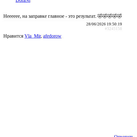
DoraNi
Нееееее, на заправке главное - это результат. 🤣🤣🤣🤣🤣
28/06/2026 19:50:19
#3245158
Нравится
Vla_Mir
,
afedorow
Ответить