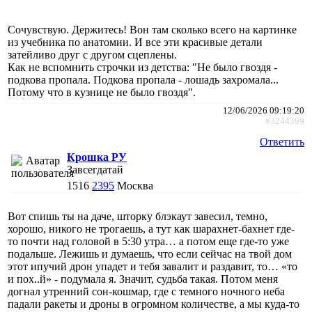
Сочувствую. Держитесь! Вон там сколько всего на картинке
из учебника по анатомии. И все эти красивые детали
затейливо друг с другом сцеплены.
Как не вспомнить строчки из детства: "Не было гвоздя -
подкова пропала. Подкова пропала - лошадь захромала...
Потому что в кузнице не было гвоздя".
12/06/2026 09:19:20
#3244399
Ответить
Крошка РУ
Завсегдатай
1516
2395
Москва
Вот спишь ты на даче, шторку блэкаут завесил, темно,
хорошо, никого не трогаешь, а тут как шарахнет-бахнет где-
то почти над головой в 5:30 утра… а потом еще где-то уже
подальше. Лежишь и думаешь, что если сейчас на твой дом
этот ипучий дрон упадет и тебя завалит и раздавит, то… «то
и пох..й» - подумала я. Значит, судьба такая. Потом меня
догнал утренний сон-кошмар, где с темного ночного неба
падали ракеты и дроны в огромном количестве, а мы куда-то