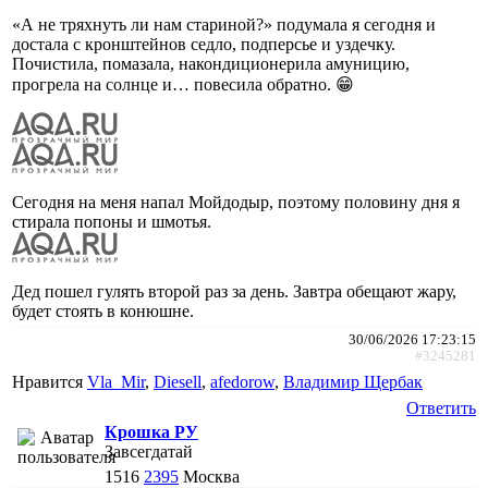
«А не тряхнуть ли нам стариной?» подумала я сегодня и
достала с кронштейнов седло, подперсье и уздечку.
Почистила, помазала, накондиционерила амуницию,
прогрела на солнце и… повесила обратно. 😁
Сегодня на меня напал Мойдодыр, поэтому половину дня я
стирала попоны и шмотья.
Дед пошел гулять второй раз за день. Завтра обещают жару,
будет стоять в конюшне.
30/06/2026 17:23:15
#3245281
Нравится
Vla_Mir
,
Diesell
,
afedorow
,
Владимир Щербак
Ответить
Крошка РУ
Завсегдатай
1516
2395
Москва