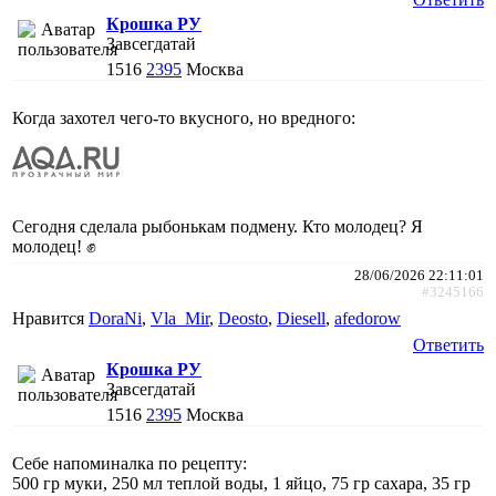
Крошка РУ
Завсегдатай
1516
2395
Москва
Когда захотел чего-то вкусного, но вредного:
Сегодня сделала рыбонькам подмену. Кто молодец? Я
молодец! ✊
28/06/2026 22:11:01
#3245166
Нравится
DoraNi
,
Vla_Mir
,
Deosto
,
Diesell
,
afedorow
Ответить
Крошка РУ
Завсегдатай
1516
2395
Москва
Себе напоминалка по рецепту:
500 гр муки, 250 мл теплой воды, 1 яйцо, 75 гр сахара, 35 гр