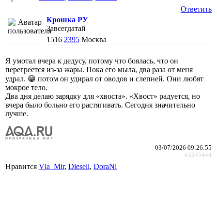
Ответить
Крошка РУ
Завсегдатай
1516
2395
Москва
Я умотал вчера к дедусу, потому что боялась, что он
перегреется из-за жары. Пока его мыла, два раза от меня
удрал. 😁 потом он удирал от оводов и слепней. Они любят
мокрое тело.
Два дня делаю зарядку для «хвоста». «Хвост» радуется, но
вчера было больно его растягивать. Сегодня значительно
лучше.
03/07/2026 09:26:55
#3245444
Нравится
Vla_Mir
,
Diesell
,
DoraNi