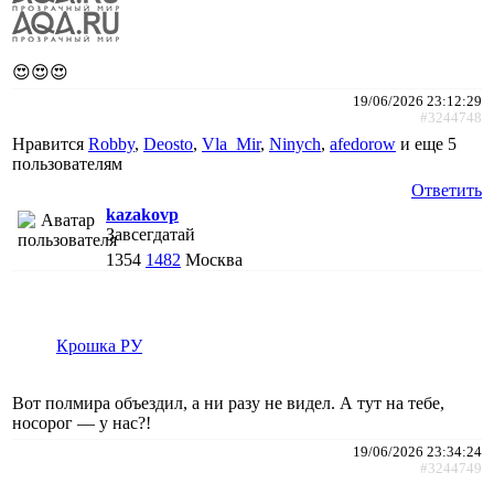
😍😍😍
19/06/2026 23:12:29
#3244748
Нравится
Robby
,
Deosto
,
Vla_Mir
,
Ninych
,
afedorow
и еще
5
пользователям
Ответить
kazakovp
Завсегдатай
1354
1482
Москва
Крошка РУ
Вот полмира объездил, а ни разу не видел. А тут на тебе,
носорог — у нас?!
19/06/2026 23:34:24
#3244749