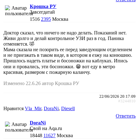
Крошка РУ
Завсегдатай
1516
2395
Москва
Доктор сказал, что ничего не надо делать. Показаний нет.
Живи долго и делай контрольное УЗИ раз в год. Паника
отменяется. 🤣
Мама сказала не позорить ее перед заведующим отделением
и не приезжать в таком виде, в котором я езжу на конюшню.
Пришлось надеть платье и босоножки на каблуках. Ипись
они и провались, эти босоножки. 😁 вот еду в метро
красивая, размером с пожарную каланчу.
Изменено 22.6.26 автор Крошка РУ
22/06/2026 20:17:09
#3244810
Нравится
Vla_Mir
,
DoraNi
,
Diesell
Ответить
DoraNi
Свой на Aqa.ru
18448
11627
Москва