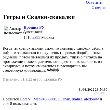
Ответить
Ответить
Тигры и Скалки-скакалки
Крошка РУ
Завсегдатай
1516
2395
Москва
Когда ты крепок задним умом, то сначала с улыбкой дебила
идёшь в зоомагазин и покупаешь тигровых боций, потом
рыдаешь, потом пытаешься их продать, тщетно пытаясь на
протяжении некоего длительного времени их выловить из
аквариума, а потом смиряешься и расширяешь им
стеклянную жилплощадь. 🤣🤣🤣
Изменено 31.1.22 автор Крошка РУ
31/01/2022 23:54:30
#2984340
Нравится
DoraNi
,
Мария888888
,
Luanari
,
jualiza
,
afedorow
и
еще
8 пользователям