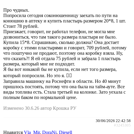
Про чудных.
Попросила сегодня соконюшенницу заехать по пути на
конюшню в аптеку и купить пластырь размером 20*8, 1 шт.
Стоит 78 рублей.
Приезжает, говорит, не работал телефон, не могла мне
дозвониться, что там такого размера пластыря не было.
Купила 15*8. Спрашиваю, сколько должна? Она достает
коробку с этими пластырями и говорит, 709 рублей, потому
что поштучно не продают, поэтому она коробку взяла. Ну,
что сказать?! Я ей отдала 75 рублей и забрала 1 пластырь
размера, который мне не подходит.
Я бы вот никакой бы не купила, если нет того размера,
который попросили. Но это я. 🤷‍♀️
Заправила машинку на Роснефти в области. Но 40 минут
пришлось постоять, потому что она была на тайм-ауте. Все
виды топлива есть. Стала третьей на колонке. Зато уехала с
полным баком по нормальной цене.
Изменено 30.6.26 автор Крошка РУ
30/06/2026 22:42:58
#3245305
Нравится
Vla_Mir
,
DoraNi
,
Diesell