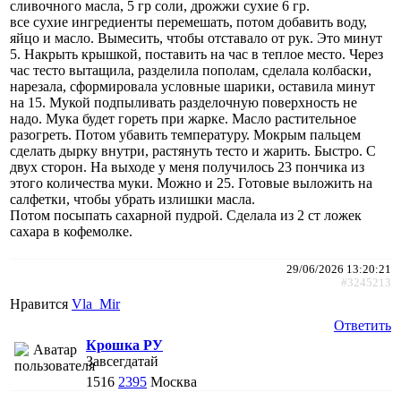
сливочного масла, 5 гр соли, дрожжи сухие 6 гр.
все сухие ингредиенты перемешать, потом добавить воду,
яйцо и масло. Вымесить, чтобы отставало от рук. Это минут
5. Накрыть крышкой, поставить на час в теплое место. Через
час тесто вытащила, разделила пополам, сделала колбаски,
нарезала, сформировала условные шарики, оставила минут
на 15. Мукой подпыливать разделочную поверхность не
надо. Мука будет гореть при жарке. Масло растительное
разогреть. Потом убавить температуру. Мокрым пальцем
сделать дырку внутри, растянуть тесто и жарить. Быстро. С
двух сторон. На выходе у меня получилось 23 пончика из
этого количества муки. Можно и 25. Готовые выложить на
салфетки, чтобы убрать излишки масла.
Потом посыпать сахарной пудрой. Сделала из 2 ст ложек
сахара в кофемолке.
29/06/2026 13:20:21
#3245213
Нравится
Vla_Mir
Ответить
Крошка РУ
Завсегдатай
1516
2395
Москва