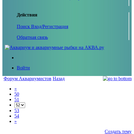
Действия
Поиск
Вход/Регистрация
Обратная связь
Войти
Форум Аквариумистов
Назад
«
50
51
53
54
»
Создать тему