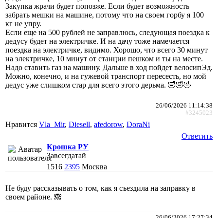
Закупка жрачи будет попозже. Если будет возможность
забрать мешки на машине, потому что на своем горбу я 100
кг не упру.
Если еще на 500 рублей не заправлюсь, следующая поездка к
дедусу будет на электричке. И на дачу тоже намечается
поездка на электричке, видимо. Хорошо, что всего 30 минут
на электричке, 10 минут от станции пешком и ты на месте.
Надо ставить газ на машину. Дальше в ход пойдет велосипЭд.
Можно, конечно, и на гужевой транспорт пересесть, но мой
дедус уже слишком стар для всего этого дерьма. 🤣🤣🤣
26/06/2026 11:14:38
#3245023
Нравится
Vla_Mir
,
Diesell
,
afedorow
,
DoraNi
Ответить
Крошка РУ
Завсегдатай
1516
2395
Москва
Не буду рассказывать о том, как я съездила на заправку в
своем районе. 🙈
26/06/2026 17:27:34