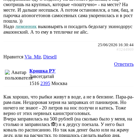
смотришь на крупных, которые «поштучно» - на месте? На
месте. И дальше несешься. А потом остановился, а там, бац, и
парочка апоногетонов самосевных сама укоренилась и в рост
пошла. ))
Надо
лимонник
выковырять и посадить бедолагу эхинодорус
амазонский. А то ему в тепличке не айс.
25/06/2026 16:30:44
#3244969
Нравится
Vla_Mir
,
Diesell
Ответить
Крошка РУ
Завсегдатай
1516
2395
Москва
Как хорошо, что рыбки живут в воде, а не в бензине. Пара-ра-
рам-пам. Нездоровая херня на заправках от паникеров. Но
ничего не знают - 20 литров на нос получи и катись. Тоже
верно от этих нервных канистроголовых.
Вчера заправилась на 500 рублей (на сколько было у меня, на
столько и заправилась 🙈) и к дедусу поехала. У него был
коваль по расписанию. Но так как денег было или на жрачу
деду, или на расчистку, то пришлось сделать выбор дня.