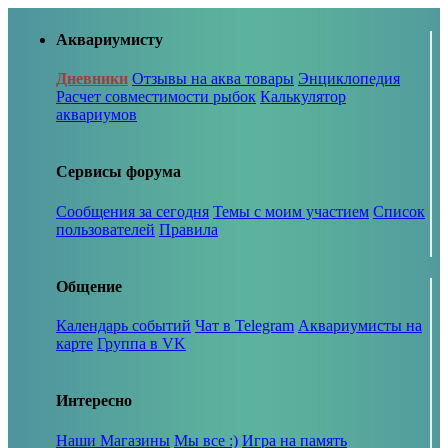
Аквариумисту
Дневники
Отзывы на аква товары
Энциклопедия
Расчет совместимости рыбок
Калькулятор
аквариумов
Сервисы форума
Сообщения за сегодня
Темы с моим участием
Список
пользователей
Правила
Общение
Календарь событий
Чат в Telegram
Аквариумисты на
карте
Группа в VK
Интересно
Наши Магазины
Мы все :)
Игра на память