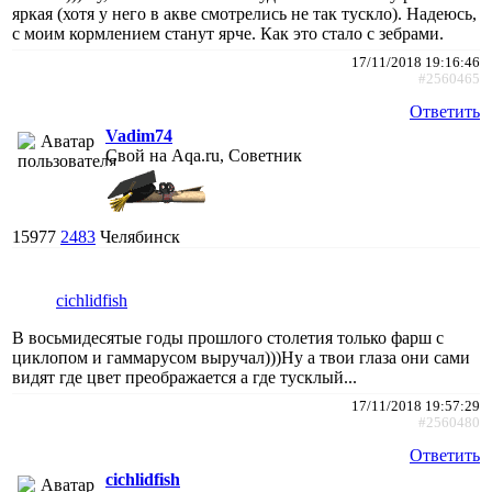
яркая (хотя у него в акве смотрелись не так тускло). Надеюсь,
с моим кормлением станут ярче. Как это стало с зебрами.
17/11/2018 19:16:46
#2560465
Ответить
Vadim74
Свой на Aqa.ru, Советник
15977
2483
Челябинск
cichlidfish
В восьмидесятые годы прошлого столетия только фарш с
циклопом и гаммарусом выручал)))Ну а твои глаза они сами
видят где цвет преображается а где тусклый...
17/11/2018 19:57:29
#2560480
Ответить
cichlidfish