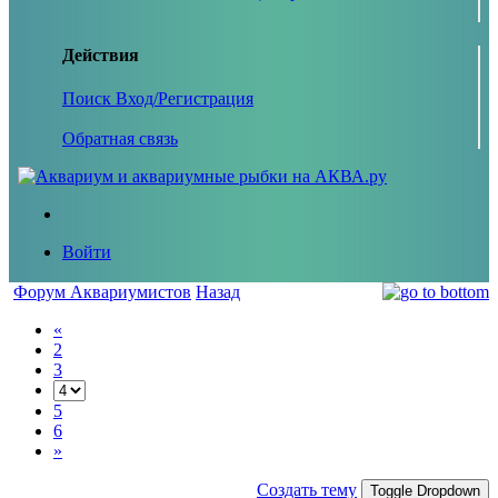
Действия
Поиск
Вход/Регистрация
Обратная связь
Войти
Форум Аквариумистов
Назад
«
2
3
5
6
»
Создать тему
Toggle Dropdown