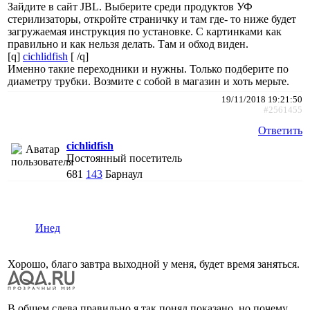
Зайдите в сайт JBL. Выберите среди продуктов УФ
стерилизаторы, откройте страничку и там где- то ниже будет
загружаемая инструкция по установке. С картинками как
правильно и как нельзя делать. Там и обход виден.
[q]
cichlidfish
[ /q]
Именно такие переходники и нужны. Только подберите по
диаметру трубки. Возмите с собой в магазин и хоть мерьте.
19/11/2018 19:21:50
#2561455
Ответить
cichlidfish
Постоянный посетитель
681
143
Барнаул
Инед
Хорошо, благо завтра выходной у меня, будет время заняться.
В общем слева правильно я так понял показано, но почему