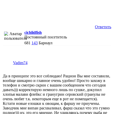
Ответить
cichlidfish
Постоянный посетитель
681
143
Барнаул
Vadim74
Да в принципе это все соблюдаю! Рацион Вы мне составили,
вообще шикарно и главное очень удобно! Просто захожу в
телефон и смотрю скрин с вашим сообщением что сегодня
давать))) корректирую немного лишь по сушке, докупил
хлопья малави флейкс и гранугрин серовский (гранулы не
очень любят т.к. некоторым еще в рот не помещается).
Кстати новые елошки к овощам, к фаршу не приучены.
Заводчик мне випан расхваливал, фарш сказал что это гумно
полное))) ну, это его мнение. Не удивляюсь почему рыба не