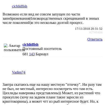
cichlidfish
Возможно если вид не совсем запущен по части
заинбрижевания(близкородственных скрещиваний в энных
числе поколений)и это несколько долгий процесс.
17/11/2018 20:31:52
#2560494
Ответить
cichlidfish
Постоянный посетитель
681
143
Барнаул
Vadim74
Завтра скатаюсь еще на нашу местную "птичку". Ни разу там
не был, не местный, интересно посмотреть что там есть.
Цихлиды наверняка представлены)) Может, из растений что
прикуплю (хочу на заднем плане такие заросли из
криптокорины), а может чтт из рыб интересное будет. Но, к