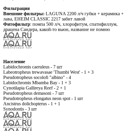
Фильтрация
Внешние фильтры:
LAGUNA 2200 л/ч губки + керамика +
лава, EHEIM CLASSIC 2217 забит лавой
Фитофильтр
: помпа 500 л/ч, хлорофитум, спатифиллум,
драцена Сандера, какой-то вьюн, название не помню
Население
Labidochromis caeruleus - 7 шт
Labeotropheus trewavasae 'Thumbi West' - 1 + 3
Pseudotropheus socolofi "albino" - 4
Labidochromis Mbamba Bay - 1 + 3
Cynotilapia Gallireya Reef - 2 + 1
Pseudotropheus demasoni - 7 шт
Pseudotropheus elongatus neon spot - 1 шт
Ancistrus dolichopterus - 1 + 1
Synodontis - 3 шт