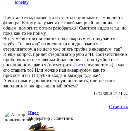
lonelity
Почитал темы, понял что из за этого понижается мощность
фильтра! К тому же у меня не такой мощный внешник... в
общем, помогите с этим разобраться! Смотрел видео и т.д. но
пока как то не пойму.
Вот у меня стоит внешник под аквариумом, получается
трубка "на выход" из внешника вподключается к
стерилизатору, а из него уже опять трубка в аквармум, так?
И еще вопрос, придет стерилизатор jebo 24H, соответственно
приборчик то не маленький наверное... а под тумбой еле
внешник помещается (посмотрите
фото
в шапке темы), куда
его ставить то? Или можно над аквариумом как то
присобачить? И трубки входа и выхода туда же?
А если помпу дополнителтную поставить, или не стоит
заполнять и так драгоценный объем?
19/11/2018 17:41:22
#2561396
Ответить
Инед
Модератор , Советник