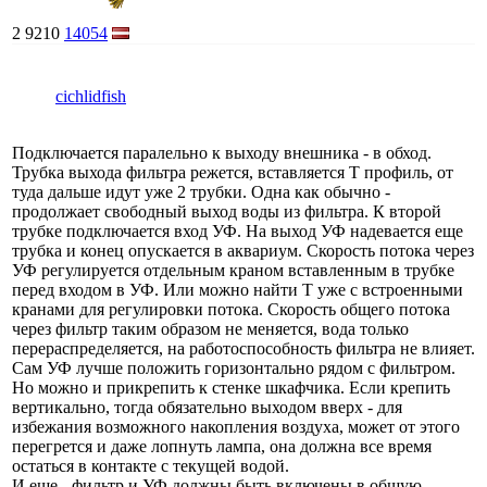
2
9210
14054
cichlidfish
Подключается паралельно к выходу внешника - в обход.
Трубка выхода фильтра режется, вставляется Т профиль, от
туда дальше идут уже 2 трубки. Одна как обычно -
продолжает свободный выход воды из фильтра. К второй
трубке подключается вход УФ. На выход УФ надевается еще
трубка и конец опускается в аквариум. Скорость потока через
УФ регулируется отдельным краном вставленным в трубке
перед входом в УФ. Или можно найти Т уже с встроенными
кранами для регулировки потока. Скорость общего потока
через фильтр таким образом не меняется, вода только
перераспределяется, на работоспособность фильтра не влияет.
Сам УФ лучше положить горизонтально рядом с фильтром.
Но можно и прикрепить к стенке шкафчика. Если крепить
вертикально, тогда обязательно выходом вверх - для
избежания возможного накопления воздуха, может от этого
перегрется и даже лопнуть лампа, она должна все время
остаться в контакте с текущей водой.
И еще - фильтр и УФ должны быть включены в общую