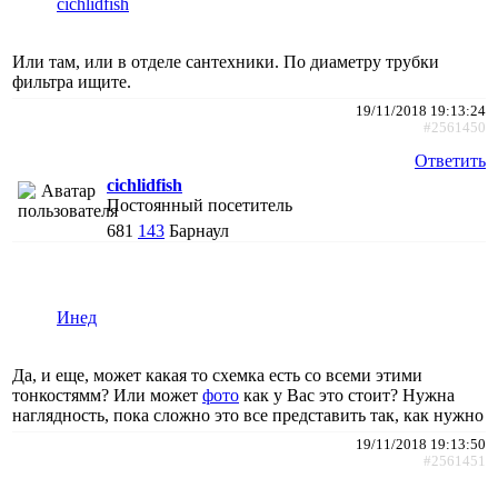
cichlidfish
Или там, или в отделе сантехники. По диаметру трубки
фильтра ищите.
19/11/2018 19:13:24
#2561450
Ответить
cichlidfish
Постоянный посетитель
681
143
Барнаул
Инед
Да, и еще, может какая то схемка есть со всеми этими
тонкостямм? Или может
фото
как у Вас это стоит? Нужна
наглядность, пока сложно это все представить так, как нужно
19/11/2018 19:13:50
#2561451