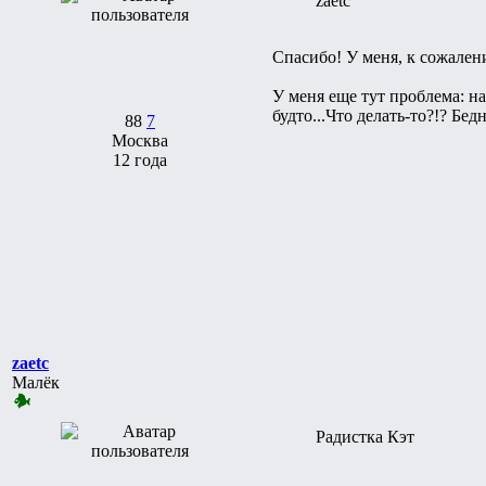
zaetc
Спасибо! У меня, к сожалени
У меня еще тут проблема: на 
будто...Что делать-то?!? Бе
88
7
Москва
12 года
zaetc
Малёк
Радистка Кэт