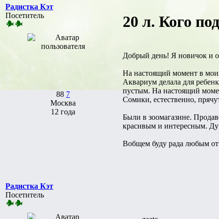
Радистка Кэт
Посетитель
20 л. Кого п
Добрый день! Я новичок и о
На настоящий момент в моих 
Аквариум делала для ребенк
пустым. На настоящий моме
88
7
Сомики, естественно, прячу
Москва
12 года
Были в зоомагазине. Продаве
красивым и интересным. Дум
Вобщем буду рада любым от
Радистка Кэт
Посетитель