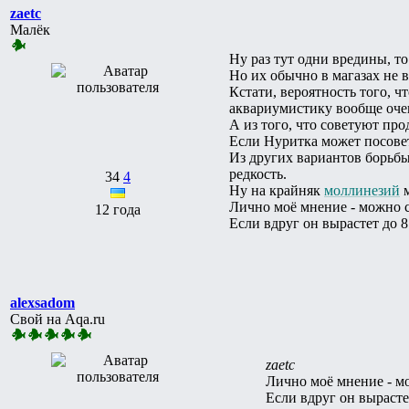
zaetc
Малёк
Ну раз тут одни вредины, т
Но их обычно в магазах не 
Кстати, вероятность того, ч
аквариумистику вообще оче
А из того, что советуют про
Если Нуритка может посовет
Из других вариантов борьбы
редкость.
34
4
Ну на крайняк
моллинезий
м
Лично моё мнение - можно с
12 года
Если вдруг он вырастет до 8
alexsadom
Свой на Aqa.ru
zaetc
Лично моё мнение - мо
Если вдруг он вырасте