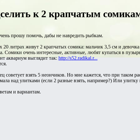
одселить к 2 крапчатым сомикам
чень прошу помочь, дабы не навредить рыбкам.
20 литрах живут 2 крапчатых сомика: мальчик 3,5 см и девочка 
а. Сомики очень интересные, активные, любят купаться в пузырьк
нт аквариум выглядит так:
http://s52.radikal.r...
тся.
ц советует взять 5 неончиков. Но мне кажется, что при таком ра
ала над улитками (если 2 разные взять, например?) Или улитку
ветам и вариантам.