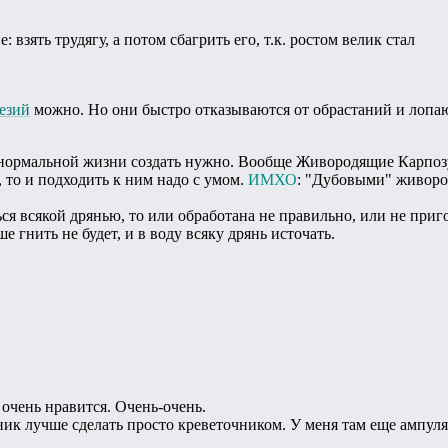
 взять трудягу, а потом сбагрить его, т.к. ростом велик стал
езий
можно. Но они быстро отказываются от обрастаний и лопа
нормальной жизни создать нужно. Вообще Живородящие Карпозуб
 то и подходить к ним надо с умом.
ИМХО
: "Дубовыми" живоро
ься всякой дрянью, то или обработана не правильно, или не при
ше гнить не будет, и в воду всяку дрянь источать.
 очень нравится. Очень-очень.
ик лучше сделать просто креветочником. У меня там еще ампуляр