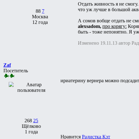
Отдать живность я не смогу.
что уж лучше в большой аква
88
7
Москва
А сомов вобще отдать не см
12 года
alexsadom,
про корягу:
Коряг
быть - тоже непонятно. Я у
Изменено 19.11.13 автор Ра
Zaf
Посетитель
ириатерину вернера можно подсадить
268
25
Щёлково
1 года
Нравится
Радистка Кэт