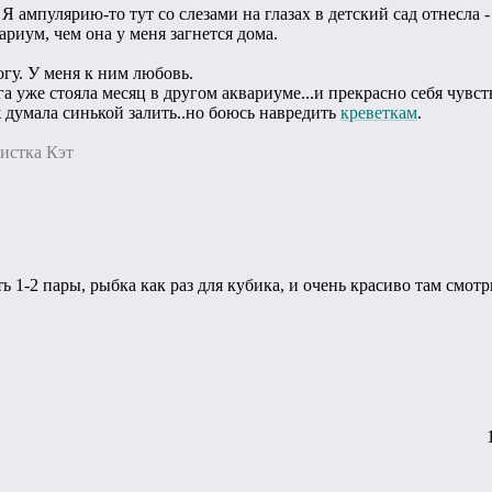
 Я ампулярию-то тут со слезами на глазах в детский сад отнесла
риум, чем она у меня загнется дома.
огу. У меня к ним любовь.
а уже стояла месяц в другом аквариуме...и прекрасно себя чувств
ж думала синькой залить..но боюсь навредить
креветкам
.
дистка Кэт
 1-2 пары, рыбка как раз для кубика, и очень красиво там смотр