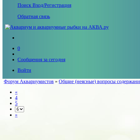
Поиск
Вход/Регистрация
Обратная связь
0
Сообщения за сегодня
Войти
Форум Аквариумистов
»
Общие (неясные) вопросы содержани
«
4
5
»