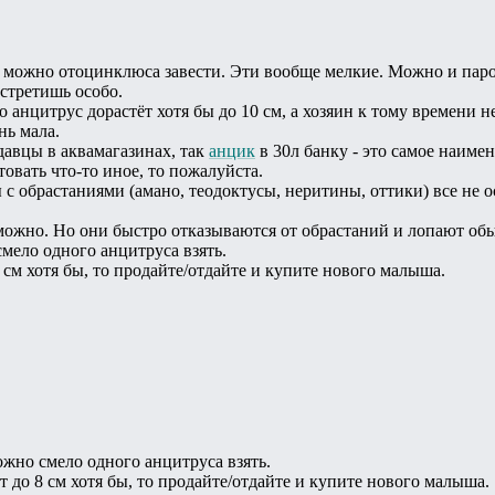
о можно отоцинклюса завести. Эти вообще мелкие. Можно и паро
встретишь особо.
то анцитрус дорастёт хотя бы до 10 см, а хозяин к тому времени 
нь мала.
давцы в аквамагазинах, так
анцик
в 30л банку - это самое наимен
овать что-то иное, то пожалуйста.
 с обрастаниями (амано, теодоктусы, неритины, оттики) все не о
ожно. Но они быстро отказываются от обрастаний и лопают об
мело одного анцитруса взять.
 см хотя бы, то продайте/отдайте и купите нового малыша.
жно смело одного анцитруса взять.
т до 8 см хотя бы, то продайте/отдайте и купите нового малыша.