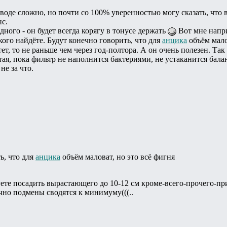
 воде сложно, но почти со 100% уверенностью могу сказать, что в
с.
ного - он будет всегда корягу в тонусе держать
Вот мне напр
кого найдёте. Будут конечно говорить, что для
анцика
объём мало
ет, то не раньше чем через год-полтора. А он очень полезен. Так
ая, пока фильтр не наполнится бактериями, не устаканится баланс
не за что.
ь, что для
анцика
объём маловат, но это всё фигня
туете посадить вырастающего до 10-12 см кроме-всего-прочего-п
чно подмены сводятся к минимуму(((..