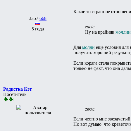
Какое то странное отношение:
3357
668
zaetc
5 года
Ну на крайняк
моллин
Для
молли
еще условия для 
получить хороший результат,
Если коряга стала покрыват
только не факт, что она даль
Радистка Кэт
Посетитель
zaetc
Если честно мне звездчатый
Но вот думаю, что креветочн