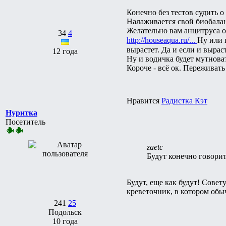
Конечно без тестов судить о
Налаживается свой биобалан
Желательно вам анцитруса од
34
4
http://houseaqua.ru/...
Ну или 
вырастет. Да и если и выраст
12 года
Ну и водичка будет мутноват
Короче - всё ок. Переживать 
Нравится
Радистка Кэт
Нуритка
Посетитель
zaetc
Будут конечно говорит
Будут, еще как будут! Сове
креветочник, в котором обы
241
25
Подольск
10 года