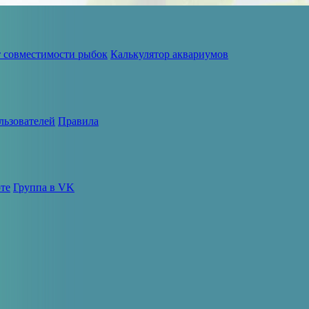
т совместимости рыбок
Калькулятор аквариумов
льзователей
Правила
те
Группа в VK