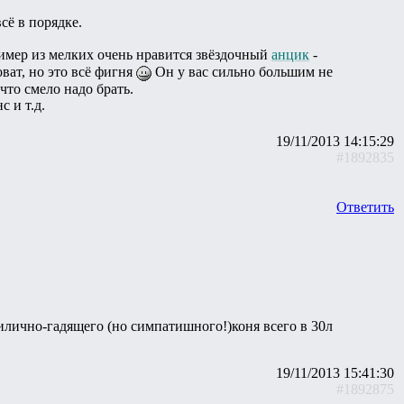
сё в порядке.
имер из мелких очень нравится звёздочный
анцик
-
ват, но это всё фигня
Он у вас сильно большим не
 что смело надо брать.
 и т.д.
19/11/2013 14:15:29
#1892835
Ответить
рилично-гадящего (но симпатишного!)коня всего в 30л
19/11/2013 15:41:30
#1892875