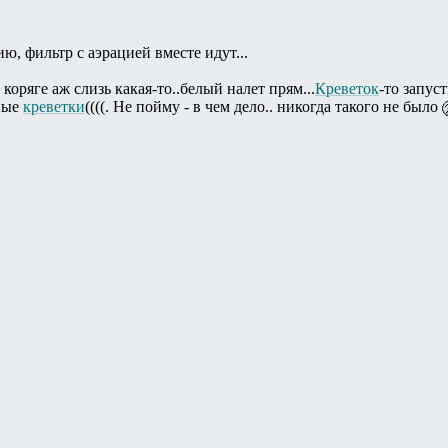
ю, фильтр с аэрацией вместе идут...
коряге аж слизь какая-то..белый налет прям...
Креветок
-то запуст
дные
креветки
((((. Не пойму - в чем дело.. никогда такого не было