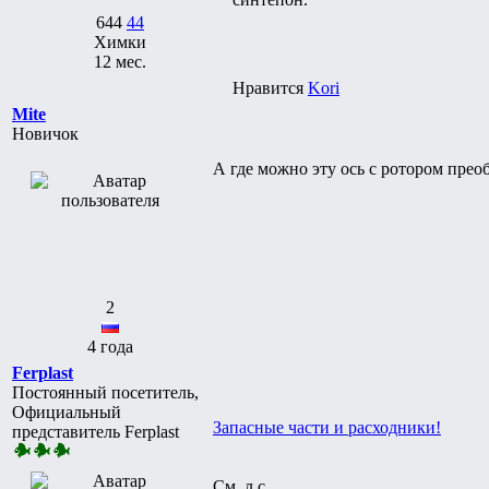
644
44
Химки
12 мес.
Нравится
Kori
Mite
Новичок
А где можно эту ось с ротором прео
2
4 года
Ferplast
Постоянный посетитель,
Официальный
Запасные части и расходники!
представитель Ferplast
См. л.с.