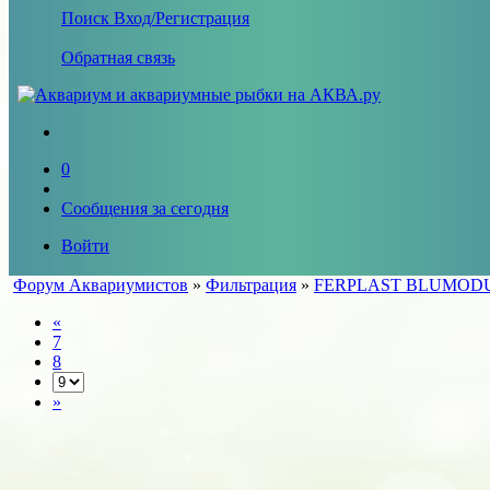
Поиск
Вход/Регистрация
Обратная связь
0
Сообщения за сегодня
Войти
Форум Аквариумистов
»
Фильтрация
»
FERPLAST BLUMOD
«
7
8
»