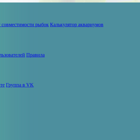
т совместимости рыбок
Калькулятор аквариумов
льзователей
Правила
те
Группа в VK