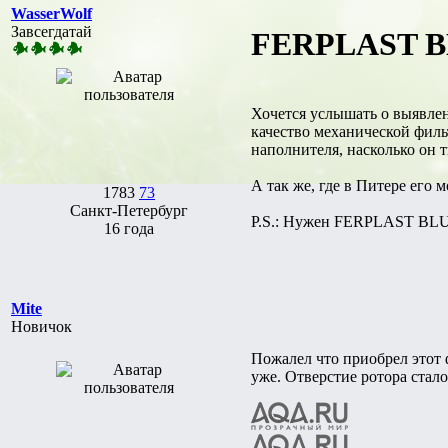
WasserWolf
Завсегдатай
FERPLAST B
Хочется услышать о выявлен
качество механической филь
наполнителя, насколько он т
А так же, где в Питере его
1783
73
Санкт-Петербург
P.S.: Нужен FERPLAST B
16 года
Mite
Новичок
Пожалел что приобрел этот
уже. Отверстие ротора стало