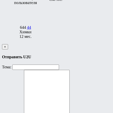
644
44
Химки
12 мес.
×
Отправить U2U
Тема: