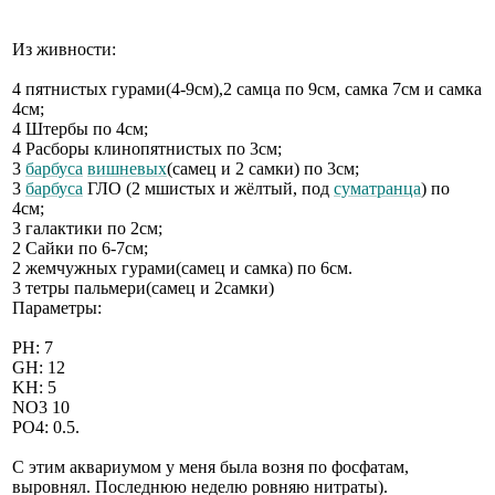
Из живности:
4 пятнистых гурами(4-9см),2 самца по 9см, самка 7см и самка
4см;
4 Штербы по 4см;
4 Расборы клинопятнистых по 3см;
3
барбуса
вишневых
(самец и 2 самки) по 3см;
3
барбуса
ГЛО (2 мшистых и жёлтый, под
суматранца
) по
4см;
3 галактики по 2см;
2 Сайки по 6-7см;
2 жемчужных гурами(самец и самка) по 6см.
3 тетры пальмери(самец и 2самки)
Параметры:
РН: 7
GH: 12
KH: 5
NO3 10
PO4: 0.5.
С этим аквариумом у меня была возня по фосфатам,
выровнял. Последнюю неделю ровняю нитраты).