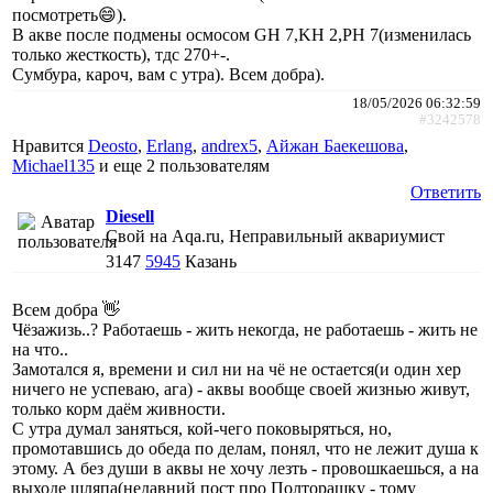
посмотреть😄).
В акве после подмены осмосом GH 7,KH 2,PH 7(изменилась
только жесткость), тдс 270+-.
Сумбура, кароч, вам с утра). Всем добра).
18/05/2026 06:32:59
#3242578
Нравится
Deosto
,
Erlang
,
andrex5
,
Айжан Баекешова
,
Michael135
и еще
2 пользователям
Ответить
Diesell
Свой на Aqa.ru, Неправильный аквариумист
3147
5945
Казань
Всем добра 👋
Чёзажизь..? Работаешь - жить некогда, не работаешь - жить не
на что..
Замотался я, времени и сил ни на чё не остается(и один хер
ничего не успеваю, ага) - аквы вообще своей жизнью живут,
только корм даём живности.
С утра думал заняться, кой-чего поковыряться, но,
промотавшись до обеда по делам, понял, что не лежит душа к
этому. А без души в аквы не хочу лезть - провошкаешься, а на
выходе шляпа(недавний пост про Полторашку - тому