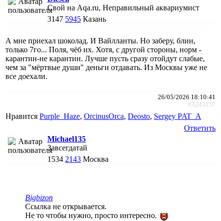
Свой на Aqa.ru, Неправильный аквариумист
3147
5945
Казань
А мне приехал шоколад. И Вайлланты. Но заберу, блин,
только 7го... Поля, чёб их. Хотя, с другой стороны, норм -
карантин-не карантин. Лучше пусть сразу отойдут слабые,
чем за "мёртвые души" деньги отдавать. Из Москвы уже не
все доехали.
26/05/2026 18:10:41
#3243157
Нравится
Purple_Haze
,
ОrcinusОrca
,
Deosto
,
Sergey PAT_A
Ответить
Michael135
Завсегдатай
1534
2143
Москва
Bigbizon
Ссылка не открывается.
Не то чтобы нужно, просто интересно.