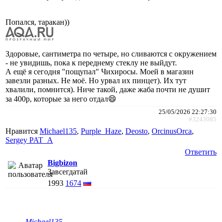
Попался, таракан))
Здоровые, сантиметра по четыре, но сливаются с окружением
- не увидишь, пока к переднему стеклу не выйдут.
А ещё я сегодня "пощупал" Чихиросы. Моей в магазин
завезли разных. Не моё. Но урвал их пинцет). Их тут
хвалили, помнится). Ниче такой, даже жаба почти не душит
за 400р, которые за него отдал😄
25/05/2026 22:27:30
#3243085
Нравится
Michael135
,
Purple_Haze
,
Deosto
,
ОrcinusОrca
,
Sergey PAT_A
Ответить
Bigbizon
Завсегдатай
1993
1674
Michael135