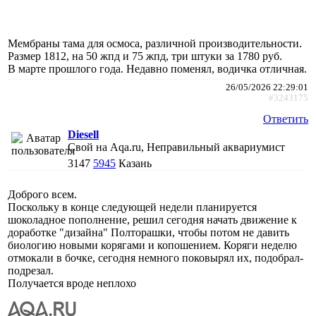
Мембраны тама для осмоса, различной производительности.
Размер 1812, на 50 жпд и 75 жпд, три штуки за 1780 руб.
В марте прошлого года. Недавно поменял, водичка отличная.
26/05/2026 22:29:01
#3243175
Ответить
Diesell
Свой на Aqa.ru, Неправильный аквариумист
3147
5945
Казань
Доброго всем.
Поскольку в конце следующей недели планируется
шоколадное пополнение, решил сегодня начать движение к
доработке "дизайна" Полторашки, чтобы потом не давить
биологию новыми корягами и копошением. Коряги неделю
отмокали в бочке, сегодня немного поковырял их, подобрал-
подрезал.
Получается вроде неплохо