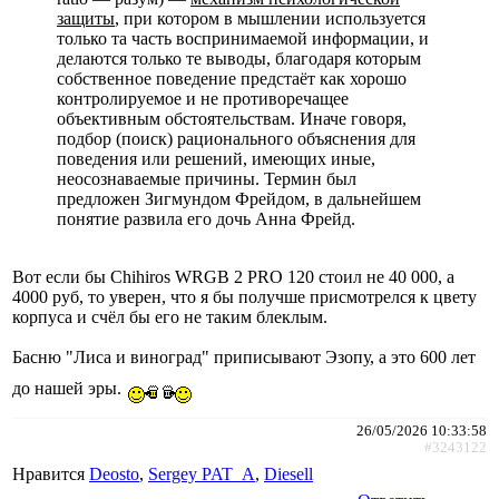
защиты
, при котором в мышлении используется
только та часть воспринимаемой информации, и
делаются только те выводы, благодаря которым
собственное поведение предстаёт как хорошо
контролируемое и не противоречащее
объективным обстоятельствам. Иначе говоря,
подбор (поиск) рационального объяснения для
поведения или решений, имеющих иные,
неосознаваемые причины. Термин был
предложен Зигмундом Фрейдом, в дальнейшем
понятие развила его дочь Анна Фрейд.
Вот если бы Chihiros WRGB 2 PRO 120 стоил не 40 000, а
4000 руб, то уверен, что я бы получше присмотрелся к цвету
корпуса и счёл бы его не таким блеклым.
Басню "Лиса и виноград" приписывают Эзопу, а это 600 лет
до нашей эры.
26/05/2026 10:33:58
#3243122
Нравится
Deosto
,
Sergey PAT_A
,
Diesell