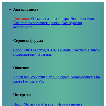
Аквариумисту
Дневники
Отзывы на аква товары
Энциклопедия
Расчет совместимости рыбок
Калькулятор
аквариумов
Сервисы форума
Сообщения за сегодня
Темы с моим участием
Список
пользователей
Правила
Общение
Календарь событий
Чат в Telegram
Аквариумисты на
карте
Группа в VK
Интересно
Наши Магазины
Мы все :)
Игра на память