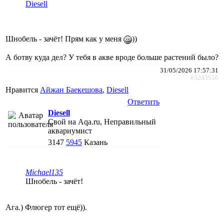
Diesell
Шнобель - зачёт! Прям как у меня
))
А ботву куда дел? У тебя в акве вроде больше растений было?
31/05/2026 17:57:31
#3243550
Нравится
Айжан Баекешова
,
Diesell
Ответить
Diesell
Свой на Aqa.ru, Неправильный
аквариумист
3147
5945
Казань
Michael135
Шнобель - зачёт!
Ага.) Флюгер тот ещё)).