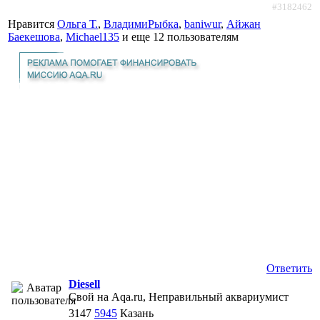
#3182462
Нравится
Ольга Т.
,
ВладимиРыбка
,
baniwur
,
Айжан
Баекешова
,
Michael135
и еще
12 пользователям
Ответить
Diesell
Свой на Aqa.ru, Неправильный аквариумист
3147
5945
Казань