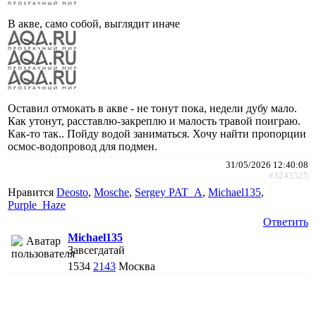
В акве, само собой, выглядит иначе
Оставил отмокать в акве - не тонут пока, недели дубу мало.
Как утонут, расставлю-закреплю и малость травой поиграю.
Как-то так.. Пойду водой заниматься. Хочу найти пропорции
осмос-водопровод для подмен.
31/05/2026 12:40:08
#3243525
Нравится
Deosto
,
Mosche
,
Sergey PAT_A
,
Michael135
,
Purple_Haze
Ответить
Michael135
Завсегдатай
1534
2143
Москва