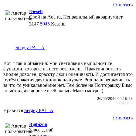
Ответить
Diesell
Свой на Aqa.ru, Неправильный аквариумист
3147
5945
Казань
Sergey PAT_A
Вот я так и объяснил: мой светильник выполняет те
функции, которые на него возложены. Практичностью я
вполне доволен, красоту люди оценивают). И достигается это
путём нажатия двух кнопок на пульте. Резона переплачивать
за что-то уникальное мне нет. Тем более на Полторашку Бимс
встаёт вдвое дороже всей аквы(я Макс смотрел).
26/05/2026 09:16:28
#3243107
Нравится
Sergey PAT_A
Ответить
Bigbizon
Завсегдатай