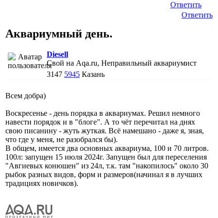
Ответить
Ответить
Аквариумный день.
Diesell
Свой на Aqa.ru, Неправильный аквариумист
3147
5945
Казань
Всем добра)
Воскресенье - день порядка в аквариумах. Решил немного
навести порядок и в "блоге". А то чёт перечитал на днях
свою писанину - жуть жуткая. Всё намешано - даже я, зная,
что где у меня, не разобрался бы).
В общем, имеется два основных аквариума, 100 и 70 литров.
100л: запущен 15 июля 2024г. Запущен был для переселения
"Авгиевых конюшен" из 24л, т.к. там "накопилось" около 30
рыбок разных видов, форм и размеров(начинал я в лучших
традициях новичков).