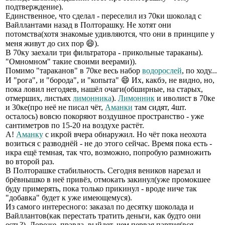
подтверждение).
Единственное, что сделал - переселил из 70ки шоколад с
Вайллантами назад в Полторашку. Не хотят они
потомства(хотя знакомые удивляются, что они в принципе у
меня живут до сих пор 😄).
В 70ку заехали три фильтратора - прикольные тараканы).
"Омномном" такие своими веерами)).
Помимо "тараканов" в 70ке весь набор
водорослей
, по ходу...
И "рога", и "борода", и "копыта" 😄 Их, какбэ, не видно, но,
пока ловил негодяев, нашёл очаги(обширные, на старых,
отмерших, листьях
лимонника
).
Лимонник
и иволист в 70ке
и 30ке(про неё не писал чёт,
Аманки
там сидят, 4шт.
осталось) вовсю покоряют воздушное пространство - уже
сантиметров по 15-20 на воздухе растёт.
А!
Аманку
с икрой вчера обнаружил. Но чёт пока неохота
возиться с разводнёй - не до этого сейчас. Время пока есть -
икра ещё темная, так что, возможно, попробую размножить
во второй раз.
В Полторашке стабильность. Сегодня веников нарезал и
брёвнышко в неё привёз, отмокать закинул(уже промокшее
буду примерять, пока только прикинул - вроде ниче так
"добавка" будет к уже имеющемуся).
Из самого интересного: заказал по десятку шоколада и
Вайллантов(как перестать тратить деньги, как будто они
есть?). Дороже, правда, выйдет, чем первая партия(вся