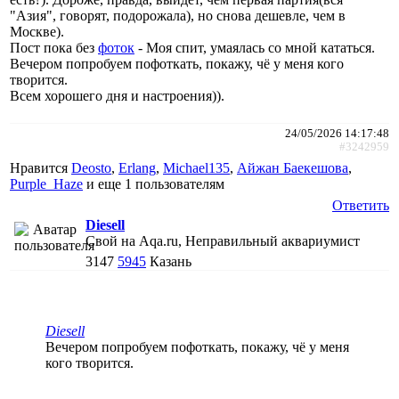
"Азия", говорят, подорожала), но снова дешевле, чем в
Москве).
Пост пока без
фоток
- Моя спит, умаялась со мной кататься.
Вечером попробуем пофоткать, покажу, чё у меня кого
творится.
Всем хорошего дня и настроения)).
24/05/2026 14:17:48
#3242959
Нравится
Deosto
,
Erlang
,
Michael135
,
Айжан Баекешова
,
Purple_Haze
и еще
1 пользователям
Ответить
Diesell
Свой на Aqa.ru, Неправильный аквариумист
3147
5945
Казань
Diesell
Вечером попробуем пофоткать, покажу, чё у меня
кого творится.