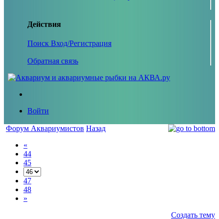
Действия
Поиск
Вход/Регистрация
Обратная связь
Войти
Форум Аквариумистов
Назад
«
44
45
47
48
»
Создать тему