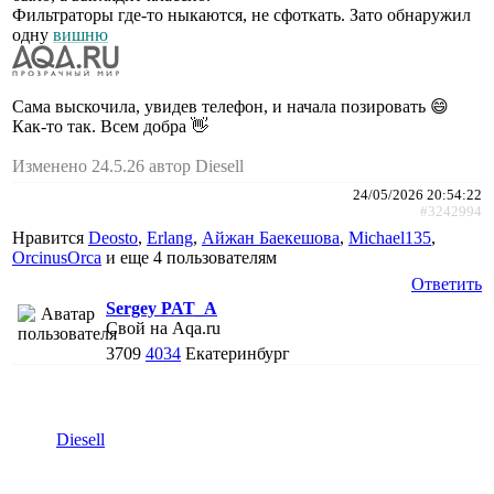
Фильтраторы где-то ныкаются, не сфоткать. Зато обнаружил
одну
вишню
Сама выскочила, увидев телефон, и начала позировать 😄
Как-то так. Всем добра 👋
Изменено 24.5.26 автор Diesell
24/05/2026 20:54:22
#3242994
Нравится
Deosto
,
Erlang
,
Айжан Баекешова
,
Michael135
,
ОrcinusОrca
и еще
4 пользователям
Ответить
Sergey PAT_A
Свой на Aqa.ru
3709
4034
Екатеринбург
Diesell