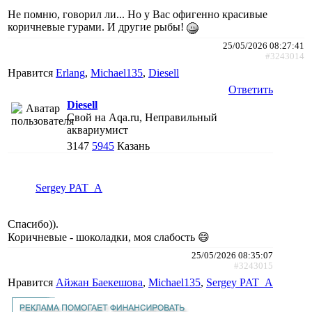
Не помню, говорил ли... Но у Вас офигенно красивые
коричневые гурами. И другие рыбы!
25/05/2026 08:27:41
#3243014
Нравится
Erlang
,
Michael135
,
Diesell
Ответить
Diesell
Свой на Aqa.ru, Неправильный
аквариумист
3147
5945
Казань
Sergey PAT_A
Спасибо)).
Коричневые - шоколадки, моя слабость 😄
25/05/2026 08:35:07
#3243015
Нравится
Айжан Баекешова
,
Michael135
,
Sergey PAT_A