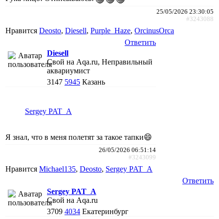
25/05/2026 23:30:05
#3243088
Нравится
Deosto
,
Diesell
,
Purple_Haze
,
ОrcinusОrca
Ответить
Diesell
Свой на Aqa.ru, Неправильный
аквариумист
3147
5945
Казань
Sergey PAT_A
Я знал, что в меня полетят за такое тапки😄
26/05/2026 06:51:14
#3243099
Нравится
Michael135
,
Deosto
,
Sergey PAT_A
Ответить
Sergey PAT_A
Свой на Aqa.ru
3709
4034
Екатеринбург