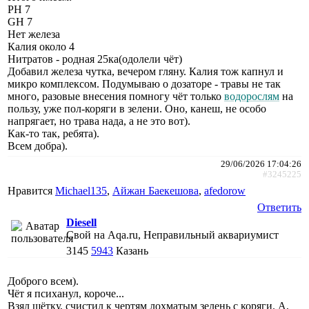
РН 7
GH 7
Нет железа
Калия около 4
Нитратов - родная 25ка(одолели чёт)
Добавил железа чутка, вечером гляну. Калия тож капнул и
микро комплексом. Подумываю о дозаторе - травы не так
много, разовые внесения помногу чёт только
водорослям
на
пользу, уже пол-коряги в зелени. Оно, канеш, не особо
напрягает, но трава нада, а не это вот).
Как-то так, ребята).
Всем добра).
29/06/2026 17:04:26
#3245225
Нравится
Michael135
,
Айжан Баекешова
,
afedorow
Ответить
Diesell
Свой на Aqa.ru, Неправильный аквариумист
3145
5943
Казань
Доброго всем).
Чёт я психанул, короче...
Взял щётку, счистил к чертям лохматым зелень с коряги. А,