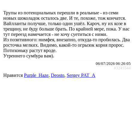
Трупы из потенциальных перешли в реальные - из семи
новых шоколадок осталось две. И те, похоже, тож кончатся.
Вайлланты получше, только один ушёл. Кароч, ну их козе в
трещину, не буду больше брать. По крайней мере, пока. У нас
тут переезд намечается - не хочу суетиться с ними.
Из позитивного: нимфея, внезапно, откуда-то пробилась. Два
росточка мелких. Видимо, какой-то огрызок корня пророс.
Потихоньку растут вроде.
Утреннего сумбура вам).
06/07/2026 06:26:05
#3245544
Нравится
Purple_Haze
,
Deosto
,
Sergey PAT_A