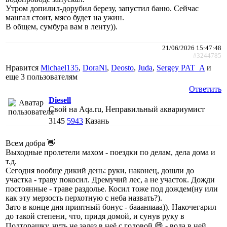
Утром допилил-дорубил березу, запустил баню. Сейчас
мангал стоит, мясо будет на ужин.
В общем, сумбура вам в ленту)).
21/06/2026 15:47:48
#3244785
Нравится
Michael135
,
DoraNi
,
Deosto
,
Juda
,
Sergey PAT_A
и
еще
3 пользователям
Ответить
Diesell
Свой на Aqa.ru, Неправильный аквариумист
3145
5943
Казань
Всем добра 👋
Выходные пролетели махом - поездки по делам, дела дома и
т.д.
Сегодня вообще дикий день: руки, наконец, дошли до
участка - траву покосил. Дремучий лес, а не участок. Дожди
постоянные - траве раздолье. Косил тоже под дождем(ну или
как эту мерзость перхотную с неба назвать?).
Зато в конце дня приятный бонус - баааняааа)). Накочегарил
до такой степени, что, придя домой, и сунув руку в
Полторашку, чуть не залез в неё с головой 😄 - вода в ней