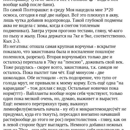
вообще кайф после бани).
По самой Полторашке: в среду Моя нацедила мне 3*20
осмоса, сегодня я ещё две набрал. Всё это плюхнул в акву,
лишь чутка добавив водопровода. Такой глубокой подмены
аква не видела с зимы, когда я снегом топленым
подменивал). Завтра утром прогоню тестами, гляну, чё-кого
по пыху и жыху. Пока держатся на 7ке и 9ке, соответственно.
Кых 2-3.
Из негатива: отошла самая крупная ворчунья - вскрытие
показало, что закистована была и воспаление пошло(не
поленился, разрезал). Вторая ворчунья(их только две и
осталось) переехала в 70ку на "пенсию", доживать свой век.
Тоже раздулась - скорее всего, закистована, т.к. самцов не
осталось. Пока пыхтит там чёт. Ещё минусом - две
шоколадки. Обе истощали - есть подозрение, что тупо от
голода мрут, не привыкли к моему корму. Есть ещё одна "на
карандаше" - тож дохлая с виду. Остальные новички пока
норм(ттт) - Вайлланты вообще норм себя чувствуют, только
один пока мелкий очень, но, думаю, выживет и вырастет.
Ещё: немного перетряхнул траву, выкинул
лимнофилу(мельчать начала - ну её) и микрантемоидес(чёт не
придумал, куда его ткнуть), пересадил внезапно начавший
расти(вообще до этого не рос) перистолистник - гляну, как он
в левой стороне будет выглядеть. Немного добавил нежных
эхов из 70ки - они чёт тоже стали хорошо себя чувствовать в