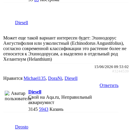
Diesell
Может еще такой вариант интересен будет: Эхинодорус
Ангустифолия или узколистный (Echinodorus Angustifolius),
согласно современной классификации это растение более не
относится к Эхинодорусам, а выделено в отдельный род
Хелантиум (Helanthium)
15/06/2026 09:53:02
#3244539
Нравится
Michael135
,
DoraNi
,
Diesell
Ответить
Diesell
Свой на Aqa.ru, Неправильный
аквариумист
3145
5943
Казань
Deosto