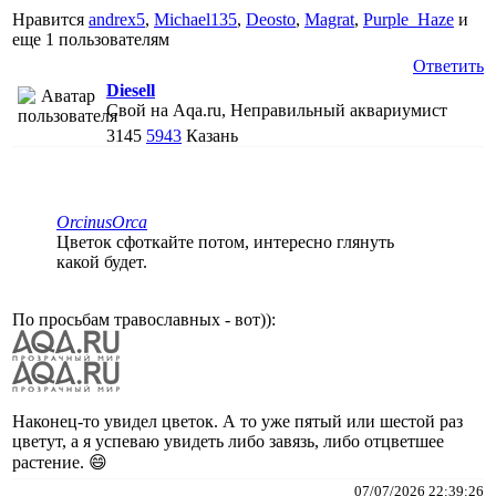
Нравится
andrex5
,
Michael135
,
Deosto
,
Magrat
,
Purple_Haze
и
еще
1 пользователям
Ответить
Diesell
Свой на Aqa.ru, Неправильный аквариумист
3145
5943
Казань
ОrcinusОrca
Цветок сфоткайте потом, интересно глянуть
какой будет.
По просьбам травославных - вот)):
Наконец-то увидел цветок. А то уже пятый или шестой раз
цветут, а я успеваю увидеть либо завязь, либо отцветшее
растение. 😄
07/07/2026 22:39:26