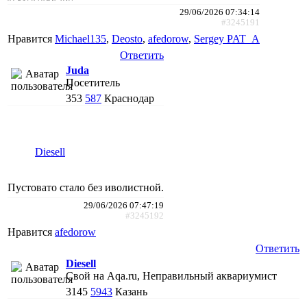
29/06/2026 07:34:14
#3245191
Нравится
Michael135
,
Deosto
,
afedorow
,
Sergey PAT_A
Ответить
Juda
Посетитель
353
587
Краснодар
Diesell
Пустовато стало без иволистной.
29/06/2026 07:47:19
#3245192
Нравится
afedorow
Ответить
Diesell
Свой на Aqa.ru, Неправильный аквариумист
3145
5943
Казань