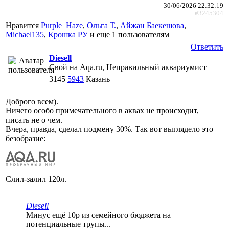
30/06/2026 22:32:19
#3245304
Нравится
Purple_Haze
,
Ольга Т.
,
Айжан Баекешова
,
Michael135
,
Крошка РУ
и еще
1 пользователям
Ответить
Diesell
Свой на Aqa.ru, Неправильный аквариумист
3145
5943
Казань
Доброго всем).
Ничего особо примечательного в аквах не происходит,
писать не о чем.
Вчера, правда, сделал подмену 30%. Так вот выглядело это
безобразие:
Слил-залил 120л.
Diesell
Минус ещё 10р из семейного бюджета на
потенциальные трупы...