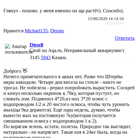
Глянул - похоже, у меня именно он ща растёт). Спасибо).
15/06/2026 14:14:24
#3244549
Нравится
Michael135
,
Deosto
Ответить
Diesell
Свой на Aqa.ru, Неправильный аквариумист
3145
5943
Казань
Доброго 👋
Ничего примечательного в аквах нет. Разве что Штербы
икры накидали. Четыре дня висела на стекле - никто не
трогал. Не побелела - решил попробовать вырастить. Соскреб
и кинул несколько икринок в 70ку, которая пустует, но
сливать лом. Подменил 4*20,из них 3*20 осмос с
водопроводом 1/2 и 20 чистого осмоса, чтобы чуть уронить
жых(ща 9ка держится). Ещё пара недель, думаю, чтобы
вывести жых на постоянную 7ку(которая получается
смешиванием осмоса с водопроводом 1 к 2).
По корягам зелень, кстати, полезла. Природно так выглядит,
натурально - не напрягает. Такая хня в 24ке была, когда на
водопроводе запускал.