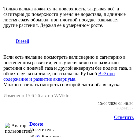
Только валька ложится на поверхность, закрывая всё, а
сагитария до поверхности у меня не дорастала, я длинные
листья сразу обрывал, при плотной посадке, закрывает
другие растения. Держал её в умеренном росте.
Diesell
Если есть желание посмотреть валиснерию и сагитарию в
постепенном развитии, есть у меня видео по развитию
растения с подачей газа и другой аквариум без подачи газа, в
обоих случая на земле, по ссылке на РуТьюб
Всё про
содержание и развитие аквариума.
Можно начинать смотреть со второй части оба выпуска.
Изменено 15.6.26 автор WViktor
15/06/2026 09:46:20
#3244537
Ответить
Deosto
Посетитель
59
65
Кострома