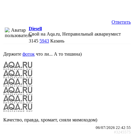
Ответить
Diesell
Свой на Aqa.ru, Неправильный аквариумист
3145
5943
Казань
Держите
фоток
что ли... А то тишина)
Качество, правда, хромает, сняли мимоходом)
06/07/2026 22:42:55
#3245575