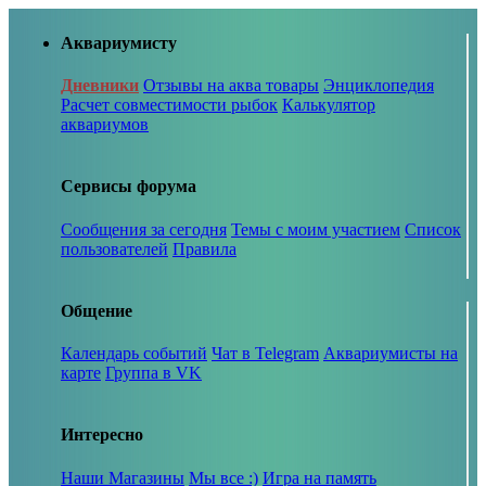
Аквариумисту
Дневники
Отзывы на аква товары
Энциклопедия
Расчет совместимости рыбок
Калькулятор
аквариумов
Сервисы форума
Сообщения за сегодня
Темы с моим участием
Список
пользователей
Правила
Общение
Календарь событий
Чат в Telegram
Аквариумисты на
карте
Группа в VK
Интересно
Наши Магазины
Мы все :)
Игра на память