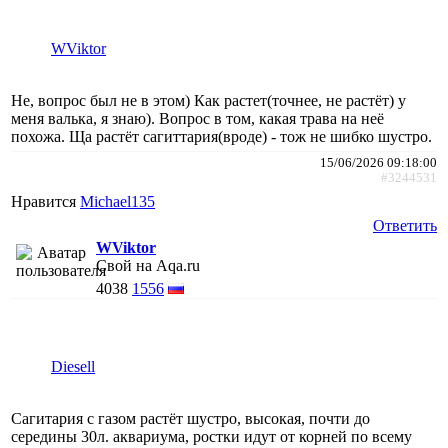
WViktor
Не, вопрос был не в этом) Как растет(точнее, не растёт) у
меня валька, я знаю). Вопрос в том, какая трава на неё
похожа. Ща растёт сагиттария(вроде) - тож не шибко шустро.
15/06/2026 09:18:00
#3244531
Нравится
Michael135
Ответить
WViktor
Свой на Aqa.ru
4038
1556
Diesell
Сагитария с газом растёт шустро, высокая, почти до
середины 30л. аквариума, ростки идут от корней по всему