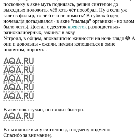
поскольку в акве муть поднялась, решил синтепон до
выходных положить, чёб хоть чёт пособрал. Ну а если уж
залез в фильтр, то чё б его не помыть? В губках бздец
ночевал(я догадывался - в акве "пыльца" органики - но влом
было лезть). Достал с десяток
креветок
разноцветных-
разнокалиберных, закинул в акву.
Устроил, в общем, апокалипсис живности на ночь глядя 😄 А
они и довольны - ожили, начали копошиться в омне
поднятом, поросята.
В акве пока туман, но сходит быстро.
В выходные выну синтепон да подмену подменю.
Спасибо за внимание).