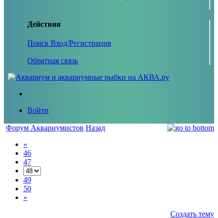
Действия
Поиск
Вход/Регистрация
Обратная связь
Войти
Форум Аквариумистов
Назад
«
46
47
49
50
»
Создать тему