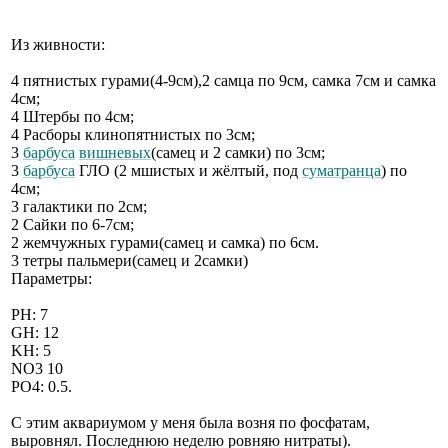
Из живности:
4 пятнистых гурами(4-9см),2 самца по 9см, самка 7см и самка
4см;
4 Штербы по 4см;
4 Расборы клинопятнистых по 3см;
3
барбуса
вишневых
(самец и 2 самки) по 3см;
3
барбуса
ГЛО (2 мшистых и жёлтый, под
суматранца
) по
4см;
3 галактики по 2см;
2 Сайки по 6-7см;
2 жемчужных гурами(самец и самка) по 6см.
3 тетры пальмери(самец и 2самки)
Параметры:
РН: 7
GH: 12
KH: 5
NO3 10
PO4: 0.5.
С этим аквариумом у меня была возня по фосфатам,
выровнял. Последнюю неделю ровняю нитраты).