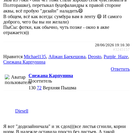
Полторашке), перетыкал буцефаландры к правой стороне
аквы, всё пробую "дизайн" наладить😄
В общем, всё как всегда: сумбура вам в ленту 😄 И самого
доброго, чего бы вы ни желали)
ПыСы: фотки, как обычно, чуть позже - окно в акве
отражается))
28/06/2026 19:16:30
#3245157
Нравится
Michael135
,
Айжан Баекешова
,
Deosto
,
Purple_Haze
,
Снежана Карпунина
Ответить
Снежана Карпунина
Посетитель
130
72
Верхняя Пышма
Diesell
Я вот "додизайничала" и эх сдох(((все листья сгнили, корни
норм. В надежде оставила просто без листьев. А такой