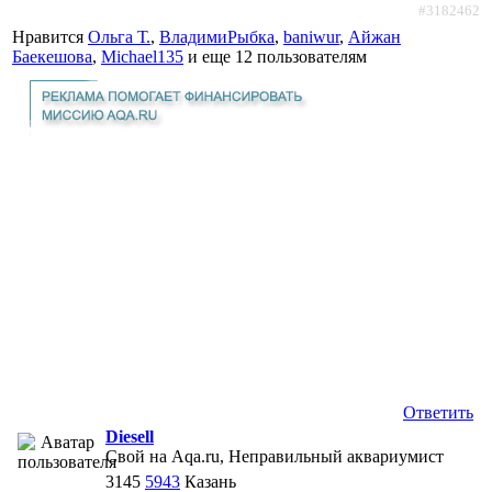
#3182462
Нравится
Ольга Т.
,
ВладимиРыбка
,
baniwur
,
Айжан
Баекешова
,
Michael135
и еще
12 пользователям
Ответить
Diesell
Свой на Aqa.ru, Неправильный аквариумист
3145
5943
Казань