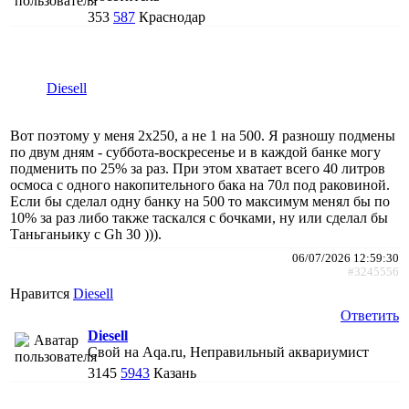
353
587
Краснодар
Diesell
Вот поэтому у меня 2х250, а не 1 на 500. Я разношу подмены
по двум дням - суббота-воскресенье и в каждой банке могу
подменить по 25% за раз. При этом хватает всего 40 литров
осмоса с одного накопительного бака на 70л под раковиной.
Если бы сделал одну банку на 500 то максимум менял бы по
10% за раз либо также таскался с бочками, ну или сделал бы
Таньганьику с Gh 30 ))).
06/07/2026 12:59:30
#3245556
Нравится
Diesell
Ответить
Diesell
Свой на Aqa.ru, Неправильный аквариумист
3145
5943
Казань