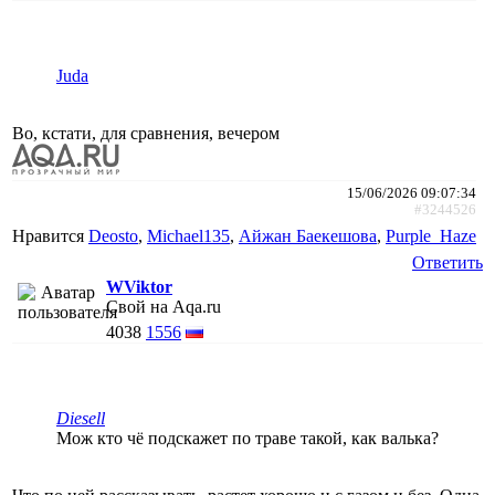
Juda
Во, кстати, для сравнения, вечером
15/06/2026 09:07:34
#3244526
Нравится
Deosto
,
Michael135
,
Айжан Баекешова
,
Purple_Haze
Ответить
WViktor
Свой на Aqa.ru
4038
1556
Diesell
Мож кто чё подскажет по траве такой, как валька?