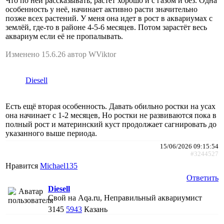
Что по ней рассказывать, растет хорошо и с газом и без. Одна
особенность у неё, начинает активно расти значительно
позже всех растений. У меня она идет в рост в аквариумах с
землёй, где-то в районе 4-5-6 месяцев. Потом зарастёт весь
аквариум если её не пропалывать.
Изменено 15.6.26 автор WViktor
Diesell
Есть ещё вторая особенность. Давать обильно ростки на усах
она начинает с 1-2 месяцев, Но ростки не развиваются пока в
полный рост и материнский куст продолжает сагнировать до
указанного выше периода.
15/06/2026 09:15:54
#3244527
Нравится
Michael135
Ответить
Diesell
Свой на Aqa.ru, Неправильный аквариумист
3145
5943
Казань