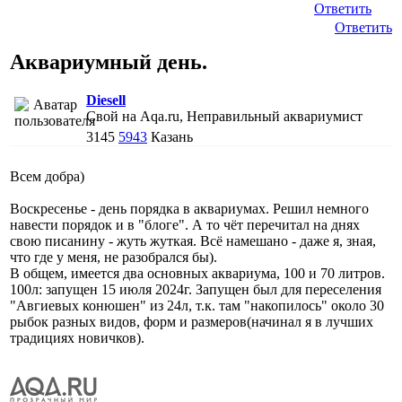
Ответить
Ответить
Аквариумный день.
Diesell
Свой на Aqa.ru, Неправильный аквариумист
3145
5943
Казань
Всем добра)
Воскресенье - день порядка в аквариумах. Решил немного
навести порядок и в "блоге". А то чёт перечитал на днях
свою писанину - жуть жуткая. Всё намешано - даже я, зная,
что где у меня, не разобрался бы).
В общем, имеется два основных аквариума, 100 и 70 литров.
100л: запущен 15 июля 2024г. Запущен был для переселения
"Авгиевых конюшен" из 24л, т.к. там "накопилось" около 30
рыбок разных видов, форм и размеров(начинал я в лучших
традициях новичков).