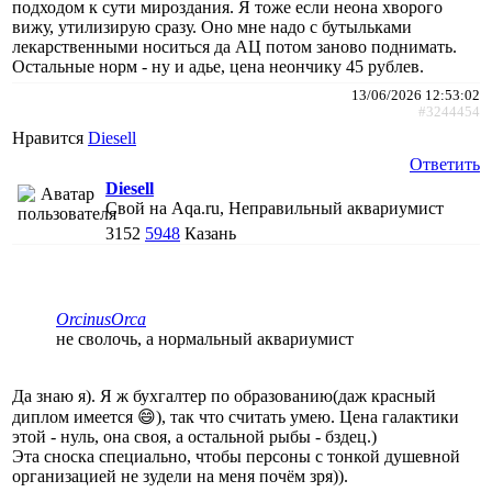
подходом к сути мироздания. Я тоже если неона хворого
вижу, утилизирую сразу. Оно мне надо с бутыльками
лекарственными носиться да АЦ потом заново поднимать.
Остальные норм - ну и адье, цена неончику 45 рублев.
13/06/2026 12:53:02
#3244454
Нравится
Diesell
Ответить
Diesell
Свой на Aqa.ru, Неправильный аквариумист
3152
5948
Казань
ОrcinusОrca
не сволочь, а нормальный аквариумист
Да знаю я). Я ж бухгалтер по образованию(даж красный
диплом имеется 😄), так что считать умею. Цена галактики
этой - нуль, она своя, а остальной рыбы - бздец.)
Эта сноска специально, чтобы персоны с тонкой душевной
организацией не зудели на меня почём зря)).