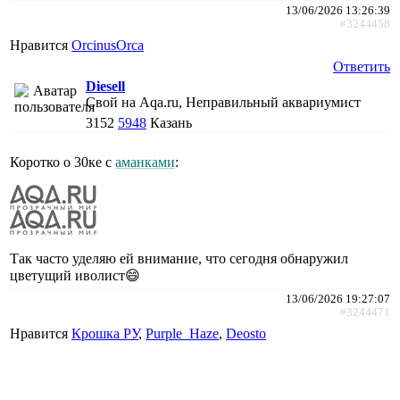
13/06/2026 13:26:39
#3244458
Нравится
ОrcinusОrca
Ответить
Diesell
Свой на Aqa.ru, Неправильный аквариумист
3152
5948
Казань
Коротко о 30ке с
аманками
:
Так часто уделяю ей внимание, что сегодня обнаружил
цветущий иволист😄
13/06/2026 19:27:07
#3244471
Нравится
Крошка РУ
,
Purple_Haze
,
Deosto