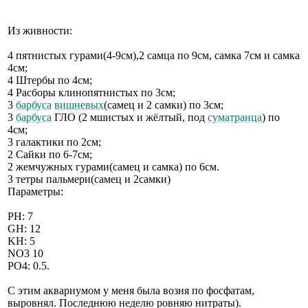
Из живности:
4 пятнистых гурами(4-9см),2 самца по 9см, самка 7см и самка
4см;
4 Штербы по 4см;
4 Расборы клинопятнистых по 3см;
3
барбуса
вишневых
(самец и 2 самки) по 3см;
3
барбуса
ГЛО (2 мшистых и жёлтый, под
суматранца
) по
4см;
3 галактики по 2см;
2 Сайки по 6-7см;
2 жемчужных гурами(самец и самка) по 6см.
3 тетры пальмери(самец и 2самки)
Параметры:
РН: 7
GH: 12
KH: 5
NO3 10
PO4: 0.5.
С этим аквариумом у меня была возня по фосфатам,
выровнял. Последнюю неделю ровняю нитраты).