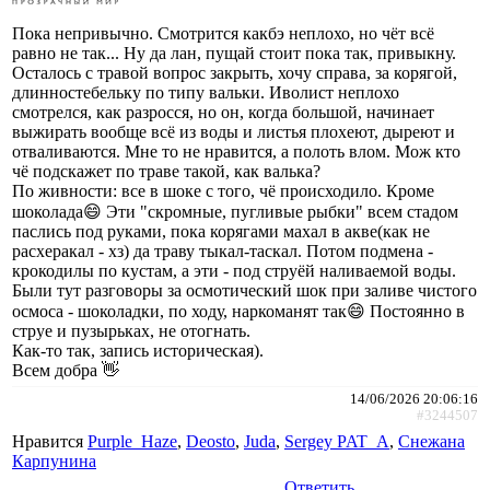
Пока непривычно. Смотрится какбэ неплохо, но чёт всё
равно не так... Ну да лан, пущай стоит пока так, привыкну.
Осталось с травой вопрос закрыть, хочу справа, за корягой,
длинностебельку по типу вальки. Иволист неплохо
смотрелся, как разросся, но он, когда большой, начинает
выжирать вообще всё из воды и листья плохеют, дыреют и
отваливаются. Мне то не нравится, а полоть влом. Мож кто
чё подскажет по траве такой, как валька?
По живности: все в шоке с того, чё происходило. Кроме
шоколада😄 Эти "скромные, пугливые рыбки" всем стадом
паслись под руками, пока корягами махал в акве(как не
расхеракал - хз) да траву тыкал-таскал. Потом подмена -
крокодилы по кустам, а эти - под струёй наливаемой воды.
Были тут разговоры за осмотический шок при заливе чистого
осмоса - шоколадки, по ходу, наркоманят так😄 Постоянно в
струе и пузырьках, не отогнать.
Как-то так, запись историческая).
Всем добра 👋
14/06/2026 20:06:16
#3244507
Нравится
Purple_Haze
,
Deosto
,
Juda
,
Sergey PAT_A
,
Снежана
Карпунина
Ответить