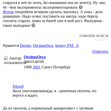
старался в неё не лезть, без внимания она не хочет)). Ну лан,
чё - бум эксперименты экспериментировать 😄
Фоток
попробуем вечером сделать, выложу). А пока - дела
домашние. Надо осмос поставить на завтра, надо березу
спилить старую, трава за баней уже в мой рост. Выходные -
такие выходные 😄
13/06/2026 10:50:34
#3244447
Нравится
Deosto
,
ОrcinusОrca
,
Sergey PAT_A
Ответить
ОrcinusОrca
Завсегдатай
1908
2601
Санкт-Петербург
Diesell
была унитазирована(да, я - циничная сволочь, но
вертел я ждать
Да не сволочь, а нормальный аквариумист с трезвым