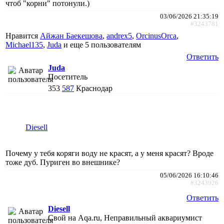
чтоб "корни" потонули.)
03/06/2026 21:35:19
#3243781
Нравится
Айжан Баекешова
,
andrex5
,
ОrcinusОrca
,
Michael135
,
Juda
и еще
5 пользователям
Ответить
Juda
Посетитель
353
587
Краснодар
Diesell
Почему у тебя коряги воду не красят, а у меня красят? Вроде
тоже дуб. Пуриген во внешнике?
05/06/2026 16:10:46
#3243926
Ответить
Diesell
Свой на Aqa.ru, Неправильный аквариумист