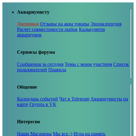
Аквариумисту
Дневники
Отзывы на аква товары
Энциклопедия
Расчет совместимости рыбок
Калькулятор
аквариумов
Сервисы форума
Сообщения за сегодня
Темы с моим участием
Список
пользователей
Правила
Общение
Календарь событий
Чат в Telegram
Аквариумисты на
карте
Группа в VK
Интересно
Наши Магазины
Мы все :)
Игра на память