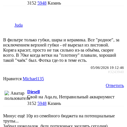
3152
5948
Казань
Juda
В фильтре только губки, шары и керамика. Все "родное", за
исключением верхней губки - её вырезал из листовой.
Коряга красит, просто не так сильно из-за объёма, скорее
всего. В 70ке когда ветки на "плотину" плавали, хороший
такой "чаёк" был. Фотка где-то в теме есть.
05/06/2026 19:12:46
#3243940
Нравится
Michael135
Ответить
Diesell
Свой на Aqa.ru, Неправильный аквариумист
3152
5948
Казань
Минус ещё 10р из семейного бюджета на потенциальные
трупы...
Забрал шоколадок, буду потихоньку заселять сегодня).