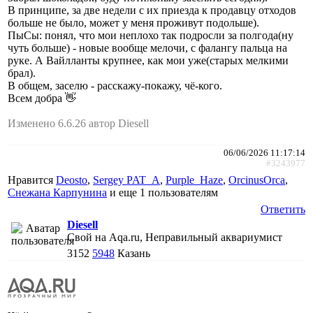
В принципе, за две недели с их приезда к продавцу отходов
больше не было, может у меня проживут подольше).
ПыСы: понял, что мои неплохо так подросли за полгода(ну
чуть больше) - новые вообще мелочи, с фалангу пальца на
руке. А Вайлланты крупнее, как мои уже(старых мелкими
брал).
В общем, заселю - расскажу-покажу, чё-кого.
Всем добра 👋
Изменено 6.6.26 автор Diesell
06/06/2026 11:17:14
#3243977
Нравится
Deosto
,
Sergey PAT_A
,
Purple_Haze
,
ОrcinusОrca
,
Снежана Карпунина
и еще
1 пользователям
Ответить
Diesell
Свой на Aqa.ru, Неправильный аквариумист
3152
5948
Казань