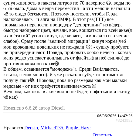
сунул живность в пакеты литров по 70 наверное 😄, воды по
6-7л было. Дома в ведра переместил - а эти мелочи нагадили
чё то стадо бегемотов. Поэтому постояли, чтобы Герда
налюбовалась - и алга на ПМЖ). В этот раз(ТТТ) все
нормально перенесли процедуру "депортации" из вёдер,
быстро набирают цвет, начали, вон, вошкаться по всей акве(я
их в "тихий" угол скинул, где коряги, лимнофила и течение
слабое). Сразу после "великой миграции" кинул корма(чёб
мои крокодилы новеньких не пожрали 😄) - сушку пробуют,
не привередничают. Правда, пробовать особо нечего - корм у
меня редко успевает доплывать от флейты(на неё сыплю) до
противоположного края😄.
В общем, осваивается "молодежь"). Среди Вайллантов,
кстати, самок много). Я уже раскатал губу, что потомство
получу-таки😄. Шоколад пока по размерам как мои мальки
медовые - от них требуется выживаемость😄
Вечером, как окна в акве видно не будет, пофоткаем и скину,
чё как)
Изменено 6.6.26 автор Diesell
06/06/2026 14:42:26
#3243992
Нравится
Deosto
,
Michael135
,
Purple_Haze
Ответить