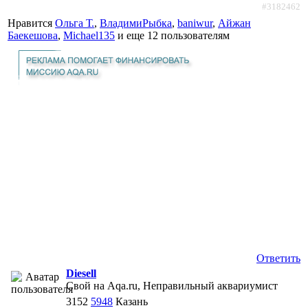
#3182462
Нравится
Ольга Т.
,
ВладимиРыбка
,
baniwur
,
Айжан
Баекешова
,
Michael135
и еще
12 пользователям
Ответить
Diesell
Свой на Aqa.ru, Неправильный аквариумист
3152
5948
Казань