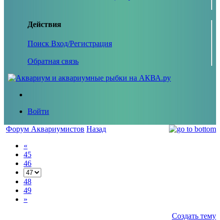
Действия
Поиск
Вход/Регистрация
Обратная связь
Войти
Форум Аквариумистов
Назад
«
45
46
48
49
»
Создать тему