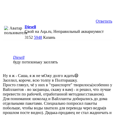
Ответить
Diesell
Свой на Aqa.ru, Неправильный аквариумист
3152
5948
Казань
Diesell
буду потихоньку заселять
Ну я ж - Саша, я ж не мОжу долго ждать😄
Заселил, короче, всю толпу в Полторашку.
Просто глянул, чё у них в "транспорте" творилось(особенно у
Вайллантов - во засранцы, скажу я вам) - и решил, что лучше
перевести по рабочей, отработанной методике:стаканом).
Для понимания: шоколад и Вайлланты добирались до дома
отдельными пакетами. Специально попросил пакеты
побольше, чтобы воды хватило для перевода через ведра(в
прошлом посте видно). Дядька-продавец не стал жадничать и