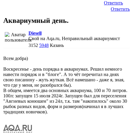
Ответить
Ответить
Аквариумный день.
Diesell
Свой на Aqa.ru, Неправильный аквариумист
3152
5948
Казань
Всем добра)
Воскресенье - день порядка в аквариумах. Решил немного
навести порядок и в "блоге". А то чёт перечитал на днях
свою писанину - жуть жуткая. Всё намешано - даже я, зная,
что где у меня, не разобрался бы).
В общем, имеется два основных аквариума, 100 и 70 литров.
100л: запущен 15 июля 2024г. Запущен был для переселения
"Авгиевых конюшен" из 24л, т.к. там "накопилось" около 30
рыбок разных видов, форм и размеров(начинал я в лучших
традициях новичков).