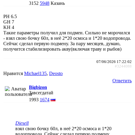
3152
5948
Казань
PH 6.5
GH 7
KH 4
Такие параметры получил для подмен. Сильно не морочился
- взял свою бочку 60л, в неё 2*20 осмоса и 1*20 водопровода.
Сейчас сделал первую подмену. За пару месяцев, думаю,
получится стабилизировать акву(включая траву и рыбов)
07/06/2026 17:22:02
#3244088
Нравится
Michael135
,
Deosto
Ответить
Bigbizon
Завсегдатай
1993
1674
Diesell
взял свою бочку 60л, в неё 2*20 осмоса и 1*20
водопровода. Сейчас сделал первую подмену.