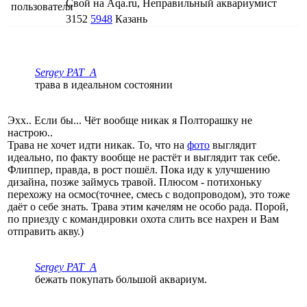
Свой на Aqa.ru, Неправильный аквариумист
3152
5948
Казань
Sergey PAT_A
трава в идеальном состоянии
Эхх.. Если бы... Чёт вообще никак я Полторашку не
настрою..
Трава не хочет идти никак. То, что на
фото
выглядит
идеально, по факту вообще не растёт и выглядит так себе.
Флиппер, правда, в рост пошёл. Пока иду к улучшению
дизайна, позже займусь травой. Плюсом - потихоньку
перехожу на осмос(точнее, смесь с водопроводом), это тоже
даёт о себе знать. Трава этим качелям не особо рада. Порой,
по приезду с командировки охота слить все нахрен и Вам
отправить акву.)
Sergey PAT_A
бежать покупать большой аквариум.