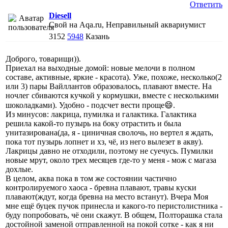
Ответить
Diesell
Свой на Aqa.ru, Неправильный аквариумист
3152
5948
Казань
Доброго, товарищи)).
Приехал на выходные домой: новые мелочи в полном
составе, активные, яркие - красота). Уже, похоже, несколько(2
или 3) пары Вайллантов образовалось, плавают вместе. На
ночлег сбиваются кучкой у кормушки, вместе с несколькими
шоколадками). Удобно - подсчет вести проще😄.
Из минусов: лакрица, пумилка и галактика. Галактика
решила какой-то пузырь на боку отрастить и была
унитазирована(да, я - циничная сволочь, но вертел я ждать,
пока тот пузырь лопнет и хз, чё, из него вылезет в акву).
Лакрицы давно не отходили, поэтому не суечусь. Пумилки
новые мрут, около трех месяцев где-то у меня - мож с магаза
дохлые.
В целом, аква пока в том же состоянии частично
контролируемого хаоса - бревна плавают, травы куски
плавают(ждут, когда бревна на место встанут). Вчера Моя
мне ещё буцек пучок принесла и какого-то перистолистника -
буду попробовать, чё они скажут. В общем, Полторашка стала
достойной заменой отправленной на покой сотке - как я ни