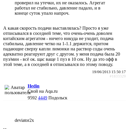
проверил на утечки, их не оказалось. Агрегат
работал не стабильно, давление падало, и в
конеце суток упало напроч.
А какая скорость подачи выставлялась? Просто я уже
отписывался в соседней теме, что очень-очень доволен
китайским агрегатом - ничего никуда не уходит, подача
стабильна, давление четко на 1-1.1 держится, притом
падающие сверху капли лимонки на раствор соды очень
адекватно реагируют друг с другом. у меня подача была 20
пуз/мин - всё ок. щас ваще 1 пуз в 10 сек. Ну да это офф в
этой теме, а в соседней я отписывался по этому поводу.
19/06/2013 15:50:17
#1833329
Hedin
Свой на Aqa.ru
9592
4449
Подольск
deviator2x