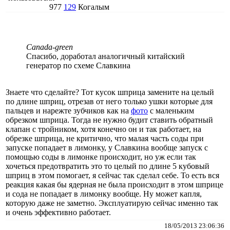
977
129
Когалым
Canada-green
Спасибо, доработал аналогичный китайский
генератор по схеме Славкина
Знаете что сделайте? Тот кусок шприца замените на целый
по длине шприц, отрезав от него только ушки которые для
пальцев и нарежте зубчиков как на
фото
с маленьким
обрезком шприца. Тогда не нужно будит ставить обратный
клапан с тройником, хотя конечно он и так работает, на
обрезке шприца, не критично, что малая часть соды при
запуске попадает в лимонку, у Славкина вообще запуск с
помощью соды в лимонке происходит, но уж если так
хочеться предотвратить это то целый по длине 5 кубовый
шприц в этом помогает, я сейчас так сделал себе. То есть вся
реакция какая бы ядерная не была происходит в этом шприце
и сода не попадает в лимонку вообще. Ну может капля,
которую даже не заметно. Эксплуатирую сейчас именно так
и очень эффективно работает.
18/05/2013 23:06:36