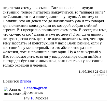
перечитал я тему по ссылке. Вот вы попали в глупую
ситуацию, теперь пытаетесь выкрутиться, то "аппарат кипа"
не Славкин, то там такое делают... ну глупо. А потому он и
Славкин, что он довел его до логического ума и так говорят
для понимания конструкции по которой собран цейный
агрегат. Вы прекрасно понимаете очем речь. В соседней теме,
что скучно стало? Давайте уже по делу?! Этот флуд никому
не нужен, если есть дельные идеи, поделитесь, нет, чего зря
тему засорять? И конструкции у нас с Вами разные, если у
вас синий а у меня черный, то это абсолютно разные
железяки, хоть и принцип в них один. Ну а если черный у
Вас то посмотрите, есть ли у вас дросселирующая шайба в
гнезде для бутылки с лимонкой, если нет то он у вас синий,
только окрашен в черный.
11/05/2013 21:03:14
#1819707
Нравится
Branda
Canada-green
Посетитель
149
16
Москва