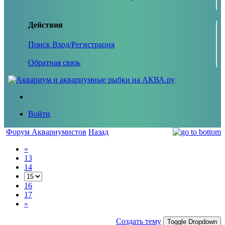
Действия
Поиск
Вход/Регистрация
Обратная связь
Войти
Форум Аквариумистов
Назад
«
13
14
16
17
»
Создать тему
Toggle Dropdown