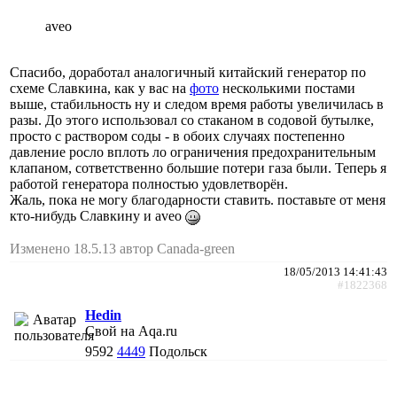
aveo
Спасибо, доработал аналогичный китайский генератор по
схеме Славкина, как у вас на
фото
несколькими постами
выше, стабильность ну и следом время работы увеличилась в
разы. До этого использовал со стаканом в содовой бутылке,
просто с раствором соды - в обоих случаях постепенно
давление росло вплоть ло ограничения предохранительным
клапаном, сответственно большие потери газа были. Теперь я
работой генератора полностью удовлетворён.
Жаль, пока не могу благодарности ставить. поставьте от меня
кто-нибудь Славкину и aveo
Изменено 18.5.13 автор Canada-green
18/05/2013 14:41:43
#1822368
Hedin
Свой на Aqa.ru
9592
4449
Подольск