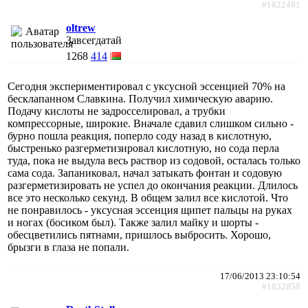
#1822491
oltrew
Завсегдатай
1268
414
Сегодня экспериментировал с уксусной эссенцией 70% на
бесклапанном Славкина. Получил химическую аварию.
Подачу кислоты не задросселировал, а трубки
компрессорные, широкие. Вначале сдавил слишком сильно -
бурно пошла реакция, поперло соду назад в кислотную,
быстренько разгерметизировал кислотную, но сода перла
туда, пока не выдула весь раствор из содовой, осталась только
сама сода. Запаниковал, начал затыкать фонтан и содовую
разгерметизировать не успел до окончания реакции. Длилось
все это несколько секунд. В общем залил все кислотой. Что
не понравилось - уксусная эссенция щипет пальцы на руках
и ногах (босиком был). Также залил майку и шорты -
обесцветились пятнами, пришлось выбросить. Хорошо,
брызги в глаза не попали.
17/06/2013 23:10:54
#1832858