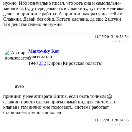
нужно. Ибо изначально писал, что хоть она и самопально-
заводская, буду переделывать в Славкину, тут не в железяке
дело а в принципе работы. А принцип как раз у нее сейчас
Славкин. Давай без обид. Кстати клапана, да еще 2 штуки
там действительно не нужны.
11/05/2013 19:58:54
#1819676
Martovsky Kot
Завсегдатай
1940
252
Киров (Кировская область)
aveo
принцип у неё аппарата Киппа, если быть точным
славкин просто сделал приемлимый вид для системы. и
клапана там лично мне помогают...система работает
стабильнее, лично я доволен.
11/05/2013 20:34:05
#1819689