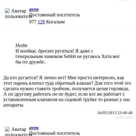
aveo
Постоянный посетитель
977
129
Когалым
Hedin
И вообще, бросьте ругаться! Я даже с
генеральным химиком Sebbb не ругаюсь Хотя мог
бы по дружбе.
Да кто ругается? Я лично нет! Мне просто интересно, как
этот парень влепил туда обратный клапан? Для того чтоб это
сделать нужно ставить тройник, получается целая гирлянда.
А по другому работать он не будит, если все же работает с
установленным клапаном на содовой трубке то разные у нас
аппараты.
18/05/2013 23:00:40
#1822489
aveo
Постоянный посетитель