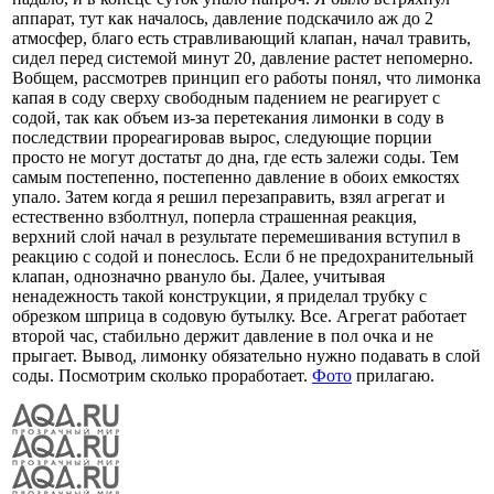
аппарат, тут как началось, давление подскачило аж до 2
атмосфер, благо есть стравливающий клапан, начал травить,
сидел перед системой минут 20, давление растет непомерно.
Вобщем, рассмотрев принцип его работы понял, что лимонка
капая в соду сверху свободным падением не реагирует с
содой, так как объем из-за перетекания лимонки в соду в
последствии прореагировав вырос, следующие порции
просто не могут достатьт до дна, где есть залежи соды. Тем
самым постепенно, постепенно давление в обоих емкостях
упало. Затем когда я решил перезаправить, взял агрегат и
естественно взболтнул, поперла страшенная реакция,
верхний слой начал в результате перемешивания вступил в
реакцию с содой и понеслось. Если б не предохранительный
клапан, однозначно рвануло бы. Далее, учитывая
ненадежность такой конструкции, я приделал трубку с
обрезком шприца в содовую бутылку. Все. Агрегат работает
второй час, стабильно держит давление в пол очка и не
прыгает. Вывод, лимонку обязательно нужно подавать в слой
соды. Посмотрим сколько проработает.
Фото
прилагаю.