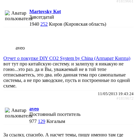
#1819661
Martovsky Kot
Завсегдатай
1940
252
Киров (Кировская область)
aveo
Отчет о покупке DIY CO2 System by China (Аппарат Киппа)
вот тут про китайскую систему. и залипуху я никакую не
гоню...это раз. да и Вы, уважаемый не в той тепе
отписываетесь, это два. ибо данная тема про самопальные
системы, а не про заводские, пусть и построенные по одной
схеме.
11/05/2013 19:43:24
#1819672
aveo
Постоянный посетитель
977
129
Когалым
За ссылку, спасибо. А насчет темы, пишу именно там где