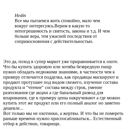
Hedin
Все мы пытаемся жить спокойно, мало чем
вокруг интересуясь.Верим в какую то
непогрешимость и святость, законы и т.д. И чем
больше вера, тем ужасней последствия от
соприкосновения с действительностью.
Это да, поход в супер маркет уже приравнивается к охоте.
Что бы купить здоровую или хотябы безвредную пищу
нужно обладать недюжими знаниями, в частности чем к
примеру отличается подделка, как продавцы маскируют и
продают протухшее под видом свежего, изучение состава
продукта и "чтение" состава между строк, умение
разпознания где акции а где банальный развод для
впаривания, где к примеру цены накручивают а где можно
купить этот же продукт или его полный аналог но заметно
дешевле...
Вот только мы не охотники, а жертвы. И что бы не помереть
раньше времени нужно приспосабливаться... Естественный
отбор в действии, товарищи.