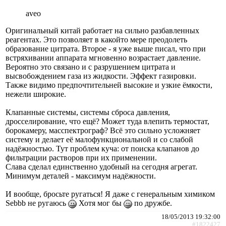
aveo
Оригинальный китай работает на сильно разбавленных
реагентах. Это позволяет в какойто мере преодолеть
образование цитрата. Второе - я уже выше писал, что при
встряхивании аппарата мгновенно возрастает давление.
Вероятно это связано и с разрушением цитрата и
высвобождением газа из жидкости. Эффект газировки.
Также видимо предпочтительней высокие и узкие ёмкости,
нежели широкие.
Клапанные системы, системы сброса давления,
дросселирование, что ещё? Может туда влепить термостат,
борокамеру, масспектрограф? Всё это сильно усложняет
систему и делает её малофункциональной и со слабой
надёжностью. Тут проблем куча: от поиска клапанов до
фильтрации растворов при их применении.
Слава сделал единственно удобный на сегодня агрегат.
Минимум деталей - максимум надёжности.
И вообще, бросьте ругаться! Я даже с генеральным химиком
Sebbb не ругаюсь
Хотя мог бы
по дружбе.
18/05/2013 19:32:00
#1822427