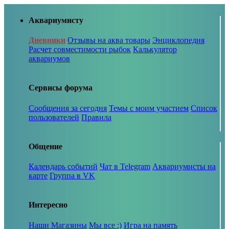
Аквариумисту
Дневники
Отзывы на аква товары
Энциклопедия
Расчет совместимости рыбок
Калькулятор
аквариумов
Сервисы форума
Сообщения за сегодня
Темы с моим участием
Список
пользователей
Правила
Общение
Календарь событий
Чат в Telegram
Аквариумисты на
карте
Группа в VK
Интересно
Наши Магазины
Мы все :)
Игра на память