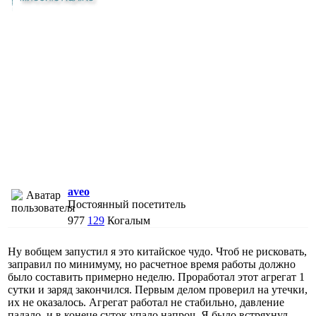
aveo
Постоянный посетитель
977
129
Когалым
Ну вобщем запустил я это китайское чудо. Чтоб не рисковать,
заправил по минимуму, но расчетное время работы должно
было составить примерно неделю. Проработал этот агрегат 1
сутки и заряд закончился. Первым делом проверил на утечки,
их не оказалось. Агрегат работал не стабильно, давление
падало, и в конеце суток упало напроч. Я было встряхнул