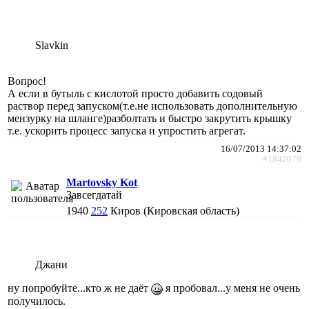
Slavkin
Вопрос!
А если в бутыль с кислотой просто добавить содовый
раствор перед запуском(т.е.не использовать дополнительную
мензурку на шланге)разболтать и быстро закрутить крышку
т.е. ускорить процесс запуска и упростить агрегат.
16/07/2013 14:37:02
#1842079
Martovsky Kot
Завсегдатай
1940
252
Киров (Кировская область)
Джани
ну попробуйте...кто ж не даёт
я пробовал...у меня не очень
получилось.