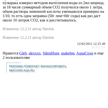
пузырька измерил методом вытеснения воды из 2мл шприца,
за 18 часов суммарный объем СО2 получился около 1 литра,
объем раствора лимонной кислоты уменьшился примерно на
1/10, то есть одна заправка (50г лим+60г соды) как раз даст
около 10 литров СО2, как и рассчитывалось.
Изменено 12.2.11 автор Slavkin
Изменено 12.2.11 автор Slavkin
12/02/2011 12:25:49
#1352754
Нравится
Gleb
,
alexxxx
,
SilentHunt
,
snakebig
,
AquaCross
и еще
2 пользователям