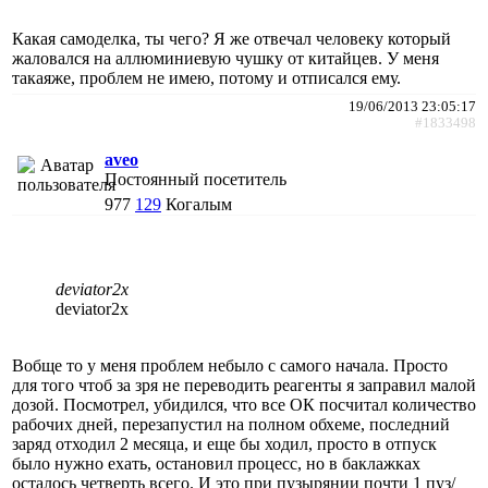
Какая самоделка, ты чего? Я же отвечал человеку который
жаловался на аллюминиевую чушку от китайцев. У меня
такаяже, проблем не имею, потому и отписался ему.
19/06/2013 23:05:17
#1833498
aveo
Постоянный посетитель
977
129
Когалым
deviator2x
deviator2x
Вобще то у меня проблем небыло с самого начала. Просто
для того чтоб за зря не переводить реагенты я заправил малой
дозой. Посмотрел, убидился, что все ОК посчитал количество
рабочих дней, перезапустил на полном обхеме, последний
заряд отходил 2 месяца, и еще бы ходил, просто в отпуск
было нужно ехать, остановил процесс, но в баклажках
осталось четверть всего. И это при пузырянии почти 1 пуз/