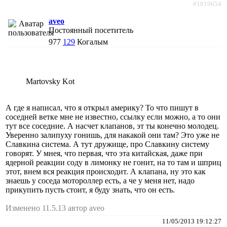
#1819654
aveo
Постоянный посетитель
977
129
Когалым
Martovsky Kot
А где я написал, что я открыл америку? То что пишут в
соседней ветке мне не известно, ссылку если можно, а то они
тут все соседние. А насчет клапанов, эт ты конечно молодец.
Уверенно залипуху гонишь, для накакой они там? Это уже не
Славкина система. А тут дружище, про Славкину систему
говорят. У мнея, что первая, что эта китайская, даже при
ядерной реакции соду в лимонку не гонит, на то там и шприц
этот, внем вся реакция происходит. А клапана, ну это как
знаешь у соседа мотороллер есть, а че у меня нет, надо
прикупить пусть стоит, я буду знать, что он есть.
Изменено 11.5.13 автор aveo
11/05/2013 19:12:27