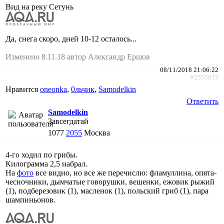
Вид на реку Сетунь
Да, снега скоро, дней 10-12 осталось...
Изменено 8.11.18 автор Александр Ершов
08/11/2018 21:06:22
#2555815
Нравится
oneonka
,
0льчик
,
Samodelkin
Ответить
Samodelkin
Завсегдатай
1077
2055
Москва
4-го ходил по грибы.
Килограмма 2,5 набрал.
На
фото
все видно, но все же перечислю: фламуллина, опята-
чесночники, дымчатые говорушки, вешенки, ежовик рыжий
(1), подберезовик (1), масленок (1), польский гриб (1), пара
шампиньонов.