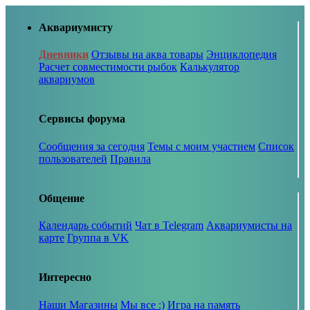
Аквариумисту
Дневники
Отзывы на аква товары
Энциклопедия
Расчет совместимости рыбок
Калькулятор
аквариумов
Сервисы форума
Сообщения за сегодня
Темы с моим участием
Список
пользователей
Правила
Общение
Календарь событий
Чат в Telegram
Аквариумисты на
карте
Группа в VK
Интересно
Наши Магазины
Мы все :)
Игра на память