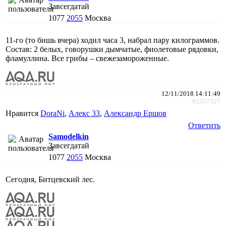
Завсегдатай
1077
2055
Москва
11-го (то бишь вчера) ходил часа 3, набрал пару килограммов.
Состав: 2 белых, говорушки дымчатые, фиолетовые рядовки,
фламуллина. Все грибы – свежезамороженные.
12/11/2018 14:11:49
#2557327
Нравится
DoraNi
,
Алекс 33
,
Александр Ершов
Ответить
Samodelkin
Завсегдатай
1077
2055
Москва
Сегодня, Битцевский лес.