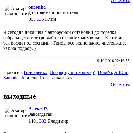
Ответить
oneonka
Постоянный посетитель
863
535
Клин
Я сегодня пока шла с автобусной остановки до посёлка
собрала десятилитровый пакет одних моховиков. Красиво
так росли под соснами ) Грибы все ровненькие, чистенькие,
как на подбор. )
19/10/2018 22:46:55
#2546218
Нравится
Гончаренко
,
Игорь(щучий кошмар)
,
DoraNi
,
AllDim
,
Samodelkin
и еще
1 пользователям
Ответить
выходные
Алекс 33
Завсегдатай
1401
382
Владимир