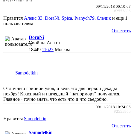
09/11/2018 00:10:07
#2555886
Нравится
Алекс 33
,
DoraNi
,
Spica
,
Ivanych79
,
0льчик
и еще
1
пользователям
Ответить
DoraNi
Свой на Aqa.ru
18449
11627
Москва
Samodelkin
Отличный грибной улов, и ведь это для первой декады
ноября! Красивый и наглядный "натюрморт" получился.
Главное - точно знать, что есть что и что съедобно.
09/11/2018 10:24:06
#2555965
Нравится
Samodelkin
Ответить
Samodelkin