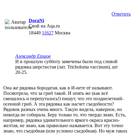
Ответить
DoraNi
Свой на Aqa.ru
18449
11627
Москва
Александр Ершов
И в прошлую субботу замечены были под сливой
рядовка шерстистая (лат. Tricholoma vaccinum), шт
20-25.
Она же рядовка бородатая, как в И-нете её называют.
Посмотрела, что за гриб такой. И опять же (как всё
смешалось и перепуталось!) пишут, что это позднелетний-
осенний гриб. А эта рядовка как насчет съедобности?
Рядовок разных очень много. Такую видела, наверное, но
никогда не собирала. Беру только то, что твердо знаю. Есть,
например, рядовка удивительного яркого окраса красно-
желтая, не знаю, как правильно называется. Вот эту точно
знаю, что съедобная (или условно съедобная). Но муж таких