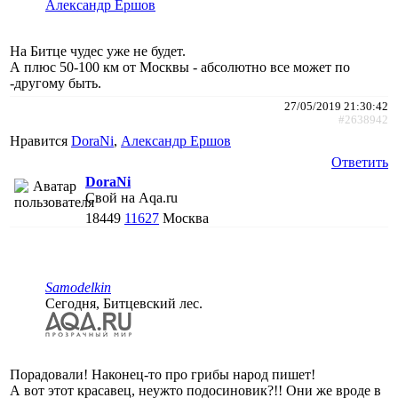
Александр Ершов
На Битце чудес уже не будет.
А плюс 50-100 км от Москвы - абсолютно все может по
-другому быть.
27/05/2019 21:30:42
#2638942
Нравится
DoraNi
,
Александр Ершов
Ответить
DoraNi
Свой на Aqa.ru
18449
11627
Москва
Samodelkin
Сегодня, Битцевский лес.
Порадовали! Наконец-то про грибы народ пишет!
А вот этот красавец, неужто подосиновик?!! Они же вроде в