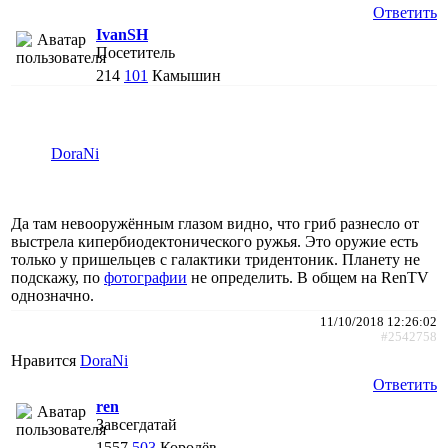
Ответить
IvanSH
Посетитель
214
101
Камышин
DoraNi
Да там невооружённым глазом видно, что гриб разнесло от
выстрела кипербиодектонического ружья. Это оружие есть
только у пришельцев с галактики тридентоник. Планету не
подскажу, по
фотографии
не определить. В общем на RenTV
однозначно.
11/10/2018 12:26:02
#2542758
Нравится
DoraNi
Ответить
ren
Завсегдатай
1557
503
Королёв