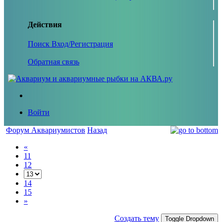
Действия
Поиск
Вход/Регистрация
Обратная связь
Войти
Форум Аквариумистов
Назад
«
11
12
14
15
»
Создать тему
Toggle Dropdown