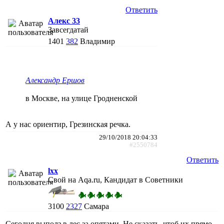
Ответить
Алекс 33
Завсегдатай
1401
382
Владимир
Александр Ершов
в Москве, на улице Гродненской
А у нас ориентир, Грезинская речка.
29/10/2018 20:04:33
#2550784
Ответить
lxx
Свой на Aqa.ru, Кандидат в Советники
3100
2327
Самара
Сегодня выполз в лес за опятами. Не сказать, чтоб их прямо