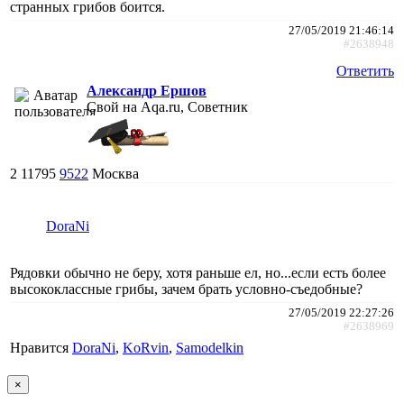
странных грибов боится.
27/05/2019 21:46:14
#2638948
Ответить
Александр Ершов
Свой на Aqa.ru, Советник
2
11795
9522
Москва
DoraNi
Рядовки обычно не беру, хотя раньше ел, но...если есть более
высококлассные грибы, зачем брать условно-съедобные?
27/05/2019 22:27:26
#2638969
Нравится
DoraNi
,
KoRvin
,
Samodelkin
×