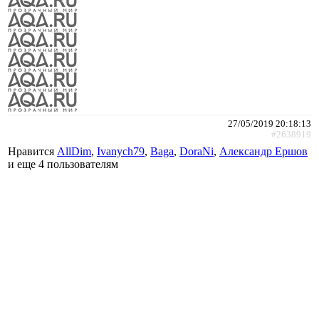
27/05/2019 20:18:13
#2638919
Нравится
AllDim
,
Ivanych79
,
Baga
,
DoraNi
,
Александр Ершов
и еще
4 пользователям