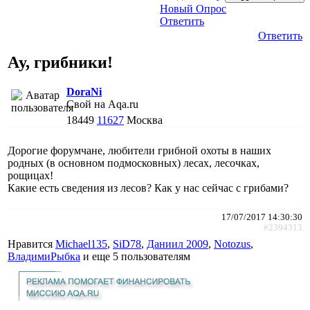
Новый Опрос
Ответить
Ответить
Ау, грибники!
DoraNi
Свой на Aqa.ru
18449
11627
Москва
Дорогие форумчане, любители грибной охоты в наших
родных (в основном подмосковных) лесах, лесочках,
рощицах!
Какие есть сведения из лесов? Как у нас сейчас с грибами?
17/07/2017 14:30:30
#2394313
Нравится
Michael135
,
SiD78
,
Даниил 2009
,
Notozus
,
ВладимиРыбка
и еще
5 пользователям