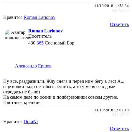
11/10/2018 11:58:34
#2542745
Нравится
Roman Larionov
Ответить
Roman Larionov
Посетитель
430
365
Сосновый Бор
Александр Ершов
Ну все, раздразнили. Жду снега и перед ним бегу в лес) А...
еще водки надо не забыть купить, а то у меня ее в доме
отродясь не было)
На самом деле по осени и подберезовики совсем другие.
Плотные, крепкие.
11/10/2018 12:02:18
#2542747
Нравится
DoraNi
Ответить