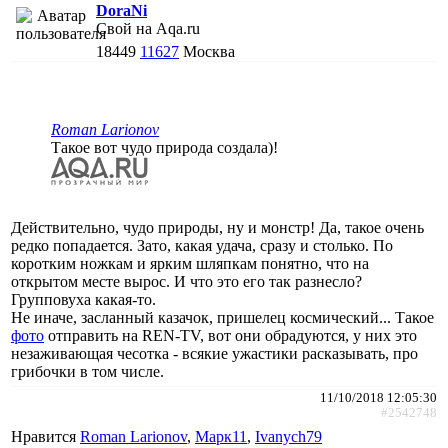
DoraNi
Свой на Aqa.ru
18449
11627
Москва
Roman Larionov
Такое вот чудо природа создала)!
Действительно, чудо природы, ну и монстр! Да, такое очень
редко попадается. Зато, какая удача, сразу и столько. По
коротким ножкам и ярким шляпкам понятно, что на
открытом месте вырос. И что это его так разнесло?
Групповуха какая-то.
Не иначе, засланный казачок, пришелец космический... Такое
фото
отправить на REN-TV, вот они обрадуются, у них это
незаживающая чесотка - всякие ужастики расказывать, про
грибочки в том числе.
11/10/2018 12:05:30
#2542748
Нравится
Roman Larionov
,
Марк11
,
Ivanych79