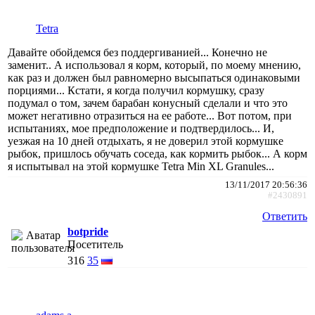
Tetra
Давайте обойдемся без поддергиванией... Конечно не
заменит.. А использовал я корм, который, по моему мнению,
как раз и должен был равномерно высыпаться одинаковыми
порциями... Кстати, я когда получил кормушку, сразу
подумал о том, зачем барабан конусный сделали и что это
может негативно отразиться на ее работе... Вот потом, при
испытаниях, мое предположение и подтвердилось... И,
уезжая на 10 дней отдыхать, я не доверил этой кормушке
рыбок, пришлось обучать соседа, как кормить рыбок... А корм
я испытывал на этой кормушке Tetra Min XL Granules...
13/11/2017 20:56:36
#2430891
Ответить
botpride
Посетитель
316
35