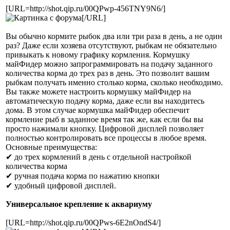
[URL=http://shot.qip.ru/00QPwp-456TNY9N6/]
[/URL]
Вы обычно кормите рыбок два или три раза в день, а не один
раз? Даже если хозяева отсутствуют, рыбкам не обязательно
привыкать к новому графику кормления. Кормушку
майФидер можно запрограммировать на подачу заданного
количества корма до трех раз в день. Это позволит вашим
рыбкам получать именно столько корма, сколько необходимо.
Вы также можете настроить кормушку майФидер на
автоматическую подачу корма, даже если вы находитесь
дома. В этом случае кормушка майФидер обеспечит
кормление рыб в заданное время так же, как если бы вы
просто нажимали кнопку. Цифровой дисплей позволяет
полностью контролировать все процессы в любое время.
Основные преимущества:
✔ до трех кормлений в день с отдельной настройкой
количества корма
✔ ручная подача корма по нажатию кнопки
✔ удобный цифровой дисплей.
Универсальное крепление к аквариуму
[URL=http://shot.qip.ru/00QPws-6E2nOndS4/]