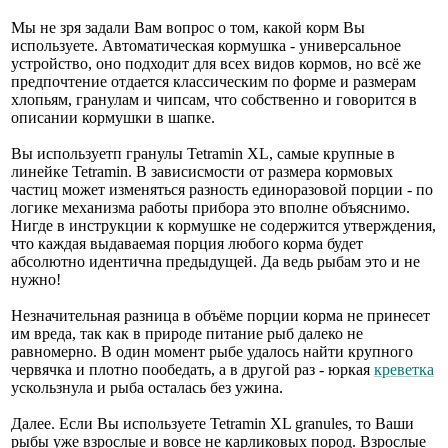
Мы не зря задали Вам вопрос о том, какой корм Вы
используете. Автоматическая кормушка - универсальное
устройство, оно подходит для всех видов кормов, но всё же
предпочтение отдается классическим по форме и размерам
хлопьям, гранулам и чипсам, что собственно и говорится в
описании кормушки в шапке.
Вы используетп гранулы Tetramin XL, самые крупные в
линейке Tetramin. В зависисмости от размера кормовых
частиц может изменяться разность единоразовой порции - по
логике механизма работы прибора это вполне объяснимо.
Нигде в инструкции к кормушке не содержится утверждения,
что каждая выдаваемая порция любого корма будет
абсолютно идентична предыдущей. Да ведь рыбам это и не
нужно!
Незначительная разница в объёме порции корма не принесет
им вреда, так как в природе питание рыб далеко не
равномерно. В один момент рыбе удалось найти крупного
червячка и плотно пообедать, а в другой раз - юркая
креветка
ускользнула и рыба осталась без ужина.
Далее. Если Вы используете Tetramin XL granules, то Ваши
рыбы уже взрослые и вовсе не карликовых пород. Взрослые