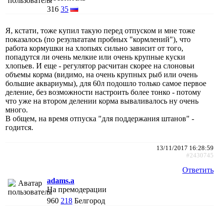
316
35
Я, кстати, тоже купил такую перед отпуском и мне тоже
показалось (по результатам пробных "кормлений"), что
работа кормушки на хлопьях сильно зависит от того,
попадутся ли очень мелкие или очень крупные куски
хлопьев. И еще - регулятор расчитан скорее на слоновьи
объемы корма (видимо, на очень крупных рыб или очень
большие аквариумы), для 60л подошло только самое первое
деление, без возможности настроить более тонко - потому
что уже на втором делении корма вываливалось ну очень
много.
В общем, на время отпуска "для поддержания штанов" -
годится.
13/11/2017 16:28:59
#2430745
Ответить
adams.a
На премодерации
960
218
Белгород