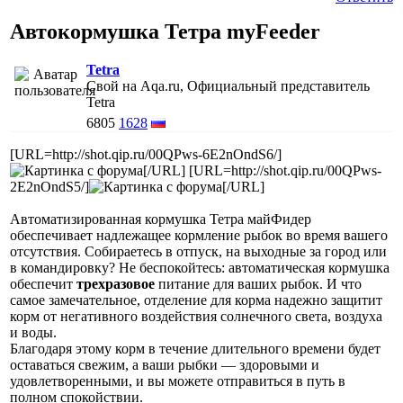
Автокормушка Тетра myFeeder
Tetra
Свой на Aqa.ru, Официальный представитель
Tetra
6805
1628
[URL=http://shot.qip.ru/00QPws-6E2nOndS6/]
[/URL] [URL=http://shot.qip.ru/00QPws-
2E2nOndS5/]
[/URL]
Автоматизированная кормушка Тетра майФидер
обеспечивает надлежащее кормление рыбок во время вашего
отсутствия. Собираетесь в отпуск, на выходные за город или
в командировку? Не беспокойтесь: автоматическая кормушка
обеспечит
трехразовое
питание для ваших рыбок. И что
самое замечательное, отделение для корма надежно защитит
корм от негативного воздействия солнечного света, воздуха
и воды.
Благодаря этому корм в течение длительного времени будет
оставаться свежим, а ваши рыбки — здоровыми и
удовлетворенными, и вы можете отправиться в путь в
полном спокойствии.