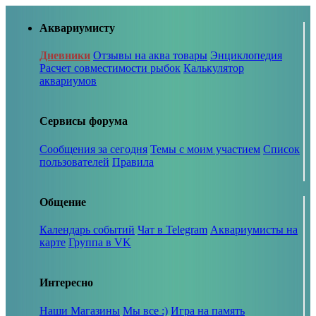
Аквариумисту
Дневники
Отзывы на аква товары
Энциклопедия
Расчет совместимости рыбок
Калькулятор
аквариумов
Сервисы форума
Сообщения за сегодня
Темы с моим участием
Список
пользователей
Правила
Общение
Календарь событий
Чат в Telegram
Аквариумисты на
карте
Группа в VK
Интересно
Наши Магазины
Мы все :)
Игра на память