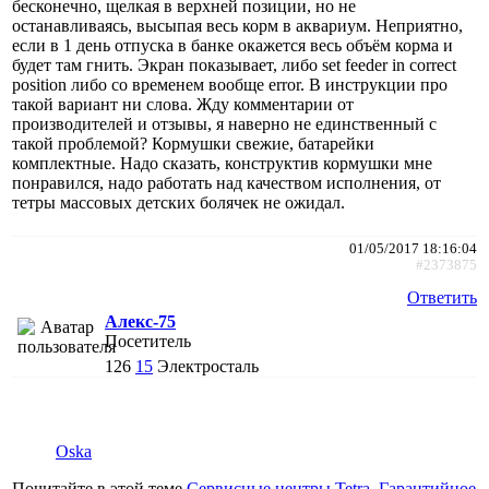
бесконечно, щелкая в верхней позиции, но не
останавливаясь, высыпая весь корм в аквариум. Неприятно,
если в 1 день отпуска в банке окажется весь объём корма и
будет там гнить. Экран показывает, либо set feeder in correct
position либо со временем вообще error. В инструкции про
такой вариант ни слова. Жду комментарии от
производителей и отзывы, я наверно не единственный с
такой проблемой? Кормушки свежие, батарейки
комплектные. Надо сказать, конструктив кормушки мне
понравился, надо работать над качеством исполнения, от
тетры массовых детских болячек не ожидал.
01/05/2017 18:16:04
#2373875
Ответить
Алекс-75
Посетитель
126
15
Электросталь
Oska
Почитайте в этой теме
Сервисные центры Tetra. Гарантийное