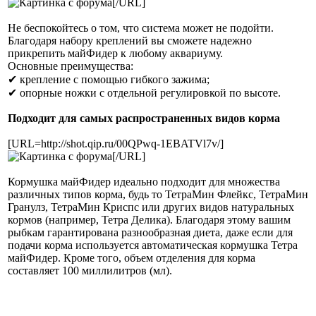
[/URL]
Не беспокойтесь о том, что система может не подойти.
Благодаря набору креплений вы сможете надежно
прикрепить майФидер к любому аквариуму.
Основные преимущества:
✔ крепление с помощью гибкого зажима;
✔ опорные ножки с отдельной регулировкой по высоте.
Подходит для самых распространенных видов корма
[URL=http://shot.qip.ru/00QPwq-1EBATVl7v/]
[/URL]
Кормушка майФидер идеально подходит для множества
различных типов корма, будь то ТетраМин Флейкс, ТетраМин
Гранулз, ТетраМин Криспс или других видов натуральных
кормов (например, Тетра Делика). Благодаря этому вашим
рыбкам гарантирована разнообразная диета, даже если для
подачи корма используется автоматическая кормушка Тетра
майФидер. Кроме того, объем отделения для корма
составляет 100 миллилитров (мл).