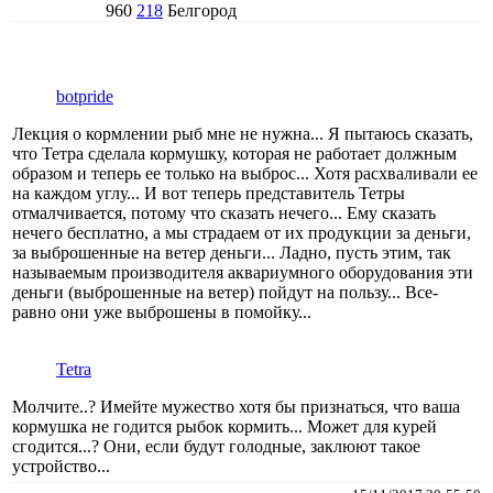
960
218
Белгород
botpride
Лекция о кормлении рыб мне не нужна... Я пытаюсь сказать,
что Тетра сделала кормушку, которая не работает должным
образом и теперь ее только на выброс... Хотя расхваливали ее
на каждом углу... И вот теперь представитель Тетры
отмалчивается, потому что сказать нечего... Ему сказать
нечего бесплатно, а мы страдаем от их продукции за деньги,
за выброшенные на ветер деньги... Ладно, пусть этим, так
называемым производителя аквариумного оборудования эти
деньги (выброшенные на ветер) пойдут на пользу... Все-
равно они уже выброшены в помойку...
Tetra
Молчите..? Имейте мужество хотя бы признаться, что ваша
кормушка не годится рыбок кормить... Может для курей
сгодится...? Они, если будут голодные, заклюют такое
устройство...