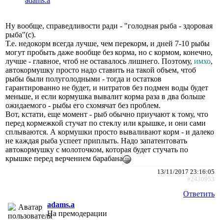
adams.a
Ну вообще, справедливости ради - "голодная рыба - здоровая
рыба"(с).
Т.е. недокорм всегда лучше, чем перекорм, и дней 7-10 рыбы
могут пробыть даже вообще без корма, но с кормом, конечно,
лучше - главное, чтоб не оставалось лишнего. Поэтому,
имхо
,
автокормушку просто надо ставить на такой объем, чтоб
рыбы были полуголодными - тогда и остатков
гарантированно не будет, и нитратов без подмен воды будет
меньше, и если кормушка вывалит корма раза в два больше
ожидаемого - рыбы его схомячат без проблем.
Вот, кстати, еще момент - рыб обычно приучают к тому, что
перед кормежкой стучат по стеклу или крышке, и они сами
сплываются. А кормушки просто вываливают корм - и далеко
не каждая рыба успеет приплыть. Надо запатентовать
автокормушку с молоточком, которая будет стучать по
крышке перед верчением барабана
13/11/2017 23:16:05
#2430953
Ответить
adams.a
На премодерации