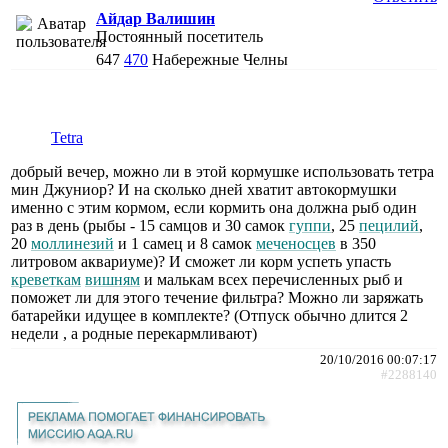
Айдар Валишин
Постоянный посетитель
647
470
Набережные Челны
Tetra
добрый вечер, можно ли в этой кормушке использовать тетра
мин Джуниор? И на сколько дней хватит автокормушки
именно с этим кормом, если кормить она должна рыб один
раз в день (рыбы - 15 самцов и 30 самок
гуппи
, 25
пецилий
,
20
моллинезий
и 1 самец и 8 самок
меченосцев
в 350
литровом аквариуме)? И сможет ли корм успеть упасть
креветкам
вишням
и малькам всех перечисленных рыб и
поможет ли для этого течение фильтра? Можно ли заряжать
батарейки идущее в комплекте? (Отпуск обычно длится 2
недели , а родные перекармливают)
20/10/2016 00:07:17
#2288140