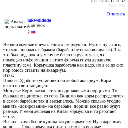
02/05/2017 12:51:32
#2374030
Ответить
inkwelldodo
Новичок
2
Неоднозначные впечатления от кормушки. Ну, начну с того,
что мне попалась с браком (барабан не останавливался). Т.к.
это был подарок и у меня не было на руках чека, я с
помощью информации с этого форума гнула дурацкую
пластину сама. Кормушка заработала как надо, но я ее до сих
пор боюсь ставить на аквариум.
Итак:
Плюсы: Удобство установки на любой аквариум. Корм -
влаго и светозащищен.
Минусы: Корм высыпается неодинаковыми порциями. То
буквально щипотка, то гора. Видимо как корм распределится
в самом барабане так и высыпалось. Можно сколько угодно
менять «дозирование» на барабане, порции все равно будут
разные. У меня дешевая из Китая кормушка и то работает
четче.
Вывод – сама бы не купила такую кормушку. Ну а дареному
коню …. Пока кормушка стоит на столе в режиме