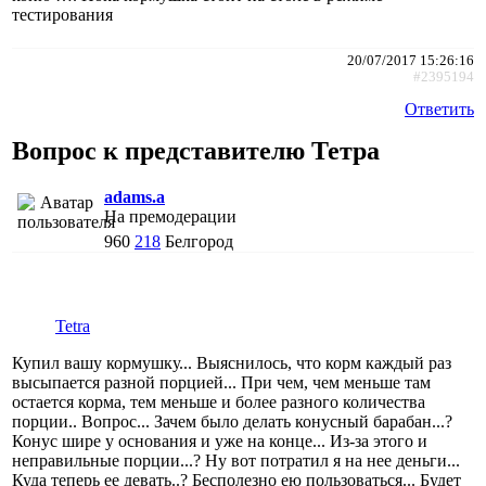
тестирования
20/07/2017 15:26:16
#2395194
Ответить
Вопрос к представителю Тетра
adams.a
На премодерации
960
218
Белгород
Tetra
Купил вашу кормушку... Выяснилось, что корм каждый раз
высыпается разной порцией... При чем, чем меньше там
остается корма, тем меньше и более разного количества
порции.. Вопрос... Зачем было делать конусный барабан...?
Конус шире у основания и уже на конце... Из-за этого и
неправильные порции...? Ну вот потратил я на нее деньги...
Куда теперь ее девать..? Бесполезно ею пользоваться... Будет