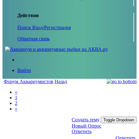
Действия
Поиск
Вход/Регистрация
Обратная связь
Войти
Форум Аквариумистов
Назад
«
1
2
»
Создать тему
Toggle Dropdown
Новый Опрос
Ответить
Ответить