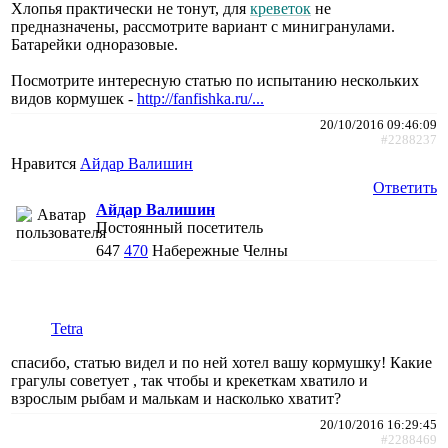
Хлопья практически не тонут, для
креветок
не
предназначены, рассмотрите вариант с минигранулами.
Батарейки одноразовые.
Посмотрите интересную статью по испытанию нескольких
видов кормушек -
http://fanfishka.ru/...
20/10/2016 09:46:09
#2288237
Нравится
Айдар Валишин
Ответить
Айдар Валишин
Постоянный посетитель
647
470
Набережные Челны
Tetra
спасибо, статью видел и по ней хотел вашу кормушку! Какие
грагулы советует , так чтобы и крекеткам хватило и
взрослым рыбам и малькам и насколько хватит?
20/10/2016 16:29:45
#2288469