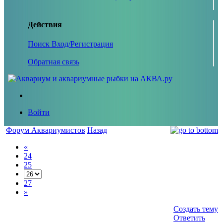
Действия
Поиск
Вход/Регистрация
Обратная связь
Войти
Форум Аквариумистов
Назад
«
24
25
27
»
Создать тему
Ответить