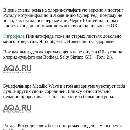
В день смены рема на хлорид-сульфатную версию я постриг
Роталу Ротундифолию и Людвинию Супер Ред, поэтому не
знаю, как им дались первые дни. Через 10 дней на старых
листьях Людвигии появились дырочки, на новых все ОК.
Гигрофила
Пиннатифида тоже на старых листьях довольно
много отверстий. Я их обрезал. Новые листья здоровые.
Вот как выглядел аквариум в день перезапуска (10 суток на
хлорид-сульфатном Bodiaga Salty Shrimp GH+ (Rev. 2)).
Буцефаландра Metallic Wave в этом аквариуме чувствует себя
лучше других своих сородичей. Бликсу относительно
недавно прореживал – снова нарастила большие кусты.
Ротала Ротундифолия была пострижена в день смены рема.