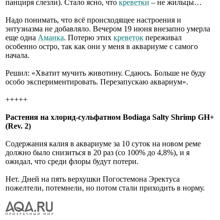
панциря слезли). Стало ясно, что
креветки
– не жильцы…
Надо понимать, что всё происходящее настроения и
энтузиазма не добавляло. Вечером 19 июня внезапно умерла
еще одна
Аманка
. Потерю этих
креветок
переживал
особенно остро, так как они у меня в аквариуме с самого
начала.
Решил: «Хватит мучить животину. Сдаюсь. Больше не буду
особо экспериментировать. Перезапускаю аквариум».
+++++
Растения на хлорид-сульфатном Bodiaga Salty Shrimp GH+
(Rev. 2)
Содержания калия в аквариуме за 10 суток на новом реме
должно было снизиться в 20 раз (со 100% до 4,8%), и я
ожидал, что среди флоры будут потери.
Нет. Дней на пять верхушки Погостемона Эректуса
пожелтели, потемнели, но потом стали приходить в норму.