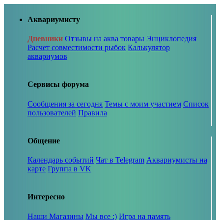
Аквариумисту
Дневники
Отзывы на аква товары
Энциклопедия
Расчет совместимости рыбок
Калькулятор
аквариумов
Сервисы форума
Сообщения за сегодня
Темы с моим участием
Список
пользователей
Правила
Общение
Календарь событий
Чат в Telegram
Аквариумисты на
карте
Группа в VK
Интересно
Наши Магазины
Мы все :)
Игра на память