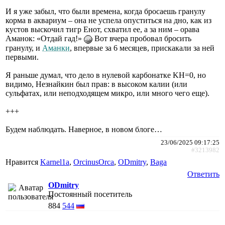
И я уже забыл, что были времена, когда бросаешь гранулу
корма в аквариум – она не успела опуститься на дно, как из
кустов выскочил тигр Енот, схватил ее, а за ним – орава
Аманок: «Отдай гад!»
Вот вчера пробовал бросить
гранулу, и
Аманки
, впервые за 6 месяцев, прискакали за ней
первыми.
Я раньше думал, что дело в нулевой карбонатке KH=0, но
видимо, Незнайкин был прав: в высоком калии (или
сульфатах, или неподходящем микро, или много чего еще).
+++
Будем наблюдать. Наверное, в новом блоге…
23/06/2025 09:17:25
#3213982
Нравится
Karnel1a
,
ОrcinusОrca
,
ODmitry
,
Baga
Ответить
ODmitry
Постоянный посетитель
884
544