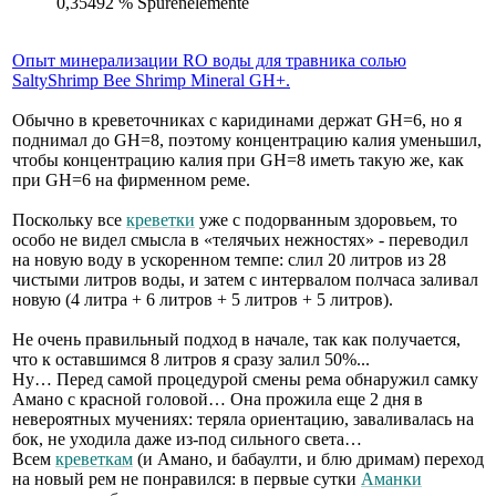
0,35492 % Spurenelemente
Опыт минерализации RO воды для травника солью
SaltyShrimp Bee Shrimp Mineral GH+.
Обычно в креветочниках с каридинами держат GH=6, но я
поднимал до GH=8, поэтому концентрацию калия уменьшил,
чтобы концентрацию калия при GH=8 иметь такую же, как
при GH=6 на фирменном реме.
Поскольку все
креветки
уже с подорванным здоровьем, то
особо не видел смысла в «телячьих нежностях» - переводил
на новую воду в ускоренном темпе: слил 20 литров из 28
чистыми литров воды, и затем с интервалом полчаса заливал
новую (4 литра + 6 литров + 5 литров + 5 литров).
Не очень правильный подход в начале, так как получается,
что к оставшимся 8 литров я сразу залил 50%...
Ну… Перед самой процедурой смены рема обнаружил самку
Амано с красной головой… Она прожила еще 2 дня в
невероятных мучениях: теряла ориентацию, заваливалась на
бок, не уходила даже из-под сильного света…
Всем
креветкам
(и Амано, и бабаулти, и блю дримам) переход
на новый рем не понравился: в первые сутки
Аманки