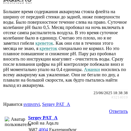
Большее время содержания аквариума стояла флейта на
ширину от передней стенки до задней, ниже поверхности
воды. Было поверхностное течение слева на право. Суточное
колебание рН было 0,5. Месяц пробовал на ночь включать в
отсеке сампа распылитель воздуха. В это время суточное
колебание было в единицу. Считаю это плохо, но я не
заметил гибели
креветок
. Как они ели в течении этого
месяца не знаю, я
креветок
специально не кормил. Но это
плавное повышение и снижение рН. Пару раз пробовал
вносить по инструкции коагулянт - очиститель воды. Сразу
после вливания цифры на рН контроллере побежали вниз и
рН моментально упало на 0,4 единицы.
Аманки
носились по
всему аквариуму как ужаленные. Они не бегали по дну, а
плавали на большой скорости, как будто пытались найти
выход из аквариума.
23/06/2025 18:38:38
#3214019
Нравится
svmvrrvi
,
Sergey PAT_A
Ответить
Sergey PAT_A
Свой на Aqa.ru
3687
4004
Екатеринбург