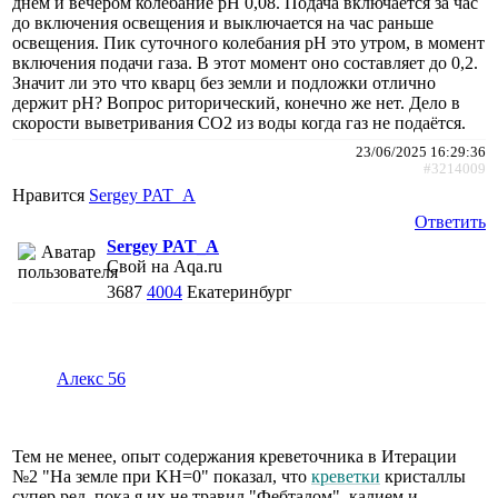
днём и вечером колебание рН 0,08. Подача включается за час
до включения освещения и выключается на час раньше
освещения. Пик суточного колебания рН это утром, в момент
включения подачи газа. В этот момент оно составляет до 0,2.
Значит ли это что кварц без земли и подложки отлично
держит рН? Вопрос риторический, конечно же нет. Дело в
скорости выветривания СО2 из воды когда газ не подаётся.
23/06/2025 16:29:36
#3214009
Нравится
Sergey PAT_A
Ответить
Sergey PAT_A
Свой на Aqa.ru
3687
4004
Екатеринбург
Алекс 56
Тем не менее, опыт содержания креветочника в Итерации
№2 "На земле при KH=0" показал, что
креветки
кристаллы
супер ред, пока я их не травил "Фебталом", калием и