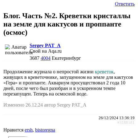
Ответить
Блог. Часть №2. Креветки кристаллы
на земле для кактусов и проппанте
(осмос)
Sergey PAT_A
Свой на Aqa.ru
3687
4004
Екатеринбург
Продолжение журнала о непростой жизни
креветок
,
живущих в креветочнике, запущенном на земле для кактусов
«Гера» и проппанте. Аквариум просуществовал 2 года 10
дней, после чего был разобран и в ускоренном темпе
перезапущен. Теперь на осмосной воде.
Изменено 26.12.24 автор Sergey PAT_A
26/12/2024 13:36:19
#3188181
Нравится
ersh
,
bistoregna