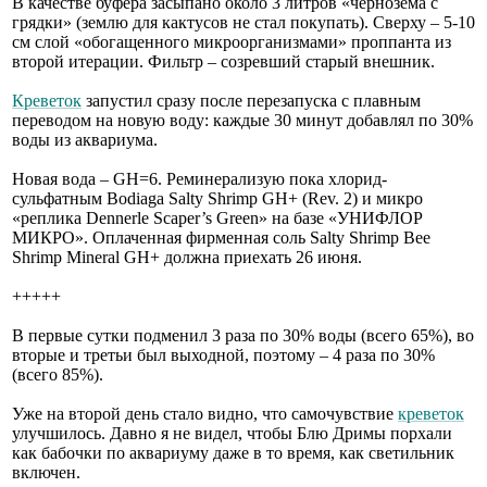
В качестве буфера засыпано около 3 литров «чернозёма с
грядки» (землю для кактусов не стал покупать). Сверху – 5-10
см слой «обогащенного микроорганизмами» проппанта из
второй итерации. Фильтр – созревший старый внешник.
Креветок
запустил сразу после перезапуска с плавным
переводом на новую воду: каждые 30 минут добавлял по 30%
воды из аквариума.
Новая вода – GH=6. Реминерализую пока хлорид-
сульфатным Bodiaga Salty Shrimp GH+ (Rev. 2) и микро
«реплика Dennerle Scaper’s Green» на базе «УНИФЛОР
МИКРО». Оплаченная фирменная соль Salty Shrimp Bee
Shrimp Mineral GH+ должна приехать 26 июня.
+++++
В первые сутки подменил 3 раза по 30% воды (всего 65%), во
вторые и третьи был выходной, поэтому – 4 раза по 30%
(всего 85%).
Уже на второй день стало видно, что самочувствие
креветок
улучшилось. Давно я не видел, чтобы Блю Дримы порхали
как бабочки по аквариуму даже в то время, как светильник
включен.