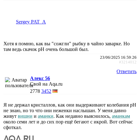
Sergey PAT_A
Хотя я помню, как вы "сожгли" рыбку в чайно заварке. Но
там ведь скачок pH очень большой был.
23/06/2025 16:59:26
#3214012
Ответить
Алекс 56
Свой на Aqa.ru
2778
3452
Я не держал кристаллов, как они выдерживают колебания рН
не знаю, но то что они неженки наслышан. У меня давно
живут
вишни
и
аманки
. Как недавно выяснилось,
аманкам
около семи лет и до сих пор ещё бегают с икрой. Вот сейчас
сфоткал.