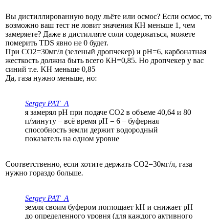
Вы дистиллированную воду льёте или осмос? Если осмос, то
возможно ваш тест не ловит значения КН меньше 1, чем
замеряете? Даже в дистилляте соли содержаться, можете
померить TDS явно не 0 будет.
При СО2=30мг/л (зеленый дропчекер) и рН=6, карбонатная
жесткость должна быть всего КН=0,85. Но дропчекер у вас
синий т.е. KH меньше 0,85
Да, газа нужно меньше, но:
Sergey PAT_A
я замерял pH при подаче CO2 в объеме 40,64 и 80
п/минуту – всё время pH = 6 – буферная
способность земли держит водородный
показатель на одном уровне
Соответственно, если хотите держать СО2=30мг/л, газа
нужно гораздо больше.
Sergey PAT_A
земля своим буфером поглощает kH и снижает pH
до определенного уровня (для каждого активного