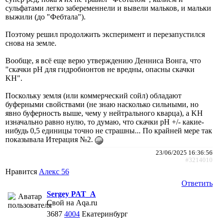
сульфатами легко забеременнели и вывели мальков, и мальки
выжили (до "Фебтала").
Поэтому решил продолжить эксперимент и перезапустился
снова на земле.
Вообще, я всё еще верю утверждению Денниса Вонга, что
"скачки pH для гидробионтов не вредны, опасны скачки
KH".
Поскольку земля (или коммерческий сойл) обладают
буферными свойствами (не знаю насколько сильными, но
явно буферность выше, чему у нейтрального кварца), а KH
изначально равно нулю, то думаю, что скачки pH +/- какие-
нибудь 0,5 единицы точно не страшны... По крайней мере так
показывала Итерация №2.
23/06/2025 16:36:56
#3214010
Нравится
Алекс 56
Ответить
Sergey PAT_A
Свой на Aqa.ru
3687
4004
Екатеринбург