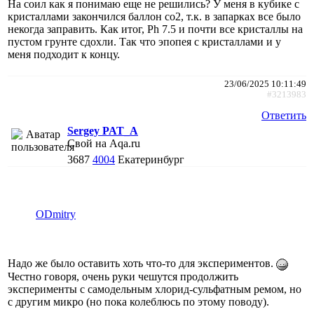
На соил как я понимаю еще не решились? У меня в кубике с
кристаллами закончился баллон со2, т.к. в запарках все было
некогда заправить. Как итог, Ph 7.5 и почти все кристаллы на
пустом грунте сдохли. Так что эпопея с кристаллами и у
меня подходит к концу.
23/06/2025 10:11:49
#3213983
Ответить
Sergey PAT_A
Свой на Aqa.ru
3687
4004
Екатеринбург
ODmitry
Надо же было оставить хоть что-то для экспериментов.
Честно говоря, очень руки чешутся продолжить
эксперименты с самодельным хлорид-сульфатным ремом, но
с другим микро (но пока колеблюсь по этому поводу).