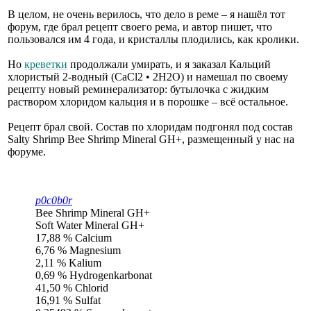
В целом, не очень верилось, что дело в реме – я нашёл тот
форум, где брал рецепт своего рема, и автор пишет, что
пользовался им 4 года, и кристаллы плодились, как кролики.
Но
креветки
продолжали умирать, и я заказал Кальций
хлористый 2-водный (CaCl2 • 2H2O) и намешал по своему
рецепту новый реминерализатор: бутылочка с жидким
раствором хлоридом кальция и в порошке – всё остальное.
Рецепт брал свой. Состав по хлоридам подгонял под состав
Salty Shrimp Bee Shrimp Mineral GH+, размещенный у нас на
форуме.
p0c0b0r
Bee Shrimp Mineral GH+
Soft Water Mineral GH+
17,88 % Calcium
6,76 % Magnesium
2,11 % Kalium
0,69 % Hydrogenkarbonat
41,50 % Chlorid
16,91 % Sulfat