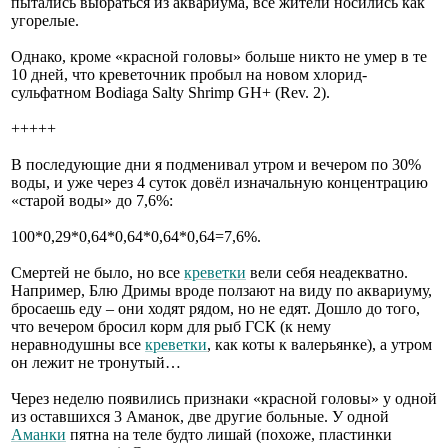
пытались выбраться из аквариума, все жители носились как
угорелые.
Однако, кроме «красной головы» больше никто не умер в те
10 дней, что креветочник пробыл на новом хлорид-
сульфатном Bodiaga Salty Shrimp GH+ (Rev. 2).
+++++
В последующие дни я подменивал утром и вечером по 30%
воды, и уже через 4 суток довёл изначальную концентрацию
«старой воды» до 7,6%:
100*0,29*0,64*0,64*0,64*0,64=7,6%.
Смертей не было, но все
креветки
вели себя неадекватно.
Например, Блю Дримы вроде ползают на виду по аквариуму,
бросаешь еду – они ходят рядом, но не едят. Дошло до того,
что вечером бросил корм для рыб ГСК (к нему
неравнодушны все
креветки
, как коты к валерьянке), а утром
он лежит не тронутый…
Через неделю появились признаки «красной головы» у одной
из оставшихся 3 Аманок, две другие больные. У одной
Аманки
пятна на теле будто лишай (похоже, пластинки