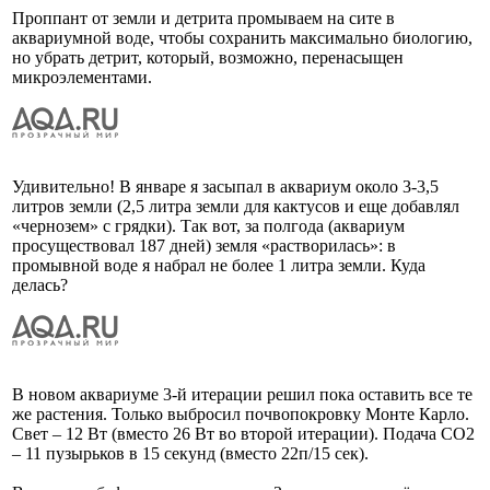
Проппант от земли и детрита промываем на сите в
аквариумной воде, чтобы сохранить максимально биологию,
но убрать детрит, который, возможно, перенасыщен
микроэлементами.
Удивительно! В январе я засыпал в аквариум около 3-3,5
литров земли (2,5 литра земли для кактусов и еще добавлял
«чернозем» с грядки). Так вот, за полгода (аквариум
просуществовал 187 дней) земля «растворилась»: в
промывной воде я набрал не более 1 литра земли. Куда
делась?
В новом аквариуме 3-й итерации решил пока оставить все те
же растения. Только выбросил почвопокровку Монте Карло.
Свет – 12 Вт (вместо 26 Вт во второй итерации). Подача CO2
– 11 пузырьков в 15 секунд (вместо 22п/15 сек).