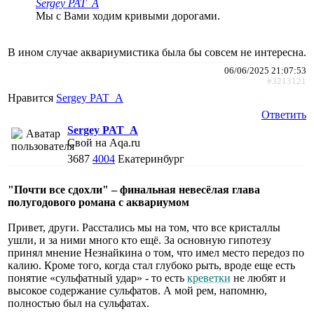
Sergey PAT_A
Мы с Вами ходим кривыми дорогами.
В ином случае аквариумистика была бы совсем не интересна.
06/06/2025 21:07:53
#3213121
Нравится
Sergey PAT_A
Ответить
Sergey PAT_A
Свой на Aqa.ru
3687
4004
Екатеринбург
"Почти все сдохли" – финальная невесёлая глава
полугодового романа с аквариумом
Привет, други. Расстались мы на том, что все кристаллы
ушли, и за ними много кто ещё. За основную гипотезу
принял мнение Незнайкина о том, что имел место передоз по
калию. Кроме того, когда стал глубоко рыть, вроде еще есть
понятие «сульфатный удар» - то есть
креветки
не любят и
высокое содержание сульфатов. А мой рем, напомню,
полностью был на сульфатах.