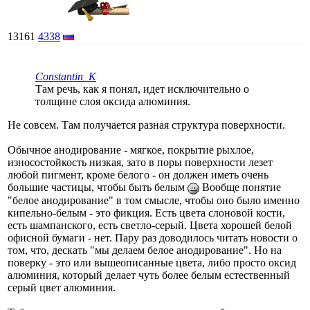
13161
4338
Constantin_K
Там речь, как я понял, идет исключительно о
толщине слоя оксида алюминия.
Не совсем. Там получается разная структура поверхности.
Обычное анодирование - мягкое, покрытие рыхлое,
износостойкость низкая, зато в поры поверхности лезет
любой пигмент, кроме белого - он должен иметь очень
большие частицы, чтобы быть белым
Вообще понятие
"белое анодирование" в том смысле, чтобы оно было именно
кипельно-белым - это фикция. Есть цвета слоновой кости,
есть шампанского, есть светло-серый. Цвета хорошей белой
офисной бумаги - нет. Пару раз доводилось читать новости о
том, что, дескать "мы делаем белое анодирование". Но на
поверку - это или вышеописанные цвета, либо просто оксид
алюминия, который делает чуть более белым естественный
серый цвет алюминия.