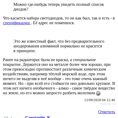
Можно где-нибудь теперь увидеть полный список
диодов?
Что касается набора светодиодов, то он как был, так и есть - в
спецификации
. Её адрес не поменялся.
Это же известный факт, что без предварительного
анодирования алюминий нормально не красится
в принципе.
Ранее на радиаторах была не краска, а специальное
покрытие. Держится оно на металле более чем хорошо, при
этом превосходно противостоит различным химическим
воздействиям, например тёплой морской воде, при этом
ничего не выделяя в неё вообще - это тоже очень важный
момент. Но - при всей его стойкости оно довольно хрупкое. В
этом нет ничего необычного - алмаз - самое твёрдое вещество
на земле, но его можно запросто разбить молотком
12/09/2020 04:12:46
#2818674
Ответить
Constantin_K