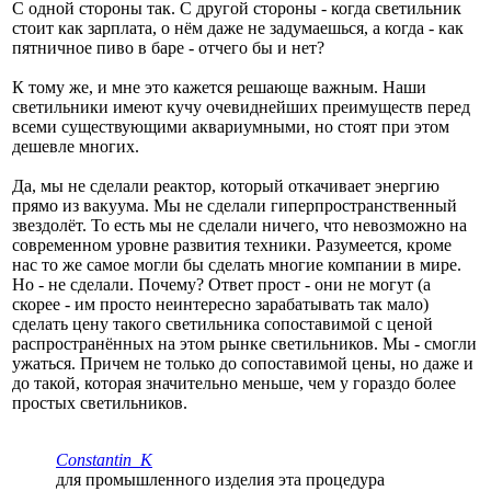
С одной стороны так. С другой стороны - когда светильник
стоит как зарплата, о нём даже не задумаешься, а когда - как
пятничное пиво в баре - отчего бы и нет?
К тому же, и мне это кажется решающе важным. Наши
светильники имеют кучу очевиднейших преимуществ перед
всеми существующими аквариумными, но стоят при этом
дешевле многих.
Да, мы не сделали реактор, который откачивает энергию
прямо из вакуума. Мы не сделали гиперпространственный
звездолёт. То есть мы не сделали ничего, что невозможно на
современном уровне развития техники. Разумеется, кроме
нас то же самое могли бы сделать многие компании в мире.
Но - не сделали. Почему? Ответ прост - они не могут (а
скорее - им просто неинтересно зарабатывать так мало)
сделать цену такого светильника сопоставимой с ценой
распространённых на этом рынке светильников. Мы - смогли
ужаться. Причем не только до сопоставимой цены, но даже и
до такой, которая значительно меньше, чем у гораздо более
простых светильников.
Constantin_K
для промышленного изделия эта процедура