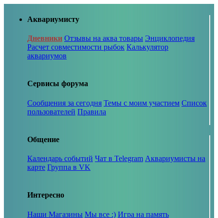
Аквариумисту
Дневники
Отзывы на аква товары
Энциклопедия
Расчет совместимости рыбок
Калькулятор
аквариумов
Сервисы форума
Сообщения за сегодня
Темы с моим участием
Список
пользователей
Правила
Общение
Календарь событий
Чат в Telegram
Аквариумисты на
карте
Группа в VK
Интересно
Наши Магазины
Мы все :)
Игра на память