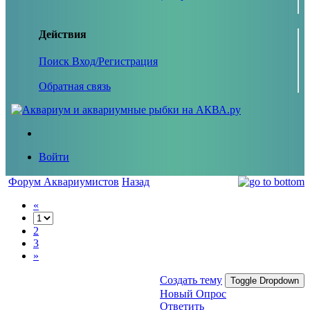
Действия
Поиск
Вход/Регистрация
Обратная связь
Войти
Форум Аквариумистов
Назад
«
2
3
»
Создать тему
Toggle Dropdown
Новый Опрос
Ответить