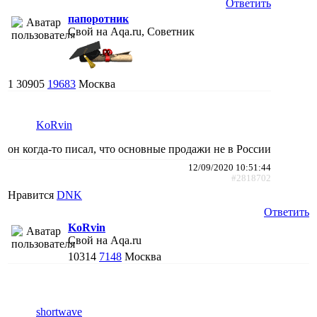
Ответить
папоротник
Свой на Aqa.ru, Советник
1
30905
19683
Москва
KoRvin
он когда-то писал, что основные продажи не в России
12/09/2020 10:51:44
#2818702
Нравится
DNK
Ответить
KoRvin
Свой на Aqa.ru
10314
7148
Москва
shortwave