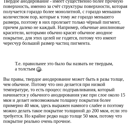
Твёрдое анодирование - имеет существенно более прочную
поверхность, именно за счёт структуры поверхности, которая
получается гораздо более монолитной, с гораздо меньшим
количеством пор, которые к тому же гораздо меньшего
размера, поэтому в них пролезает только чёрный пигмент,
причем далеко не каждый. Например, обычные анилиновые
красители, которыми обычно красят обычное анодное
покрытие, для этих целей не годятся, потому что имеют
чересчур большой размер частиц пигмента.
Т.е. правильнее это было бы назвать не твердым,
а толстым
.
Вы правы, твердое анодирование может быть в разы толще,
чем обычное. Потому что оно делается при низкой
температуре, то есть процесс подтравливания, который
начинается у обычного анодирования уже при слое около 15
мкм и делает невозможным толщину покрытия более
примерно 40 мкм, здесь выражен намного слабее и поэтому
можно делать такое покрытие толщиной до 200 мкм, если это
требуется. Но крайне редко надо толще 50 мкм, потому что
покрытие реально очень прочное.