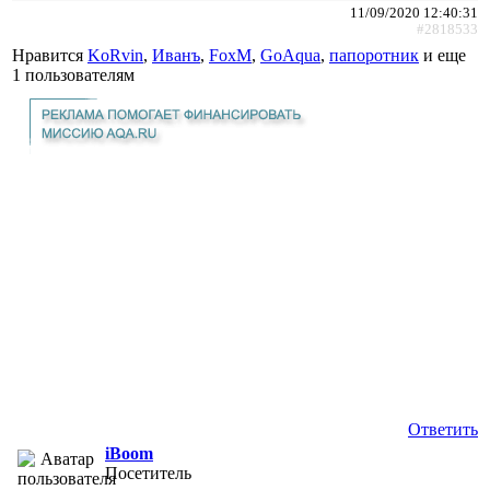
11/09/2020 12:40:31
#2818533
Нравится
KoRvin
,
Иванъ
,
FoxM
,
GoAqua
,
папоротник
и еще
1 пользователям
Ответить
iBoom
Посетитель