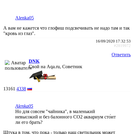
Alenka05
А вам не кажется что глофиш подсвечивать не надо там и так
"кровь из глаз".
16/09/2020 17:32:53
#2819972
Ответить
DNK
Свой на Aqa.ru, Советник
13161
4338
Alenka05
Но для совсем "чайника", в маленький
невысокий и без балонного CO2 аквариум сто́ит
ли его брать?
Штука в том, что пока - только наш светильник может