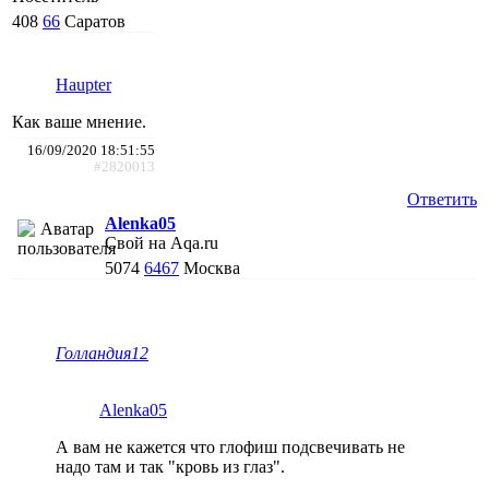
408
66
Саратов
Haupter
Как ваше мнение.
16/09/2020 18:51:55
#2820013
Ответить
Alenka05
Свой на Aqa.ru
5074
6467
Москва
Голландия12
Alenka05
А вам не кажется что глофиш подсвечивать не
надо там и так "кровь из глаз".