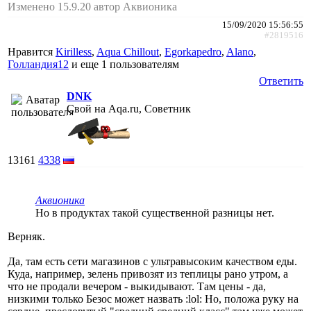
Изменено 15.9.20 автор Аквионика
15/09/2020 15:56:55
#2819516
Нравится
Kirilless
,
Aqua Chillout
,
Egorkapedro
,
Alano
,
Голландия12
и еще
1 пользователям
Ответить
DNK
Свой на Aqa.ru, Советник
13161
4338
Аквионика
Но в продуктах такой существенной разницы нет.
Верняк.
Да, там есть сети магазинов с ультравысоким качеством еды.
Куда, например, зелень привозят из теплицы рано утром, а
что не продали вечером - выкидывают. Там цены - да,
низкими только Безос может назвать :lol: Но, положа руку на