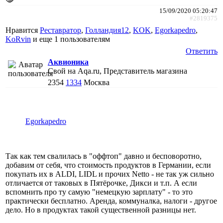
15/09/2020 05:20:47
#2819375
Нравится
Реставратор
,
Голландия12
,
KOK
,
Egorkapedro
,
KoRvin
и еще
1 пользователям
Ответить
Аквионика
Свой на Aqa.ru, Представитель магазина
2354
1334
Москва
Egorkapedro
Так как тем свалилась в "оффтоп" давно и бесповоротно,
добавим от себя, что стоимость продуктов в Германии, если
покупать их в ALDI, LIDL и прочих Netto - не так уж сильно
отличается от таковых в Пятёрочке, Дикси и т.п. А если
вспомнить про ту самую "немецкую зарплату" - то это
практически бесплатно. Аренда, коммуналка, налоги - другое
дело. Но в продуктах такой существенной разницы нет.