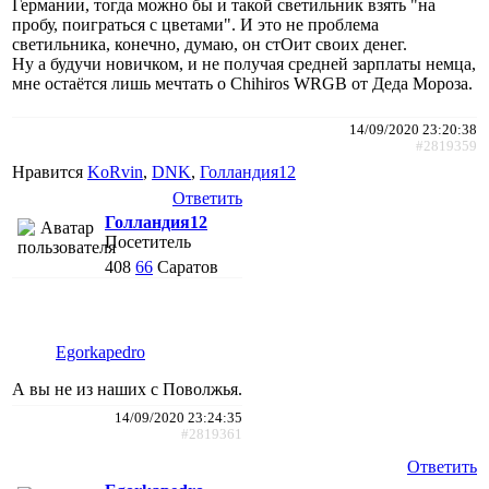
Германии, тогда можно бы и такой светильник взять "на
пробу, поиграться с цветами". И это не проблема
светильника, конечно, думаю, он стОит своих денег.
Ну а будучи новичком, и не получая средней зарплаты немца,
мне остаётся лишь мечтать о Chihiros WRGB от Деда Мороза.
14/09/2020 23:20:38
#2819359
Нравится
KoRvin
,
DNK
,
Голландия12
Ответить
Голландия12
Посетитель
408
66
Саратов
Egorkapedro
А вы не из наших с Поволжья.
14/09/2020 23:24:35
#2819361
Ответить