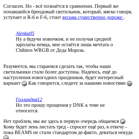
Согласен. Но - всё познаётся в сравнении. Первый же
попавшийся брендовый светильник, который, мягко говоря,
уступает и R-6 и F-6, стоит
весьма существенно дороже
.
Alenka05
Ну а будучи новичком, и не получая средней
зарплаты немца, мне остаётся лишь мечтать о
Chihiros WRGB от Деда Мороза.
Разумеется, мы стараемся сделать так, чтобы наши
светильники стали более доступны. Надеюсь, ещё до
наступления новогодних праздников, будет интересный
вариант
Как говорится, следите за нашими новостями
Голландия12
Но это прошу прощения у DNK к теме не
относится.
Нет проблем, мы же здесь в первую очередь общаемся
Кому будет лень листать тред - спросит ещё раз, я отвечу -
пока BEAMS не стали стандартом де-факто, деваться некуда