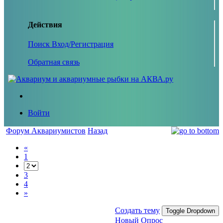
Действия
Поиск
Вход/Регистрация
Обратная связь
Войти
Форум Аквариумистов
Назад
«
1
3
4
»
Создать тему
Toggle Dropdown
Новый Опрос