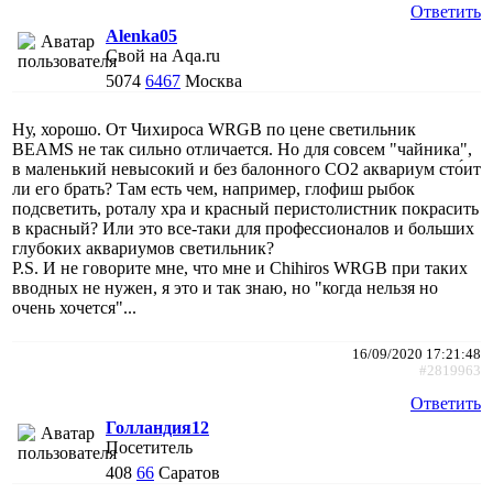
Ответить
Alenka05
Свой на Aqa.ru
5074
6467
Москва
Ну, хорошо. От Чихироса WRGB по цене светильник
BEAMS не так сильно отличается. Но для совсем "чайника",
в маленький невысокий и без балонного CO2 аквариум сто́ит
ли его брать? Там есть чем, например, глофиш рыбок
подсветить, роталу хра и красный перистолистник покрасить
в красный? Или это все-таки для профессионалов и больших
глубоких аквариумов светильник?
P.S. И не говорите мне, что мне и Chihiros WRGB при таких
вводных не нужен, я это и так знаю, но "когда нельзя но
очень хочется"...
16/09/2020 17:21:48
#2819963
Ответить
Голландия12
Посетитель
408
66
Саратов