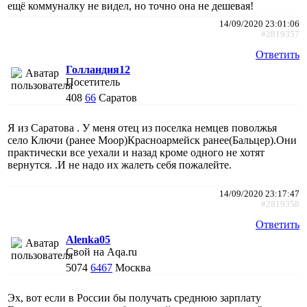
ещё коммуналку не видел, но точно она не дешевая!
14/09/2020 23:01:06
#2819357
Ответить
Голландия12
Посетитель
408
66
Саратов
Я из Саратова . У меня отец из поселка немцев поволжья
село Ключи (ранее Моор)Красноармейск ранее(Бальцер).Они
практически все уехали и назад кроме одного не хотят
вернутся. .И не надо их жалеть себя пожалейте.
14/09/2020 23:17:47
#2819358
Ответить
Alenka05
Свой на Aqa.ru
5074
6467
Москва
Эх, вот если в России бы получать среднюю зарплату