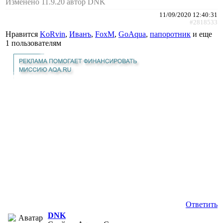
Изменено 11.9.20 автор DNK
11/09/2020 12:40:31
#2818533
Нравится
KoRvin
,
Иванъ
,
FoxM
,
GoAqua
,
папоротник
и еще
1 пользователям
Ответить
DNK