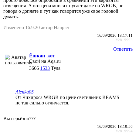
просто довелось опробовать в сравнении эти варианты
освещения. А вот цена многих пугает даже на WRGB, не
говоря о доплате и тут как говорится уже свое головой
думать.
Изменено 16.9.20 автор Haupter
16/09/2020 18:17:11
#2819993
Ответить
Ёшкин_кот
Свой на Aqa.ru
3666
1533
Тула
Alenka05
От Чихироса WRGB по цене светильник BEAMS
не так сильно отличается.
Вы серьёзно???
16/09/2020 18:19:56
#2819994