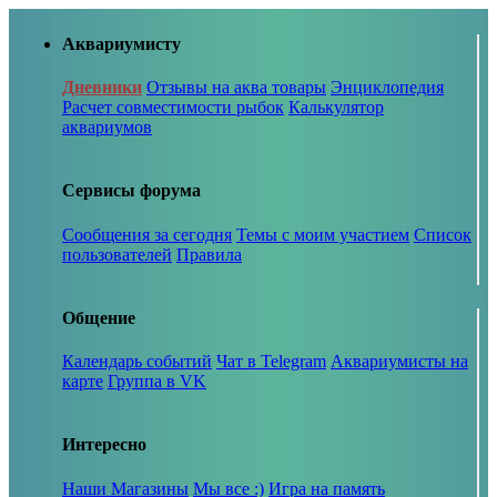
Аквариумисту
Дневники
Отзывы на аква товары
Энциклопедия
Расчет совместимости рыбок
Калькулятор
аквариумов
Сервисы форума
Сообщения за сегодня
Темы с моим участием
Список
пользователей
Правила
Общение
Календарь событий
Чат в Telegram
Аквариумисты на
карте
Группа в VK
Интересно
Наши Магазины
Мы все :)
Игра на память