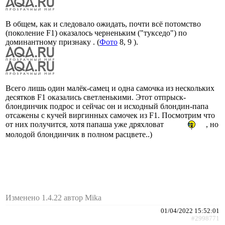
В общем, как и следовало ожидать, почти всё потомство
(поколение F1) оказалось черненьким ("тукседо") по
доминантному признаку . (
Фото
8, 9 ).
Всего лишь один малёк-самец и одна самочка из нескольких
десятков F1 оказались светленькими. Этот отпрыск-
блондинчик подрос и сейчас он и исходный блондин-папа
отсажены с кучей виргинных самочек из F1. Посмотрим что
от них получится, хотя папаша уже дряхловат
, но
молодой блондинчик в полном расцвете..)
Изменено 1.4.22 автор Mika
01/04/2022 15:52:01
#2998771