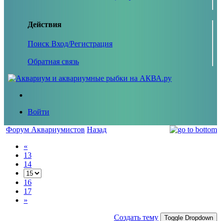
Действия
Поиск
Вход/Регистрация
Обратная связь
Войти
Форум Аквариумистов
Назад
«
13
14
16
17
»
Создать тему
Toggle Dropdown