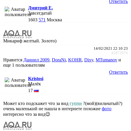
Ответить
Дмитрий Е.
Завсегдатай
1603
571
Москва
Микариф желтый. Золото)
14/02/2021 22:10:23
#2872076
Нравится
Даниил 2009
,
DoraNi
,
KOHR
,
Dixy
,
MTumanov
и
еще
1 пользователям
Ответить
Kristosi
Малёк
17
Может кто подскажет что за вид
гуппи
?(мой)(вильчатый?)
очень маленький не нашла в интернете похожие
фото
интересно что за вид😉