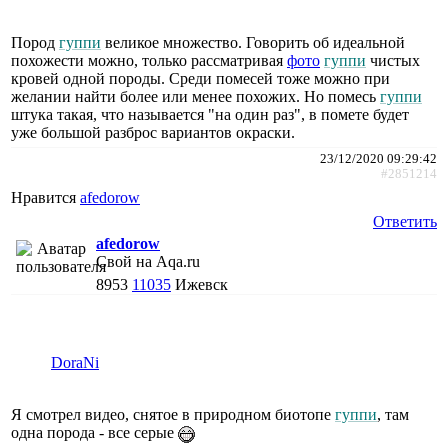
Пород
гуппи
великое множество. Говорить об идеальной
похожести можно, только рассматривая
фото
гуппи
чистых
кровей одной породы. Среди помесей тоже можно при
желании найти более или менее похожих. Но помесь
гуппи
штука такая, что называется "на один раз", в помете будет
уже большой разброс вариантов окраски.
23/12/2020 09:29:42
#2851214
Нравится
afedorow
Ответить
afedorow
Свой на Aqa.ru
8953
11035
Ижевск
DoraNi
Я смотрел видео, снятое в природном биотопе
гуппи
, там
одна порода - все серые