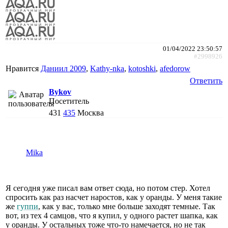
01/04/2022 23:50:57
#2998926
Нравится
Даниил 2009
,
Kathy-nka
,
kotoshki
,
afedorow
Ответить
Bykov
Посетитель
431
435
Москва
Mika
Я сегодня уже писал вам ответ сюда, но потом стер. Хотел
спросить как раз насчет наростов, как у оранды. У меня такие
же
гуппи
, как у вас, только мне больше заходят темные. Так
вот, из тех 4 самцов, что я купил, у одного растет шапка, как
у оранды. У остальных тоже что-то намечается, но не так