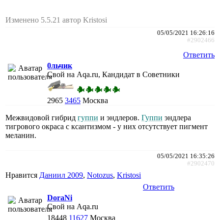
Изменено 5.5.21 автор Kristosi
05/05/2021 16:26:16
#2902466
Ответить
0льчик
Свой на Aqa.ru, Кандидат в Советники
2965
3465
Москва
Межвидовой гибрид
гуппи
и эндлеров.
Гуппи
эндлера
тигрового окраса с ксантизмом - у них отсутствует пигмент
меланин.
05/05/2021 16:35:26
#2902470
Нравится
Даниил 2009
,
Notozus
,
Kristosi
Ответить
DoraNi
Свой на Aqa.ru
18448
11627
Москва