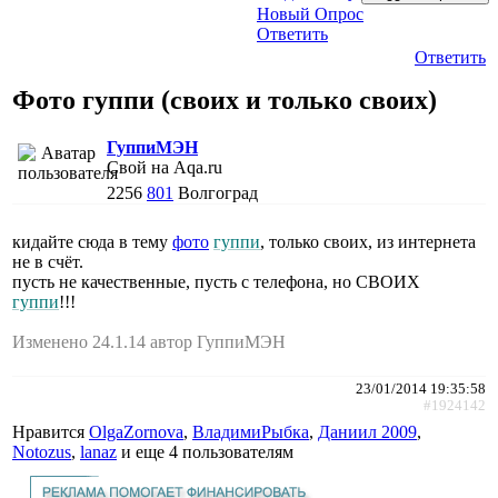
Новый Опрос
Ответить
Ответить
Фото гуппи (своих и только своих)
ГуппиМЭН
Свой на Aqa.ru
2256
801
Волгоград
кидайте сюда в тему
фото
гуппи
, только своих, из интернета
не в счёт.
пусть не качественные, пусть с телефона, но СВОИХ
гуппи
!!!
Изменено 24.1.14 автор ГуппиМЭН
23/01/2014 19:35:58
#1924142
Нравится
OlgaZornova
,
ВладимиРыбка
,
Даниил 2009
,
Notozus
,
lanaz
и еще
4 пользователям