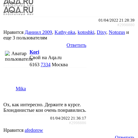
01/04/2022 21:28:39
#2998880
Нравится
Даниил 2009
,
Kathy-nka
,
kotoshki
,
Dixy
,
Notozus
и
еще
3 пользователям
Ответить
Kori
Свой на Aqa.ru
6163
7334
Москва
Mika
Ох, как интересно. Держите в курсе.
Блондинистые кои очень понравились.
01/04/2022 21:36:17
#2998886
Нравится
afedorow
Ответить