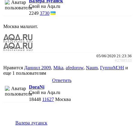
Валера луганск
Свой на Aqa.ru
2249
3730
Москва малахит.
05/06/2020 21:23:36
#2788533
Нравится
Даниил 2009
,
Mika
,
afedorow
,
Naum
,
ГуппиМЭН
и
еще
1 пользователям
Ответить
DoraNi
Свой на Aqa.ru
18448
11627
Москва
Валера луганск