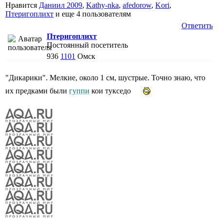
Нравится
Даниил 2009
,
Kathy-nka
,
afedorow
,
Kori
,
Птеригоплихт
и еще
4 пользователям
Ответить
Птеригоплихт
Постоянный посетитель
936
1101
Омск
"Дикарики". Мелкие, около 1 см, шустрые. Точно знаю, что
их предками были
гуппи
кои тукседо