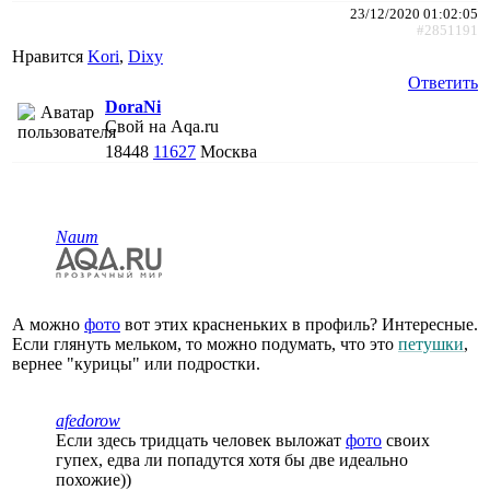
23/12/2020 01:02:05
#2851191
Нравится
Kori
,
Dixy
Ответить
DoraNi
Свой на Aqa.ru
18448
11627
Москва
Naum
А можно
фото
вот этих красненьких в профиль? Интересные.
Если глянуть мельком, то можно подумать, что это
петушки
,
вернее "курицы" или подростки.
afedorow
Если здесь тридцать человек выложат
фото
своих
гупех, едва ли попадутся хотя бы две идеально
похожие))