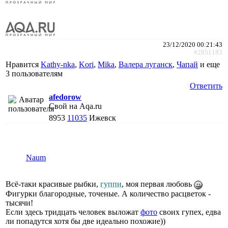
23/12/2020 00:21:43
#2851183
Нравится
Kathy-nka
,
Kori
,
Mika
,
Валера луганск
,
Чапай
и еще
3 пользователям
Ответить
afedorow
Свой на Aqa.ru
8953
11035
Ижевск
Naum
Всё-таки красивые рыбки,
гуппи
, моя первая любовь
Фигурки благородные, точеные. А количество расцветок -
тысячи!
Если здесь тридцать человек выложат
фото
своих гупех, едва
ли попадутся хотя бы две идеально похожие))