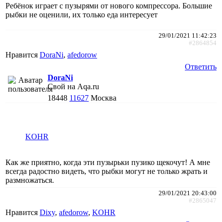
Ребёнок играет с пузырями от нового компрессора. Большие
рыбки не оценили, их только еда интересует
29/01/2021 11:42:23
#2864854
Нравится
DoraNi
,
afedorow
Ответить
DoraNi
Свой на Aqa.ru
18448
11627
Москва
KOHR
Как же приятно, когда эти пузырьки пузико щекочут! А мне
всегда радостно видеть, что рыбки могут не только жрать и
размножаться.
29/01/2021 20:43:00
#2865047
Нравится
Dixy
,
afedorow
,
KOHR