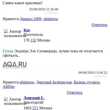
Самки какие красивые!
05/06/2020 21:36:48
#2788542
Нравится
Даниил 2009
,
afedorow
Ответить
Koc
Посетитель
176
132
Москва
Гуппи
Эндлера Эль Сильверадо, лучше пока не получается
сфоткать..
06/06/2020 13:04:22
#2788781
Нравится
afedorow
,
Дмитрий Безбородов
,
Валера луганск
,
AllDim
Ответить
Дмитрий Е.
Завсегдатай
1603
571
Москва