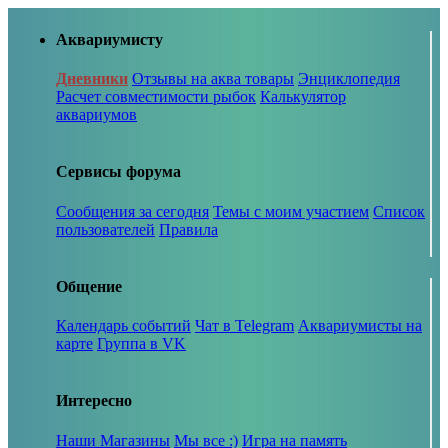
Аквариумисту
Дневники
Отзывы на аква товары
Энциклопедия
Расчет совместимости рыбок
Калькулятор
аквариумов
Сервисы форума
Сообщения за сегодня
Темы с моим участием
Список
пользователей
Правила
Общение
Календарь событий
Чат в Telegram
Аквариумисты на
карте
Группа в VK
Интересно
Наши Магазины
Мы все :)
Игра на память