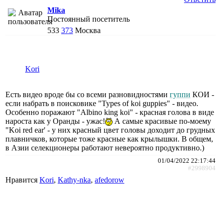
Mika
Постоянный посетитель
533
373
Москва
Kori
Есть видео вроде бы со всеми разновидностями
гуппи
КОИ -
если набрать в поисковике "Types of koi guppies" - видео.
Особенно поражают "Albino king koi" - красная голова в виде
нароста как у Оранды - ужас!
А самые красивые по-моему
"Koi red ear' - у них красный цвет головы доходит до грудных
плавничков, которые тоже красные как крылышки. В общем,
в Азии селекционеры работают невероятно продуктивно.)
01/04/2022 22:17:44
#2998904
Нравится
Kori
,
Kathy-nka
,
afedorow