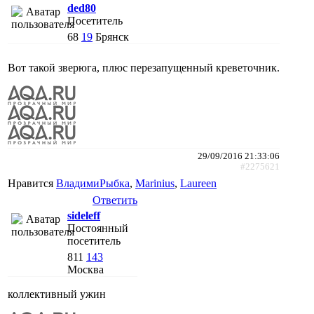
ded80
Посетитель
68
19
Брянск
Вот такой зверюга, плюс перезапущенный креветочник.
29/09/2016 21:33:06
#2275621
Нравится
ВладимиРыбка
,
Marinius
,
Laureen
Ответить
sideleff
Постоянный
посетитель
811
143
Москва
коллективный ужин