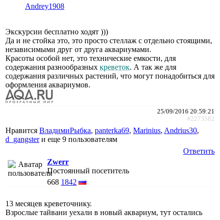
Andrey1908
Экскурсии бесплатно ходят )))
Да и не стойка это, это просто стеллаж с отдельно стоящими,
независимыми друг от друга аквариумами.
Красоты особой нет, это технические емкости, для
содержания разнообразных
креветок
. А так же для
содержания различных растений, что могут понадобиться для
оформления аквариумов.
25/09/2016 20:59:21
#2273582
Нравится
ВладимиРыбка
,
panterka69
,
Marinius
,
Andrius30
,
d_gangster
и еще
9 пользователям
Ответить
Zwerr
Постоянный посетитель
668
1842
13 месяцев креветочнику.
Взрослые тайвани уехали в новый аквариум, тут остались