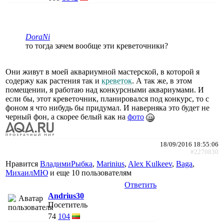
DoraNi
то тогда зачем вообще эти креветочники?
Они живут в моей аквариумной мастерской, в которой я
содержу как растения так и
креветок
. А так же, в этом
помещении, я работаю над конкурсными аквариумами. И
если бы, этот креветочник, планировался под конкурс, то с
фоном я что нибудь бы придумал. И наверняка это будет не
черный фон, а скорее белый как на
фото
18/09/2016 18:55:06
#2270830
Нравится
ВладимиРыбка
,
Marinius
,
Alex Kulkeev
,
Baga
,
МихаилМЮ
и еще
10 пользователям
Ответить
Andrius30
Посетитель
74
104