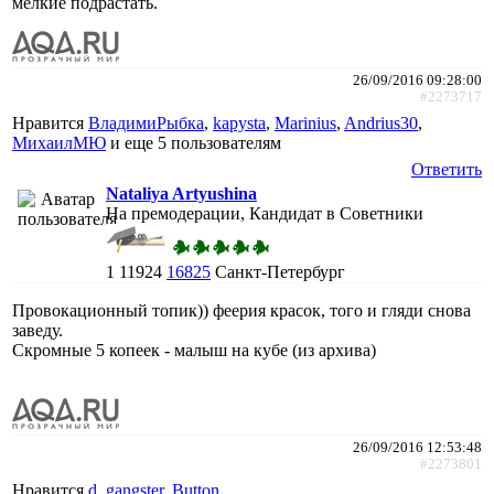
мелкие подрастать.
26/09/2016 09:28:00
#2273717
Нравится
ВладимиРыбка
,
kapysta
,
Marinius
,
Andrius30
,
МихаилМЮ
и еще
5 пользователям
Ответить
Nataliya Artyushina
На премодерации, Кандидат в Советники
1
11924
16825
Санкт-Петербург
Провокационный топик)) феерия красок, того и гляди снова
заведу.
Скромные 5 копеек - малыш на кубе (из архива)
26/09/2016 12:53:48
#2273801
Нравится
d_gangster
,
Button