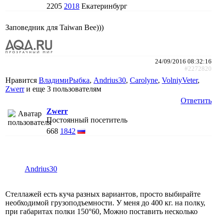
2205
2018
Екатеринбург
Заповедник для Taiwan Bee)))
24/09/2016 08:32:16
#2272820
Нравится
ВладимиРыбка
,
Andrius30
,
Carolyne
,
VolniyVeter
,
Zwerr
и еще
3 пользователям
Ответить
Zwerr
Постоянный посетитель
668
1842
Andrius30
Стеллажей есть куча разных вариантов, просто выбирайте
необходимой грузоподъемности. У меня до 400 кг. на полку,
при габаритах полки 150°60, Можно поставить несколько