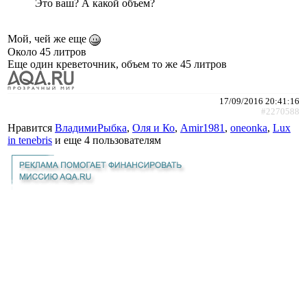
Это ваш? А какой объем?
Мой, чей же еще
Около 45 литров
Еще один креветочник, объем то же 45 литров
17/09/2016 20:41:16
#2270588
Нравится
ВладимиРыбка
,
Оля и Ко
,
Amir1981
,
oneonka
,
Lux
in tenebris
и еще
4 пользователям