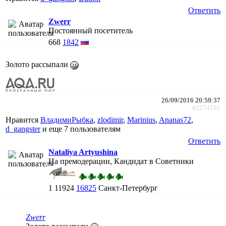
Ответить
Zwerr
Постоянный посетитель
668
1842
Золото рассыпали
26/09/2016 20:59:37
#2274101
Нравится
ВладимиРыбка
,
zlodimir
,
Marinius
,
Ananas72
,
d_gangster
и еще
7 пользователям
Ответить
Nataliya Artyushina
На премодерации, Кандидат в Советники
1
11924
16825
Санкт-Петербург
Zwerr