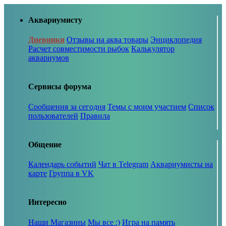
Аквариумисту
Дневники
Отзывы на аква товары
Энциклопедия
Расчет совместимости рыбок
Калькулятор
аквариумов
Сервисы форума
Сообщения за сегодня
Темы с моим участием
Список
пользователей
Правила
Общение
Календарь событий
Чат в Telegram
Аквариумисты на
карте
Группа в VK
Интересно
Наши Магазины
Мы все :)
Игра на память