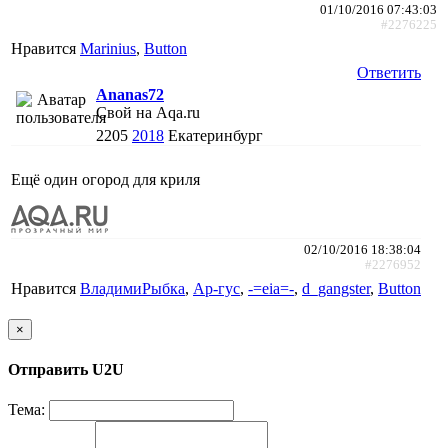
01/10/2016 07:43:03
#2276225
Нравится
Marinius
,
Button
Ответить
Ananas72
Свой на Aqa.ru
2205
2018
Екатеринбург
Ещё один огород для криля
02/10/2016 18:38:04
#2276952
Нравится
ВладимиРыбка
,
Ар-гус
,
-=eia=-
,
d_gangster
,
Button
×
Отправить U2U
Тема: