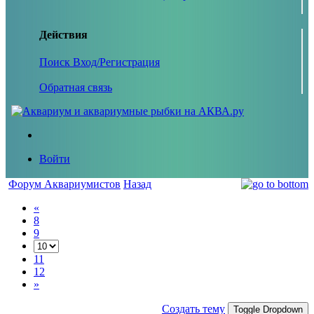
Действия
Поиск
Вход/Регистрация
Обратная связь
Войти
Форум Аквариумистов
Назад
«
8
9
11
12
»
Создать тему
Toggle Dropdown