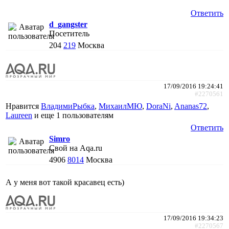
Ответить
d_gangster
Посетитель
204
219
Москва
17/09/2016 19:24:41
#2270561
Нравится
ВладимиРыбка
,
МихаилМЮ
,
DoraNi
,
Ananas72
,
Laureen
и еще
1 пользователям
Ответить
Simro
Свой на Aqa.ru
4906
8014
Москва
А у меня вот такой красавец есть)
17/09/2016 19:34:23
#2270567