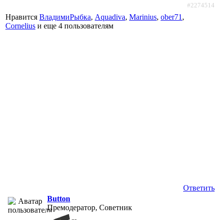
#2274514
Нравится
ВладимиРыбка
,
Aquadiva
,
Marinius
,
ober71
,
Cornelius
и еще
4 пользователям
Ответить
Button
Премодератор, Советник