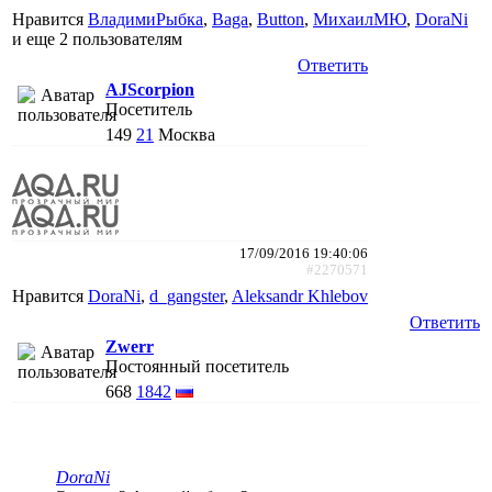
Нравится
ВладимиРыбка
,
Baga
,
Button
,
МихаилМЮ
,
DoraNi
и еще
2 пользователям
Ответить
AJScorpion
Посетитель
149
21
Москва
17/09/2016 19:40:06
#2270571
Нравится
DoraNi
,
d_gangster
,
Aleksandr Khlebov
Ответить
Zwerr
Постоянный посетитель
668
1842
DoraNi