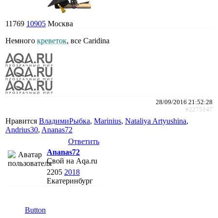
11769
10905
Москва
Немного
креветок
, все Caridina
28/09/2016 21:52:28
#2275147
Нравится
ВладимиРыбка
,
Marinius
,
Nataliya Artyushina
,
Andrius30
,
Ananas72
Ответить
Ananas72
Свой на Aqa.ru
2205
2018
Екатеринбург
Button